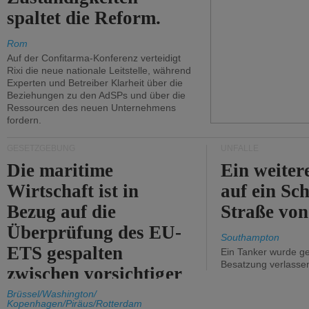
spaltet die Reform.
Rom
Auf der Confitarma-Konferenz verteidigt
Rixi die neue nationale Leitstelle, während
Experten und Betreiber Klarheit über die
Beziehungen zu den AdSPs und über die
Ressourcen des neuen Unternehmens
fordern.
GESETZGEBUNG
UNFÄLLE
Die maritime
Ein weiter
Wirtschaft ist in
auf ein Sch
Bezug auf die
Straße vo
Überprüfung des EU-
Southampton
ETS gespalten
Ein Tanker wurde ge
Besatzung verlasse
zwischen vorsichtiger
Unterstützung und
Brüssel/Washington/
Kopenhagen/Piräus/Rotterdam