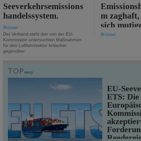
Seeverkehrsemissions
Emissionsh
handelssystem.
m zaghaft, 
sich mutig
Brüssel
Maßnahmen
Der Verband steht den von der EU-
Brüssel
Kommission untersuchten Maßnahmen
für den Luftfahrtsektor kritischer
gegenüber.
VERKEHR
EU-Seeve
ETS: Die
Europäis
Kommiss
akzeptier
Forderun
Reederei