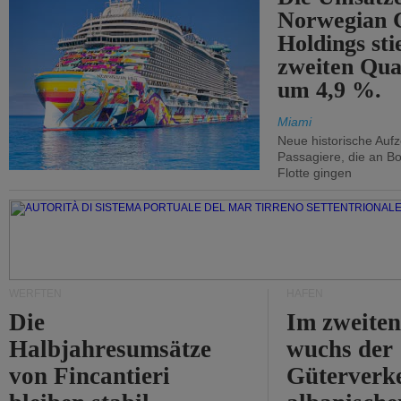
Norwegian C
Holdings sti
zweiten Qua
um 4,9 %.
Miami
Neue historische Auf
Passagiere, die an Bo
Flotte gingen
WERFTEN
HÄFEN
Die
Im zweiten
Halbjahresumsätze
wuchs der
von Fincantieri
Güterverke