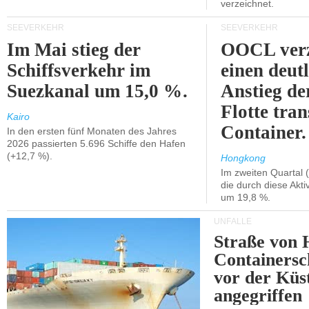
verzeichnet.
SEEVERKEHR
SEEVERKEHR
Im Mai stieg der
OOCL verz
Schiffsverkehr im
einen deut
Suezkanal um 15,0 %.
Anstieg de
Flotte tran
Kairo
Container.
In den ersten fünf Monaten des Jahres
2026 passierten 5.696 Schiffe den Hafen
(+12,7 %).
Hongkong
Im zweiten Quartal (
die durch diese Akti
um 19,8 %.
UNFÄLLE
Straße von 
Containersc
vor der Kü
angegriffen