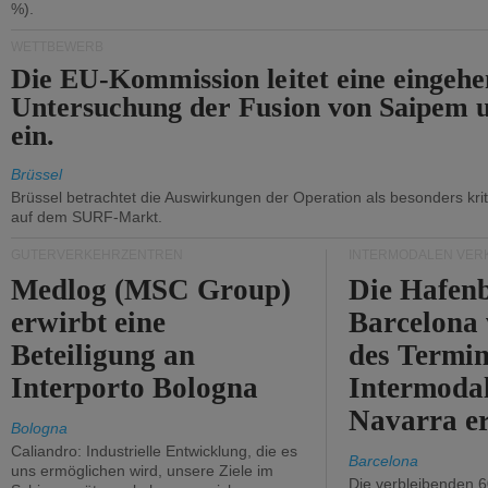
%).
WETTBEWERB
Die EU-Kommission leitet eine eingeh
Untersuchung der Fusion von Saipem 
ein.
Brüssel
Brüssel betrachtet die Auswirkungen der Operation als besonders kri
auf dem SURF-Markt.
GÜTERVERKEHRZENTREN
INTERMODALEN VER
Medlog (MSC Group)
Die Hafen
erwirbt eine
Barcelona
Beteiligung an
des Termin
Interporto Bologna
Intermodal
Navarra e
Bologna
Caliandro: Industrielle Entwicklung, die es
Barcelona
uns ermöglichen wird, unsere Ziele im
Die verbleibenden 6