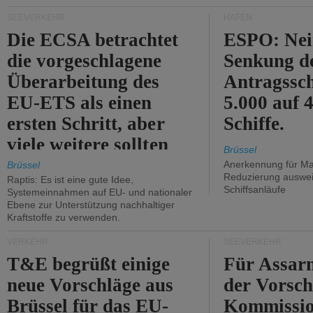
Kritik.
SEEVERKEHR
HÄFEN
Die ECSA betrachtet
ESPO: Nei
die vorgeschlagene
Senkung d
Überarbeitung des
Antragssc
EU-ETS als einen
5.000 auf
ersten Schritt, aber
Schiffe.
viele weitere sollten
Brüssel
folgen.
Anerkennung für M
Brüssel
Reduzierung auswe
Raptis: Es ist eine gute Idee,
Schiffsanläufe
Systemeinnahmen auf EU- und nationaler
Ebene zur Unterstützung nachhaltiger
Kraftstoffe zu verwenden.
VERKEHR
SEEVERKEHR
T&E begrüßt einige
Für Assarm
neue Vorschläge aus
der Vorsch
Brüssel für das EU-
Kommissi