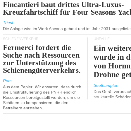
Fincantieri baut drittes Ultra-Luxus-
Kreuzfahrtschiff für Four Seasons Yac
Triest
Die Anlage wird im Werk Ancona gebaut und im Jahr 2031 ausgeliefer
SCHIENENVERKEHR
UNFÄLLE
Fermerci fordert die
Ein weiter
Suche nach Ressourcen
wurde in d
zur Unterstützung des
von Hormu
Schienengüterverkehrs.
Drohne get
Rom
Southampton
Aus dem Papier: Wir erwarten, dass durch
Das Gerät verursach
die Umstrukturierung des PNRR endlich
strukturelle Schäden
Ressourcen bereitgestellt werden, um die
Schäden zu kompensieren, die den
Betreibern entstehen.