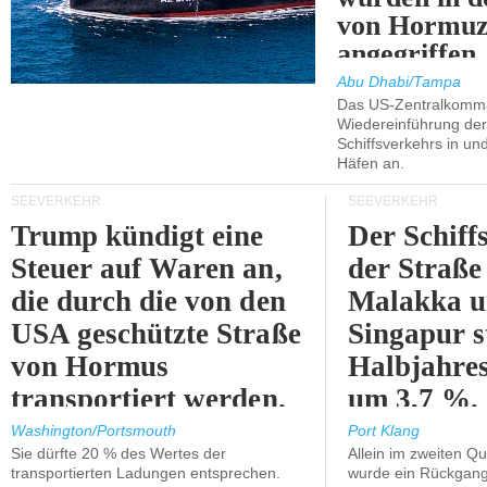
von Hormu
angegriffen.
Abu Dhabi/Tampa
Das US-Zentralkomma
Wiedereinführung der
Schiffsverkehrs in un
Häfen an.
SEEVERKEHR
SEEVERKEHR
Trump kündigt eine
Der Schiff
Steuer auf Waren an,
der Straße
die durch die von den
Malakka 
USA geschützte Straße
Singapur s
von Hormus
Halbjahres
transportiert werden.
um 3,7 %.
Washington/Portsmouth
Port Klang
Sie dürfte 20 % des Wertes der
Allein im zweiten Qu
transportierten Ladungen entsprechen.
wurde ein Rückgang