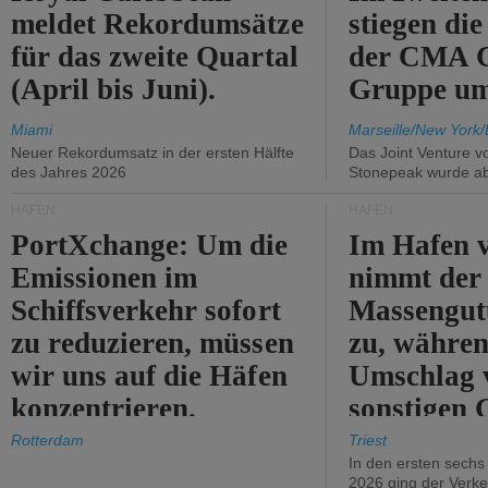
meldet Rekordumsätze
stiegen di
für das zweite Quartal
der CMA
(April bis Juni).
Gruppe um
Miami
Marseille/New York/
Neuer Rekordumsatz in der ersten Hälfte
Das Joint Venture v
des Jahres 2026
Stonepeak wurde a
HÄFEN
HÄFEN
PortXchange: Um die
Im Hafen v
Emissionen im
nimmt der
Schiffsverkehr sofort
Massengut
zu reduzieren, müssen
zu, währen
wir uns auf die Häfen
Umschlag 
konzentrieren.
sonstigen 
abnimmt.
Rotterdam
Triest
In den ersten sech
2026 ging der Verk