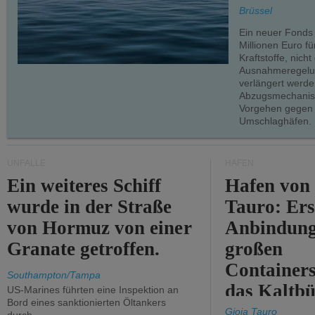
teilweise.
Brüssel
Ein neuer Fonds
Millionen Euro f
Kraftstoffe, nich
Ausnahmeregelun
verlängert werde
Abzugsmechanism
Vorgehen gegen
Umschlaghäfen.
UNFÄLLE
HÄFEN
Ein weiteres Schiff
Hafen von
wurde in der Straße
Tauro: Ers
von Hormuz von einer
Anbindung
Granate getroffen.
großen
Containers
Southampton/Tampa
das Kaltbü
US-Marines führten eine Inspektion an
Bord eines sanktionierten Öltankers
Gioia Tauro