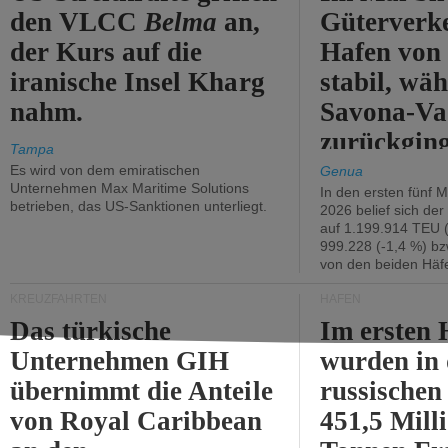
den VLCC
Belma
an,
Güterverk
der Kurs auf die
Hafen von
iranische Insel Kharg
stabil, wäh
nahm.
Savona-Va
zurückging
Tampa
Es wird von dem emiratischen
Genua
Unternehmen Max Maritime Solutions
In den ersten fünf 
betrieben, das US-Sanktionen unterliegt.
2026 belief sich de
auf 1.199.914 TEU 
999.228 (-1,4 %) bz
von den beiden Häfe
KREUZFAHRTEN
HÄFEN
Das türkische
Im ersten 
Unternehmen GIH
wurden in
übernimmt die Anteile
russischen
von Royal Caribbean
451,5 Mill