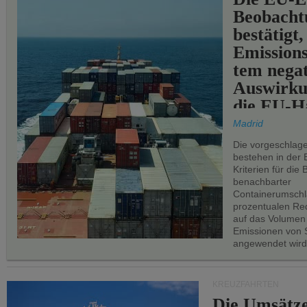
Beobachtu
bestätigt,
Emissions
tem negat
Auswirku
die EU-Hä
Madrid
Die vorgeschlag
bestehen in der 
Kriterien für di
benachbarter
Containerumschl
prozentualen Red
auf das Volumen
Emissionen von S
angewendet wird
KREUZFAHRTEN
Die Umsätze