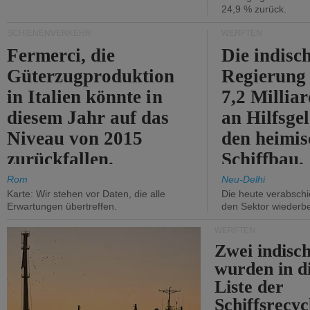
24,9 % zurück.
SCHIENENVERKEHR
WERFTEN
Fermerci, die
Die indisc
Güterzugproduktion
Regierung
in Italien könnte in
7,2 Millia
diesem Jahr auf das
an Hilfsge
Niveau von 2015
den heimi
zurückfallen.
Schiffbau.
Rom
Neu-Delhi
Karte: Wir stehen vor Daten, die alle
Die heute verabschie
Erwartungen übertreffen.
den Sektor wiederb
WERFTEN
Zwei indisc
wurden in d
Liste der
Schiffsrecyc