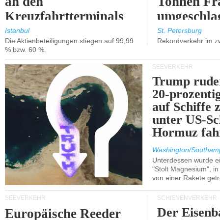
an den
Tonnen Fr
Kreuzfahrtterminals
umgeschla
in Kusadasi und
%).
Istanbul
St. Petersburg
Die Aktienbeteiligungen stiegen auf 99,99
Rekordverkehr im z
Lissabon.
% bzw. 60 %.
SEEVERKEHR
Trump ruder
20-prozenti
auf Schiffe 
unter US-Sc
Hormuz fah
Washington/Southam
Unterdessen wurde ein
"Stolt Magnesium", i
von einer Rakete getr
SEEVERKEHR
SCHIENENVERKEHR
Der Eisenb
Europäische Reeder