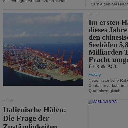
Schienengüterverkehr zu erreichen.
verbleiben bei Hutch
HÄFEN
Im ersten H
dieses Jahr
den chinesi
Seehäfen 5,
Milliarden 
Fracht umg
(+3,0 %).
Peking
Neue historische Rek
Containerverkehr im 
Quartalsvergleich
HÄFEN
Italienische Häfen:
Die Frage der
Zuständigkeiten