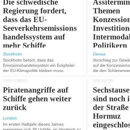
Die schwedische
Assitermin
Regierung fordert,
Themen
dass das EU-
Konzessio
Seeverkehrsemissions
Investitio
handelssystem auf
Intermodal
mehr Schiffe
Politikern
ausgeweitet wird.
näherbring
Stockholm
Genua
Stockholm betont, dass das
Vorschlag zur Gewä
Emissionshandelssystem ein Eckpfeiler
auf die Konzessions
der EU-Klimapolitik bleiben muss.
die den Schienenve
SEERÄUBEREI
SEELEUTEN
Piratenangriffe auf
Sechstause
Schiffe gehen weiter
sind noch 
zurück
der Straße
Hormuz
London
eingeschlo
Im ersten Halbjahr dieses Jahres
ereigneten sich 38 Unfälle, im Vergleich zu