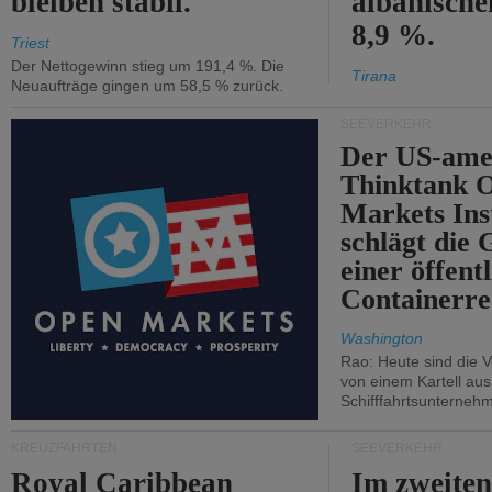
bleiben stabil.
albanisch
8,9 %.
Triest
Der Nettogewinn stieg um 191,4 %. Die
Tirana
Neuaufträge gingen um 58,5 % zurück.
SEEVERKEHR
Der US-ame
Thinktank 
Markets Ins
schlägt die
einer öffent
Containerre
Washington
Rao: Heute sind die V
von einem Kartell au
Schifffahrtsunterneh
KREUZFAHRTEN
SEEVERKEHR
Royal Caribbean
Im zweiten