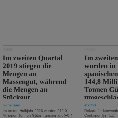
HÄFEN
HÄFEN
Im zweiten Quartal
Im zweiten
2019 stiegen die
wurden in
Mengen an
spanische
Massengut, während
144,8 Mill
die Mengen an
Tonnen Gü
Stückgut
umgeschla
zurückgingen.
%).
Rotterdam
Madrid
Im ersten Halbjahr 2026 wurden 212,0
Rekord für konventi
Millionen Tonnen Güter transportiert (+0,4
Container (in TEU)