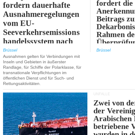
fordert die
fordern dauerhafte
Anerkennun
Ausnahmeregelungen
Beitrags zu
vom EU-
Dekarbonis
Seeverkehrsemissions
Rahmen de
handelssystem nach
Überprüfun
2030.
ETS.
Brüssel
Brüssel
Ausnahmen gelten für Verbindungen mit
Inseln und Gebieten in äußerster
Randlage, für Schiffe der Polarklasse, für
transnationale Verpflichtungen im
öffentlichen Dienst und für Such- und
Rettungsaktivitäten.
UNFÄLLE
Zwei von 
der Vereini
Arabischen
betriebene
wurden in d