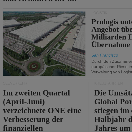
Durchfahrt der Straße
LOGISTIK
von Hormuz.
Prologis unt
Angebot übe
Milliarden 
Übernahme 
San Francisco
Durch den Zusammens
europäischer Riese i
Verwaltung von Logist
SEEVERKEHR
KREUZFAHRTEN
Im zweiten Quartal
Die Umsät
(April-Juni)
Global Por
verzeichnete ONE eine
stiegen im 
Verbesserung der
Halbjahr d
finanziellen
Jahres um