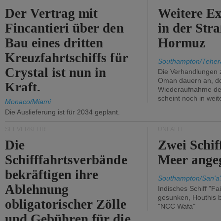
Der Vertrag mit
Weitere Ex
Fincantieri über den
in der Str
Bau eines dritten
Hormuz
Kreuzfahrtschiffs für
Southampton/Teher
Crystal ist nun in
Die Verhandlungen 
Oman dauern an, d
Kraft.
Wiederaufnahme des 
scheint noch in weit
Monaco/Miami
Die Auslieferung ist für 2034 geplant.
SEEVERKEHR
UNFÄLLE
Die
Zwei Schif
Schifffahrtsverbände
Meer angeg
bekräftigen ihre
Southampton/San'a'
Ablehnung
Indisches Schiff "Fa
gesunken, Houthis b
obligatorischer Zölle
"NCC Wafa"
und Gebühren für die