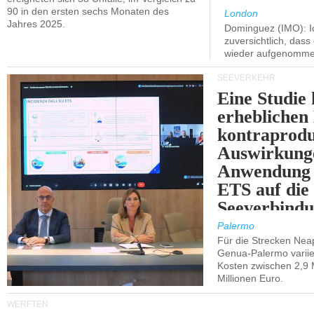
90 in den ersten sechs Monaten des
London
Jahres 2025.
Dominguez (IMO): Ic
zuversichtlich, das
wieder aufgenomme
SEEVERKEHR
Eine Studie 
erheblichen
kontraprodu
Auswirkung
Anwendung 
ETS auf die
Seeverbindu
Westsizilien
Palermo
Für die Strecken Nea
Genua-Palermo variier
Kosten zwischen 2,9 
Millionen Euro.
WERFTEN