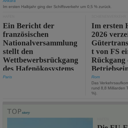
Ankara
Im ersten Halbjahr ging der Schiffsverkehr um 0,5 % zurück.
HÄFEN
SCHIENENVERKEHR
Ein Bericht der
Im ersten 
französischen
2026 verze
Nationalversammlung
Gütertran
stellt den
t von FS e
Wettbewerbsrückgang
Rückgang 
des Hafenökosystems
Betriebse
des Staates fest.
um 2,7 %.
Paris
Rom
Das Verkehrsaufkom
rund 8,8 Milliarden 
%).
HÄFEN
Die EU-E