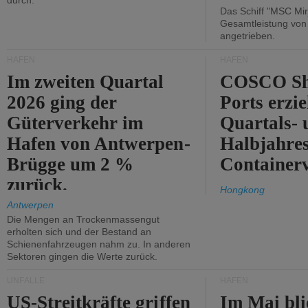
durch.
Das Schiff "MSC Mir
Gesamtleistung vo
angetrieben.
HÄFEN
HÄFEN
Im zweiten Quartal
COSCO Sh
2026 ging der
Ports erzie
Güterverkehr im
Quartals- 
Hafen von Antwerpen-
Halbjahre
Brügge um 2 %
Container
zurück.
Hongkong
Antwerpen
Die Mengen an Trockenmassengut
erholten sich und der Bestand an
Schienenfahrzeugen nahm zu. In anderen
Sektoren gingen die Werte zurück.
UNFÄLLE
HÄFEN
US-Streitkräfte griffen
Im Mai bli