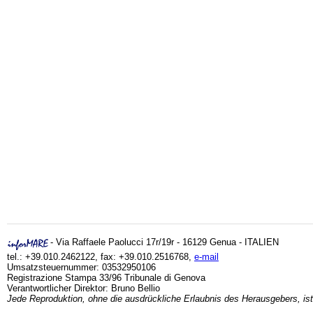
- Via Raffaele Paolucci 17r/19r - 16129 Genua - ITALIEN
tel.: +39.010.2462122, fax: +39.010.2516768,
e-mail
Umsatzsteuernummer: 03532950106
Registrazione Stampa 33/96 Tribunale di Genova
Verantwortlicher Direktor: Bruno Bellio
Jede Reproduktion, ohne die ausdrückliche Erlaubnis des Herausgebers, ist