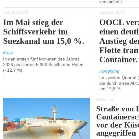
verzeichnet.
SEEVERKEHR
SEEVERKEHR
Im Mai stieg der
OOCL verz
Schiffsverkehr im
einen deut
Suezkanal um 15,0 %.
Anstieg de
Flotte tran
Kairo
Container.
In den ersten fünf Monaten des Jahres
2026 passierten 5.696 Schiffe den Hafen
(+12,7 %).
Hongkong
Im zweiten Quartal (
die durch diese Akti
um 19,8 %.
UNFÄLLE
Straße von 
Containersc
vor der Kü
angegriffen