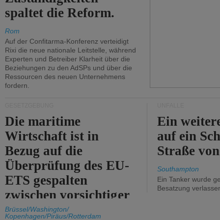
spaltet die Reform.
Rom
Auf der Confitarma-Konferenz verteidigt
Rixi die neue nationale Leitstelle, während
Experten und Betreiber Klarheit über die
Beziehungen zu den AdSPs und über die
Ressourcen des neuen Unternehmens
fordern.
GESETZGEBUNG
UNFÄLLE
Die maritime
Ein weiter
Wirtschaft ist in
auf ein Sch
Bezug auf die
Straße vo
Überprüfung des EU-
Southampton
ETS gespalten
Ein Tanker wurde ge
Besatzung verlasse
zwischen vorsichtiger
Unterstützung und
Brüssel/Washington/
Kopenhagen/Piräus/Rotterdam