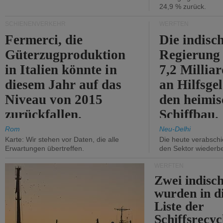
24,9 % zurück.
SCHIENENVERKEHR
WERFTEN
Fermerci, die
Die indisc
Güterzugproduktion
Regierung
in Italien könnte in
7,2 Millia
diesem Jahr auf das
an Hilfsge
Niveau von 2015
den heimi
zurückfallen.
Schiffbau.
Rom
Neu-Delhi
Karte: Wir stehen vor Daten, die alle
Die heute verabschie
Erwartungen übertreffen.
den Sektor wiederb
WERFTEN
Zwei indisc
wurden in d
Liste der
Schiffsrecyc