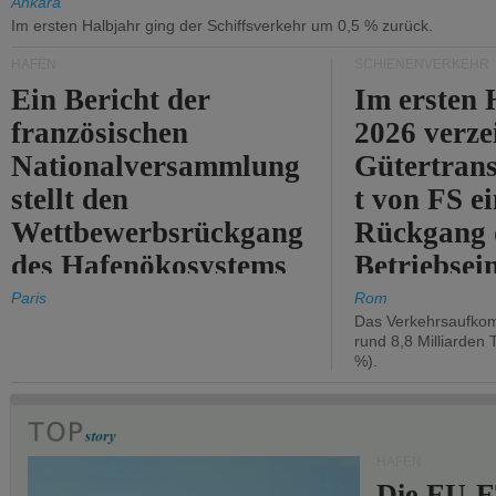
Ankara
Im ersten Halbjahr ging der Schiffsverkehr um 0,5 % zurück.
HÄFEN
SCHIENENVERKEHR
Ein Bericht der
Im ersten 
französischen
2026 verze
Nationalversammlung
Gütertran
stellt den
t von FS e
Wettbewerbsrückgang
Rückgang 
des Hafenökosystems
Betriebse
des Staates fest.
um 2,7 %.
Paris
Rom
Das Verkehrsaufkom
rund 8,8 Milliarden 
%).
HÄFEN
Die EU-E