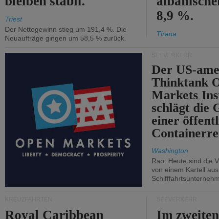
bleiben stabil.
albanisch
8,9 %.
Triest
Der Nettogewinn stieg um 191,4 %. Die
Tirana
Neuaufträge gingen um 58,5 % zurück.
SEEVERKEHR
Der US-ame
Thinktank 
Markets Ins
schlägt die
einer öffent
Containerre
Washington
Rao: Heute sind die V
von einem Kartell au
Schifffahrtsunterneh
KREUZFAHRTEN
SEEVERKEHR
Royal Caribbean
Im zweiten