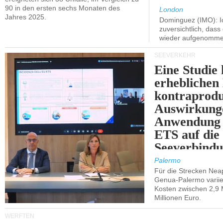
90 in den ersten sechs Monaten des
London
Jahres 2025.
Dominguez (IMO): Ic
zuversichtlich, das
wieder aufgenomme
SEEVERKEHR
Eine Studie 
erheblichen
kontraprodu
Auswirkung
Anwendung 
ETS auf die
Seeverbindu
Westsizilien
Palermo
Für die Strecken Nea
Genua-Palermo variier
Kosten zwischen 2,9 
Millionen Euro.
WERFTEN