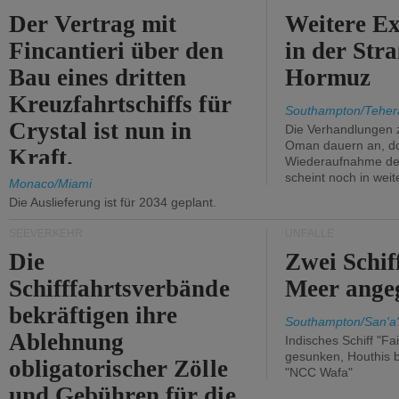
Der Vertrag mit
Weitere Ex
Fincantieri über den
in der Str
Bau eines dritten
Hormuz
Kreuzfahrtschiffs für
Southampton/Teher
Crystal ist nun in
Die Verhandlungen 
Oman dauern an, d
Kraft.
Wiederaufnahme des 
scheint noch in weit
Monaco/Miami
Die Auslieferung ist für 2034 geplant.
SEEVERKEHR
UNFÄLLE
Die
Zwei Schif
Schifffahrtsverbände
Meer angeg
bekräftigen ihre
Southampton/San'a'
Ablehnung
Indisches Schiff "Fa
gesunken, Houthis b
obligatorischer Zölle
"NCC Wafa"
und Gebühren für die