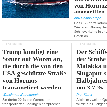
von Hormu
angegriffen.
Abu Dhabi/Tampa
Das US-Zentralkomma
Wiedereinführung der
Schiffsverkehrs in un
Häfen an.
SEEVERKEHR
SEEVERKEHR
Trump kündigt eine
Der Schiff
Steuer auf Waren an,
der Straße
die durch die von den
Malakka 
USA geschützte Straße
Singapur s
von Hormus
Halbjahres
transportiert werden.
um 3,7 %.
Washington/Portsmouth
Port Klang
Sie dürfte 20 % des Wertes der
Allein im zweiten Qu
transportierten Ladungen entsprechen.
wurde ein Rückgang