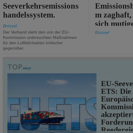
Seeverkehrsemissions
Emissionsh
handelssystem.
m zaghaft, 
sich mutig
Brüssel
Maßnahmen
Der Verband steht den von der EU-
Brüssel
Kommission untersuchten Maßnahmen
für den Luftfahrtsektor kritischer
gegenüber.
VERKEHR
EU-Seeve
ETS: Die
Europäis
Kommiss
akzeptier
Forderun
Reederei