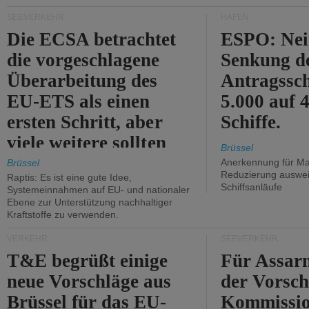
Kritik.
SEEVERKEHR
HÄFEN
Die ECSA betrachtet
ESPO: Nei
die vorgeschlagene
Senkung d
Überarbeitung des
Antragssc
EU-ETS als einen
5.000 auf
ersten Schritt, aber
Schiffe.
viele weitere sollten
Brüssel
folgen.
Anerkennung für M
Brüssel
Reduzierung auswe
Raptis: Es ist eine gute Idee,
Schiffsanläufe
Systemeinnahmen auf EU- und nationaler
Ebene zur Unterstützung nachhaltiger
Kraftstoffe zu verwenden.
VERKEHR
SEEVERKEHR
T&E begrüßt einige
Für Assarm
neue Vorschläge aus
der Vorsch
Brüssel für das EU-
Kommissi