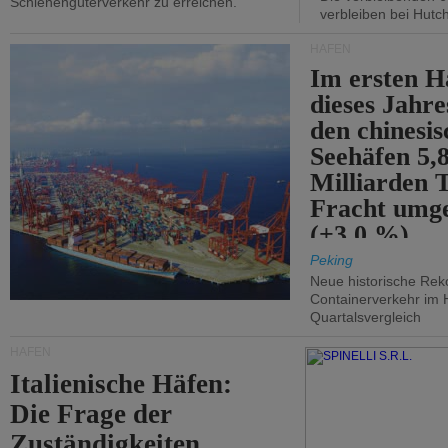
Schienengüterverkehr zu erreichen.
verbleiben bei Hutch
HÄFEN
Im ersten H
dieses Jahr
den chinesi
Seehäfen 5,
Milliarden 
Fracht umg
(+3,0 %).
Peking
Neue historische Rek
Containerverkehr im 
Quartalsvergleich
HÄFEN
Italienische Häfen:
Die Frage der
Zuständigkeiten