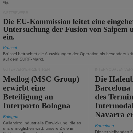
%).
WETTBEWERB
Die EU-Kommission leitet eine eingeh
Untersuchung der Fusion von Saipem 
ein.
Brüssel
Brüssel betrachtet die Auswirkungen der Operation als besonders kri
auf dem SURF-Markt.
GÜTERVERKEHRZENTREN
INTERMODALEN VER
Medlog (MSC Group)
Die Hafen
erwirbt eine
Barcelona
Beteiligung an
des Termin
Interporto Bologna
Intermodal
Navarra e
Bologna
Caliandro: Industrielle Entwicklung, die es
Barcelona
uns ermöglichen wird, unsere Ziele im
Die verbleibenden 6