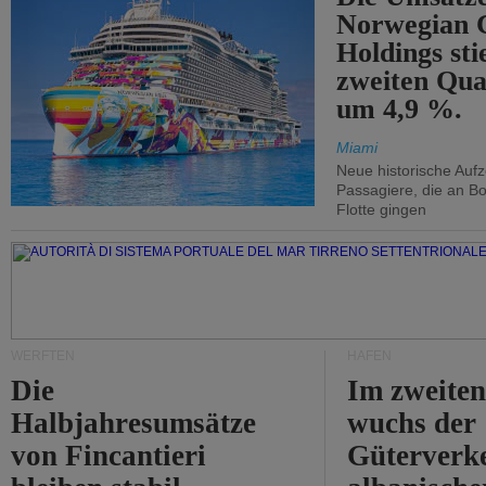
Norwegian C
Holdings sti
zweiten Qua
um 4,9 %.
Miami
Neue historische Auf
Passagiere, die an Bo
Flotte gingen
WERFTEN
HÄFEN
Die
Im zweiten
Halbjahresumsätze
wuchs der
von Fincantieri
Güterverke