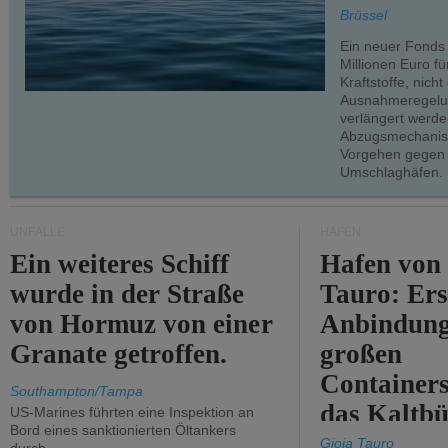
teilweise.
Brüssel
Ein neuer Fonds
Millionen Euro f
Kraftstoffe, nich
Ausnahmeregelun
verlängert werde
Abzugsmechanism
Vorgehen gegen
Umschlaghäfen.
UNFÄLLE
HÄFEN
Ein weiteres Schiff
Hafen von
wurde in der Straße
Tauro: Ers
von Hormuz von einer
Anbindung
Granate getroffen.
großen
Containers
Southampton/Tampa
das Kaltbü
US-Marines führten eine Inspektion an
Bord eines sanktionierten Öltankers
Gioia Tauro