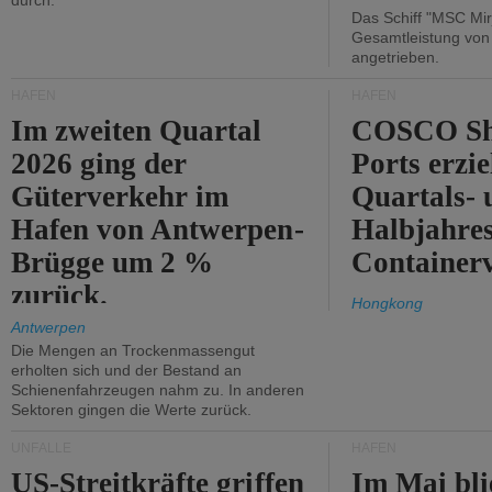
durch.
Das Schiff "MSC Mir
Gesamtleistung vo
angetrieben.
HÄFEN
HÄFEN
Im zweiten Quartal
COSCO Sh
2026 ging der
Ports erzie
Güterverkehr im
Quartals- 
Hafen von Antwerpen-
Halbjahre
Brügge um 2 %
Container
zurück.
Hongkong
Antwerpen
Die Mengen an Trockenmassengut
erholten sich und der Bestand an
Schienenfahrzeugen nahm zu. In anderen
Sektoren gingen die Werte zurück.
UNFÄLLE
HÄFEN
US-Streitkräfte griffen
Im Mai bli