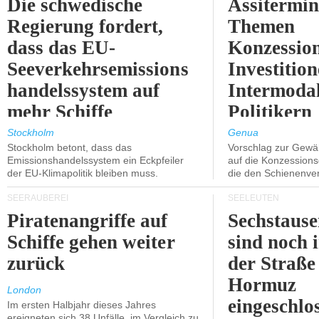
Die schwedische
Assitermin
Regierung fordert,
Themen
dass das EU-
Konzessio
Seeverkehrsemissions
Investitio
handelssystem auf
Intermodal
mehr Schiffe
Politikern
ausgeweitet wird.
näherbring
Stockholm
Genua
Stockholm betont, dass das
Vorschlag zur Gewä
Emissionshandelssystem ein Eckpfeiler
auf die Konzessions
der EU-Klimapolitik bleiben muss.
die den Schienenve
SEERÄUBEREI
SEELEUTEN
Piratenangriffe auf
Sechstause
Schiffe gehen weiter
sind noch 
zurück
der Straße
Hormuz
London
eingeschlo
Im ersten Halbjahr dieses Jahres
ereigneten sich 38 Unfälle, im Vergleich zu