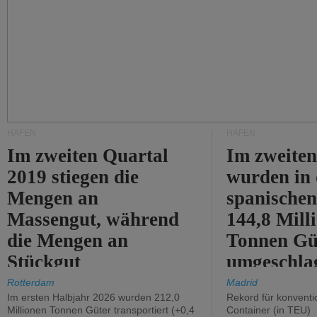
HÄFEN
HÄFEN
Im zweiten Quartal
Im zweiten
2019 stiegen die
wurden in
Mengen an
spanische
Massengut, während
144,8 Mill
die Mengen an
Tonnen Gü
Stückgut
umgeschla
zurückgingen.
%).
Rotterdam
Madrid
Im ersten Halbjahr 2026 wurden 212,0
Rekord für konventi
Millionen Tonnen Güter transportiert (+0,4
Container (in TEU)