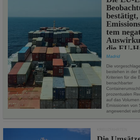
Beobachtu
bestätigt,
Emissions
tem negat
Auswirku
die EU-Hä
Madrid
Die vorgeschlag
bestehen in der 
Kriterien für di
benachbarter
Containerumschl
prozentualen Red
auf das Volumen
Emissionen von S
angewendet wird
KREUZFAHRTEN
Die Umsätze