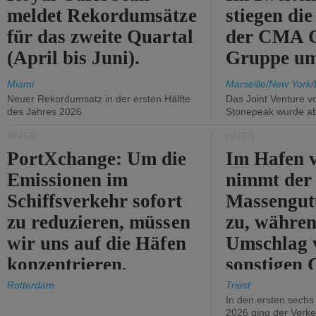
meldet Rekordumsätze
stiegen di
für das zweite Quartal
der CMA
(April bis Juni).
Gruppe um
Miami
Marseille/New York/
Neuer Rekordumsatz in der ersten Hälfte
Das Joint Venture v
des Jahres 2026
Stonepeak wurde a
HÄFEN
HÄFEN
PortXchange: Um die
Im Hafen v
Emissionen im
nimmt der
Schiffsverkehr sofort
Massengut
zu reduzieren, müssen
zu, währen
wir uns auf die Häfen
Umschlag 
konzentrieren.
sonstigen 
abnimmt.
Rotterdam
Triest
In den ersten sech
2026 ging der Verk