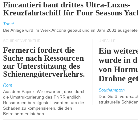
Fincantieri baut drittes Ultra-Luxus-
Kreuzfahrtschiff für Four Seasons Yac
Triest
Die Anlage wird im Werk Ancona gebaut und im Jahr 2031 ausgeliefer
SCHIENENVERKEHR
UNFÄLLE
Fermerci fordert die
Ein weiter
Suche nach Ressourcen
wurde in d
zur Unterstützung des
von Hormu
Schienengüterverkehrs.
Drohne get
Rom
Southampton
Aus dem Papier: Wir erwarten, dass durch
Das Gerät verursach
die Umstrukturierung des PNRR endlich
strukturelle Schäden
Ressourcen bereitgestellt werden, um die
Schäden zu kompensieren, die den
Betreibern entstehen.