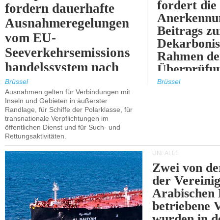
fordert die
fordern dauerhafte
Anerkennun
Ausnahmeregelungen
Beitrags zu
vom EU-
Dekarbonis
Seeverkehrsemissions
Rahmen de
handelssystem nach
Überprüfun
2030.
ETS.
Brüssel
Brüssel
Ausnahmen gelten für Verbindungen mit
Inseln und Gebieten in äußerster
Randlage, für Schiffe der Polarklasse, für
transnationale Verpflichtungen im
öffentlichen Dienst und für Such- und
Rettungsaktivitäten.
UNFÄLLE
Zwei von 
der Vereini
Arabischen
betriebene
wurden in d