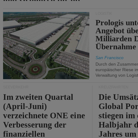
Durchfahrt der Straße
LOGISTIK
von Hormuz.
Prologis unt
Angebot übe
Milliarden 
Übernahme 
San Francisco
Durch den Zusammens
europäischer Riese i
Verwaltung von Logist
SEEVERKEHR
KREUZFAHRTEN
Im zweiten Quartal
Die Umsät
(April-Juni)
Global Por
verzeichnete ONE eine
stiegen im 
Verbesserung der
Halbjahr d
finanziellen
Jahres um