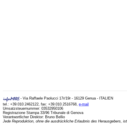
- Via Raffaele Paolucci 17r/19r - 16129 Genua - ITALIEN
tel.: +39.010.2462122, fax: +39.010.2516768,
e-mail
Umsatzsteuernummer: 03532950106
Registrazione Stampa 33/96 Tribunale di Genova
Verantwortlicher Direktor: Bruno Bellio
Jede Reproduktion, ohne die ausdrückliche Erlaubnis des Herausgebers, ist