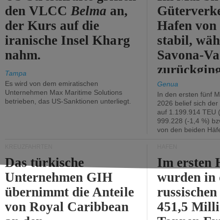
den VLCC
Belma
an,
Güterverk
der Kurs auf die
Hafen von
iranische Insel Kharg
stabil, wäh
nahm.
Savona-Va
zurückging
Tampa
Es wird von dem emiratischen
Genua
Unternehmen Max Maritime Solutions
In den ersten fünf 
betrieben, das US-Sanktionen unterliegt.
2026 belief sich de
auf 1.199.914 TEU 
999.228 (-1,4 %) bz
von den beiden Häfe
KREUZFAHRTEN
HÄFEN
Das türkische
Im ersten 
Unternehmen GIH
wurden in
übernimmt die Anteile
russischen
von Royal Caribbean
451,5 Mill