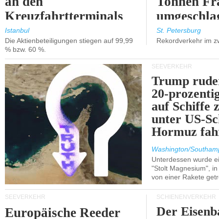
an den
Tonnen Fr
Kreuzfahrtterminals
umgeschla
in Kusadasi und
%).
Istanbul
St. Petersburg
Die Aktienbeteiligungen stiegen auf 99,99
Rekordverkehr im z
Lissabon.
% bzw. 60 %.
SEEVERKEHR
Trump ruder
20-prozenti
auf Schiffe 
unter US-Sc
Hormuz fah
Washington/Southam
Unterdessen wurde ein
"Stolt Magnesium", i
von einer Rakete getr
SEEVERKEHR
SCHIENENVERKEHR
Der Eisenb
Europäische Reeder