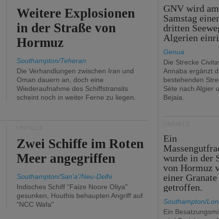
GNV wird a
Weitere Explosionen
Samstag eine
in der Straße von
dritten Seewe
Algerien einr
Hormuz
Genua
Southampton/Teheran
Die Strecke Civit
Die Verhandlungen zwischen Iran und
Annaba ergänzt d
Oman dauern an, doch eine
bestehenden Stre
Wiederaufnahme des Schiffstransits
Sète nach Algier 
scheint noch in weiter Ferne zu liegen.
Bejaia.
UNFÄLLE
UNFÄLLE
Ein
Zwei Schiffe im Roten
Massengutfra
Meer angegriffen
wurde in der 
von Hormuz 
einer Granate
Southampton/San'a'/Neu-Delhi
getroffen.
Indisches Schiff "Faize Noore Oliya"
gesunken, Houthis behaupten Angriff auf
Southampton/Lo
"NCC Wafa"
Ein Besatzungsmit