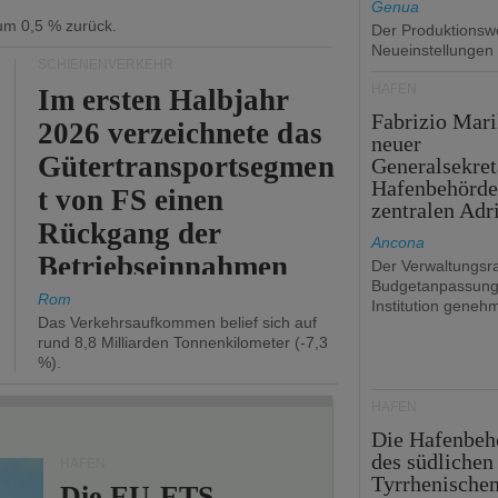
Genua
 um 0,5 % zurück.
Der Produktionswe
Neueinstellungen
SCHIENENVERKEHR
HÄFEN
Im ersten Halbjahr
Fabrizio Mari
2026 verzeichnete das
neuer
Gütertransportsegmen
Generalsekret
Hafenbehörde
t von FS einen
zentralen Adr
Rückgang der
Ancona
Betriebseinnahmen
Der Verwaltungsra
Budgetanpassung
um 2,7 %.
Rom
Institution genehm
Das Verkehrsaufkommen belief sich auf
rund 8,8 Milliarden Tonnenkilometer (-7,3
%).
HÄFEN
Die Hafenbeh
des südlichen
HÄFEN
Tyrrhenische
Die EU-ETS-