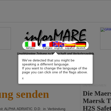
Unabhängige Zeitung zu Wirtschaft und Verkehrspolitik
We've detected that you might be
speaking a different language.
If you want to change the language of the
page you can click one of the flags above.
x
UNTERNEHMEN
ung senden
Die Maer
Maersk T
H2S Safet
mit
ALPHA ADRIATIC D.D.
in Verbindung