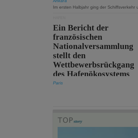
Ankara
Im ersten Halbjahr ging der Schiffsverkehr
HÄFEN
Ein Bericht der
französischen
Nationalversammlung
stellt den
Wettbewerbsrückgang
des Hafenökosystems
des Staates fest.
Paris