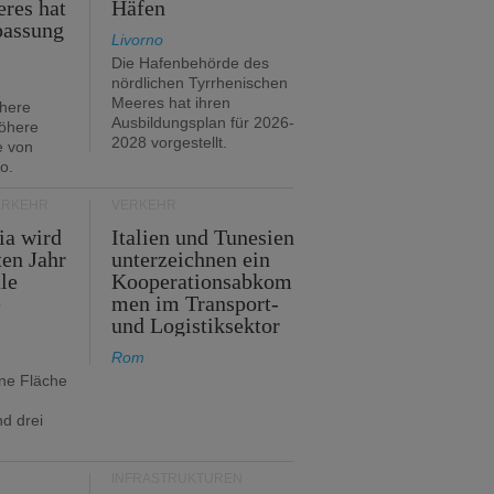
res hat
Häfen
passung
Livorno
Die Hafenbehörde des
nördlichen Tyrrhenischen
Meeres hat ihren
öhere
Ausbildungsplan für 2026-
öhere
2028 vorgestellt.
e von
o.
ERKEHR
VERKEHR
ia wird
Italien und Tunesien
en Jahr
unterzeichnen ein
le
Kooperationsabkom
e
men im Transport-
und Logistiksektor
Rom
ine Fläche
d drei
INFRASTRUKTUREN