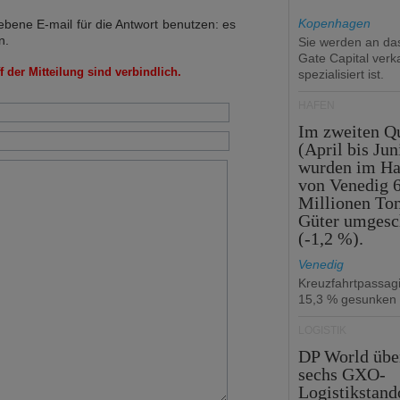
Kopenhagen
bene E-mail für die Antwort benutzen: es
n.
Sie werden an d
Gate Capital verka
 der Mitteilung sind verbindlich.
spezialisiert ist.
HÄFEN
Im zweiten Qu
(April bis Jun
wurden im Ha
von Venedig 6
Millionen To
Güter umgesc
(-1,2 %).
Venedig
Kreuzfahrtpassag
15,3 % gesunken
LOGISTIK
DP World üb
sechs GXO-
Logistikstand