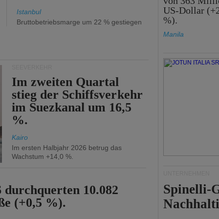
von 363 Mill
US-Dollar (+
Istanbul
%).
Bruttobetriebsmarge um 22 % gestiegen
Manila
SEEVERKEHR
Im zweiten Quartal
stieg der Schiffsverkehr
im Suezkanal um 16,5
%.
Kairo
Im ersten Halbjahr 2026 betrug das
Wachstum +14,0 %.
UNTERNEHMEN
Spinelli
6 durchquerten 10.082
ße (+0,5 %).
Nachhalti