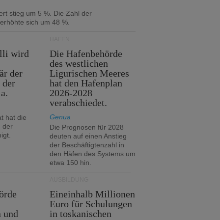
rt stieg um 5 %. Die Zahl der
 erhöhte sich um 48 %.
HÄFEN
lli wird
Die Hafenbehörde
des westlichen
är der
Ligurischen Meeres
 der
hat den Hafenplan
ia.
2026-2028
verabschiedet.
Genua
t hat die
 der
Die Prognosen für 2028
igt.
deuten auf einen Anstieg
der Beschäftigtenzahl in
den Häfen des Systems um
etwa 150 hin.
AUSBILDUNG
örde
Eineinhalb Millionen
Euro für Schulungen
n und
in toskanischen