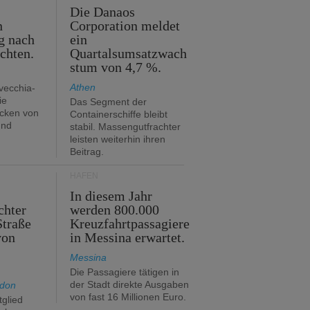
m
Die Danaos
n
Corporation meldet
g nach
ein
ichten.
Quartalsumsatzwach
stum von 4,7 %.
Athen
avecchia-
ie
Das Segment der
cken von
Containerschiffe bleibt
und
stabil. Massengutfrachter
leisten weiterhin ihren
Beitrag.
HÄFEN
In diesem Jahr
chter
werden 800.000
Straße
Kreuzfahrtpassagiere
von
in Messina erwartet.
Messina
Die Passagiere tätigen in
der Stadt direkte Ausgaben
ndon
von fast 16 Millionen Euro.
glied