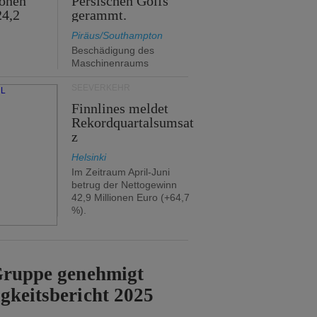
ionen
Persischen Golfs
24,2
gerammt.
Piräus/Southampton
Beschädigung des
Maschinenraums
SEEVERKEHR
Finnlines meldet
Rekordquartalsumsat
z
Helsinki
Im Zeitraum April-Juni
betrug der Nettogewinn
42,9 Millionen Euro (+64,7
%).
-Gruppe genehmigt
gkeitsbericht 2025