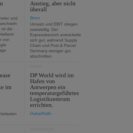
en
Anstieg, aber nicht
überall
Bonn
meter und
 wechseln
Umsatz und EBIT stiegen
ist die
zweistellig. Der
rtellamt
Expressbereich entwickelte
e von
sich gut, während Supply
egte
Chain und Post & Parcel
age.
Germany weniger gut
abschnitten.
HÄFEN
Lease
DP World wird im
Hafen von
ze im
Antwerpen ein
temperaturgeführtes
Logistikzentrum
errichten.
Dubai/Kallo
 belasten
SEEVERKEHR