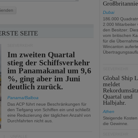
Großbritanni
Senden
Dubai
186.000 Quadrat
2.000 Mitarbeiter
den Besitzer: Dies 
ERSTE SEITE
vom britischen Ka
für die Übernahm
SEEVERKEHR
Wincanton auferl
Übertragungsaufl
Im zweiten Quartal
stieg der Schiffsverkehr
im Panamakanal um 9,6
SEEVERKEHR
%, ging aber im Juni
Global Ship 
meldet
deutlich zurück.
Rekordumsät
Quartal und
Panama/Balboa
Halbjahr.
Das ACP führt neue Beschränkungen für
den Tiefgang von Schiffen ein und schließt
Athen
eine Reduzierung der täglichen Anzahl von
Steigende Kosten
Durchfahrten nicht aus.
die Gewinne.
SEEVERKEHR
UNFÄLLE