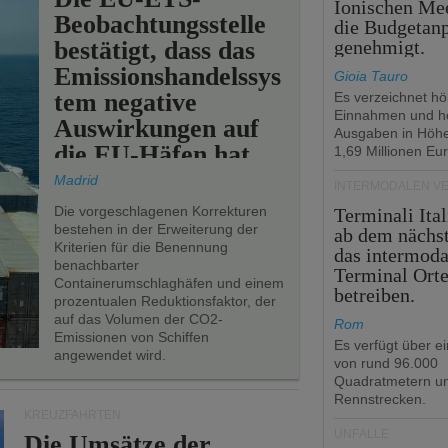
Ionischen Mee
Beobachtungsstelle
die Budgetan
bestätigt, dass das
genehmigt.
Emissionshandelssys
Gioia Tauro
tem negative
Es verzeichnet h
Einnahmen und h
Auswirkungen auf
Ausgaben in Höh
die EU-Häfen hat.
1,69 Millionen Eur
Madrid
INTERMODALEN V
Die vorgeschlagenen Korrekturen
Terminali Ital
bestehen in der Erweiterung der
ab dem nächst
Kriterien für die Benennung
das intermoda
benachbarter
Terminal Ort
Containerumschlaghäfen und einem
betreiben.
prozentualen Reduktionsfaktor, der
auf das Volumen der CO2-
Rom
Emissionen von Schiffen
Es verfügt über e
angewendet wird.
von rund 96.000
Quadratmetern un
Rennstrecken.
KREUZFAHRTEN
UNFÄLLE
Die Umsätze der