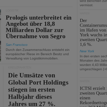
wird Berichten zu
vermisst.
LOGISTIK
HÄFEN
Prologis unterbreitet ein
Der
Angebot über 18,8
Containerums
Milliarden Dollar zur
im Hafen vo
York wuchs i
Übernahme von Segro
zweiten Quar
1,6 %.
San Francisco
Durch den Zusammenschluss entsteht ein
New York
europäischer Riese im Bereich Besitz und
In den ersten sec
Verwaltung von Logistikimmobilien.
Monaten des Jah
wurden 4,43 Mill
KREUZFAHRTEN
umgeschlagen (+0
Die Umsätze von
Global Port Holdings
HÄFEN
ICTSI erzielt
stiegen im ersten
zweiten Quart
Halbjahr dieses
einen
Rekordnettog
Jahres um 27 %.