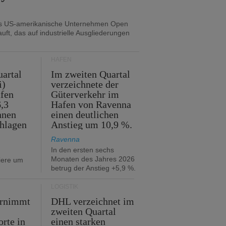
as US-amerikanische Unternehmen Open
uft, das auf industrielle Ausgliederungen
HÄFEN
artal
Im zweiten Quartal
i)
verzeichnete der
fen
Güterverkehr im
,3
Hafen von Ravenna
nnen
einen deutlichen
hlagen
Anstieg um 10,9 %.
Ravenna
In den ersten sechs
Monaten des Jahres 2026
iere um
betrug der Anstieg +5,9 %.
LOGISTIK
ernimmt
DHL verzeichnet im
zweiten Quartal
orte in
einen starken