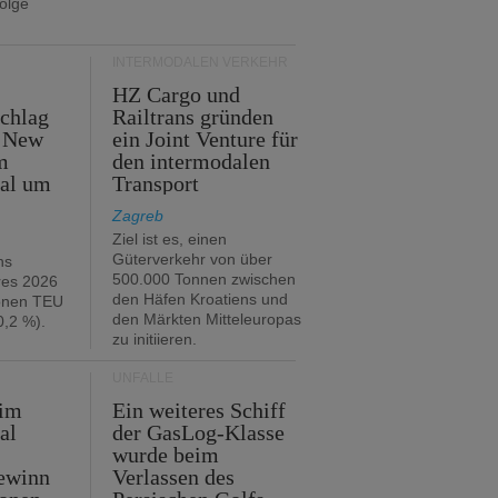
folge
INTERMODALEN VERKEHR
HZ Cargo und
chlag
Railtrans gründen
n New
ein Joint Venture für
m
den intermodalen
tal um
Transport
Zagreb
Ziel ist es, einen
Güterverkehr von über
hs
500.000 Tonnen zwischen
res 2026
den Häfen Kroatiens und
ionen TEU
den Märkten Mitteleuropas
,2 %).
zu initiieren.
UNFÄLLE
 im
Ein weiteres Schiff
al
der GasLog-Klasse
wurde beim
ewinn
Verlassen des