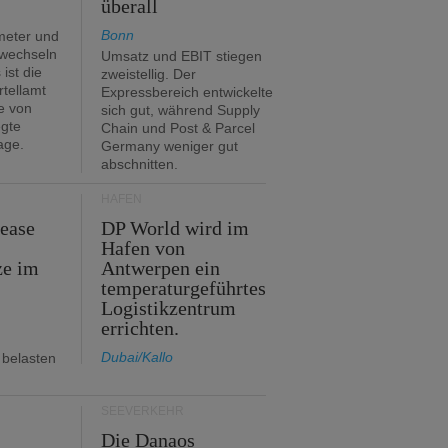
überall
Bonn
meter und
 wechseln
Umsatz und EBIT stiegen
ist die
zweistellig. Der
rtellamt
Expressbereich entwickelte
e von
sich gut, während Supply
egte
Chain und Post & Parcel
age.
Germany weniger gut
abschnitten.
HÄFEN
Lease
DP World wird im
Hafen von
ze im
Antwerpen ein
temperaturgeführtes
Logistikzentrum
errichten.
Dubai/Kallo
 belasten
SEEVERKEHR
m
Die Danaos