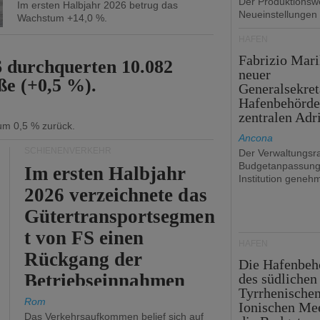
Der Produktionswe
Im ersten Halbjahr 2026 betrug das
Neueinstellungen
Wachstum +14,0 %.
HÄFEN
Fabrizio Mari
6 durchquerten 10.082
neuer
ße (+0,5 %).
Generalsekret
Hafenbehörde
zentralen Adr
 um 0,5 % zurück.
Ancona
SCHIENENVERKEHR
Der Verwaltungsra
Budgetanpassung
Im ersten Halbjahr
Institution genehm
2026 verzeichnete das
Gütertransportsegmen
t von FS einen
HÄFEN
Rückgang der
Die Hafenbeh
Betriebseinnahmen
des südlichen
Tyrrhenische
um 2,7 %.
Rom
Ionischen Mee
Das Verkehrsaufkommen belief sich auf