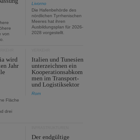
passung
Livorno
Die Hafenbehörde des
nördlichen Tyrrhenischen
Meeres hat ihren
öhere
Ausbildungsplan für 2026-
öhere
2028 vorgestellt.
e von
o.
ERKEHR
VERKEHR
ia wird
Italien und Tunesien
en Jahr
unterzeichnen ein
le
Kooperationsabkom
e
men im Transport-
und Logistiksektor
Rom
ine Fläche
d drei
INFRASTRUKTUREN
Der endgültige