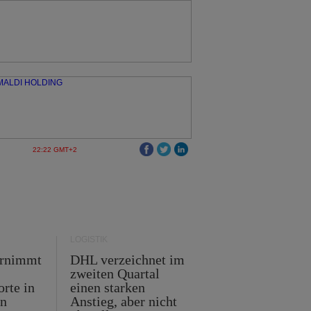
22:22 GMT+2
LOGISTIK
ernimmt
DHL verzeichnet im
zweiten Quartal
orte in
einen starken
en
Anstieg, aber nicht