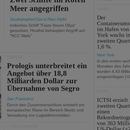
Meer angegriffen
HÄFEN
Der
Southampton/San'a'/Neu-Delhi
Containerums
Indisches Schiff "Faize Noore Oliya"
im Hafen vo
gesunken, Houthis behaupten Angriff auf
York wuchs i
"NCC Wafa"
zweiten Quar
1,6 %.
New York
LOGISTIK
In den ersten sec
Prologis unterbreitet ein
Monaten des Jah
Angebot über 18,8
wurden 4,43 Mill
umgeschlagen (+0
Milliarden Dollar zur
Übernahme von Segro
HÄFEN
San Francisco
ICTSI erzielt
Durch den Zusammenschluss entsteht ein
zweiten Quart
europäischer Riese im Bereich Besitz und
einen
Verwaltung von Logistikimmobilien.
Rekordnettog
von 363 Mill
KREUZFAHRTEN
US-Dollar (+