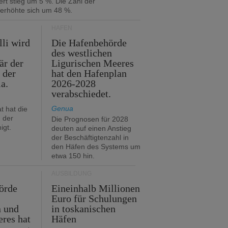
rt stieg um 5 %. Die Zahl der
 erhöhte sich um 48 %.
HÄFEN
lli wird
Die Hafenbehörde
des westlichen
är der
Ligurischen Meeres
 der
hat den Hafenplan
ia.
2026-2028
verabschiedet.
Genua
t hat die
 der
Die Prognosen für 2028
igt.
deuten auf einen Anstieg
der Beschäftigtenzahl in
den Häfen des Systems um
etwa 150 hin.
AUSBILDUNG
örde
Eineinhalb Millionen
Euro für Schulungen
n und
in toskanischen
res hat
Häfen