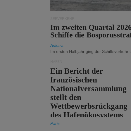
SEEVERKEHR
Im zweiten Quartal 202
Schiffe die Bosporusstra
Ankara
Im ersten Halbjahr ging der Schiffsverkehr
HÄFEN
Ein Bericht der
französischen
Nationalversammlung
stellt den
Wettbewerbsrückgang
des Hafenökosystems
des Staates fest.
Paris