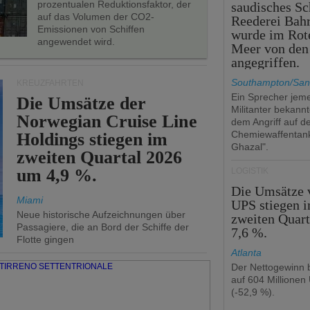
prozentualen Reduktionsfaktor, der
saudisches Sc
auf das Volumen der CO2-
Reederei Bahr
Emissionen von Schiffen
wurde im Rot
angewendet wird.
Meer von den
angegriffen.
Southampton/San
KREUZFAHRTEN
Ein Sprecher jeme
Die Umsätze der
Militanter bekannt
Norwegian Cruise Line
dem Angriff auf d
Chemiewaffentan
Holdings stiegen im
Ghazal".
zweiten Quartal 2026
um 4,9 %.
LOGISTIK
Die Umsätze 
Miami
UPS stiegen 
Neue historische Aufzeichnungen über
zweiten Quar
Passagiere, die an Bord der Schiffe der
7,6 %.
Flotte gingen
Atlanta
Der Nettogewinn b
auf 604 Millionen
(-52,9 %).