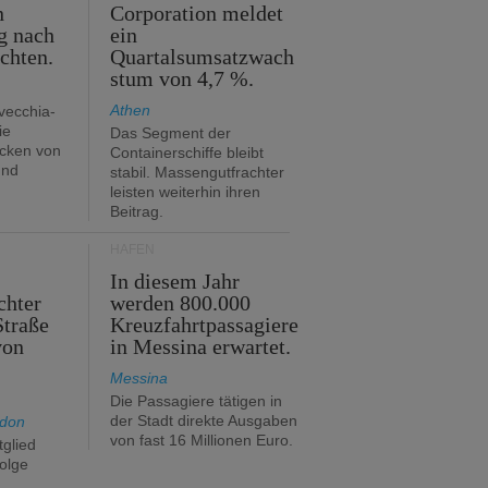
n
Corporation meldet
g nach
ein
ichten.
Quartalsumsatzwach
stum von 4,7 %.
Athen
avecchia-
ie
Das Segment der
cken von
Containerschiffe bleibt
und
stabil. Massengutfrachter
leisten weiterhin ihren
Beitrag.
HÄFEN
In diesem Jahr
chter
werden 800.000
Straße
Kreuzfahrtpassagiere
von
in Messina erwartet.
Messina
Die Passagiere tätigen in
der Stadt direkte Ausgaben
ndon
von fast 16 Millionen Euro.
glied
folge