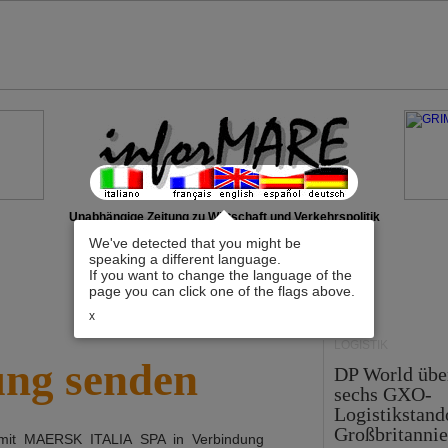
Unabhängige Zeitung zu Wirtschaft und Verkehrspolitik
We've detected that you might be
speaking a different language.
If you want to change the language of the
page you can click one of the flags above.
x
LOGISTIK
ung senden
DP World üb
sechs GXO-
Logistikstand
Großbritanni
 mit
MAERSK ITALIA SPA
in Verbindung