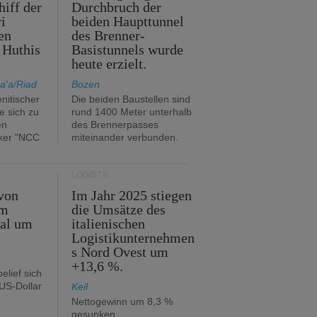
hiff der
Durchbruch der
i
beiden Haupttunnel
en
des Brenner-
 Huthis
Basistunnels wurde
heute erzielt.
a'a/Riad
Bozen
nitischer
Die beiden Baustellen sind
e sich zu
rund 1400 Meter unterhalb
en
des Brennerpasses
ker "NCC
miteinander verbunden.
LOGISTIK
von
Im Jahr 2025 stiegen
im
die Umsätze des
tal um
italienischen
Logistikunternehmen
s Nord Ovest um
+13,6 %.
elief sich
 US-Dollar
Keil
Nettogewinn um 8,3 %
gesunken