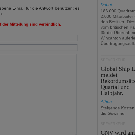
Dubai
bene E-mail für die Antwort benutzen: es
186.000 Quadrat
n.
2.000 Mitarbeiter
den Besitzer: Dies 
 der Mitteilung sind verbindlich.
vom britischen Ka
für die Übernahm
Wincanton auferl
Übertragungsaufl
SEEVERKEHR
Global Ship 
meldet
Rekordumsät
Quartal und
Halbjahr.
Athen
Steigende Kosten
die Gewinne.
SEEVERKEHR
GNV wird a