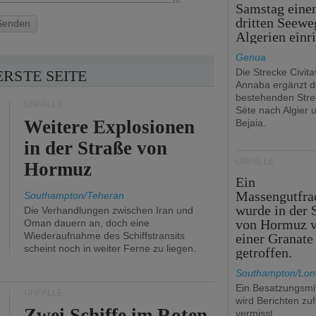
Samstag eine
dritten Seewe
Senden
Algerien einr
Genua
Die Strecke Civit
ERSTE SEITE
Annaba ergänzt d
bestehenden Stre
UNFÄLLE
Sète nach Algier 
Weitere Explosionen
Bejaia.
in der Straße von
UNFÄLLE
Hormuz
Ein
Massengutfra
Southampton/Teheran
wurde in der 
Die Verhandlungen zwischen Iran und
von Hormuz 
Oman dauern an, doch eine
Wiederaufnahme des Schiffstransits
einer Granate
scheint noch in weiter Ferne zu liegen.
getroffen.
Southampton/Lo
Ein Besatzungsmit
UNFÄLLE
wird Berichten zu
Zwei Schiffe im Roten
vermisst.