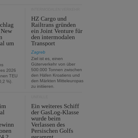
INTERMODALEN VERKEHR
HZ Cargo und
chlag
Railtrans gründen
n New
ein Joint Venture für
m
den intermodalen
tal um
Transport
Zagreb
Ziel ist es, einen
Güterverkehr von über
hs
500.000 Tonnen zwischen
res 2026
den Häfen Kroatiens und
ionen TEU
den Märkten Mitteleuropas
,2 %).
zu initiieren.
UNFÄLLE
 im
Ein weiteres Schiff
al
der GasLog-Klasse
wurde beim
ewinn
Verlassen des
ionen
Persischen Golfs
24,2
gerammt.