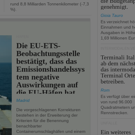
die Budgetan
rund 8,8 Milliarden Tonnenkilometer (-7,3
genehmigt.
%).
Gioia Tauro
Es verzeichnet h
Einnahmen und h
Ausgaben in Höh
HÄFEN
1,69 Millionen Eur
Die EU-ETS-
INTERMODALEN V
Beobachtungsstelle
Terminali Ital
bestätigt, dass das
ab dem nächst
Emissionshandelssys
das intermoda
Terminal Ort
tem negative
betreiben.
Auswirkungen auf
Rom
die EU-Häfen hat.
Es verfügt über e
Madrid
von rund 96.000
Quadratmetern un
Die vorgeschlagenen Korrekturen
Rennstrecken.
bestehen in der Erweiterung der
Kriterien für die Benennung
UNFÄLLE
benachbarter
Ein weiteres
Containerumschlaghäfen und einem