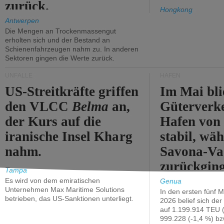
zurück.
Hongkong
Antwerpen
Die Mengen an Trockenmassengut
erholten sich und der Bestand an
Schienenfahrzeugen nahm zu. In anderen
Sektoren gingen die Werte zurück.
UNFÄLLE
HÄFEN
US-Streitkräfte griffen
Im Mai bli
den VLCC
Belma
an,
Güterverk
der Kurs auf die
Hafen von
iranische Insel Kharg
stabil, wäh
nahm.
Savona-Va
zurückging
Tampa
Es wird von dem emiratischen
Genua
Unternehmen Max Maritime Solutions
In den ersten fünf 
betrieben, das US-Sanktionen unterliegt.
2026 belief sich de
auf 1.199.914 TEU 
999.228 (-1,4 %) bz