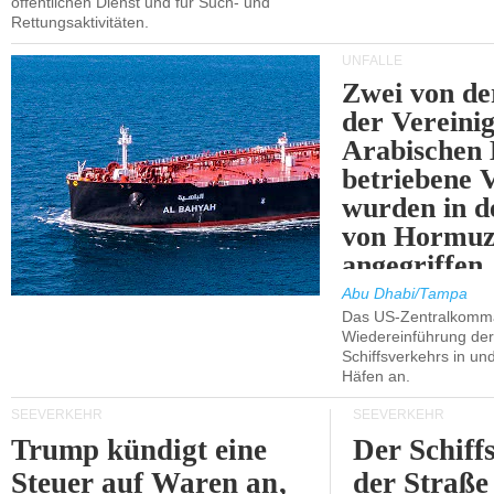
öffentlichen Dienst und für Such- und
Rettungsaktivitäten.
UNFÄLLE
Zwei von 
der Vereini
Arabischen
betriebene
wurden in d
von Hormu
angegriffen.
Abu Dhabi/Tampa
Das US-Zentralkomma
Wiedereinführung der
Schiffsverkehrs in un
Häfen an.
SEEVERKEHR
SEEVERKEHR
Trump kündigt eine
Der Schiff
Steuer auf Waren an,
der Straße