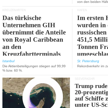
von den beiden Häfe
KREUZFAHRTEN
HÄFEN
Das türkische
Im ersten 
Unternehmen GIH
wurden in
übernimmt die Anteile
russischen
von Royal Caribbean
451,5 Mill
an den
Tonnen Fr
Kreuzfahrtterminals
umgeschla
in Kusadasi und
%).
Istanbul
St. Petersburg
Die Aktienbeteiligungen stiegen auf 99,99
Rekordverkehr im z
Lissabon.
% bzw. 60 %.
SEEVERKEHR
Trump ruder
20-prozenti
auf Schiffe 
unter US-Sc