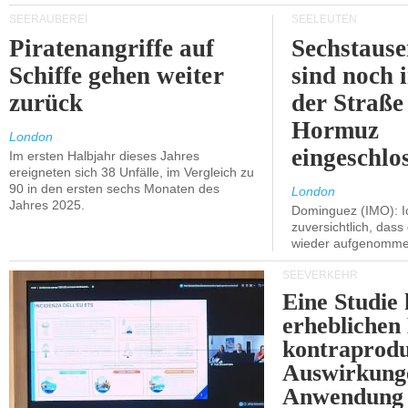
SEERÄUBEREI
SEELEUTEN
Piratenangriffe auf
Sechstause
Schiffe gehen weiter
sind noch 
zurück
der Straße
Hormuz
London
eingeschlo
Im ersten Halbjahr dieses Jahres
ereigneten sich 38 Unfälle, im Vergleich zu
90 in den ersten sechs Monaten des
London
Jahres 2025.
Dominguez (IMO): Ic
zuversichtlich, das
wieder aufgenomme
SEEVERKEHR
Eine Studie 
erheblichen
kontraprodu
Auswirkung
Anwendung 