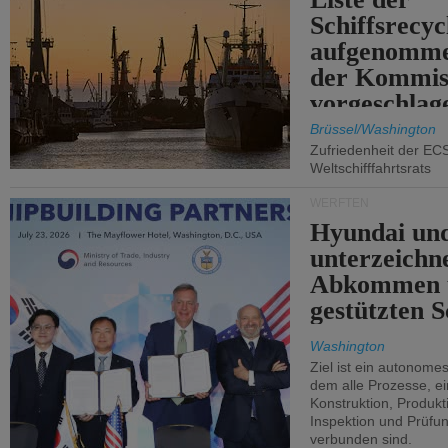
Schiffsrecyc
aufgenomme
der Kommis
vorgeschlag
Brüssel/Washington
Zufriedenheit der EC
Weltschifffahrtsrats
WERFTEN
Hyundai un
unterzeichn
Abkommen 
gestützten S
Washington
Ziel ist ein autonome
dem alle Prozesse, ei
Konstruktion, Produkti
Inspektion und Prüfun
verbunden sind.