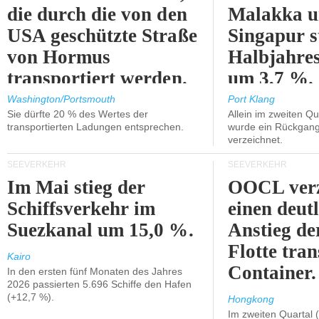
die durch die von den
Malakka 
USA geschützte Straße
Singapur s
von Hormus
Halbjahres
transportiert werden.
um 3,7 %.
Washington/Portsmouth
Port Klang
Sie dürfte 20 % des Wertes der
Allein im zweiten Qu
transportierten Ladungen entsprechen.
wurde ein Rückgang
verzeichnet.
SEEVERKEHR
SEEVERKEHR
Im Mai stieg der
OOCL verz
Schiffsverkehr im
einen deut
Suezkanal um 15,0 %.
Anstieg de
Flotte tran
Kairo
Container.
In den ersten fünf Monaten des Jahres
2026 passierten 5.696 Schiffe den Hafen
(+12,7 %).
Hongkong
Im zweiten Quartal (