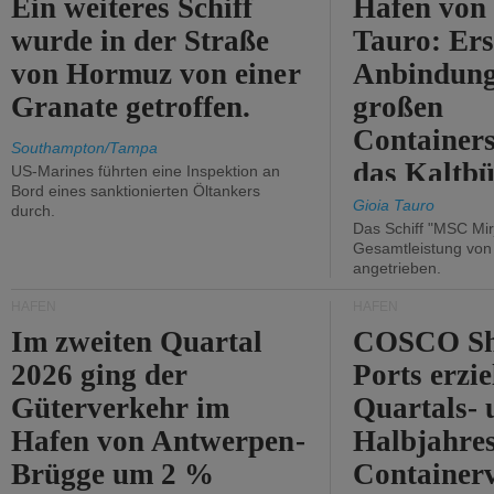
Ein weiteres Schiff
Hafen von
wurde in der Straße
Tauro: Ers
von Hormuz von einer
Anbindung
Granate getroffen.
großen
Containers
Southampton/Tampa
das Kaltbü
US-Marines führten eine Inspektion an
Bord eines sanktionierten Öltankers
Gioia Tauro
durch.
Das Schiff "MSC Mir
Gesamtleistung vo
angetrieben.
HÄFEN
HÄFEN
Im zweiten Quartal
COSCO Sh
2026 ging der
Ports erzie
Güterverkehr im
Quartals- 
Hafen von Antwerpen-
Halbjahre
Brügge um 2 %
Container