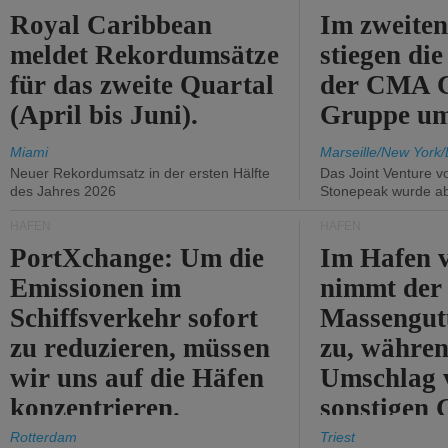
Royal Caribbean
Im zweiten
meldet Rekordumsätze
stiegen di
für das zweite Quartal
der CMA
(April bis Juni).
Gruppe um
Miami
Marseille/New York/
Neuer Rekordumsatz in der ersten Hälfte
Das Joint Venture v
des Jahres 2026
Stonepeak wurde a
HÄFEN
HÄFEN
PortXchange: Um die
Im Hafen v
Emissionen im
nimmt der
Schiffsverkehr sofort
Massengut
zu reduzieren, müssen
zu, währen
wir uns auf die Häfen
Umschlag 
konzentrieren.
sonstigen 
abnimmt.
Rotterdam
Triest