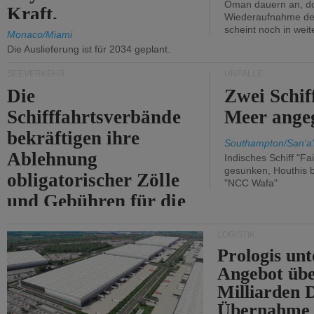
Oman dauern an, d
Kraft.
Wiederaufnahme des 
scheint noch in weit
Monaco/Miami
Die Auslieferung ist für 2034 geplant.
SEEVERKEHR
UNFÄLLE
Die
Zwei Schif
Schifffahrtsverbände
Meer angeg
bekräftigen ihre
Southampton/San'a'
Ablehnung
Indisches Schiff "Fa
gesunken, Houthis b
obligatorischer Zölle
"NCC Wafa"
und Gebühren für die
Durchfahrt der Straße
LOGISTIK
von Hormuz.
Prologis unt
Angebot übe
Milliarden 
Übernahme 