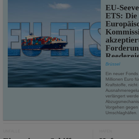
EU-Seeve
ETS: Die
Europäis
Kommiss
akzeptier
Forderun
Reederei
teilweise.
Brüssel
Ein neuer Fonds
Millionen Euro f
Kraftstoffe, nich
Ausnahmeregelun
verlängert werde
Abzugsmechanism
Vorgehen gegen
Umschlaghäfen.
UNFÄLLE
HÄFEN