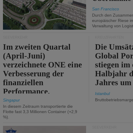
San Francisco
Durch den Zusammens
europäischer Riese i
Verwaltung von Logist
SEEVERKEHR
KREUZFAHRTEN
Im zweiten Quartal
Die Umsät
(April-Juni)
Global Por
verzeichnete ONE eine
stiegen im 
Verbesserung der
Halbjahr d
finanziellen
Jahres um
Performance.
Istanbul
Bruttobetriebsmarg
Singapur
In diesem Zeitraum transportierte die
Flotte fast 3,3 Millionen Container (+2,9
%).
SEEVERKEHR