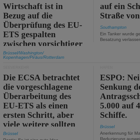
Wirtschaft ist in
auf ein Sch
Bezug auf die
Straße vo
Überprüfung des EU-
Southampton
ETS gespalten
Ein Tanker wurde ge
Besatzung verlasse
zwischen vorsichtiger
Unterstützung und
Brüssel/Washington/
Kopenhagen/Piräus/Rotterdam
Kritik.
SEEVERKEHR
HÄFEN
Die ECSA betrachtet
ESPO: Nei
die vorgeschlagene
Senkung d
Überarbeitung des
Antragssc
EU-ETS als einen
5.000 auf
ersten Schritt, aber
Schiffe.
viele weitere sollten
Brüssel
folgen.
Anerkennung für M
Brüssel
Reduzierung auswe