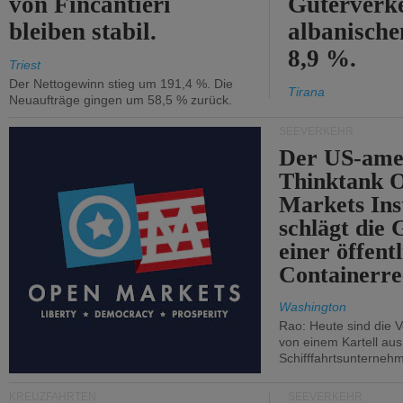
von Fincantieri
Güterverke
bleiben stabil.
albanisch
8,9 %.
Triest
Der Nettogewinn stieg um 191,4 %. Die
Tirana
Neuaufträge gingen um 58,5 % zurück.
SEEVERKEHR
Der US-ame
Thinktank 
Markets Ins
schlägt die
einer öffent
Containerre
Washington
Rao: Heute sind die V
von einem Kartell au
Schifffahrtsunterneh
KREUZFAHRTEN
SEEVERKEHR