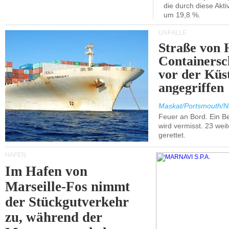
die durch diese Akti
um 19,8 %.
UNFÄLLE
Straße von 
Containersc
vor der Kü
angegriffen
Maskat/Portsmouth/N
Feuer an Bord. Ein B
wird vermisst. 23 wei
gerettet.
HÄFEN
Im Hafen von
Marseille-Fos nimmt
der Stückgutverkehr
zu, während der