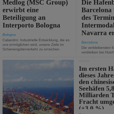
Medlog (MSC Group)
Die Hafen
erwirbt eine
Barcelona
Beteiligung an
des Termin
Interporto Bologna
Intermodal
Navarra e
Bologna
Caliandro: Industrielle Entwicklung, die es
Barcelona
uns ermöglichen wird, unsere Ziele im
Die verbleibenden 6
Schienengüterverkehr zu erreichen.
verbleiben bei Hutch
HÄFEN
Im ersten H
dieses Jahr
den chinesi
Seehäfen 5,
Milliarden 
Fracht umg
(+3,0 %).