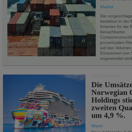
Madrid
Die vorgeschlag
bestehen in der 
Kriterien für di
benachbarter
Containerumschl
prozentualen Red
auf das Volumen
Emissionen von S
angewendet wird
KREUZFAHRTEN
Die Umsätze
Norwegian C
Holdings sti
zweiten Qua
um 4,9 %.
Miami