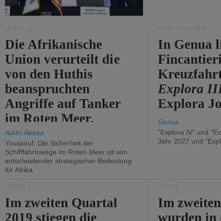
UNFÄLLE
KREUZFAHRTEN
Die Afrikanische
In Genua l
Union verurteilt die
Fincantier
von den Huthis
Kreuzfahrt
beanspruchten
Explora II
Angriffe auf Tanker
Explora Jo
im Roten Meer.
Genua
"Explora IV" und "Ex
Addis Abeba
Jahr 2027 und "Expl
Youssouf: Die Sicherheit der
Schifffahrtswege im Roten Meer ist von
entscheidender strategischer Bedeutung
für Afrika.
HÄFEN
HÄFEN
Im zweiten Quartal
Im zweiten
2019 stiegen die
wurden in