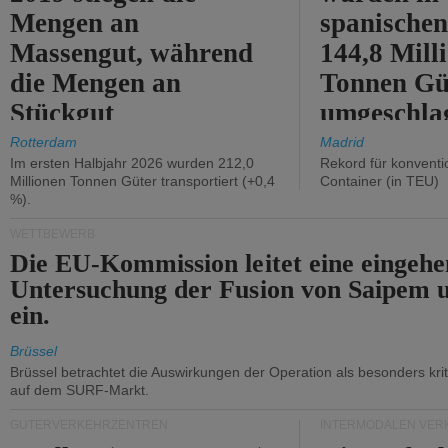
Mengen an
spanische
Massengut, während
144,8 Mill
die Mengen an
Tonnen Gü
Stückgut
umgeschla
zurückgingen.
%).
Rotterdam
Madrid
Im ersten Halbjahr 2026 wurden 212,0
Rekord für konventi
Millionen Tonnen Güter transportiert (+0,4
Container (in TEU)
%).
WETTBEWERB
Die EU-Kommission leitet eine eingeh
Untersuchung der Fusion von Saipem 
ein.
Brüssel
Brüssel betrachtet die Auswirkungen der Operation als besonders kri
auf dem SURF-Markt.
GÜTERVERKEHRZENTREN
INTERMODALEN VER