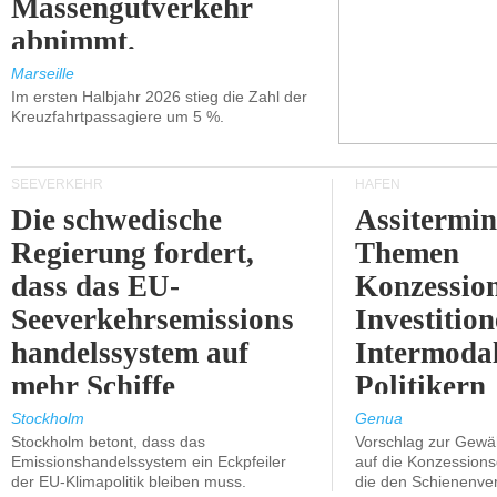
Massengutverkehr
abnimmt.
Marseille
Im ersten Halbjahr 2026 stieg die Zahl der
Kreuzfahrtpassagiere um 5 %.
SEEVERKEHR
HÄFEN
Die schwedische
Assitermin
Regierung fordert,
Themen
dass das EU-
Konzessio
Seeverkehrsemissions
Investitio
handelssystem auf
Intermodal
mehr Schiffe
Politikern
ausgeweitet wird.
näherbring
Stockholm
Genua
Stockholm betont, dass das
Vorschlag zur Gewä
Emissionshandelssystem ein Eckpfeiler
auf die Konzessions
der EU-Klimapolitik bleiben muss.
die den Schienenve