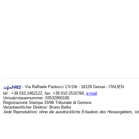
- Via Raffaele Paolucci 17r/19r - 16129 Genua - ITALIEN
tel.: +39.010.2462122, fax: +39.010.2516768,
e-mail
Umsatzsteuernummer: 03532950106
Registrazione Stampa 33/96 Tribunale di Genova
Verantwortlicher Direktor: Bruno Bellio
Jede Reproduktion, ohne die ausdrückliche Erlaubnis des Herausgebers, ist