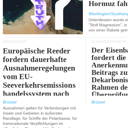
Hormuz fah
Washington/Southam
Unterdessen wurde ein
"Stolt Magnesium", i
von einer Rakete getr
SEEVERKEHR
SCHIENENVERKEHR
Der Eisenb
Europäische Reeder
fordert die
fordern dauerhafte
Anerkennun
Ausnahmeregelungen
Beitrags zu
vom EU-
Dekarbonis
Seeverkehrsemissions
Rahmen de
handelssystem nach
Überprüfun
2030.
ETS.
Brüssel
Brüssel
Ausnahmen gelten für Verbindungen mit
Inseln und Gebieten in äußerster
Randlage, für Schiffe der Polarklasse, für
transnationale Verpflichtungen im