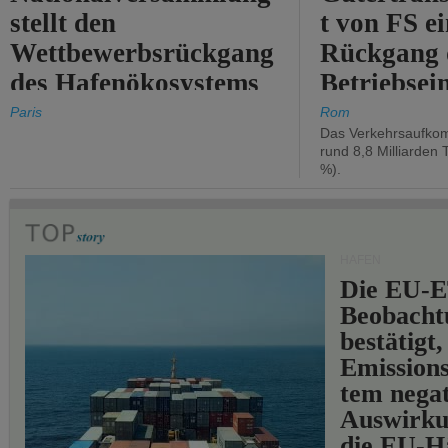
stellt den
t von FS e
Wettbewerbsrückgang
Rückgang 
des Hafenökosystems
Betriebse
des Staates fest.
um 2,7 %.
Paris
Rom
Das Verkehrsaufkom
rund 8,8 Milliarden 
%).
HÄFEN
Die EU-E
Beobachtu
bestätigt,
Emissions
tem negat
Auswirku
die EU-Hä