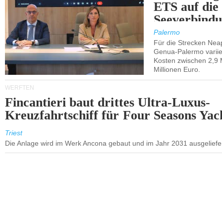
ETS auf die
Seeverbindu
Westsizilien
Palermo
Für die Strecken Nea
Genua-Palermo variier
Kosten zwischen 2,9 
Millionen Euro.
WERFTEN
Fincantieri baut drittes Ultra-Luxus-
Kreuzfahrtschiff für Four Seasons Yac
Triest
Die Anlage wird im Werk Ancona gebaut und im Jahr 2031 ausgeliefer