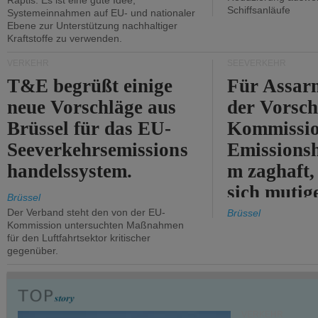
Raptis: Es ist eine gute Idee,
Schiffsanläufe
Systemeinnahmen auf EU- und nationaler
Ebene zur Unterstützung nachhaltiger
Kraftstoffe zu verwenden.
VERKEHR
SEEVERKEHR
T&E begrüßt einige
Für Assarm
neue Vorschläge aus
der Vorsch
Brüssel für das EU-
Kommissi
Seeverkehrsemissions
Emissionsh
handelssystem.
m zaghaft, 
sich mutig
Brüssel
Maßnahmen
Der Verband steht den von der EU-
Brüssel
Kommission untersuchten Maßnahmen
für den Luftfahrtsektor kritischer
gegenüber.
VERKEHR