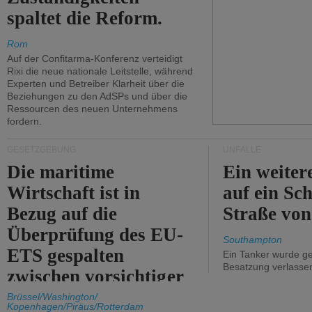
spaltet die Reform.
Rom
Auf der Confitarma-Konferenz verteidigt
Rixi die neue nationale Leitstelle, während
Experten und Betreiber Klarheit über die
Beziehungen zu den AdSPs und über die
Ressourcen des neuen Unternehmens
fordern.
GESETZGEBUNG
UNFÄLLE
Die maritime
Ein weiter
Wirtschaft ist in
auf ein Sch
Bezug auf die
Straße vo
Überprüfung des EU-
Southampton
ETS gespalten
Ein Tanker wurde ge
Besatzung verlasse
zwischen vorsichtiger
Unterstützung und
Brüssel/Washington/
Kopenhagen/Piräus/Rotterdam