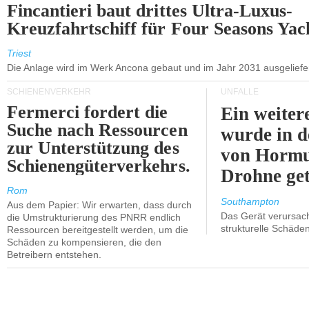
Fincantieri baut drittes Ultra-Luxus-
Kreuzfahrtschiff für Four Seasons Yac
Triest
Die Anlage wird im Werk Ancona gebaut und im Jahr 2031 ausgeliefer
SCHIENENVERKEHR
UNFÄLLE
Fermerci fordert die
Ein weiter
Suche nach Ressourcen
wurde in d
zur Unterstützung des
von Hormu
Schienengüterverkehrs.
Drohne get
Rom
Southampton
Aus dem Papier: Wir erwarten, dass durch
Das Gerät verursach
die Umstrukturierung des PNRR endlich
strukturelle Schäden
Ressourcen bereitgestellt werden, um die
Schäden zu kompensieren, die den
Betreibern entstehen.