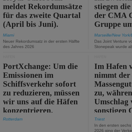
meldet Rekordumsätze
stiegen di
für das zweite Quartal
der CMA
(April bis Juni).
Gruppe um
Miami
Marseille/New York/
Neuer Rekordumsatz in der ersten Hälfte
Das Joint Venture v
des Jahres 2026
Stonepeak wurde a
HÄFEN
HÄFEN
PortXchange: Um die
Im Hafen v
Emissionen im
nimmt der
Schiffsverkehr sofort
Massengut
zu reduzieren, müssen
zu, währen
wir uns auf die Häfen
Umschlag 
konzentrieren.
sonstigen 
abnimmt.
Rotterdam
Triest
In den ersten sech
2026 ging der Verk