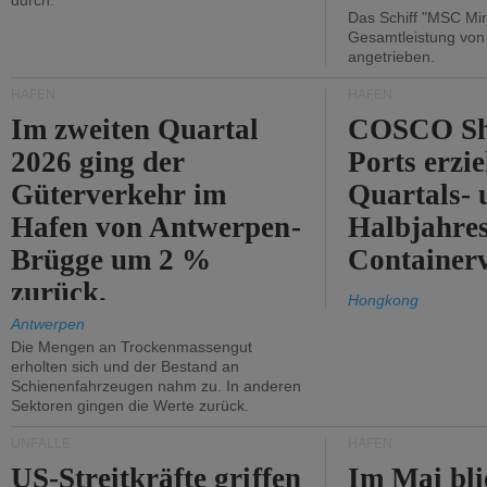
durch.
Das Schiff "MSC Mir
Gesamtleistung vo
angetrieben.
HÄFEN
HÄFEN
Im zweiten Quartal
COSCO Sh
2026 ging der
Ports erzie
Güterverkehr im
Quartals- 
Hafen von Antwerpen-
Halbjahre
Brügge um 2 %
Container
zurück.
Hongkong
Antwerpen
Die Mengen an Trockenmassengut
erholten sich und der Bestand an
Schienenfahrzeugen nahm zu. In anderen
Sektoren gingen die Werte zurück.
UNFÄLLE
HÄFEN
US-Streitkräfte griffen
Im Mai bli