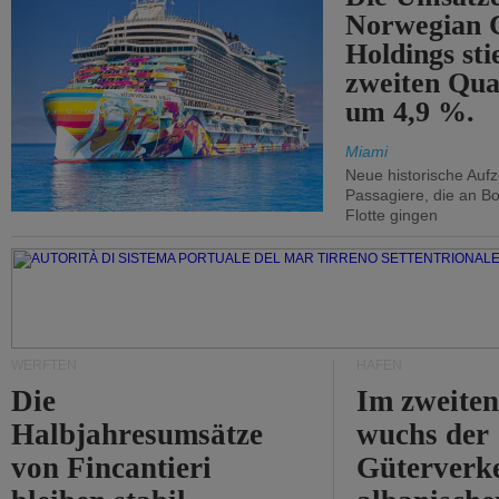
Norwegian C
Holdings sti
zweiten Qua
um 4,9 %.
Miami
Neue historische Auf
Passagiere, die an Bo
Flotte gingen
WERFTEN
HÄFEN
Die
Im zweiten
Halbjahresumsätze
wuchs der
von Fincantieri
Güterverke