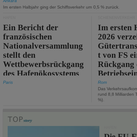
Ankara
Im ersten Halbjahr ging der Schiffsverkehr um 0,5 % zurück.
HÄFEN
SCHIENENVERKEHR
Ein Bericht der
Im ersten 
französischen
2026 verze
Nationalversammlung
Gütertran
stellt den
t von FS e
Wettbewerbsrückgang
Rückgang 
des Hafenökosystems
Betriebse
des Staates fest.
um 2,7 %.
Paris
Rom
Das Verkehrsaufkom
rund 8,8 Milliarden 
%).
HÄFEN
Die EU-E