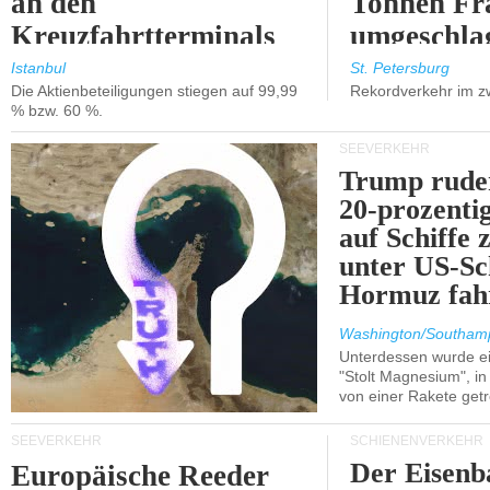
an den
Tonnen Fr
Kreuzfahrtterminals
umgeschla
in Kusadasi und
%).
Istanbul
St. Petersburg
Die Aktienbeteiligungen stiegen auf 99,99
Rekordverkehr im z
Lissabon.
% bzw. 60 %.
SEEVERKEHR
Trump ruder
20-prozenti
auf Schiffe 
unter US-Sc
Hormuz fah
Washington/Southam
Unterdessen wurde ein
"Stolt Magnesium", i
von einer Rakete getr
SEEVERKEHR
SCHIENENVERKEHR
Der Eisenb
Europäische Reeder