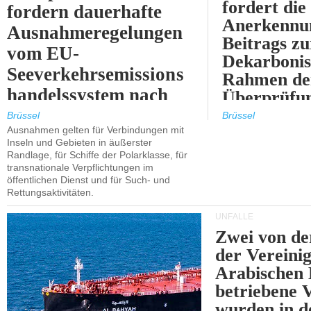
fordert die
fordern dauerhafte
Anerkennun
Ausnahmeregelungen
Beitrags zu
vom EU-
Dekarbonis
Seeverkehrsemissions
Rahmen de
handelssystem nach
Überprüfun
2030.
ETS.
Brüssel
Brüssel
Ausnahmen gelten für Verbindungen mit
Inseln und Gebieten in äußerster
Randlage, für Schiffe der Polarklasse, für
transnationale Verpflichtungen im
öffentlichen Dienst und für Such- und
Rettungsaktivitäten.
UNFÄLLE
Zwei von 
der Vereini
Arabischen
betriebene
wurden in d