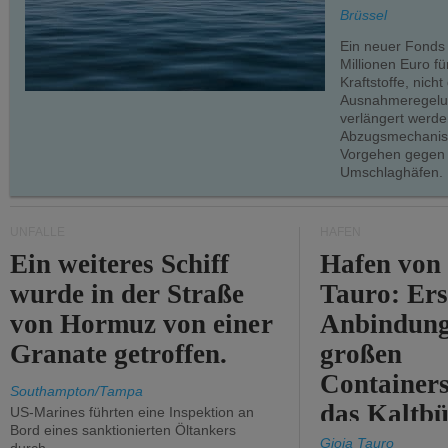
teilweise.
Brüssel
Ein neuer Fonds
Millionen Euro f
Kraftstoffe, nich
Ausnahmeregelun
verlängert werde
Abzugsmechanism
Vorgehen gegen
Umschlaghäfen.
UNFÄLLE
HÄFEN
Ein weiteres Schiff
Hafen von
wurde in der Straße
Tauro: Ers
von Hormuz von einer
Anbindung
Granate getroffen.
großen
Containers
Southampton/Tampa
das Kaltbü
US-Marines führten eine Inspektion an
Bord eines sanktionierten Öltankers
Gioia Tauro