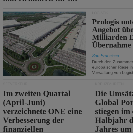
Durchfahrt der Straße
LOGISTIK
von Hormuz.
Prologis unt
Angebot übe
Milliarden 
Übernahme 
San Francisco
Durch den Zusammens
europäischer Riese i
Verwaltung von Logist
SEEVERKEHR
KREUZFAHRTEN
Im zweiten Quartal
Die Umsät
(April-Juni)
Global Por
verzeichnete ONE eine
stiegen im 
Verbesserung der
Halbjahr d
finanziellen
Jahres um