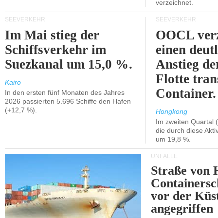
verzeichnet.
SEEVERKEHR
SEEVERKEHR
Im Mai stieg der
OOCL verz
Schiffsverkehr im
einen deut
Suezkanal um 15,0 %.
Anstieg de
Flotte tran
Kairo
Container.
In den ersten fünf Monaten des Jahres
2026 passierten 5.696 Schiffe den Hafen
(+12,7 %).
Hongkong
Im zweiten Quartal (
die durch diese Akti
um 19,8 %.
UNFÄLLE
Straße von 
Containersc
vor der Kü
angegriffen