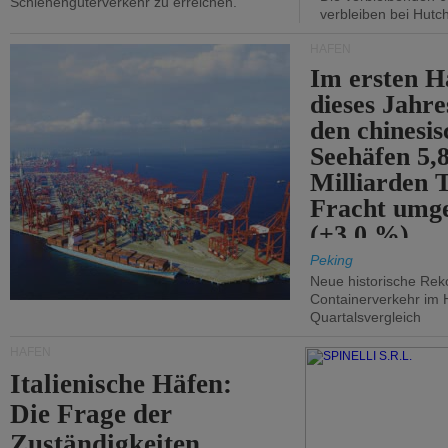
Schienengüterverkehr zu erreichen.
verbleiben bei Hutch
HÄFEN
Im ersten H
dieses Jahr
den chinesi
Seehäfen 5,
Milliarden 
Fracht umg
(+3,0 %).
Peking
Neue historische Rek
Containerverkehr im 
Quartalsvergleich
HÄFEN
Italienische Häfen:
Die Frage der
Zuständigkeiten