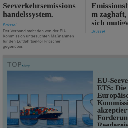
Seeverkehrsemissions
Emissionsh
handelssystem.
m zaghaft, 
sich mutig
Brüssel
Maßnahmen
Der Verband steht den von der EU-
Brüssel
Kommission untersuchten Maßnahmen
für den Luftfahrtsektor kritischer
gegenüber.
VERKEHR
EU-Seeve
ETS: Die
Europäis
Kommiss
akzeptier
Forderun
Reederei