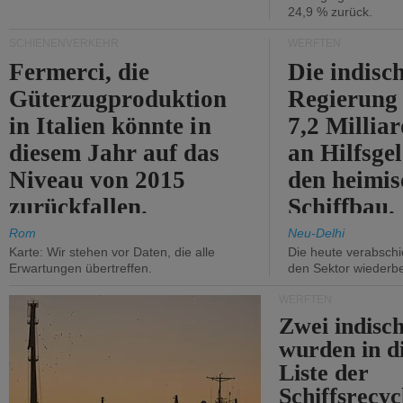
24,9 % zurück.
SCHIENENVERKEHR
WERFTEN
Fermerci, die
Die indisc
Güterzugproduktion
Regierung
in Italien könnte in
7,2 Millia
diesem Jahr auf das
an Hilfsge
Niveau von 2015
den heimi
zurückfallen.
Schiffbau.
Rom
Neu-Delhi
Karte: Wir stehen vor Daten, die alle
Die heute verabschie
Erwartungen übertreffen.
den Sektor wiederb
WERFTEN
Zwei indisc
wurden in d
Liste der
Schiffsrecyc