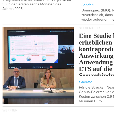
90 in den ersten sechs Monaten des
London
Jahres 2025.
Dominguez (IMO): Ic
zuversichtlich, das
wieder aufgenomme
SEEVERKEHR
Eine Studie 
erheblichen
kontraprodu
Auswirkung
Anwendung 
ETS auf die
Seeverbindu
Westsizilien
Palermo
Für die Strecken Nea
Genua-Palermo variier
Kosten zwischen 2,9 
Millionen Euro.
WERFTEN