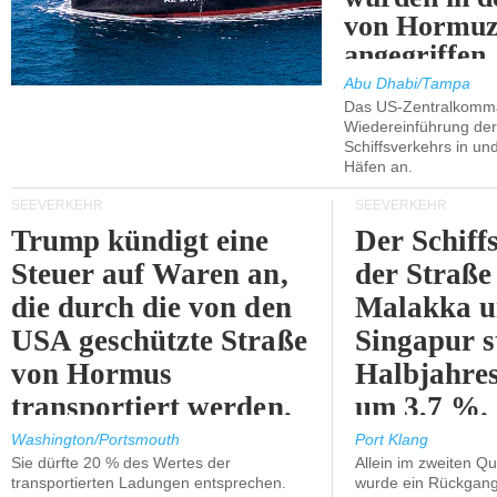
von Hormu
angegriffen.
Abu Dhabi/Tampa
Das US-Zentralkomma
Wiedereinführung der
Schiffsverkehrs in un
Häfen an.
SEEVERKEHR
SEEVERKEHR
Trump kündigt eine
Der Schiff
Steuer auf Waren an,
der Straße
die durch die von den
Malakka 
USA geschützte Straße
Singapur s
von Hormus
Halbjahres
transportiert werden.
um 3,7 %.
Washington/Portsmouth
Port Klang
Sie dürfte 20 % des Wertes der
Allein im zweiten Qu
transportierten Ladungen entsprechen.
wurde ein Rückgang