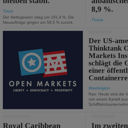
bleiben stabil.
albanisch
8,9 %.
Triest
Der Nettogewinn stieg um 191,4 %. Die
Tirana
Neuaufträge gingen um 58,5 % zurück.
SEEVERKEHR
Der US-ame
Thinktank 
Markets Ins
schlägt die
einer öffent
Containerre
Washington
Rao: Heute sind die V
von einem Kartell au
Schifffahrtsunterneh
KREUZFAHRTEN
SEEVERKEHR
Royal Caribbean
Im zweiten