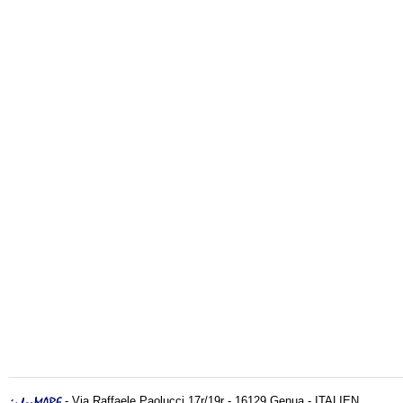
- Via Raffaele Paolucci 17r/19r - 16129 Genua - ITALIEN