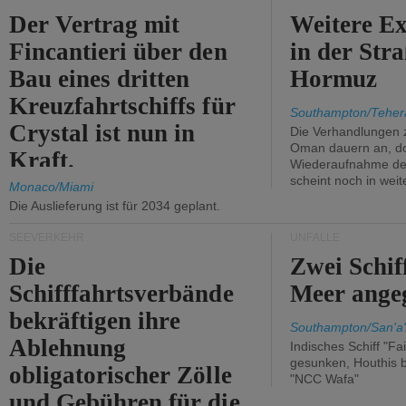
Der Vertrag mit
Weitere Ex
Fincantieri über den
in der Str
Bau eines dritten
Hormuz
Kreuzfahrtschiffs für
Southampton/Teher
Crystal ist nun in
Die Verhandlungen 
Oman dauern an, d
Kraft.
Wiederaufnahme des 
scheint noch in weit
Monaco/Miami
Die Auslieferung ist für 2034 geplant.
SEEVERKEHR
UNFÄLLE
Die
Zwei Schif
Schifffahrtsverbände
Meer angeg
bekräftigen ihre
Southampton/San'a'
Ablehnung
Indisches Schiff "Fa
gesunken, Houthis b
obligatorischer Zölle
"NCC Wafa"
und Gebühren für die