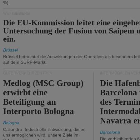
%).
WETTBEWERB
Die EU-Kommission leitet eine eingeh
Untersuchung der Fusion von Saipem 
ein.
Brüssel
Brüssel betrachtet die Auswirkungen der Operation als besonders kri
auf dem SURF-Markt.
GÜTERVERKEHRZENTREN
INTERMODALEN VER
Medlog (MSC Group)
Die Hafen
erwirbt eine
Barcelona
Beteiligung an
des Termin
Interporto Bologna
Intermodal
Navarra e
Bologna
Caliandro: Industrielle Entwicklung, die es
Barcelona
uns ermöglichen wird, unsere Ziele im
Die verbleibenden 6