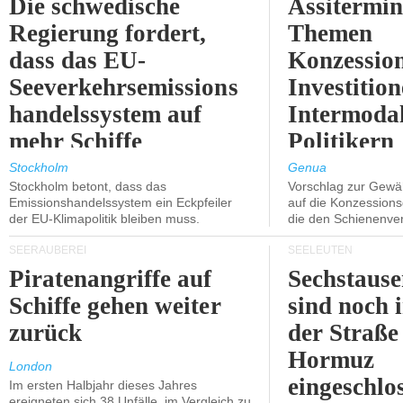
Die schwedische
Assitermin
Regierung fordert,
Themen
dass das EU-
Konzessio
Seeverkehrsemissions
Investitio
handelssystem auf
Intermodal
mehr Schiffe
Politikern
ausgeweitet wird.
näherbring
Stockholm
Genua
Stockholm betont, dass das
Vorschlag zur Gewä
Emissionshandelssystem ein Eckpfeiler
auf die Konzessions
der EU-Klimapolitik bleiben muss.
die den Schienenve
SEERÄUBEREI
SEELEUTEN
Piratenangriffe auf
Sechstause
Schiffe gehen weiter
sind noch 
zurück
der Straße
Hormuz
London
eingeschlo
Im ersten Halbjahr dieses Jahres
ereigneten sich 38 Unfälle, im Vergleich zu