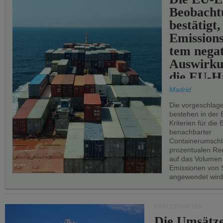
Beobachtu
bestätigt,
Emissions
tem negat
Auswirku
die EU-Hä
Madrid
Die vorgeschlag
bestehen in der 
Kriterien für di
benachbarter
Containerumschl
prozentualen Red
auf das Volumen
Emissionen von S
angewendet wird
KREUZFAHRTEN
Die Umsätze