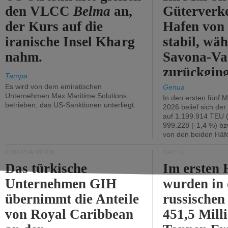
den VLCC
Belma
an,
Güterverk
der Kurs auf die
Hafen von
iranische Insel Kharg
stabil, wäh
nahm.
Savona-Va
zurückging
Tampa
Es wird von dem emiratischen
Genua
Unternehmen Max Maritime Solutions
In den ersten fünf 
betrieben, das US-Sanktionen unterliegt.
2026 belief sich de
auf 1.199.914 TEU 
999.228 (-1,4 %) bz
von den beiden Häfe
KREUZFAHRTEN
HÄFEN
Das türkische
Im ersten 
Unternehmen GIH
wurden in
übernimmt die Anteile
russischen
von Royal Caribbean
451,5 Mill