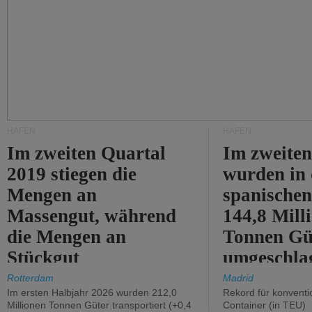
HÄFEN
HÄFEN
Im zweiten Quartal
Im zweiten
2019 stiegen die
wurden in
Mengen an
spanische
Massengut, während
144,8 Mill
die Mengen an
Tonnen Gü
Stückgut
umgeschla
zurückgingen.
%).
Rotterdam
Madrid
Im ersten Halbjahr 2026 wurden 212,0
Rekord für konventi
Millionen Tonnen Güter transportiert (+0,4
Container (in TEU)