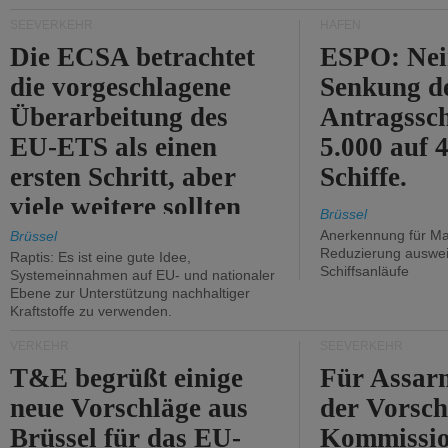
Kritik.
SEEVERKEHR
HÄFEN
Die ECSA betrachtet
ESPO: Nei
die vorgeschlagene
Senkung d
Überarbeitung des
Antragssc
EU-ETS als einen
5.000 auf
ersten Schritt, aber
Schiffe.
viele weitere sollten
Brüssel
folgen.
Anerkennung für M
Brüssel
Reduzierung auswe
Raptis: Es ist eine gute Idee,
Schiffsanläufe
Systemeinnahmen auf EU- und nationaler
Ebene zur Unterstützung nachhaltiger
Kraftstoffe zu verwenden.
VERKEHR
SEEVERKEHR
T&E begrüßt einige
Für Assarm
neue Vorschläge aus
der Vorsch
Brüssel für das EU-
Kommissi