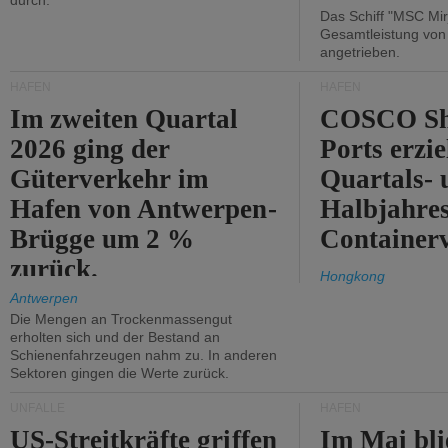
durch.
Das Schiff "MSC Mir
Gesamtleistung vo
angetrieben.
HÄFEN
HÄFEN
Im zweiten Quartal
COSCO Sh
2026 ging der
Ports erzie
Güterverkehr im
Quartals- 
Hafen von Antwerpen-
Halbjahre
Brügge um 2 %
Container
zurück.
Hongkong
Antwerpen
Die Mengen an Trockenmassengut
erholten sich und der Bestand an
Schienenfahrzeugen nahm zu. In anderen
Sektoren gingen die Werte zurück.
UNFÄLLE
HÄFEN
US-Streitkräfte griffen
Im Mai bli