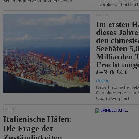
Schienengüterverkehr zu erreichen.
verbleiben bei Hutch
HÄFEN
Im ersten H
dieses Jahr
den chinesi
Seehäfen 5,
Milliarden 
Fracht umg
(+3,0 %).
Peking
Neue historische Rek
Containerverkehr im 
Quartalsvergleich
HÄFEN
Italienische Häfen:
Die Frage der
Zuständigkeiten