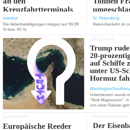
an den
Tonnen Fr
Kreuzfahrtterminals
umgeschla
in Kusadasi und
%).
Istanbul
St. Petersburg
Die Aktienbeteiligungen stiegen auf 99,99
Rekordverkehr im z
Lissabon.
% bzw. 60 %.
SEEVERKEHR
Trump ruder
20-prozenti
auf Schiffe 
unter US-Sc
Hormuz fah
Washington/Southam
Unterdessen wurde ein
"Stolt Magnesium", i
von einer Rakete getr
SEEVERKEHR
SCHIENENVERKEHR
Der Eisenb
Europäische Reeder