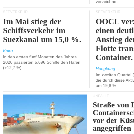
verzeichnet.
SEEVERKEHR
SEEVERKEHR
Im Mai stieg der
OOCL verz
Schiffsverkehr im
einen deut
Suezkanal um 15,0 %.
Anstieg de
Flotte tran
Kairo
Container.
In den ersten fünf Monaten des Jahres
2026 passierten 5.696 Schiffe den Hafen
(+12,7 %).
Hongkong
Im zweiten Quartal (
die durch diese Akti
um 19,8 %.
UNFÄLLE
Straße von 
Containersc
vor der Kü
angegriffen