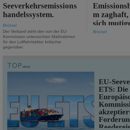
Seeverkehrsemissions
Emissionsh
handelssystem.
m zaghaft, 
sich mutig
Brüssel
Maßnahmen
Der Verband steht den von der EU-
Brüssel
Kommission untersuchten Maßnahmen
für den Luftfahrtsektor kritischer
gegenüber.
VERKEHR
EU-Seeve
ETS: Die
Europäis
Kommiss
akzeptier
Forderun
Reederei