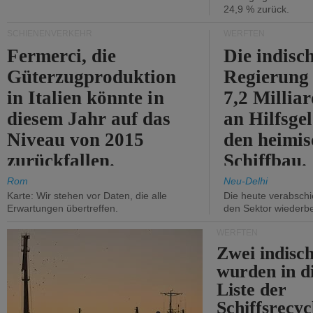
24,9 % zurück.
SCHIENENVERKEHR
WERFTEN
Fermerci, die
Die indisc
Güterzugproduktion
Regierung
in Italien könnte in
7,2 Millia
diesem Jahr auf das
an Hilfsge
Niveau von 2015
den heimi
zurückfallen.
Schiffbau.
Rom
Neu-Delhi
Karte: Wir stehen vor Daten, die alle
Die heute verabschie
Erwartungen übertreffen.
den Sektor wiederb
WERFTEN
Zwei indisc
wurden in d
Liste der
Schiffsrecyc