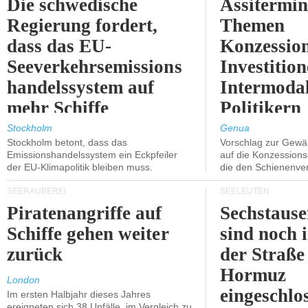
Die schwedische
Assitermin
Regierung fordert,
Themen
dass das EU-
Konzessio
Seeverkehrsemissions
Investitio
handelssystem auf
Intermodal
mehr Schiffe
Politikern
ausgeweitet wird.
näherbring
Stockholm
Genua
Stockholm betont, dass das
Vorschlag zur Gewä
Emissionshandelssystem ein Eckpfeiler
auf die Konzessions
der EU-Klimapolitik bleiben muss.
die den Schienenve
SEERÄUBEREI
SEELEUTEN
Piratenangriffe auf
Sechstause
Schiffe gehen weiter
sind noch 
zurück
der Straße
Hormuz
London
eingeschlo
Im ersten Halbjahr dieses Jahres
ereigneten sich 38 Unfälle, im Vergleich zu