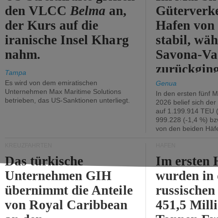
den VLCC
Belma
an,
Güterverk
der Kurs auf die
Hafen von
iranische Insel Kharg
stabil, wäh
nahm.
Savona-Va
zurückging
Tampa
Es wird von dem emiratischen
Genua
Unternehmen Max Maritime Solutions
In den ersten fünf 
betrieben, das US-Sanktionen unterliegt.
2026 belief sich de
auf 1.199.914 TEU 
999.228 (-1,4 %) bz
von den beiden Häfe
KREUZFAHRTEN
HÄFEN
Das türkische
Im ersten 
Unternehmen GIH
wurden in
übernimmt die Anteile
russischen
von Royal Caribbean
451,5 Mill