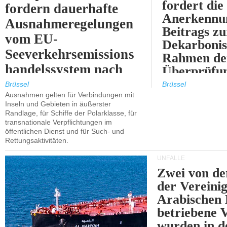
fordert die
fordern dauerhafte
Anerkennun
Ausnahmeregelungen
Beitrags zu
vom EU-
Dekarbonis
Seeverkehrsemissions
Rahmen de
handelssystem nach
Überprüfun
2030.
ETS.
Brüssel
Brüssel
Ausnahmen gelten für Verbindungen mit
Inseln und Gebieten in äußerster
Randlage, für Schiffe der Polarklasse, für
transnationale Verpflichtungen im
öffentlichen Dienst und für Such- und
Rettungsaktivitäten.
UNFÄLLE
Zwei von 
der Vereini
Arabischen
betriebene
wurden in d