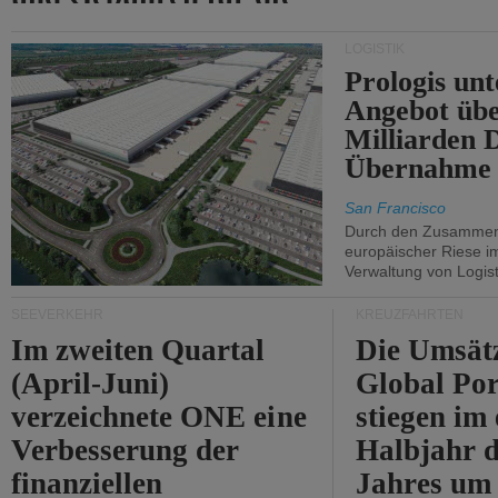
Durchfahrt der Straße
LOGISTIK
von Hormuz.
Prologis unt
Angebot übe
Milliarden 
Übernahme 
San Francisco
Durch den Zusammens
europäischer Riese i
Verwaltung von Logist
SEEVERKEHR
KREUZFAHRTEN
Im zweiten Quartal
Die Umsät
(April-Juni)
Global Por
verzeichnete ONE eine
stiegen im 
Verbesserung der
Halbjahr d
finanziellen
Jahres um