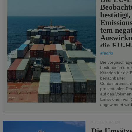
Beobachtu
bestätigt,
Emissions
tem negat
Auswirku
die EU-Hä
Madrid
Die vorgeschlag
bestehen in der 
Kriterien für di
benachbarter
Containerumschl
prozentualen Red
auf das Volumen
Emissionen von S
angewendet wird
KREUZFAHRTEN
Die Umsätze