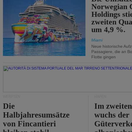
Norwegian C
Holdings sti
zweiten Qua
um 4,9 %.
Miami
Neue historische Auf
Passagiere, die an Bo
Flotte gingen
WERFTEN
HÄFEN
Die
Im zweiten
Halbjahresumsätze
wuchs der
von Fincantieri
Güterverke