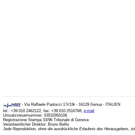
- Via Raffaele Paolucci 17r/19r - 16129 Genua - ITALIEN
tel.: +39.010.2462122, fax: +39.010.2516768,
e-mail
Umsatzsteuernummer: 03532950106
Registrazione Stampa 33/96 Tribunale di Genova
Verantwortlicher Direktor: Bruno Bellio
Jede Reproduktion, ohne die ausdrückliche Erlaubnis des Herausgebers, ist