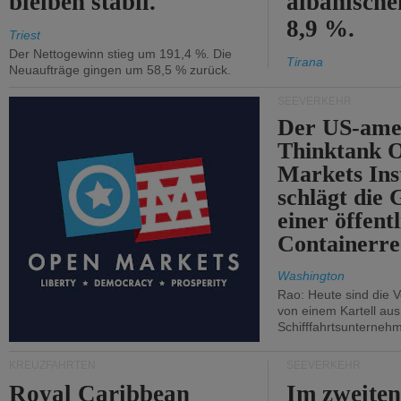
bleiben stabil.
albanisch
8,9 %.
Triest
Der Nettogewinn stieg um 191,4 %. Die
Tirana
Neuaufträge gingen um 58,5 % zurück.
SEEVERKEHR
Der US-ame
Thinktank 
Markets Ins
schlägt die
einer öffent
Containerre
Washington
Rao: Heute sind die V
von einem Kartell au
Schifffahrtsunterneh
KREUZFAHRTEN
SEEVERKEHR
Royal Caribbean
Im zweiten