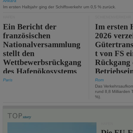
Ankara
Im ersten Halbjahr ging der Schiffsverkehr um 0,5 % zurück.
HÄFEN
SCHIENENVERKEHR
Ein Bericht der
Im ersten 
französischen
2026 verze
Nationalversammlung
Gütertran
stellt den
t von FS e
Wettbewerbsrückgang
Rückgang 
des Hafenökosystems
Betriebse
des Staates fest.
um 2,7 %.
Paris
Rom
Das Verkehrsaufkom
rund 8,8 Milliarden 
%).
HÄFEN
Die EU-E