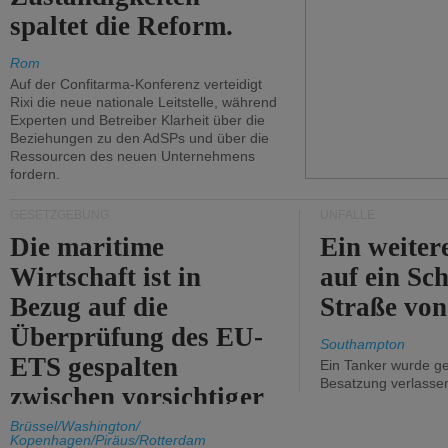
spaltet die Reform.
Rom
Auf der Confitarma-Konferenz verteidigt
Rixi die neue nationale Leitstelle, während
Experten und Betreiber Klarheit über die
Beziehungen zu den AdSPs und über die
Ressourcen des neuen Unternehmens
fordern.
GESETZGEBUNG
UNFÄLLE
Die maritime
Ein weiter
Wirtschaft ist in
auf ein Sch
Bezug auf die
Straße vo
Überprüfung des EU-
Southampton
ETS gespalten
Ein Tanker wurde ge
Besatzung verlasse
zwischen vorsichtiger
Unterstützung und
Brüssel/Washington/
Kopenhagen/Piräus/Rotterdam