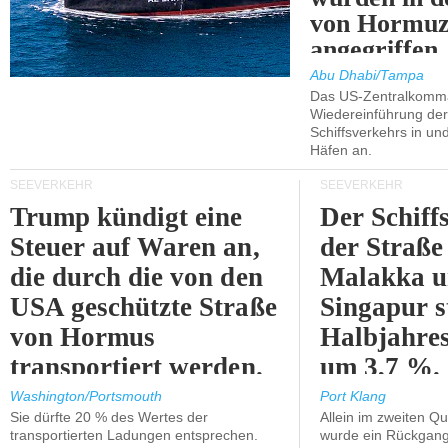
von Hormu
angegriffen.
Abu Dhabi/Tampa
Das US-Zentralkomma
Wiedereinführung der
Schiffsverkehrs in un
Häfen an.
SEEVERKEHR
SEEVERKEHR
Trump kündigt eine
Der Schiff
Steuer auf Waren an,
der Straße
die durch die von den
Malakka 
USA geschützte Straße
Singapur s
von Hormus
Halbjahres
transportiert werden.
um 3,7 %.
Washington/Portsmouth
Port Klang
Sie dürfte 20 % des Wertes der
Allein im zweiten Qu
transportierten Ladungen entsprechen.
wurde ein Rückgang