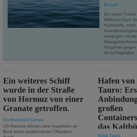
teilweise.
Brüssel
Ein neuer Fonds
Millionen Euro f
Kraftstoffe, nich
Ausnahmeregelun
verlängert werde
Abzugsmechanism
Vorgehen gegen
Umschlaghäfen.
UNFÄLLE
HÄFEN
Ein weiteres Schiff
Hafen von
wurde in der Straße
Tauro: Ers
von Hormuz von einer
Anbindung
Granate getroffen.
großen
Containers
Southampton/Tampa
das Kaltbü
US-Marines führten eine Inspektion an
Bord eines sanktionierten Öltankers
Gioia Tauro