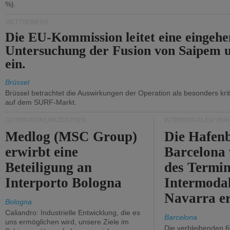
%).
WETTBEWERB
Die EU-Kommission leitet eine eingeh
Untersuchung der Fusion von Saipem 
ein.
Brüssel
Brüssel betrachtet die Auswirkungen der Operation als besonders kri
auf dem SURF-Markt.
GÜTERVERKEHRZENTREN
INTERMODALEN VER
Medlog (MSC Group)
Die Hafen
erwirbt eine
Barcelona
Beteiligung an
des Termin
Interporto Bologna
Intermodal
Navarra e
Bologna
Caliandro: Industrielle Entwicklung, die es
Barcelona
uns ermöglichen wird, unsere Ziele im
Die verbleibenden 6