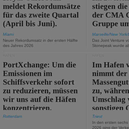
meldet Rekordumsätze
stiegen di
für das zweite Quartal
der CMA
(April bis Juni).
Gruppe um
Miami
Marseille/New York/
Neuer Rekordumsatz in der ersten Hälfte
Das Joint Venture v
des Jahres 2026
Stonepeak wurde a
HÄFEN
HÄFEN
PortXchange: Um die
Im Hafen v
Emissionen im
nimmt der
Schiffsverkehr sofort
Massengut
zu reduzieren, müssen
zu, währen
wir uns auf die Häfen
Umschlag 
konzentrieren.
sonstigen 
abnimmt.
Rotterdam
Triest
In den ersten sech
2026 ging der Verk