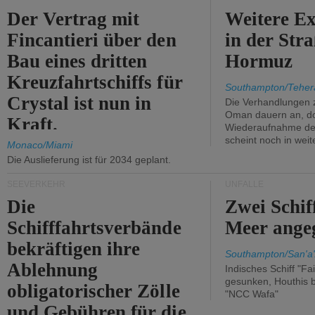
Der Vertrag mit
Weitere Ex
Fincantieri über den
in der Str
Bau eines dritten
Hormuz
Kreuzfahrtschiffs für
Southampton/Teher
Crystal ist nun in
Die Verhandlungen 
Oman dauern an, d
Kraft.
Wiederaufnahme des 
scheint noch in weit
Monaco/Miami
Die Auslieferung ist für 2034 geplant.
SEEVERKEHR
UNFÄLLE
Die
Zwei Schif
Schifffahrtsverbände
Meer angeg
bekräftigen ihre
Southampton/San'a'
Ablehnung
Indisches Schiff "Fa
gesunken, Houthis b
obligatorischer Zölle
"NCC Wafa"
und Gebühren für die