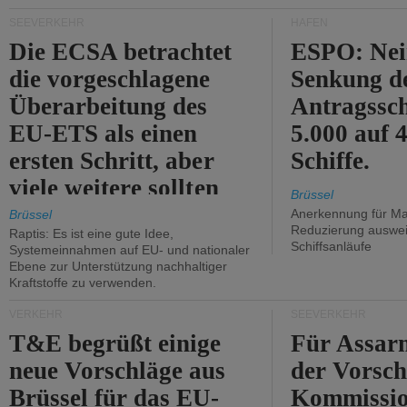
Kritik.
SEEVERKEHR
HÄFEN
Die ECSA betrachtet
ESPO: Nei
die vorgeschlagene
Senkung d
Überarbeitung des
Antragssc
EU-ETS als einen
5.000 auf
ersten Schritt, aber
Schiffe.
viele weitere sollten
Brüssel
folgen.
Anerkennung für M
Brüssel
Reduzierung auswe
Raptis: Es ist eine gute Idee,
Schiffsanläufe
Systemeinnahmen auf EU- und nationaler
Ebene zur Unterstützung nachhaltiger
Kraftstoffe zu verwenden.
VERKEHR
SEEVERKEHR
T&E begrüßt einige
Für Assarm
neue Vorschläge aus
der Vorsch
Brüssel für das EU-
Kommissi