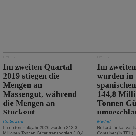
HÄFEN
HÄFEN
Im zweiten Quartal
Im zweiten
2019 stiegen die
wurden in
Mengen an
spanische
Massengut, während
144,8 Mill
die Mengen an
Tonnen Gü
Stückgut
umgeschla
zurückgingen.
%).
Rotterdam
Madrid
Im ersten Halbjahr 2026 wurden 212,0
Rekord für konventi
Millionen Tonnen Güter transportiert (+0,4
Container (in TEU)