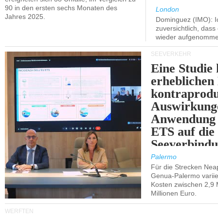
90 in den ersten sechs Monaten des
London
Jahres 2025.
Dominguez (IMO): Ic
zuversichtlich, das
wieder aufgenomme
SEEVERKEHR
Eine Studie 
erheblichen
kontraprodu
Auswirkung
Anwendung 
ETS auf die
Seeverbindu
Westsizilien
Palermo
Für die Strecken Nea
Genua-Palermo variier
Kosten zwischen 2,9 
Millionen Euro.
WERFTEN