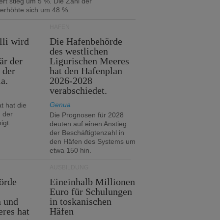
rt stieg um 5 %. Die Zahl der
 erhöhte sich um 48 %.
HÄFEN
lli wird
Die Hafenbehörde
des westlichen
är der
Ligurischen Meeres
 der
hat den Hafenplan
ia.
2026-2028
verabschiedet.
Genua
t hat die
 der
Die Prognosen für 2028
igt.
deuten auf einen Anstieg
der Beschäftigtenzahl in
den Häfen des Systems um
etwa 150 hin.
AUSBILDUNG
örde
Eineinhalb Millionen
Euro für Schulungen
n und
in toskanischen
res hat
Häfen