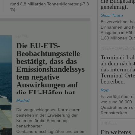
die Budgetan
rund 8,8 Milliarden Tonnenkilometer (-7,3
genehmigt.
%).
Gioia Tauro
Es verzeichnet h
Einnahmen und h
Ausgaben in Höh
HÄFEN
1,69 Millionen Eur
Die EU-ETS-
INTERMODALEN V
Beobachtungsstelle
Terminali Ital
bestätigt, dass das
ab dem nächst
Emissionshandelssys
das intermoda
Terminal Ort
tem negative
betreiben.
Auswirkungen auf
Rom
die EU-Häfen hat.
Es verfügt über e
Madrid
von rund 96.000
Quadratmetern un
Die vorgeschlagenen Korrekturen
Rennstrecken.
bestehen in der Erweiterung der
Kriterien für die Benennung
UNFÄLLE
benachbarter
Ein weiteres
Containerumschlaghäfen und einem