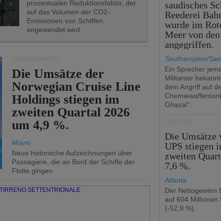
prozentualen Reduktionsfaktor, der
saudisches Sc
auf das Volumen der CO2-
Reederei Bahr
Emissionen von Schiffen
wurde im Rot
angewendet wird.
Meer von den
angegriffen.
Southampton/San
KREUZFAHRTEN
Ein Sprecher jeme
Die Umsätze der
Militanter bekannt
Norwegian Cruise Line
dem Angriff auf d
Chemiewaffentan
Holdings stiegen im
Ghazal".
zweiten Quartal 2026
um 4,9 %.
LOGISTIK
Die Umsätze 
Miami
UPS stiegen 
Neue historische Aufzeichnungen über
zweiten Quar
Passagiere, die an Bord der Schiffe der
7,6 %.
Flotte gingen
Atlanta
Der Nettogewinn b
auf 604 Millionen
(-52,9 %).