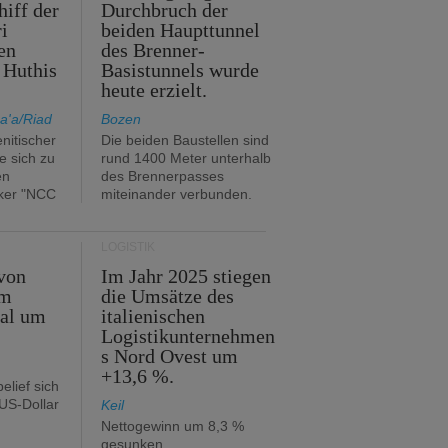
hiff der
Durchbruch der
i
beiden Haupttunnel
en
des Brenner-
 Huthis
Basistunnels wurde
heute erzielt.
a'a/Riad
Bozen
nitischer
Die beiden Baustellen sind
e sich zu
rund 1400 Meter unterhalb
en
des Brennerpasses
ker "NCC
miteinander verbunden.
LOGISTIK
von
Im Jahr 2025 stiegen
im
die Umsätze des
tal um
italienischen
Logistikunternehmen
s Nord Ovest um
+13,6 %.
elief sich
 US-Dollar
Keil
Nettogewinn um 8,3 %
gesunken