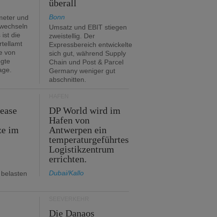
überall
Bonn
meter und
 wechseln
Umsatz und EBIT stiegen
ist die
zweistellig. Der
rtellamt
Expressbereich entwickelte
e von
sich gut, während Supply
egte
Chain und Post & Parcel
age.
Germany weniger gut
abschnitten.
HÄFEN
Lease
DP World wird im
Hafen von
ze im
Antwerpen ein
temperaturgeführtes
Logistikzentrum
errichten.
Dubai/Kallo
 belasten
SEEVERKEHR
m
Die Danaos