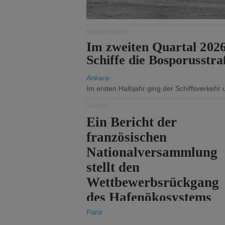
SEEVERKEHR
Im zweiten Quartal 202
Schiffe die Bosporusstra
Ankara
Im ersten Halbjahr ging der Schiffsverkehr
HÄFEN
Ein Bericht der
französischen
Nationalversammlung
stellt den
Wettbewerbsrückgang
des Hafenökosystems
des Staates fest.
Paris