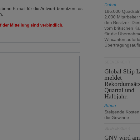
Dubai
bene E-mail für die Antwort benutzen: es
186.000 Quadrat
n.
2.000 Mitarbeiter
den Besitzer: Dies 
 der Mitteilung sind verbindlich.
vom britischen Ka
für die Übernahm
Wincanton auferl
Übertragungsaufl
SEEVERKEHR
Global Ship 
meldet
Rekordumsät
Quartal und
Halbjahr.
Athen
Steigende Kosten
die Gewinne.
SEEVERKEHR
GNV wird a