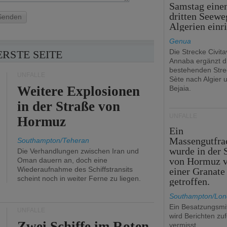
Samstag eine
dritten Seewe
Senden
Algerien einr
Genua
Die Strecke Civit
ERSTE SEITE
Annaba ergänzt d
bestehenden Stre
UNFÄLLE
Sète nach Algier 
Weitere Explosionen
Bejaia.
in der Straße von
UNFÄLLE
Hormuz
Ein
Massengutfra
Southampton/Teheran
wurde in der 
Die Verhandlungen zwischen Iran und
von Hormuz 
Oman dauern an, doch eine
Wiederaufnahme des Schiffstransits
einer Granate
scheint noch in weiter Ferne zu liegen.
getroffen.
Southampton/Lo
Ein Besatzungsmit
UNFÄLLE
wird Berichten zu
Zwei Schiffe im Roten
vermisst.