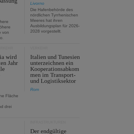
passung
Livorno
Die Hafenbehörde des
nördlichen Tyrrhenischen
Meeres hat ihren
öhere
Ausbildungsplan für 2026-
öhere
2028 vorgestellt.
e von
o.
ERKEHR
VERKEHR
ia wird
Italien und Tunesien
en Jahr
unterzeichnen ein
le
Kooperationsabkom
e
men im Transport-
und Logistiksektor
Rom
ine Fläche
d drei
INFRASTRUKTUREN
Der endgültige