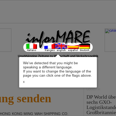
Unabhängige Zeitung zu Wirtschaft und Verkehrspolitik
We've detected that you might be
speaking a different language.
If you want to change the language of the
page you can click one of the flags above.
x
LOGISTIK
ung senden
DP World üb
sechs GXO-
Logistikstand
Großbritanni
HONG KONG MING WAH SHIPPING CO.