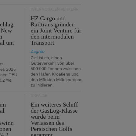
INTERMODALEN VERKEHR
HZ Cargo und
chlag
Railtrans gründen
n New
ein Joint Venture für
m
den intermodalen
tal um
Transport
Zagreb
Ziel ist es, einen
Güterverkehr von über
hs
500.000 Tonnen zwischen
res 2026
den Häfen Kroatiens und
ionen TEU
den Märkten Mitteleuropas
,2 %).
zu initiieren.
UNFÄLLE
 im
Ein weiteres Schiff
al
der GasLog-Klasse
wurde beim
ewinn
Verlassen des
ionen
Persischen Golfs
24,2
gerammt.