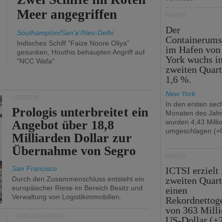
Meer angegriffen
HÄFEN
Der
Southampton/San'a'/Neu-Delhi
Containerums
Indisches Schiff "Faize Noore Oliya"
im Hafen vo
gesunken, Houthis behaupten Angriff auf
York wuchs i
"NCC Wafa"
zweiten Quar
1,6 %.
New York
LOGISTIK
In den ersten sec
Prologis unterbreitet ein
Monaten des Jah
Angebot über 18,8
wurden 4,43 Mill
umgeschlagen (+0
Milliarden Dollar zur
Übernahme von Segro
HÄFEN
San Francisco
ICTSI erzielt
Durch den Zusammenschluss entsteht ein
zweiten Quart
europäischer Riese im Bereich Besitz und
einen
Verwaltung von Logistikimmobilien.
Rekordnettog
von 363 Mill
KREUZFAHRTEN
US-Dollar (+