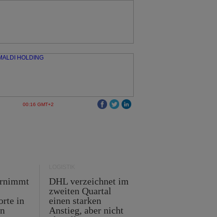
00:16 GMT+2
LOGISTIK
ernimmt
DHL verzeichnet im
zweiten Quartal
orte in
einen starken
en
Anstieg, aber nicht