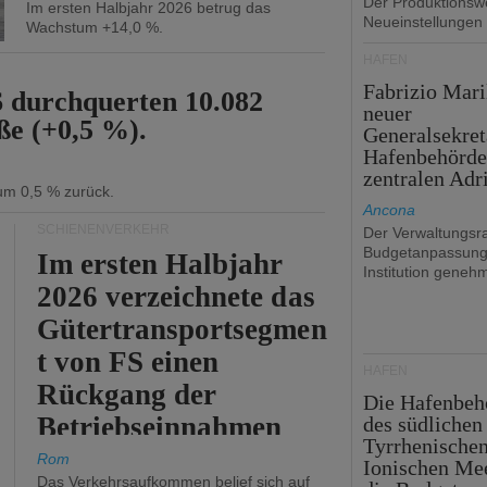
Der Produktionswe
Im ersten Halbjahr 2026 betrug das
Neueinstellungen
Wachstum +14,0 %.
HÄFEN
Fabrizio Mari
6 durchquerten 10.082
neuer
ße (+0,5 %).
Generalsekret
Hafenbehörde
zentralen Adr
 um 0,5 % zurück.
Ancona
SCHIENENVERKEHR
Der Verwaltungsra
Budgetanpassung
Im ersten Halbjahr
Institution genehm
2026 verzeichnete das
Gütertransportsegmen
t von FS einen
HÄFEN
Rückgang der
Die Hafenbeh
Betriebseinnahmen
des südlichen
Tyrrhenische
um 2,7 %.
Rom
Ionischen Mee
Das Verkehrsaufkommen belief sich auf