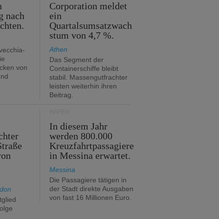
n
Corporation meldet
g nach
ein
ichten.
Quartalsumsatzwach
stum von 4,7 %.
Athen
avecchia-
ie
Das Segment der
cken von
Containerschiffe bleibt
und
stabil. Massengutfrachter
leisten weiterhin ihren
Beitrag.
HÄFEN
In diesem Jahr
chter
werden 800.000
Straße
Kreuzfahrtpassagiere
von
in Messina erwartet.
Messina
Die Passagiere tätigen in
der Stadt direkte Ausgaben
ndon
von fast 16 Millionen Euro.
glied
folge