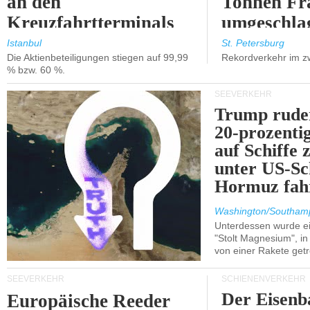
an den
Tonnen Fr
Kreuzfahrtterminals
umgeschla
in Kusadasi und
%).
Istanbul
St. Petersburg
Die Aktienbeteiligungen stiegen auf 99,99
Rekordverkehr im z
Lissabon.
% bzw. 60 %.
SEEVERKEHR
Trump ruder
20-prozenti
auf Schiffe 
unter US-Sc
Hormuz fah
Washington/Southam
Unterdessen wurde ein
"Stolt Magnesium", i
von einer Rakete getr
SEEVERKEHR
SCHIENENVERKEHR
Der Eisenb
Europäische Reeder