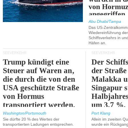
von Hormu
angegriffen.
Abu Dhabi/Tampa
Das US-Zentralkomma
Wiedereinführung der
Schiffsverkehrs in un
Häfen an.
SEEVERKEHR
SEEVERKEHR
Trump kündigt eine
Der Schiff
Steuer auf Waren an,
der Straße
die durch die von den
Malakka 
USA geschützte Straße
Singapur s
von Hormus
Halbjahres
transportiert werden.
um 3,7 %.
Washington/Portsmouth
Port Klang
Sie dürfte 20 % des Wertes der
Allein im zweiten Qu
transportierten Ladungen entsprechen.
wurde ein Rückgang