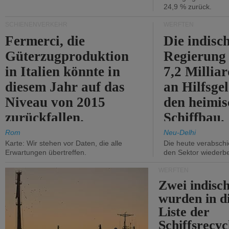
24,9 % zurück.
SCHIENENVERKEHR
WERFTEN
Fermerci, die
Die indisc
Güterzugproduktion
Regierung
in Italien könnte in
7,2 Millia
diesem Jahr auf das
an Hilfsge
Niveau von 2015
den heimi
zurückfallen.
Schiffbau.
Rom
Neu-Delhi
Karte: Wir stehen vor Daten, die alle
Die heute verabschie
Erwartungen übertreffen.
den Sektor wiederb
WERFTEN
Zwei indisc
wurden in d
Liste der
Schiffsrecyc