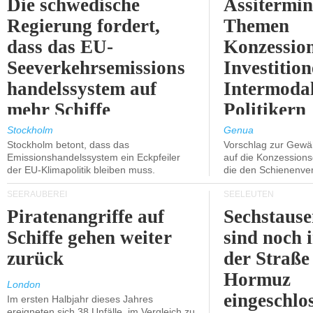
Die schwedische
Assitermin
Regierung fordert,
Themen
dass das EU-
Konzessio
Seeverkehrsemissions
Investitio
handelssystem auf
Intermodal
mehr Schiffe
Politikern
ausgeweitet wird.
näherbring
Stockholm
Genua
Stockholm betont, dass das
Vorschlag zur Gewä
Emissionshandelssystem ein Eckpfeiler
auf die Konzessions
der EU-Klimapolitik bleiben muss.
die den Schienenve
SEERÄUBEREI
SEELEUTEN
Piratenangriffe auf
Sechstause
Schiffe gehen weiter
sind noch 
zurück
der Straße
Hormuz
London
eingeschlo
Im ersten Halbjahr dieses Jahres
ereigneten sich 38 Unfälle, im Vergleich zu