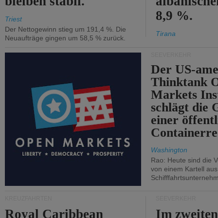
bleiben stabil.
albanisch
8,9 %.
Triest
Der Nettogewinn stieg um 191,4 %. Die
Tirana
Neuaufträge gingen um 58,5 % zurück.
SEEVERKEHR
Der US-ame
Thinktank 
Markets Ins
schlägt die
einer öffent
Containerre
Washington
Rao: Heute sind die V
von einem Kartell au
Schifffahrtsunterneh
KREUZFAHRTEN
SEEVERKEHR
Royal Caribbean
Im zweiten