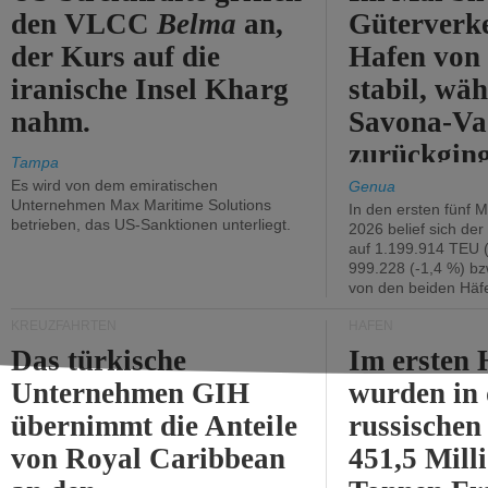
den VLCC
Belma
an,
Güterverk
der Kurs auf die
Hafen von
iranische Insel Kharg
stabil, wäh
nahm.
Savona-Va
zurückging
Tampa
Es wird von dem emiratischen
Genua
Unternehmen Max Maritime Solutions
In den ersten fünf 
betrieben, das US-Sanktionen unterliegt.
2026 belief sich de
auf 1.199.914 TEU 
999.228 (-1,4 %) bz
von den beiden Häfe
KREUZFAHRTEN
HÄFEN
Das türkische
Im ersten 
Unternehmen GIH
wurden in
übernimmt die Anteile
russischen
von Royal Caribbean
451,5 Mill