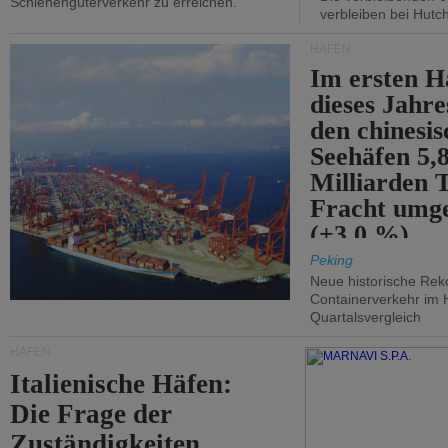
Schienengüterverkehr zu erreichen.
verbleiben bei Hutch
HÄFEN
Im ersten H
dieses Jahr
den chinesi
Seehäfen 5,
Milliarden 
Fracht umg
(+3,0 %).
Peking
Neue historische Rek
Containerverkehr im 
Quartalsvergleich
HÄFEN
Italienische Häfen:
Die Frage der
Zuständigkeiten