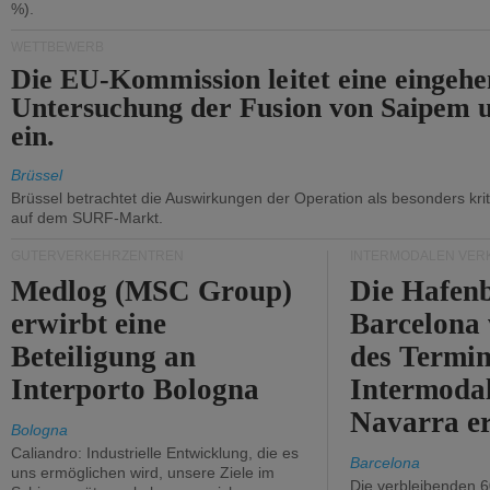
%).
WETTBEWERB
Die EU-Kommission leitet eine eingeh
Untersuchung der Fusion von Saipem 
ein.
Brüssel
Brüssel betrachtet die Auswirkungen der Operation als besonders kri
auf dem SURF-Markt.
GÜTERVERKEHRZENTREN
INTERMODALEN VER
Medlog (MSC Group)
Die Hafen
erwirbt eine
Barcelona
Beteiligung an
des Termin
Interporto Bologna
Intermodal
Navarra e
Bologna
Caliandro: Industrielle Entwicklung, die es
Barcelona
uns ermöglichen wird, unsere Ziele im
Die verbleibenden 6