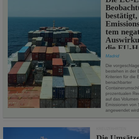
Beobachtu
bestätigt,
Emissions
tem negat
Auswirku
die EU-Hä
Madrid
Die vorgeschlag
bestehen in der 
Kriterien für di
benachbarter
Containerumschl
prozentualen Red
auf das Volumen
Emissionen von S
angewendet wird
KREUZFAHRTEN
Die Umsätze