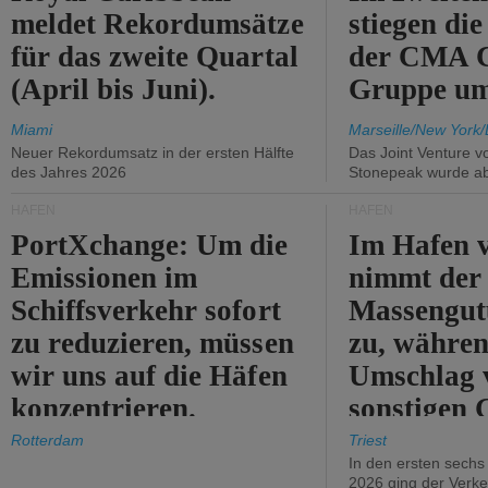
meldet Rekordumsätze
stiegen di
für das zweite Quartal
der CMA
(April bis Juni).
Gruppe um
Miami
Marseille/New York/
Neuer Rekordumsatz in der ersten Hälfte
Das Joint Venture v
des Jahres 2026
Stonepeak wurde a
HÄFEN
HÄFEN
PortXchange: Um die
Im Hafen v
Emissionen im
nimmt der
Schiffsverkehr sofort
Massengut
zu reduzieren, müssen
zu, währen
wir uns auf die Häfen
Umschlag 
konzentrieren.
sonstigen 
abnimmt.
Rotterdam
Triest
In den ersten sech
2026 ging der Verk