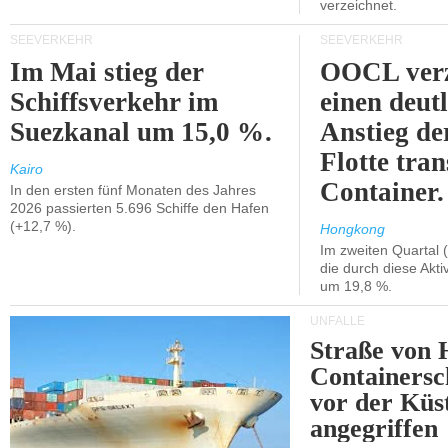
verzeichnet.
SEEVERKEHR
SEEVERKEHR
Im Mai stieg der
OOCL verz
Schiffsverkehr im
einen deut
Suezkanal um 15,0 %.
Anstieg de
Flotte tran
Kairo
Container.
In den ersten fünf Monaten des Jahres
2026 passierten 5.696 Schiffe den Hafen
(+12,7 %).
Hongkong
Im zweiten Quartal (
die durch diese Akti
um 19,8 %.
UNFÄLLE
Straße von 
Containersc
vor der Kü
angegriffen