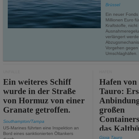
teilweise.
Brüssel
Ein neuer Fonds
Millionen Euro f
Kraftstoffe, nich
Ausnahmeregelun
verlängert werde
Abzugsmechanism
Vorgehen gegen
Umschlaghäfen.
UNFÄLLE
HÄFEN
Ein weiteres Schiff
Hafen von
wurde in der Straße
Tauro: Ers
von Hormuz von einer
Anbindung
Granate getroffen.
großen
Containers
Southampton/Tampa
das Kaltbü
US-Marines führten eine Inspektion an
Bord eines sanktionierten Öltankers
Gioia Tauro