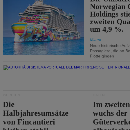
Norwegian C
Holdings sti
zweiten Qua
um 4,9 %.
Miami
Neue historische Auf
Passagiere, die an Bo
Flotte gingen
WERFTEN
HÄFEN
Die
Im zweiten
Halbjahresumsätze
wuchs der
von Fincantieri
Güterverke