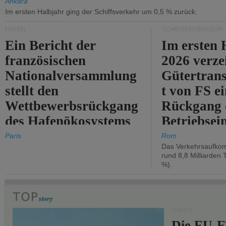
Ankara
Im ersten Halbjahr ging der Schiffsverkehr um 0,5 % zurück.
HÄFEN
SCHIENENVERKEHR
Ein Bericht der
Im ersten 
französischen
2026 verze
Nationalversammlung
Gütertran
stellt den
t von FS e
Wettbewerbsrückgang
Rückgang 
des Hafenökosystems
Betriebse
des Staates fest.
um 2,7 %.
Paris
Rom
Das Verkehrsaufkom
rund 8,8 Milliarden 
%).
HÄFEN
Die EU-E