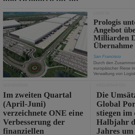
Durchfahrt der Straße
LOGISTIK
von Hormuz.
Prologis unt
Angebot übe
Milliarden 
Übernahme 
San Francisco
Durch den Zusammens
europäischer Riese i
Verwaltung von Logist
SEEVERKEHR
KREUZFAHRTEN
Im zweiten Quartal
Die Umsät
(April-Juni)
Global Por
verzeichnete ONE eine
stiegen im 
Verbesserung der
Halbjahr d
finanziellen
Jahres um