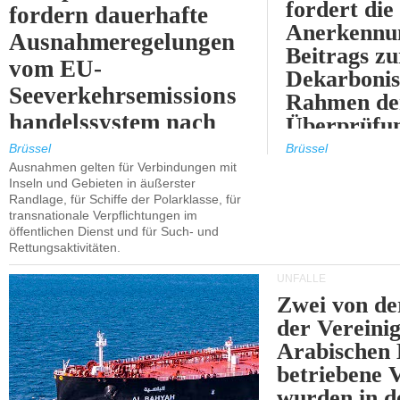
fordert die
fordern dauerhafte
Anerkennun
Ausnahmeregelungen
Beitrags zu
vom EU-
Dekarbonis
Seeverkehrsemissions
Rahmen de
handelssystem nach
Überprüfun
2030.
ETS.
Brüssel
Brüssel
Ausnahmen gelten für Verbindungen mit
Inseln und Gebieten in äußerster
Randlage, für Schiffe der Polarklasse, für
transnationale Verpflichtungen im
öffentlichen Dienst und für Such- und
Rettungsaktivitäten.
UNFÄLLE
Zwei von 
der Vereini
Arabischen
betriebene
wurden in d