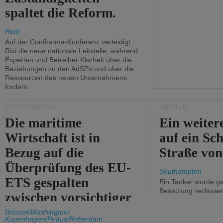
spaltet die Reform.
Rom
Auf der Confitarma-Konferenz verteidigt
Rixi die neue nationale Leitstelle, während
Experten und Betreiber Klarheit über die
Beziehungen zu den AdSPs und über die
Ressourcen des neuen Unternehmens
fordern.
GESETZGEBUNG
UNFÄLLE
Die maritime
Ein weiter
Wirtschaft ist in
auf ein Sch
Bezug auf die
Straße vo
Überprüfung des EU-
Southampton
ETS gespalten
Ein Tanker wurde ge
Besatzung verlasse
zwischen vorsichtiger
Unterstützung und
Brüssel/Washington/
Kopenhagen/Piräus/Rotterdam