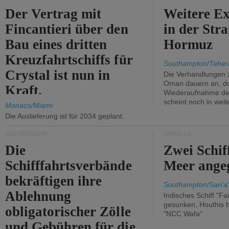
Der Vertrag mit
Weitere Ex
Fincantieri über den
in der Str
Bau eines dritten
Hormuz
Kreuzfahrtschiffs für
Southampton/Teher
Crystal ist nun in
Die Verhandlungen 
Oman dauern an, d
Kraft.
Wiederaufnahme des 
scheint noch in weit
Monaco/Miami
Die Auslieferung ist für 2034 geplant.
SEEVERKEHR
UNFÄLLE
Die
Zwei Schif
Schifffahrtsverbände
Meer angeg
bekräftigen ihre
Southampton/San'a'
Ablehnung
Indisches Schiff "Fa
gesunken, Houthis b
obligatorischer Zölle
"NCC Wafa"
und Gebühren für die