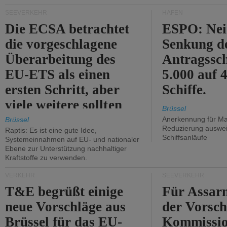
Kritik.
SEEVERKEHR
HÄFEN
Die ECSA betrachtet
ESPO: Nei
die vorgeschlagene
Senkung d
Überarbeitung des
Antragssc
EU-ETS als einen
5.000 auf
ersten Schritt, aber
Schiffe.
viele weitere sollten
Brüssel
folgen.
Anerkennung für M
Brüssel
Reduzierung auswe
Raptis: Es ist eine gute Idee,
Schiffsanläufe
Systemeinnahmen auf EU- und nationaler
Ebene zur Unterstützung nachhaltiger
Kraftstoffe zu verwenden.
VERKEHR
SEEVERKEHR
T&E begrüßt einige
Für Assarm
neue Vorschläge aus
der Vorsch
Brüssel für das EU-
Kommissi