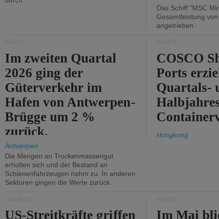
durch.
Das Schiff "MSC Mir
Gesamtleistung vo
angetrieben.
HÄFEN
HÄFEN
Im zweiten Quartal
COSCO Sh
2026 ging der
Ports erzie
Güterverkehr im
Quartals- 
Hafen von Antwerpen-
Halbjahre
Brügge um 2 %
Container
zurück.
Hongkong
Antwerpen
Die Mengen an Trockenmassengut
erholten sich und der Bestand an
Schienenfahrzeugen nahm zu. In anderen
Sektoren gingen die Werte zurück.
UNFÄLLE
HÄFEN
US-Streitkräfte griffen
Im Mai bli