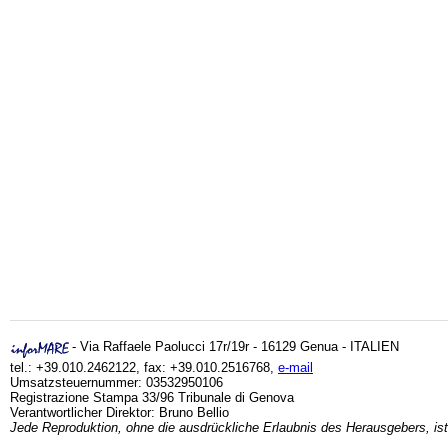
- Via Raffaele Paolucci 17r/19r - 16129 Genua - ITALIEN
tel.: +39.010.2462122, fax: +39.010.2516768,
e-mail
Umsatzsteuernummer: 03532950106
Registrazione Stampa 33/96 Tribunale di Genova
Verantwortlicher Direktor: Bruno Bellio
Jede Reproduktion, ohne die ausdrückliche Erlaubnis des Herausgebers, ist