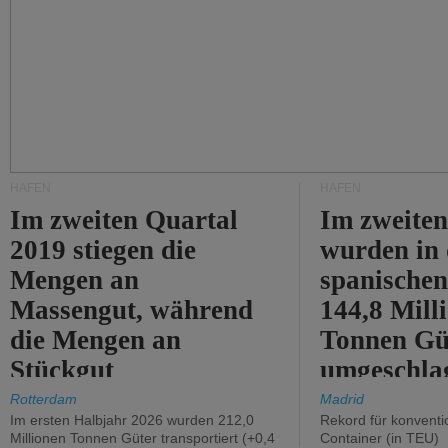
HÄFEN
HÄFEN
Im zweiten Quartal
Im zweiten
2019 stiegen die
wurden in
Mengen an
spanische
Massengut, während
144,8 Mill
die Mengen an
Tonnen Gü
Stückgut
umgeschla
zurückgingen.
%).
Rotterdam
Madrid
Im ersten Halbjahr 2026 wurden 212,0
Rekord für konventi
Millionen Tonnen Güter transportiert (+0,4
Container (in TEU)