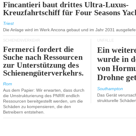
Fincantieri baut drittes Ultra-Luxus-
Kreuzfahrtschiff für Four Seasons Yac
Triest
Die Anlage wird im Werk Ancona gebaut und im Jahr 2031 ausgeliefer
SCHIENENVERKEHR
UNFÄLLE
Fermerci fordert die
Ein weiter
Suche nach Ressourcen
wurde in d
zur Unterstützung des
von Hormu
Schienengüterverkehrs.
Drohne get
Rom
Southampton
Aus dem Papier: Wir erwarten, dass durch
Das Gerät verursach
die Umstrukturierung des PNRR endlich
strukturelle Schäden
Ressourcen bereitgestellt werden, um die
Schäden zu kompensieren, die den
Betreibern entstehen.