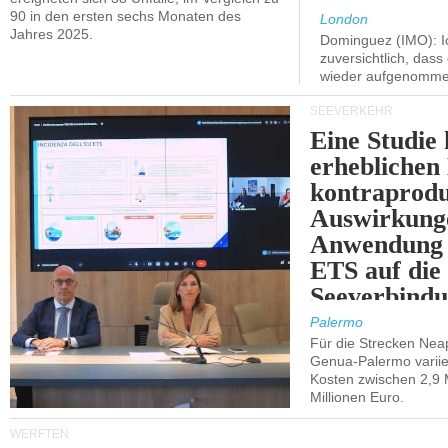
90 in den ersten sechs Monaten des
London
Jahres 2025.
Dominguez (IMO): Ic
zuversichtlich, das
wieder aufgenomme
SEEVERKEHR
Eine Studie 
erheblichen
kontraprodu
Auswirkung
Anwendung 
ETS auf die
Seeverbindu
Westsizilien
Palermo
Für die Strecken Nea
Genua-Palermo variier
Kosten zwischen 2,9 
Millionen Euro.
WERFTEN