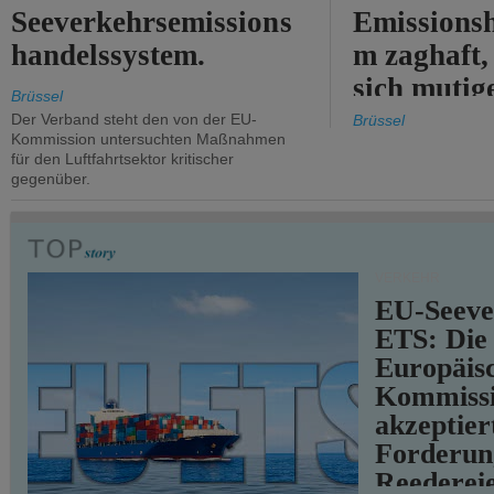
Seeverkehrsemissions
Emissionsh
handelssystem.
m zaghaft, 
sich mutig
Brüssel
Maßnahmen
Der Verband steht den von der EU-
Brüssel
Kommission untersuchten Maßnahmen
für den Luftfahrtsektor kritischer
gegenüber.
VERKEHR
EU-Seeve
ETS: Die
Europäis
Kommiss
akzeptier
Forderun
Reederei