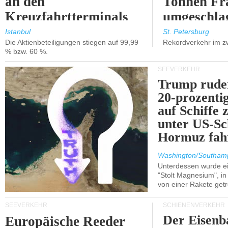
an den
Tonnen Fr
Kreuzfahrtterminals
umgeschla
in Kusadasi und
%).
Istanbul
St. Petersburg
Die Aktienbeteiligungen stiegen auf 99,99
Rekordverkehr im z
Lissabon.
% bzw. 60 %.
SEEVERKEHR
Trump ruder
20-prozenti
auf Schiffe 
unter US-Sc
Hormuz fah
Washington/Southam
Unterdessen wurde ein
"Stolt Magnesium", i
von einer Rakete getr
SEEVERKEHR
SCHIENENVERKEHR
Der Eisenb
Europäische Reeder