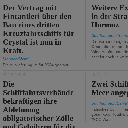
Der Vertrag mit
Weitere Ex
Fincantieri über den
in der Str
Bau eines dritten
Hormuz
Kreuzfahrtschiffs für
Southampton/Teher
Crystal ist nun in
Die Verhandlungen 
Oman dauern an, d
Kraft.
Wiederaufnahme des 
scheint noch in weit
Monaco/Miami
Die Auslieferung ist für 2034 geplant.
SEEVERKEHR
UNFÄLLE
Die
Zwei Schif
Schifffahrtsverbände
Meer angeg
bekräftigen ihre
Southampton/San'a'
Ablehnung
Indisches Schiff "Fa
gesunken, Houthis b
obligatorischer Zölle
"NCC Wafa"
und Gebühren für die