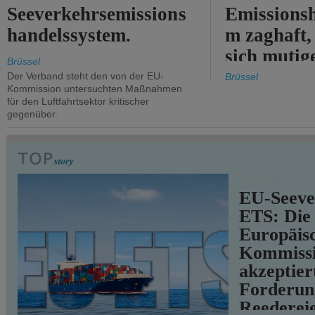
Seeverkehrsemissions
Emissionsh
handelssystem.
m zaghaft, 
sich mutig
Brüssel
Maßnahmen
Der Verband steht den von der EU-
Brüssel
Kommission untersuchten Maßnahmen
für den Luftfahrtsektor kritischer
gegenüber.
VERKEHR
EU-Seeve
ETS: Die
Europäis
Kommiss
akzeptier
Forderun
Reederei