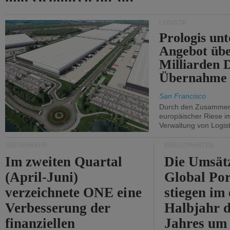
Durchfahrt der Straße
LOGISTIK
von Hormuz.
Prologis unt
Angebot übe
Milliarden 
Übernahme 
San Francisco
Durch den Zusammens
europäischer Riese i
Verwaltung von Logist
SEEVERKEHR
KREUZFAHRTEN
Im zweiten Quartal
Die Umsät
(April-Juni)
Global Por
verzeichnete ONE eine
stiegen im 
Verbesserung der
Halbjahr d
finanziellen
Jahres um