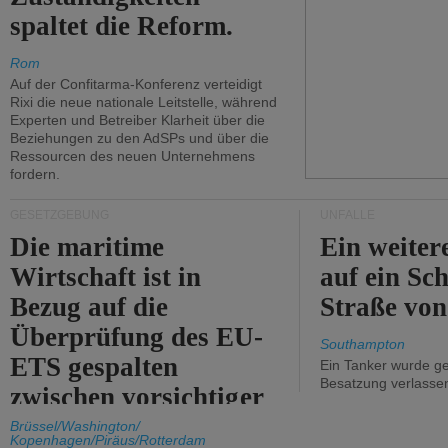
spaltet die Reform.
Rom
Auf der Confitarma-Konferenz verteidigt
Rixi die neue nationale Leitstelle, während
Experten und Betreiber Klarheit über die
Beziehungen zu den AdSPs und über die
Ressourcen des neuen Unternehmens
fordern.
GESETZGEBUNG
UNFÄLLE
Die maritime
Ein weiter
Wirtschaft ist in
auf ein Sch
Bezug auf die
Straße vo
Überprüfung des EU-
Southampton
ETS gespalten
Ein Tanker wurde ge
Besatzung verlasse
zwischen vorsichtiger
Unterstützung und
Brüssel/Washington/
Kopenhagen/Piräus/Rotterdam