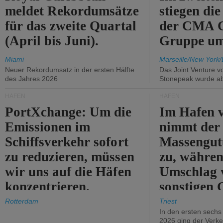
meldet Rekordumsätze
stiegen di
für das zweite Quartal
der CMA
(April bis Juni).
Gruppe um
Miami
Marseille/New York/
Neuer Rekordumsatz in der ersten Hälfte
Das Joint Venture v
des Jahres 2026
Stonepeak wurde a
HÄFEN
HÄFEN
PortXchange: Um die
Im Hafen v
Emissionen im
nimmt der
Schiffsverkehr sofort
Massengut
zu reduzieren, müssen
zu, währen
wir uns auf die Häfen
Umschlag 
konzentrieren.
sonstigen 
abnimmt.
Rotterdam
Triest
In den ersten sech
2026 ging der Verk