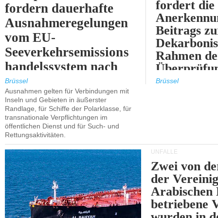
fordert die
fordern dauerhafte
Anerkennun
Ausnahmeregelungen
Beitrags zu
vom EU-
Dekarbonis
Seeverkehrsemissions
Rahmen de
handelssystem nach
Überprüfun
2030.
ETS.
Brüssel
Brüssel
Ausnahmen gelten für Verbindungen mit
Inseln und Gebieten in äußerster
Randlage, für Schiffe der Polarklasse, für
transnationale Verpflichtungen im
öffentlichen Dienst und für Such- und
Rettungsaktivitäten.
UNFÄLLE
Zwei von 
der Vereini
Arabischen
betriebene
wurden in d