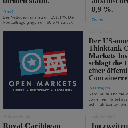
bleiben stabil.
albanisch
8,9 %.
Triest
Der Nettogewinn stieg um 191,4 %. Die
Tirana
Neuaufträge gingen um 58,5 % zurück.
SEEVERKEHR
Der US-ame
Thinktank 
Markets Ins
schlägt die
einer öffent
Containerre
Washington
Rao: Heute sind die V
von einem Kartell au
Schifffahrtsunterneh
KREUZFAHRTEN
SEEVERKEHR
Royal Caribbean
Im zweiten