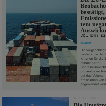
Beobachtu
bestätigt,
Emissions
tem negat
Auswirku
die EU-Hä
Madrid
Die vorgeschlag
bestehen in der 
Kriterien für di
benachbarter
Containerumschl
prozentualen Red
auf das Volumen
Emissionen von S
angewendet wird
KREUZFAHRTEN
Die Umsätze