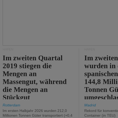
HÄFEN
HÄFEN
Im zweiten Quartal
Im zweiten
2019 stiegen die
wurden in
Mengen an
spanische
Massengut, während
144,8 Mill
die Mengen an
Tonnen Gü
Stückgut
umgeschla
zurückgingen.
%).
Rotterdam
Madrid
Im ersten Halbjahr 2026 wurden 212,0
Rekord für konventi
Millionen Tonnen Güter transportiert (+0,4
Container (in TEU)