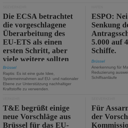
Kritik.
SEEVERKEHR
HÄFEN
Die ECSA betrachtet
ESPO: Nei
die vorgeschlagene
Senkung d
Überarbeitung des
Antragssc
EU-ETS als einen
5.000 auf
ersten Schritt, aber
Schiffe.
viele weitere sollten
Brüssel
folgen.
Anerkennung für M
Brüssel
Reduzierung auswe
Raptis: Es ist eine gute Idee,
Schiffsanläufe
Systemeinnahmen auf EU- und nationaler
Ebene zur Unterstützung nachhaltiger
Kraftstoffe zu verwenden.
VERKEHR
SEEVERKEHR
T&E begrüßt einige
Für Assarm
neue Vorschläge aus
der Vorsch
Brüssel für das EU-
Kommissi