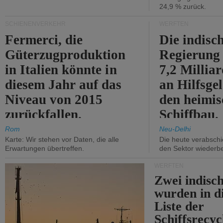
24,9 % zurück.
SCHIENENVERKEHR
WERFTEN
Fermerci, die
Die indisc
Güterzugproduktion
Regierung
in Italien könnte in
7,2 Millia
diesem Jahr auf das
an Hilfsge
Niveau von 2015
den heimi
zurückfallen.
Schiffbau.
Rom
Neu-Delhi
Karte: Wir stehen vor Daten, die alle
Die heute verabschie
Erwartungen übertreffen.
den Sektor wiederb
WERFTEN
Zwei indisc
wurden in d
Liste der
Schiffsrecyc