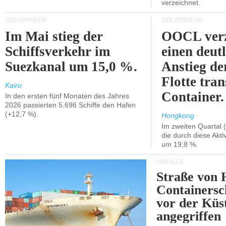
verzeichnet.
SEEVERKEHR
SEEVERKEHR
Im Mai stieg der
OOCL verz
Schiffsverkehr im
einen deut
Suezkanal um 15,0 %.
Anstieg de
Flotte tran
Kairo
Container.
In den ersten fünf Monaten des Jahres
2026 passierten 5.696 Schiffe den Hafen
(+12,7 %).
Hongkong
Im zweiten Quartal (
die durch diese Akti
um 19,8 %.
UNFÄLLE
Straße von 
Containersc
vor der Kü
angegriffen