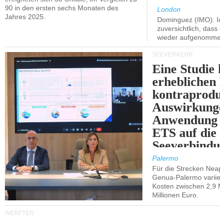
90 in den ersten sechs Monaten des
London
Jahres 2025.
Dominguez (IMO): Ic
zuversichtlich, das
wieder aufgenomme
SEEVERKEHR
Eine Studie 
erheblichen
kontraprodu
Auswirkung
Anwendung 
ETS auf die
Seeverbindu
Westsizilien
Palermo
Für die Strecken Nea
Genua-Palermo variier
Kosten zwischen 2,9 
Millionen Euro.
WERFTEN