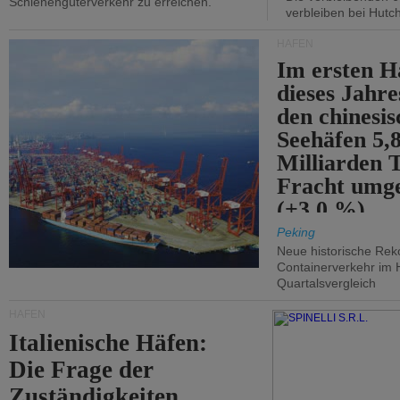
Schienengüterverkehr zu erreichen.
verbleiben bei Hutch
HÄFEN
Im ersten H
dieses Jahr
den chinesi
Seehäfen 5,
Milliarden 
Fracht umg
(+3,0 %).
Peking
Neue historische Rek
Containerverkehr im 
Quartalsvergleich
HÄFEN
Italienische Häfen:
Die Frage der
Zuständigkeiten