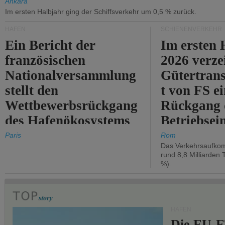
Ankara
Im ersten Halbjahr ging der Schiffsverkehr um 0,5 % zurück.
HÄFEN
SCHIENENVERKEHR
Ein Bericht der
Im ersten 
französischen
2026 verze
Nationalversammlung
Gütertran
stellt den
t von FS e
Wettbewerbsrückgang
Rückgang 
des Hafenökosystems
Betriebse
des Staates fest.
um 2,7 %.
Paris
Rom
Das Verkehrsaufkom
rund 8,8 Milliarden 
%).
HÄFEN
Die EU-E