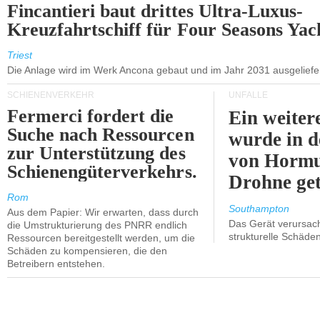
Fincantieri baut drittes Ultra-Luxus-
Kreuzfahrtschiff für Four Seasons Yac
Triest
Die Anlage wird im Werk Ancona gebaut und im Jahr 2031 ausgeliefer
SCHIENENVERKEHR
UNFÄLLE
Fermerci fordert die
Ein weiter
Suche nach Ressourcen
wurde in d
zur Unterstützung des
von Hormu
Schienengüterverkehrs.
Drohne get
Rom
Southampton
Aus dem Papier: Wir erwarten, dass durch
Das Gerät verursach
die Umstrukturierung des PNRR endlich
strukturelle Schäden
Ressourcen bereitgestellt werden, um die
Schäden zu kompensieren, die den
Betreibern entstehen.