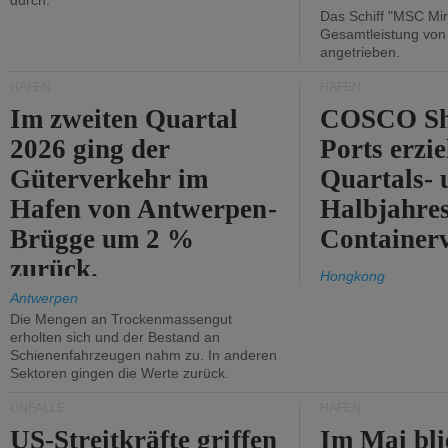
durch.
Das Schiff "MSC Mir
Gesamtleistung vo
angetrieben.
HÄFEN
HÄFEN
Im zweiten Quartal
COSCO Sh
2026 ging der
Ports erzie
Güterverkehr im
Quartals- 
Hafen von Antwerpen-
Halbjahre
Brügge um 2 %
Container
zurück.
Hongkong
Antwerpen
Die Mengen an Trockenmassengut
erholten sich und der Bestand an
Schienenfahrzeugen nahm zu. In anderen
Sektoren gingen die Werte zurück.
UNFÄLLE
HÄFEN
US-Streitkräfte griffen
Im Mai bli