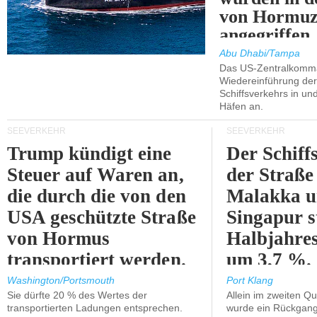
von Hormu
angegriffen.
Abu Dhabi/Tampa
Das US-Zentralkomma
Wiedereinführung der
Schiffsverkehrs in un
Häfen an.
SEEVERKEHR
SEEVERKEHR
Trump kündigt eine
Der Schiff
Steuer auf Waren an,
der Straße
die durch die von den
Malakka 
USA geschützte Straße
Singapur s
von Hormus
Halbjahres
transportiert werden.
um 3,7 %.
Washington/Portsmouth
Port Klang
Sie dürfte 20 % des Wertes der
Allein im zweiten Qu
transportierten Ladungen entsprechen.
wurde ein Rückgang