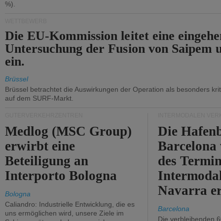
%).
WETTBEWERB
Die EU-Kommission leitet eine eingeh
Untersuchung der Fusion von Saipem 
ein.
Brüssel
Brüssel betrachtet die Auswirkungen der Operation als besonders kri
auf dem SURF-Markt.
GÜTERVERKEHRZENTREN
INTERMODALEN VER
Medlog (MSC Group)
Die Hafen
erwirbt eine
Barcelona
Beteiligung an
des Termin
Interporto Bologna
Intermodal
Navarra e
Bologna
Caliandro: Industrielle Entwicklung, die es
Barcelona
uns ermöglichen wird, unsere Ziele im
Die verbleibenden 6