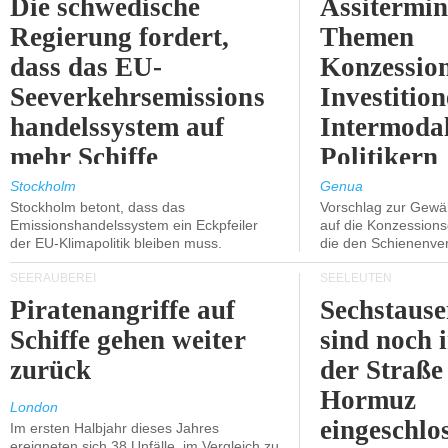
Die schwedische
Assitermin
Regierung fordert,
Themen
dass das EU-
Konzessio
Seeverkehrsemissions
Investitio
handelssystem auf
Intermodal
mehr Schiffe
Politikern
ausgeweitet wird.
näherbring
Stockholm
Genua
Stockholm betont, dass das
Vorschlag zur Gewä
Emissionshandelssystem ein Eckpfeiler
auf die Konzessions
der EU-Klimapolitik bleiben muss.
die den Schienenve
SEERÄUBEREI
SEELEUTEN
Piratenangriffe auf
Sechstause
Schiffe gehen weiter
sind noch 
zurück
der Straße
Hormuz
London
eingeschlo
Im ersten Halbjahr dieses Jahres
ereigneten sich 38 Unfälle, im Vergleich zu