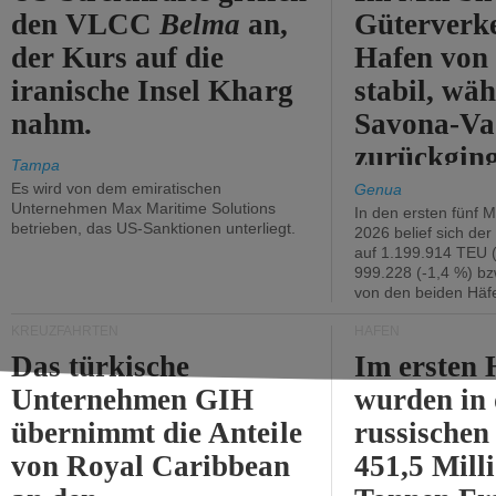
den VLCC
Belma
an,
Güterverk
der Kurs auf die
Hafen von
iranische Insel Kharg
stabil, wäh
nahm.
Savona-Va
zurückging
Tampa
Es wird von dem emiratischen
Genua
Unternehmen Max Maritime Solutions
In den ersten fünf 
betrieben, das US-Sanktionen unterliegt.
2026 belief sich de
auf 1.199.914 TEU 
999.228 (-1,4 %) bz
von den beiden Häfe
KREUZFAHRTEN
HÄFEN
Das türkische
Im ersten 
Unternehmen GIH
wurden in
übernimmt die Anteile
russischen
von Royal Caribbean
451,5 Mill