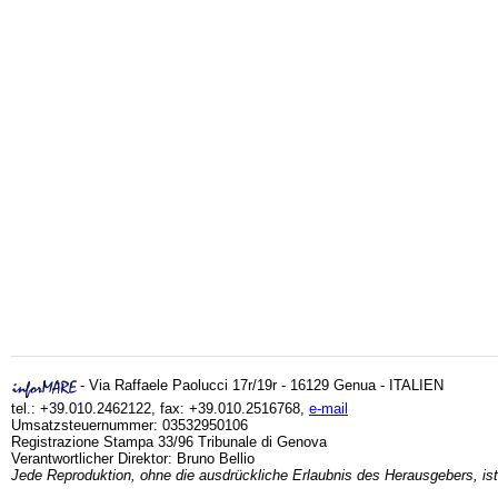
- Via Raffaele Paolucci 17r/19r - 16129 Genua - ITALIEN
tel.: +39.010.2462122, fax: +39.010.2516768,
e-mail
Umsatzsteuernummer: 03532950106
Registrazione Stampa 33/96 Tribunale di Genova
Verantwortlicher Direktor: Bruno Bellio
Jede Reproduktion, ohne die ausdrückliche Erlaubnis des Herausgebers, ist