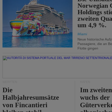
Norwegian C
Holdings sti
zweiten Qua
um 4,9 %.
Miami
Neue historische Auf
Passagiere, die an Bo
Flotte gingen
WERFTEN
HÄFEN
Die
Im zweiten
Halbjahresumsätze
wuchs der
von Fincantieri
Güterverke