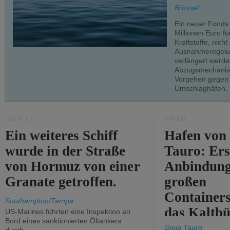
teilweise.
Brüssel
Ein neuer Fonds
Millionen Euro f
Kraftstoffe, nich
Ausnahmeregelun
verlängert werde
Abzugsmechanism
Vorgehen gegen
Umschlaghäfen.
UNFÄLLE
HÄFEN
Ein weiteres Schiff
Hafen von
wurde in der Straße
Tauro: Ers
von Hormuz von einer
Anbindung
Granate getroffen.
großen
Containers
Southampton/Tampa
das Kaltbü
US-Marines führten eine Inspektion an
Bord eines sanktionierten Öltankers
Gioia Tauro