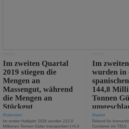
HÄFEN
HÄFEN
Im zweiten Quartal
Im zweiten
2019 stiegen die
wurden in
Mengen an
spanische
Massengut, während
144,8 Mill
die Mengen an
Tonnen Gü
Stückgut
umgeschla
zurückgingen.
%).
Rotterdam
Madrid
Im ersten Halbjahr 2026 wurden 212,0
Rekord für konventi
Millionen Tonnen Güter transportiert (+0,4
Container (in TEU)