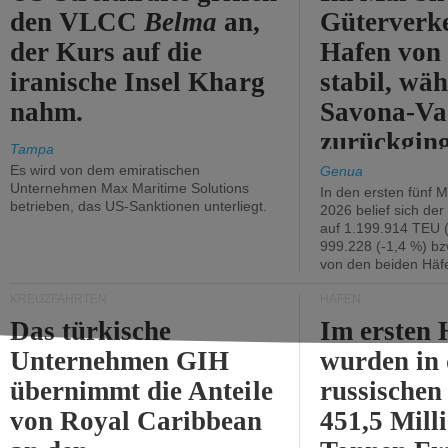
den VLCC
Belma
an,
Güterverk
der Kurs auf die
Hafen von
iranische Insel Kharg
stabil, wäh
nahm.
Savona-Va
zurückging
Tampa
Es wird von dem emiratischen
Genua
Unternehmen Max Maritime Solutions
In den ersten fünf 
betrieben, das US-Sanktionen unterliegt.
2026 belief sich de
auf 1.199.914 TEU 
999.228 (-1,4 %) bz
von den beiden Häfe
KREUZFAHRTEN
HÄFEN
Das türkische
Im ersten 
Unternehmen GIH
wurden in
übernimmt die Anteile
russischen
von Royal Caribbean
451,5 Mill