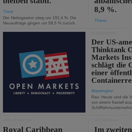
bleiben stabil.
albanisch
8,9 %.
Triest
Der Nettogewinn stieg um 191,4 %. Die
Tirana
Neuaufträge gingen um 58,5 % zurück.
SEEVERKEHR
Der US-ame
Thinktank 
Markets Ins
schlägt die
einer öffent
Containerre
Washington
Rao: Heute sind die V
von einem Kartell au
Schifffahrtsunterneh
KREUZFAHRTEN
SEEVERKEHR
Royal Caribbean
Im zweiten