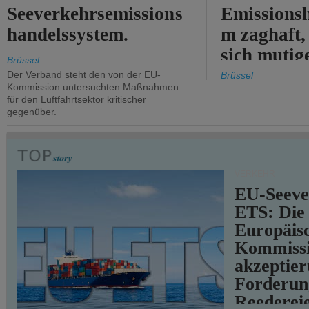
Seeverkehrsemissions
Emissionsh
handelssystem.
m zaghaft, 
sich mutig
Brüssel
Maßnahmen
Der Verband steht den von der EU-
Brüssel
Kommission untersuchten Maßnahmen
für den Luftfahrtsektor kritischer
gegenüber.
VERKEHR
EU-Seeve
ETS: Die
Europäis
Kommiss
akzeptier
Forderun
Reederei