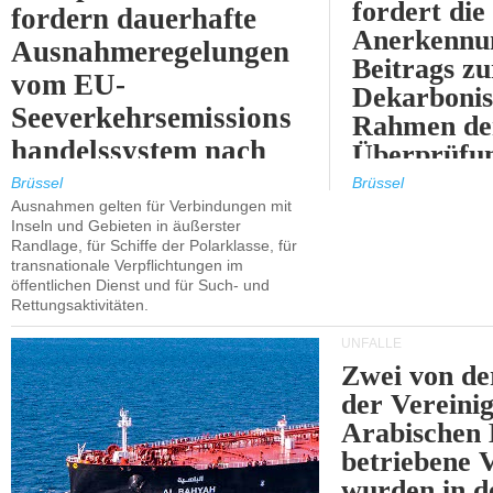
fordert die
fordern dauerhafte
Anerkennun
Ausnahmeregelungen
Beitrags zu
vom EU-
Dekarbonis
Seeverkehrsemissions
Rahmen de
handelssystem nach
Überprüfun
2030.
ETS.
Brüssel
Brüssel
Ausnahmen gelten für Verbindungen mit
Inseln und Gebieten in äußerster
Randlage, für Schiffe der Polarklasse, für
transnationale Verpflichtungen im
öffentlichen Dienst und für Such- und
Rettungsaktivitäten.
UNFÄLLE
Zwei von 
der Vereini
Arabischen
betriebene
wurden in d