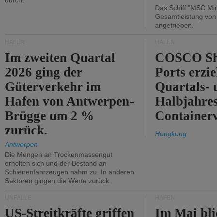
durch.
Das Schiff "MSC Mir
Gesamtleistung vo
angetrieben.
HÄFEN
HÄFEN
Im zweiten Quartal
COSCO Sh
2026 ging der
Ports erzie
Güterverkehr im
Quartals- 
Hafen von Antwerpen-
Halbjahre
Brügge um 2 %
Container
zurück.
Hongkong
Antwerpen
Die Mengen an Trockenmassengut
erholten sich und der Bestand an
Schienenfahrzeugen nahm zu. In anderen
Sektoren gingen die Werte zurück.
UNFÄLLE
HÄFEN
US-Streitkräfte griffen
Im Mai bli