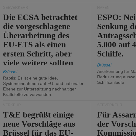
Kritik.
SEEVERKEHR
HÄFEN
Die ECSA betrachtet
ESPO: Nei
die vorgeschlagene
Senkung d
Überarbeitung des
Antragssc
EU-ETS als einen
5.000 auf
ersten Schritt, aber
Schiffe.
viele weitere sollten
Brüssel
folgen.
Anerkennung für M
Brüssel
Reduzierung auswe
Raptis: Es ist eine gute Idee,
Schiffsanläufe
Systemeinnahmen auf EU- und nationaler
Ebene zur Unterstützung nachhaltiger
Kraftstoffe zu verwenden.
VERKEHR
SEEVERKEHR
T&E begrüßt einige
Für Assarm
neue Vorschläge aus
der Vorsch
Brüssel für das EU-
Kommissi