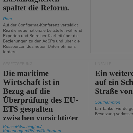
spaltet die Reform.
Rom
Auf der Confitarma-Konferenz verteidigt
Rixi die neue nationale Leitstelle, während
Experten und Betreiber Klarheit über die
Beziehungen zu den AdSPs und über die
Ressourcen des neuen Unternehmens
fordern.
GESETZGEBUNG
UNFÄLLE
Die maritime
Ein weiter
Wirtschaft ist in
auf ein Sch
Bezug auf die
Straße vo
Überprüfung des EU-
Southampton
ETS gespalten
Ein Tanker wurde ge
Besatzung verlasse
zwischen vorsichtiger
Unterstützung und
Brüssel/Washington/
Kopenhagen/Piräus/Rotterdam