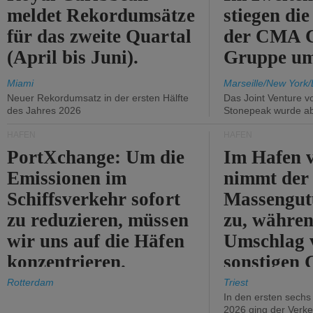
meldet Rekordumsätze
stiegen di
für das zweite Quartal
der CMA
(April bis Juni).
Gruppe um
Miami
Marseille/New York/
Neuer Rekordumsatz in der ersten Hälfte
Das Joint Venture v
des Jahres 2026
Stonepeak wurde a
HÄFEN
HÄFEN
PortXchange: Um die
Im Hafen v
Emissionen im
nimmt der
Schiffsverkehr sofort
Massengut
zu reduzieren, müssen
zu, währen
wir uns auf die Häfen
Umschlag 
konzentrieren.
sonstigen 
abnimmt.
Rotterdam
Triest
In den ersten sech
2026 ging der Verk