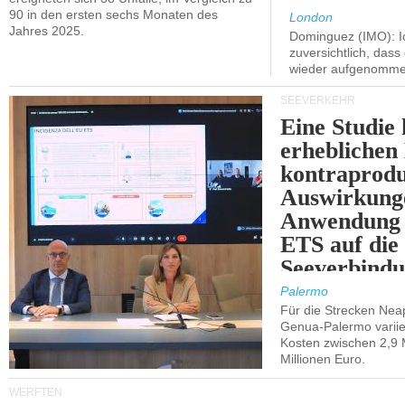
90 in den ersten sechs Monaten des
London
Jahres 2025.
Dominguez (IMO): Ic
zuversichtlich, das
wieder aufgenomme
SEEVERKEHR
Eine Studie 
erheblichen
kontraprodu
Auswirkung
Anwendung 
ETS auf die
Seeverbindu
Westsizilien
Palermo
Für die Strecken Nea
Genua-Palermo variier
Kosten zwischen 2,9 
Millionen Euro.
WERFTEN