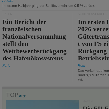
Ankara
Im ersten Halbjahr ging der Schiffsverkehr um 0,5 % zurück.
HÄFEN
SCHIENENVERKEHR
Ein Bericht der
Im ersten 
französischen
2026 verze
Nationalversammlung
Gütertran
stellt den
t von FS e
Wettbewerbsrückgang
Rückgang 
des Hafenökosystems
Betriebse
des Staates fest.
um 2,7 %.
Paris
Rom
Das Verkehrsaufkom
rund 8,8 Milliarden 
%).
HÄFEN
Die EU-E