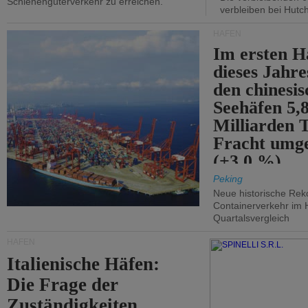
Schienengüterverkehr zu erreichen.
verbleiben bei Hutch
HÄFEN
Im ersten H
dieses Jahr
den chinesi
Seehäfen 5,
Milliarden 
Fracht umg
(+3,0 %).
Peking
Neue historische Rek
Containerverkehr im 
Quartalsvergleich
HÄFEN
Italienische Häfen:
Die Frage der
Zuständigkeiten