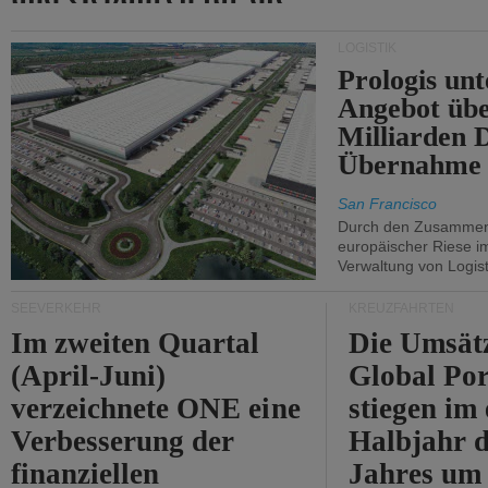
Durchfahrt der Straße
LOGISTIK
von Hormuz.
Prologis unt
Angebot übe
Milliarden 
Übernahme 
San Francisco
Durch den Zusammens
europäischer Riese i
Verwaltung von Logist
SEEVERKEHR
KREUZFAHRTEN
Im zweiten Quartal
Die Umsät
(April-Juni)
Global Por
verzeichnete ONE eine
stiegen im 
Verbesserung der
Halbjahr d
finanziellen
Jahres um