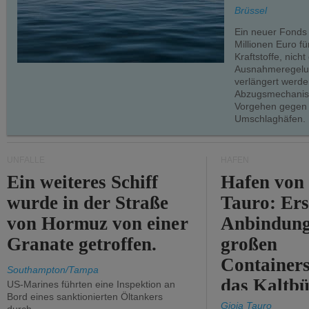
teilweise.
Brüssel
Ein neuer Fonds
Millionen Euro f
Kraftstoffe, nich
Ausnahmeregelun
verlängert werde
Abzugsmechanism
Vorgehen gegen
Umschlaghäfen.
UNFÄLLE
HÄFEN
Ein weiteres Schiff
Hafen von
wurde in der Straße
Tauro: Ers
von Hormuz von einer
Anbindung
Granate getroffen.
großen
Containers
Southampton/Tampa
das Kaltbü
US-Marines führten eine Inspektion an
Bord eines sanktionierten Öltankers
Gioia Tauro