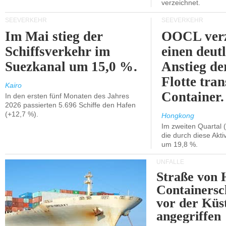
verzeichnet.
SEEVERKEHR
SEEVERKEHR
Im Mai stieg der
OOCL verz
Schiffsverkehr im
einen deut
Suezkanal um 15,0 %.
Anstieg de
Flotte tran
Kairo
Container.
In den ersten fünf Monaten des Jahres
2026 passierten 5.696 Schiffe den Hafen
(+12,7 %).
Hongkong
Im zweiten Quartal (
die durch diese Akti
um 19,8 %.
UNFÄLLE
Straße von 
Containersc
vor der Kü
angegriffen