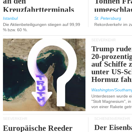
an den
Tonnen Fr
Kreuzfahrtterminals
umgeschla
in Kusadasi und
%).
Istanbul
St. Petersburg
Die Aktienbeteiligungen stiegen auf 99,99
Rekordverkehr im z
Lissabon.
% bzw. 60 %.
SEEVERKEHR
Trump ruder
20-prozenti
auf Schiffe 
unter US-Sc
Hormuz fah
Washington/Southam
Unterdessen wurde ein
"Stolt Magnesium", i
von einer Rakete getr
SEEVERKEHR
SCHIENENVERKEHR
Der Eisenb
Europäische Reeder