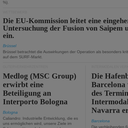
%).
WETTBEWERB
Die EU-Kommission leitet eine eingeh
Untersuchung der Fusion von Saipem 
ein.
Brüssel
Brüssel betrachtet die Auswirkungen der Operation als besonders kri
auf dem SURF-Markt.
GÜTERVERKEHRZENTREN
INTERMODALEN VER
Medlog (MSC Group)
Die Hafen
erwirbt eine
Barcelona
Beteiligung an
des Termin
Interporto Bologna
Intermodal
Navarra e
Bologna
Caliandro: Industrielle Entwicklung, die es
Barcelona
uns ermöglichen wird, unsere Ziele im
Die verbleibenden 6