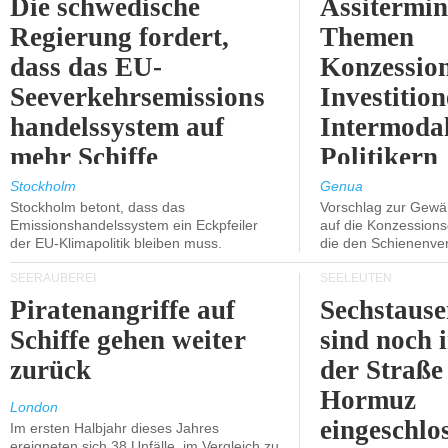
Die schwedische
Assitermin
Regierung fordert,
Themen
dass das EU-
Konzessio
Seeverkehrsemissions
Investitio
handelssystem auf
Intermodal
mehr Schiffe
Politikern
ausgeweitet wird.
näherbring
Stockholm
Genua
Stockholm betont, dass das
Vorschlag zur Gewä
Emissionshandelssystem ein Eckpfeiler
auf die Konzessions
der EU-Klimapolitik bleiben muss.
die den Schienenve
SEERÄUBEREI
SEELEUTEN
Piratenangriffe auf
Sechstause
Schiffe gehen weiter
sind noch 
zurück
der Straße
Hormuz
London
eingeschlo
Im ersten Halbjahr dieses Jahres
ereigneten sich 38 Unfälle, im Vergleich zu