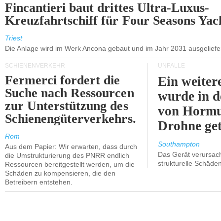
Fincantieri baut drittes Ultra-Luxus-
Kreuzfahrtschiff für Four Seasons Yac
Triest
Die Anlage wird im Werk Ancona gebaut und im Jahr 2031 ausgeliefer
SCHIENENVERKEHR
UNFÄLLE
Fermerci fordert die
Ein weiter
Suche nach Ressourcen
wurde in d
zur Unterstützung des
von Hormu
Schienengüterverkehrs.
Drohne get
Rom
Southampton
Aus dem Papier: Wir erwarten, dass durch
Das Gerät verursach
die Umstrukturierung des PNRR endlich
strukturelle Schäden
Ressourcen bereitgestellt werden, um die
Schäden zu kompensieren, die den
Betreibern entstehen.