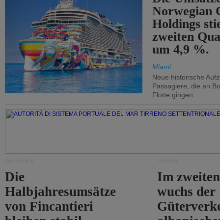
Norwegian C
Holdings sti
zweiten Qua
um 4,9 %.
Miami
Neue historische Auf
Passagiere, die an Bo
Flotte gingen
WERFTEN
HÄFEN
Die
Im zweiten
Halbjahresumsätze
wuchs der
von Fincantieri
Güterverke