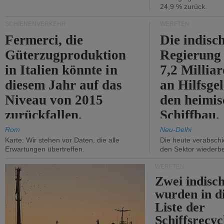
24,9 % zurück.
SCHIENENVERKEHR
WERFTEN
Fermerci, die
Die indisc
Güterzugproduktion
Regierung
in Italien könnte in
7,2 Millia
diesem Jahr auf das
an Hilfsge
Niveau von 2015
den heimi
zurückfallen.
Schiffbau.
Rom
Neu-Delhi
Karte: Wir stehen vor Daten, die alle
Die heute verabschie
Erwartungen übertreffen.
den Sektor wiederb
WERFTEN
Zwei indisc
wurden in d
Liste der
Schiffsrecyc