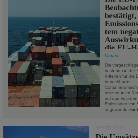
Beobachtu
bestätigt,
Emissions
tem negat
Auswirku
die EU-Hä
Madrid
Die vorgeschlag
bestehen in der 
Kriterien für di
benachbarter
Containerumschl
prozentualen Red
auf das Volumen
Emissionen von S
angewendet wird
KREUZFAHRTEN
Die Umsätze