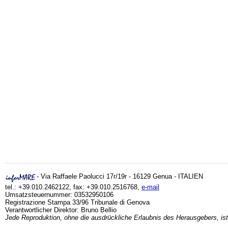
- Via Raffaele Paolucci 17r/19r - 16129 Genua - ITALIEN
tel.: +39.010.2462122, fax: +39.010.2516768,
e-mail
Umsatzsteuernummer: 03532950106
Registrazione Stampa 33/96 Tribunale di Genova
Verantwortlicher Direktor: Bruno Bellio
Jede Reproduktion, ohne die ausdrückliche Erlaubnis des Herausgebers, ist