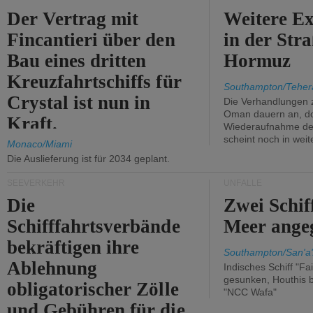
Der Vertrag mit
Weitere Ex
Fincantieri über den
in der Str
Bau eines dritten
Hormuz
Kreuzfahrtschiffs für
Southampton/Teher
Crystal ist nun in
Die Verhandlungen 
Oman dauern an, d
Kraft.
Wiederaufnahme des 
scheint noch in weit
Monaco/Miami
Die Auslieferung ist für 2034 geplant.
SEEVERKEHR
UNFÄLLE
Die
Zwei Schif
Schifffahrtsverbände
Meer angeg
bekräftigen ihre
Southampton/San'a'
Ablehnung
Indisches Schiff "Fa
gesunken, Houthis b
obligatorischer Zölle
"NCC Wafa"
und Gebühren für die