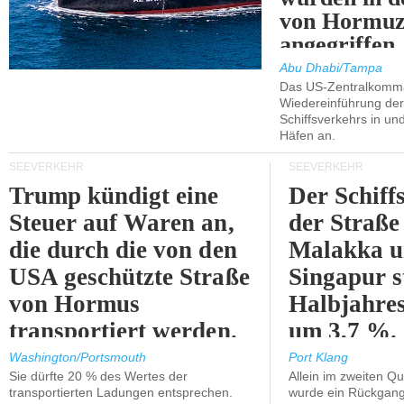
von Hormu
angegriffen.
Abu Dhabi/Tampa
Das US-Zentralkomma
Wiedereinführung der
Schiffsverkehrs in un
Häfen an.
SEEVERKEHR
SEEVERKEHR
Trump kündigt eine
Der Schiff
Steuer auf Waren an,
der Straße
die durch die von den
Malakka 
USA geschützte Straße
Singapur s
von Hormus
Halbjahres
transportiert werden.
um 3,7 %.
Washington/Portsmouth
Port Klang
Sie dürfte 20 % des Wertes der
Allein im zweiten Qu
transportierten Ladungen entsprechen.
wurde ein Rückgang