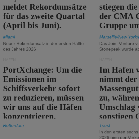
meldet Rekordumsätze
stiegen di
für das zweite Quartal
der CMA
(April bis Juni).
Gruppe um
Miami
Marseille/New York/
Neuer Rekordumsatz in der ersten Hälfte
Das Joint Venture v
des Jahres 2026
Stonepeak wurde a
HÄFEN
HÄFEN
PortXchange: Um die
Im Hafen v
Emissionen im
nimmt der
Schiffsverkehr sofort
Massengut
zu reduzieren, müssen
zu, währen
wir uns auf die Häfen
Umschlag 
konzentrieren.
sonstigen 
abnimmt.
Rotterdam
Triest
In den ersten sech
2026 ging der Verk