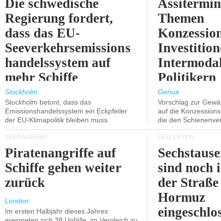
Die schwedische
Assitermin
Regierung fordert,
Themen
dass das EU-
Konzessio
Seeverkehrsemissions
Investitio
handelssystem auf
Intermodal
mehr Schiffe
Politikern
ausgeweitet wird.
näherbring
Stockholm
Genua
Stockholm betont, dass das
Vorschlag zur Gewä
Emissionshandelssystem ein Eckpfeiler
auf die Konzessions
der EU-Klimapolitik bleiben muss.
die den Schienenve
SEERÄUBEREI
SEELEUTEN
Piratenangriffe auf
Sechstause
Schiffe gehen weiter
sind noch 
zurück
der Straße
Hormuz
London
eingeschlo
Im ersten Halbjahr dieses Jahres
ereigneten sich 38 Unfälle, im Vergleich zu