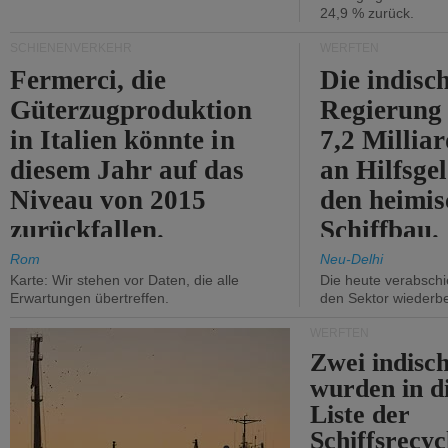
24,9 % zurück.
SCHIENENVERKEHR
WERFTEN
Fermerci, die
Die indisc
Güterzugproduktion
Regierung
in Italien könnte in
7,2 Millia
diesem Jahr auf das
an Hilfsge
Niveau von 2015
den heimi
zurückfallen.
Schiffbau.
Rom
Neu-Delhi
Karte: Wir stehen vor Daten, die alle
Die heute verabschie
Erwartungen übertreffen.
den Sektor wiederb
WERFTEN
Zwei indisc
wurden in d
Liste der
Schiffsrecyc