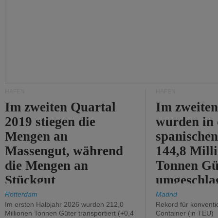
HÄFEN
HÄFEN
Im zweiten Quartal
Im zweiten
2019 stiegen die
wurden in
Mengen an
spanische
Massengut, während
144,8 Mill
die Mengen an
Tonnen Gü
Stückgut
umgeschla
zurückgingen.
%).
Rotterdam
Madrid
Im ersten Halbjahr 2026 wurden 212,0
Rekord für konventi
Millionen Tonnen Güter transportiert (+0,4
Container (in TEU)