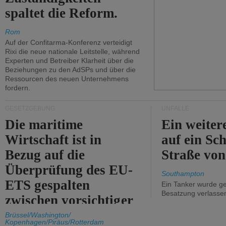
spaltet die Reform.
Rom
Auf der Confitarma-Konferenz verteidigt
Rixi die neue nationale Leitstelle, während
Experten und Betreiber Klarheit über die
Beziehungen zu den AdSPs und über die
Ressourcen des neuen Unternehmens
fordern.
GESETZGEBUNG
UNFÄLLE
Die maritime
Ein weiter
Wirtschaft ist in
auf ein Sch
Bezug auf die
Straße vo
Überprüfung des EU-
Southampton
ETS gespalten
Ein Tanker wurde ge
Besatzung verlasse
zwischen vorsichtiger
Unterstützung und
Brüssel/Washington/
Kopenhagen/Piräus/Rotterdam