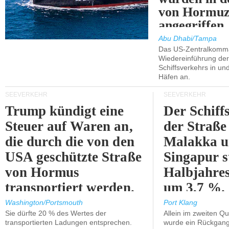
von Hormu
angegriffen.
Abu Dhabi/Tampa
Das US-Zentralkomma
Wiedereinführung der
Schiffsverkehrs in un
Häfen an.
SEEVERKEHR
SEEVERKEHR
Trump kündigt eine
Der Schiff
Steuer auf Waren an,
der Straße
die durch die von den
Malakka 
USA geschützte Straße
Singapur s
von Hormus
Halbjahres
transportiert werden.
um 3,7 %.
Washington/Portsmouth
Port Klang
Sie dürfte 20 % des Wertes der
Allein im zweiten Qu
transportierten Ladungen entsprechen.
wurde ein Rückgang