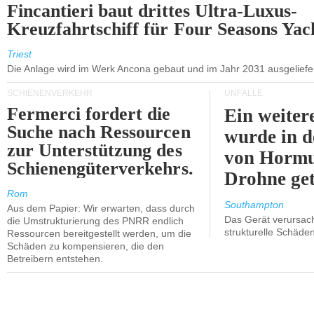
Fincantieri baut drittes Ultra-Luxus-
Kreuzfahrtschiff für Four Seasons Yac
Triest
Die Anlage wird im Werk Ancona gebaut und im Jahr 2031 ausgeliefer
SCHIENENVERKEHR
UNFÄLLE
Fermerci fordert die
Ein weiter
Suche nach Ressourcen
wurde in d
zur Unterstützung des
von Hormu
Schienengüterverkehrs.
Drohne get
Rom
Southampton
Aus dem Papier: Wir erwarten, dass durch
Das Gerät verursach
die Umstrukturierung des PNRR endlich
strukturelle Schäden
Ressourcen bereitgestellt werden, um die
Schäden zu kompensieren, die den
Betreibern entstehen.