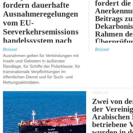
fordert die
fordern dauerhafte
Anerkennun
Ausnahmeregelungen
Beitrags zu
vom EU-
Dekarbonis
Seeverkehrsemissions
Rahmen de
handelssystem nach
Überprüfun
2030.
ETS.
Brüssel
Brüssel
Ausnahmen gelten für Verbindungen mit
Inseln und Gebieten in äußerster
Randlage, für Schiffe der Polarklasse, für
transnationale Verpflichtungen im
öffentlichen Dienst und für Such- und
Rettungsaktivitäten.
UNFÄLLE
Zwei von 
der Vereini
Arabischen
betriebene
wurden in d