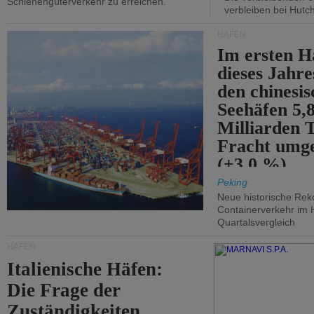
Schienengüterverkehr zu erreichen.
verbleiben bei Hutch
HÄFEN
Im ersten H
dieses Jahr
den chinesi
Seehäfen 5,
Milliarden 
Fracht umg
(+3,0 %).
Peking
Neue historische Rek
Containerverkehr im 
Quartalsvergleich
HÄFEN
Italienische Häfen:
Die Frage der
Zuständigkeiten