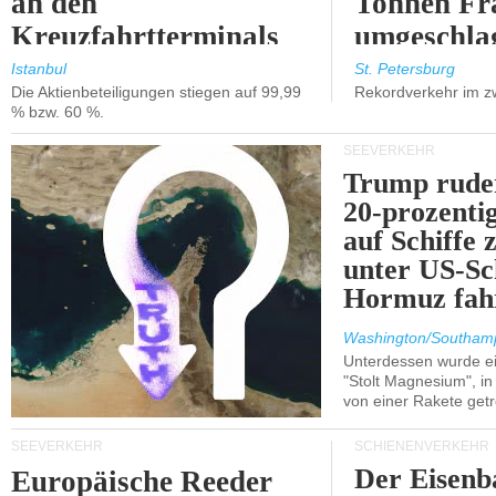
an den
Tonnen Fr
Kreuzfahrtterminals
umgeschla
in Kusadasi und
%).
Istanbul
St. Petersburg
Die Aktienbeteiligungen stiegen auf 99,99
Rekordverkehr im z
Lissabon.
% bzw. 60 %.
SEEVERKEHR
Trump ruder
20-prozenti
auf Schiffe 
unter US-Sc
Hormuz fah
Washington/Southam
Unterdessen wurde ein
"Stolt Magnesium", i
von einer Rakete getr
SEEVERKEHR
SCHIENENVERKEHR
Der Eisenb
Europäische Reeder