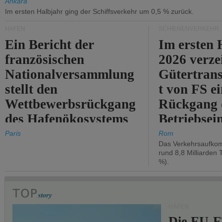
Ankara
Im ersten Halbjahr ging der Schiffsverkehr um 0,5 % zurück.
HÄFEN
SCHIENENVERKEHR
Ein Bericht der
Im ersten 
französischen
2026 verze
Nationalversammlung
Gütertran
stellt den
t von FS e
Wettbewerbsrückgang
Rückgang 
des Hafenökosystems
Betriebse
des Staates fest.
um 2,7 %.
Paris
Rom
Das Verkehrsaufkom
rund 8,8 Milliarden 
%).
HÄFEN
Die EU-E