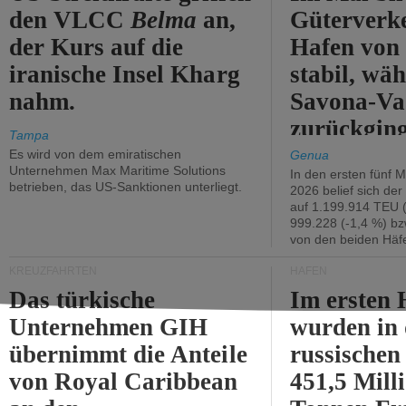
den VLCC
Belma
an,
Güterverk
der Kurs auf die
Hafen von
iranische Insel Kharg
stabil, wäh
nahm.
Savona-Va
zurückging
Tampa
Es wird von dem emiratischen
Genua
Unternehmen Max Maritime Solutions
In den ersten fünf 
betrieben, das US-Sanktionen unterliegt.
2026 belief sich de
auf 1.199.914 TEU 
999.228 (-1,4 %) bz
von den beiden Häfe
KREUZFAHRTEN
HÄFEN
Das türkische
Im ersten 
Unternehmen GIH
wurden in
übernimmt die Anteile
russischen
von Royal Caribbean
451,5 Mill