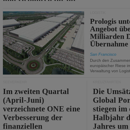
Durchfahrt der Straße
LOGISTIK
von Hormuz.
Prologis unt
Angebot übe
Milliarden 
Übernahme 
San Francisco
Durch den Zusammens
europäischer Riese i
Verwaltung von Logist
SEEVERKEHR
KREUZFAHRTEN
Im zweiten Quartal
Die Umsät
(April-Juni)
Global Por
verzeichnete ONE eine
stiegen im 
Verbesserung der
Halbjahr d
finanziellen
Jahres um