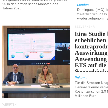
90 in den ersten sechs Monaten des
London
Jahres 2025.
Dominguez (IMO): Ic
zuversichtlich, das
wieder aufgenomme
SEEVERKEHR
Eine Studie 
erheblichen
kontraprodu
Auswirkung
Anwendung 
ETS auf die
Seeverbindu
Westsizilien
Palermo
Für die Strecken Nea
Genua-Palermo variier
Kosten zwischen 2,9 
Millionen Euro.
WERFTEN