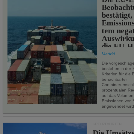
Beobachtu
bestätigt,
Emissions
tem negat
Auswirku
die EU-Hä
Madrid
Die vorgeschlag
bestehen in der 
Kriterien für di
benachbarter
Containerumschl
prozentualen Red
auf das Volumen
Emissionen von S
angewendet wird
KREUZFAHRTEN
Die Umsätze