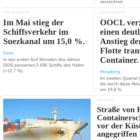
verzeichnet.
SEEVERKEHR
SEEVERKEHR
Im Mai stieg der
OOCL verz
Schiffsverkehr im
einen deut
Suezkanal um 15,0 %.
Anstieg de
Flotte tran
Kairo
Container.
In den ersten fünf Monaten des Jahres
2026 passierten 5.696 Schiffe den Hafen
(+12,7 %).
Hongkong
Im zweiten Quartal (
die durch diese Akti
um 19,8 %.
UNFÄLLE
Straße von 
Containersc
vor der Kü
angegriffen