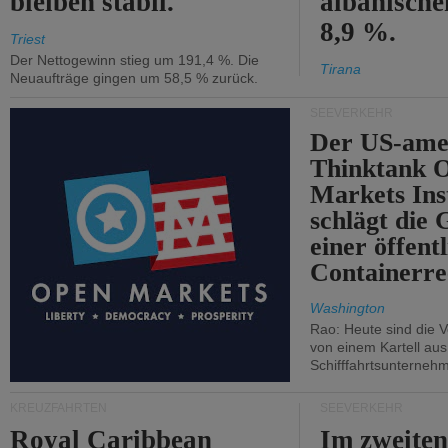
bleiben stabil.
albanisch
8,9 %.
Triest
Der Nettogewinn stieg um 191,4 %. Die
Tirana
Neuaufträge gingen um 58,5 % zurück.
SEEVERKEHR
Der US-ame
Thinktank 
Markets Ins
schlägt die
einer öffent
Containerre
Washington
Rao: Heute sind die V
von einem Kartell au
Schifffahrtsunterneh
KREUZFAHRTEN
SEEVERKEHR
Royal Caribbean
Im zweiten