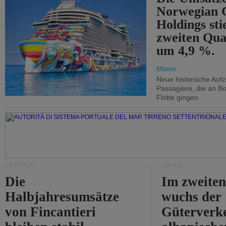
Norwegian C
Holdings sti
zweiten Qua
um 4,9 %.
Miami
Neue historische Auf
Passagiere, die an Bo
Flotte gingen
WERFTEN
HÄFEN
Die
Im zweiten
Halbjahresumsätze
wuchs der
von Fincantieri
Güterverke