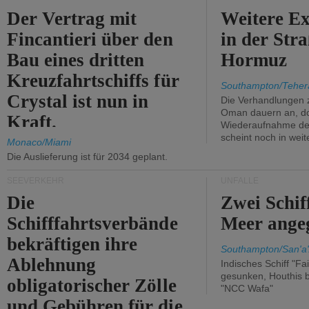
Der Vertrag mit
Weitere Ex
Fincantieri über den
in der Str
Bau eines dritten
Hormuz
Kreuzfahrtschiffs für
Southampton/Teher
Crystal ist nun in
Die Verhandlungen 
Oman dauern an, d
Kraft.
Wiederaufnahme des 
scheint noch in weit
Monaco/Miami
Die Auslieferung ist für 2034 geplant.
SEEVERKEHR
UNFÄLLE
Die
Zwei Schif
Schifffahrtsverbände
Meer angeg
bekräftigen ihre
Southampton/San'a'
Ablehnung
Indisches Schiff "Fa
gesunken, Houthis b
obligatorischer Zölle
"NCC Wafa"
und Gebühren für die