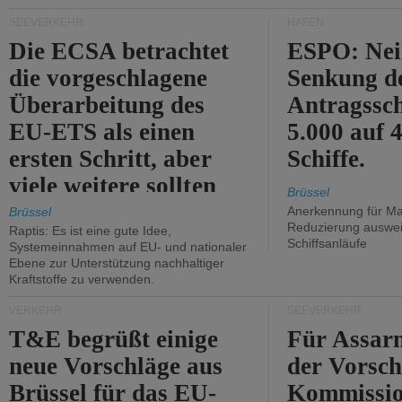
Kritik.
SEEVERKEHR
HÄFEN
Die ECSA betrachtet
ESPO: Nei
die vorgeschlagene
Senkung d
Überarbeitung des
Antragssc
EU-ETS als einen
5.000 auf
ersten Schritt, aber
Schiffe.
viele weitere sollten
Brüssel
folgen.
Anerkennung für M
Brüssel
Reduzierung auswe
Raptis: Es ist eine gute Idee,
Schiffsanläufe
Systemeinnahmen auf EU- und nationaler
Ebene zur Unterstützung nachhaltiger
Kraftstoffe zu verwenden.
VERKEHR
SEEVERKEHR
T&E begrüßt einige
Für Assarm
neue Vorschläge aus
der Vorsch
Brüssel für das EU-
Kommissi