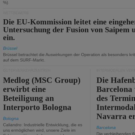
%).
WETTBEWERB
Die EU-Kommission leitet eine eingeh
Untersuchung der Fusion von Saipem 
ein.
Brüssel
Brüssel betrachtet die Auswirkungen der Operation als besonders kri
auf dem SURF-Markt.
GÜTERVERKEHRZENTREN
INTERMODALEN VER
Medlog (MSC Group)
Die Hafen
erwirbt eine
Barcelona
Beteiligung an
des Termin
Interporto Bologna
Intermodal
Navarra e
Bologna
Caliandro: Industrielle Entwicklung, die es
Barcelona
uns ermöglichen wird, unsere Ziele im
Die verbleibenden 6