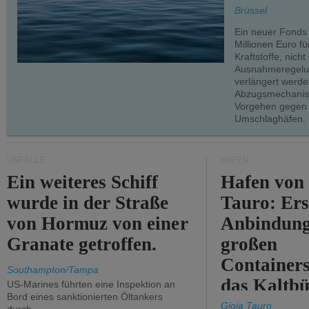
teilweise.
Brüssel
Ein neuer Fonds
Millionen Euro f
Kraftstoffe, nich
Ausnahmeregelun
verlängert werde
Abzugsmechanism
Vorgehen gegen
Umschlaghäfen.
UNFÄLLE
HÄFEN
Ein weiteres Schiff
Hafen von
wurde in der Straße
Tauro: Ers
von Hormuz von einer
Anbindung
Granate getroffen.
großen
Containers
Southampton/Tampa
das Kaltbü
US-Marines führten eine Inspektion an
Bord eines sanktionierten Öltankers
Gioia Tauro