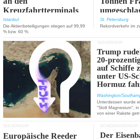
an den
Tonnen Fr
Kreuzfahrtterminals
umgeschla
in Kusadasi und
%).
Istanbul
St. Petersburg
Die Aktienbeteiligungen stiegen auf 99,99
Rekordverkehr im z
Lissabon.
% bzw. 60 %.
SEEVERKEHR
Trump ruder
20-prozenti
auf Schiffe 
unter US-Sc
Hormuz fah
Washington/Southam
Unterdessen wurde ein
"Stolt Magnesium", i
von einer Rakete getr
SEEVERKEHR
SCHIENENVERKEHR
Der Eisenb
Europäische Reeder