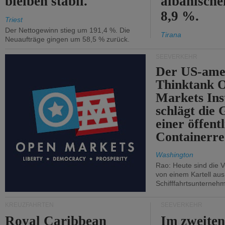
bleiben stabil.
albanisch
8,9 %.
Triest
Der Nettogewinn stieg um 191,4 %. Die
Tirana
Neuaufträge gingen um 58,5 % zurück.
SEEVERKEHR
Der US-ame
Thinktank 
Markets Ins
schlägt die
einer öffent
Containerre
Washington
Rao: Heute sind die V
von einem Kartell au
Schifffahrtsunterneh
KREUZFAHRTEN
SEEVERKEHR
Royal Caribbean
Im zweiten