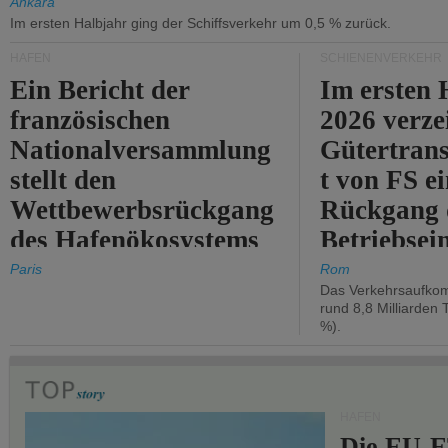
Ankara
Im ersten Halbjahr ging der Schiffsverkehr um 0,5 % zurück.
HÄFEN
SCHIENENVERKEHR
Ein Bericht der
Im ersten 
französischen
2026 verze
Nationalversammlung
Gütertran
stellt den
t von FS e
Wettbewerbsrückgang
Rückgang 
des Hafenökosystems
Betriebse
des Staates fest.
um 2,7 %.
Paris
Rom
Das Verkehrsaufkom
rund 8,8 Milliarden 
%).
HÄFEN
Die EU-E