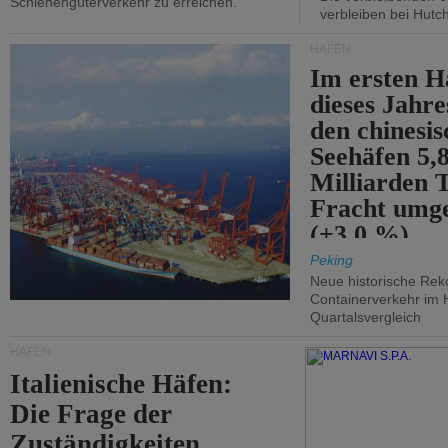
Schienengüterverkehr zu erreichen.
verbleiben bei Hutch
HÄFEN
Im ersten H
dieses Jahr
den chinesi
Seehäfen 5,
Milliarden 
Fracht umg
(+3,0 %).
Peking
Neue historische Rek
Containerverkehr im 
Quartalsvergleich
HÄFEN
Italienische Häfen:
Die Frage der
Zuständigkeiten