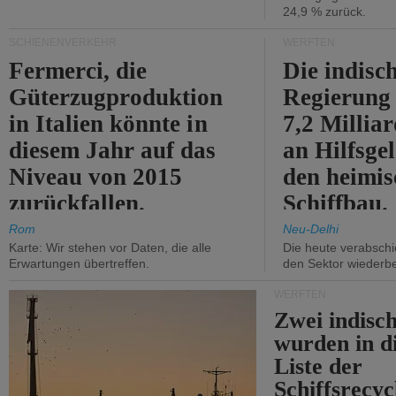
24,9 % zurück.
SCHIENENVERKEHR
WERFTEN
Fermerci, die
Die indisc
Güterzugproduktion
Regierung
in Italien könnte in
7,2 Millia
diesem Jahr auf das
an Hilfsge
Niveau von 2015
den heimi
zurückfallen.
Schiffbau.
Rom
Neu-Delhi
Karte: Wir stehen vor Daten, die alle
Die heute verabschie
Erwartungen übertreffen.
den Sektor wiederb
WERFTEN
Zwei indisc
wurden in d
Liste der
Schiffsrecyc