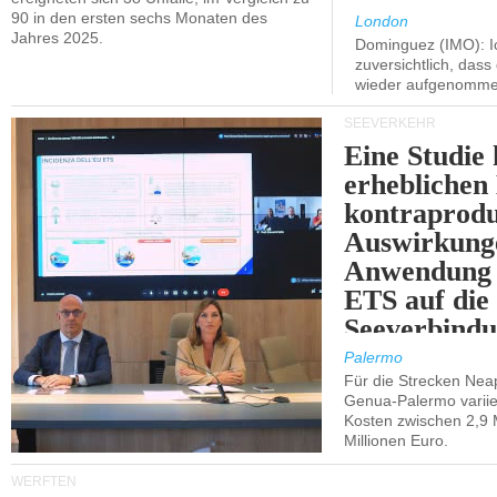
90 in den ersten sechs Monaten des
London
Jahres 2025.
Dominguez (IMO): Ic
zuversichtlich, das
wieder aufgenomme
SEEVERKEHR
Eine Studie 
erheblichen
kontraprodu
Auswirkung
Anwendung 
ETS auf die
Seeverbindu
Westsizilien
Palermo
Für die Strecken Nea
Genua-Palermo variier
Kosten zwischen 2,9 
Millionen Euro.
WERFTEN