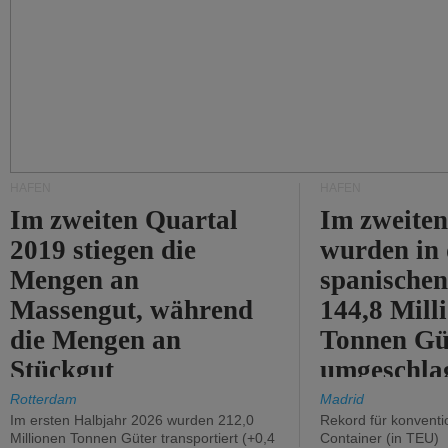
HÄFEN
HÄFEN
Im zweiten Quartal
Im zweiten
2019 stiegen die
wurden in
Mengen an
spanische
Massengut, während
144,8 Mill
die Mengen an
Tonnen Gü
Stückgut
umgeschla
zurückgingen.
%).
Rotterdam
Madrid
Im ersten Halbjahr 2026 wurden 212,0
Rekord für konventi
Millionen Tonnen Güter transportiert (+0,4
Container (in TEU)