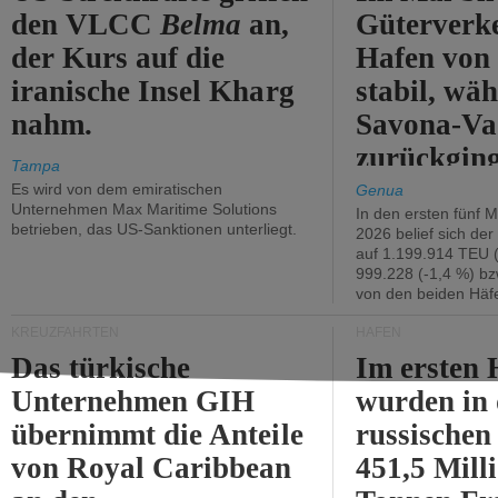
den VLCC
Belma
an,
Güterverk
der Kurs auf die
Hafen von
iranische Insel Kharg
stabil, wäh
nahm.
Savona-Va
zurückging
Tampa
Es wird von dem emiratischen
Genua
Unternehmen Max Maritime Solutions
In den ersten fünf 
betrieben, das US-Sanktionen unterliegt.
2026 belief sich de
auf 1.199.914 TEU 
999.228 (-1,4 %) bz
von den beiden Häfe
KREUZFAHRTEN
HÄFEN
Das türkische
Im ersten 
Unternehmen GIH
wurden in
übernimmt die Anteile
russischen
von Royal Caribbean
451,5 Mill