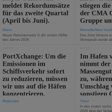
meldet Rekordumsätze
stiegen di
für das zweite Quartal
der CMA
(April bis Juni).
Gruppe um
Miami
Marseille/New York/
Neuer Rekordumsatz in der ersten Hälfte
Das Joint Venture v
des Jahres 2026
Stonepeak wurde a
HÄFEN
HÄFEN
PortXchange: Um die
Im Hafen v
Emissionen im
nimmt der
Schiffsverkehr sofort
Massengut
zu reduzieren, müssen
zu, währen
wir uns auf die Häfen
Umschlag 
konzentrieren.
sonstigen 
abnimmt.
Rotterdam
Triest
In den ersten sech
2026 ging der Verk