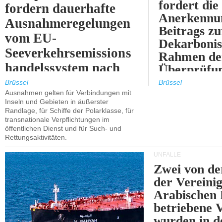
fordert die
fordern dauerhafte
Anerkennun
Ausnahmeregelungen
Beitrags zu
vom EU-
Dekarbonis
Seeverkehrsemissions
Rahmen de
handelssystem nach
Überprüfun
2030.
ETS.
Brüssel
Brüssel
Ausnahmen gelten für Verbindungen mit
Inseln und Gebieten in äußerster
Randlage, für Schiffe der Polarklasse, für
transnationale Verpflichtungen im
öffentlichen Dienst und für Such- und
Rettungsaktivitäten.
UNFÄLLE
Zwei von 
der Vereini
Arabischen
betriebene
wurden in d