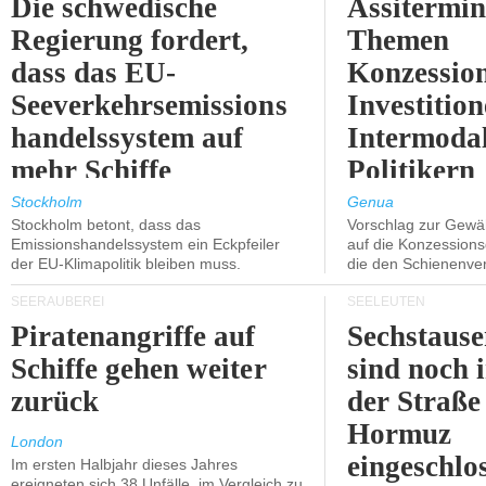
Die schwedische
Assitermin
Regierung fordert,
Themen
dass das EU-
Konzessio
Seeverkehrsemissions
Investitio
handelssystem auf
Intermodal
mehr Schiffe
Politikern
ausgeweitet wird.
näherbring
Stockholm
Genua
Stockholm betont, dass das
Vorschlag zur Gewä
Emissionshandelssystem ein Eckpfeiler
auf die Konzessions
der EU-Klimapolitik bleiben muss.
die den Schienenve
SEERÄUBEREI
SEELEUTEN
Piratenangriffe auf
Sechstause
Schiffe gehen weiter
sind noch 
zurück
der Straße
Hormuz
London
eingeschlo
Im ersten Halbjahr dieses Jahres
ereigneten sich 38 Unfälle, im Vergleich zu