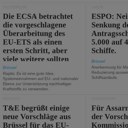
Kritik.
SEEVERKEHR
HÄFEN
Die ECSA betrachtet
ESPO: Nei
die vorgeschlagene
Senkung d
Überarbeitung des
Antragssc
EU-ETS als einen
5.000 auf
ersten Schritt, aber
Schiffe.
viele weitere sollten
Brüssel
folgen.
Anerkennung für M
Brüssel
Reduzierung auswe
Raptis: Es ist eine gute Idee,
Schiffsanläufe
Systemeinnahmen auf EU- und nationaler
Ebene zur Unterstützung nachhaltiger
Kraftstoffe zu verwenden.
VERKEHR
SEEVERKEHR
T&E begrüßt einige
Für Assarm
neue Vorschläge aus
der Vorsch
Brüssel für das EU-
Kommissi