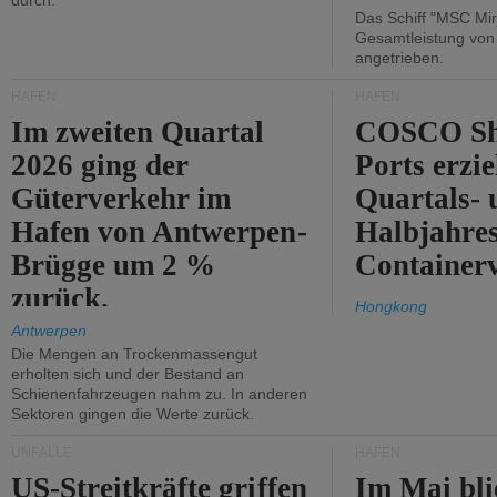
durch.
Das Schiff "MSC Mir
Gesamtleistung vo
angetrieben.
HÄFEN
HÄFEN
Im zweiten Quartal
COSCO Sh
2026 ging der
Ports erzie
Güterverkehr im
Quartals- 
Hafen von Antwerpen-
Halbjahre
Brügge um 2 %
Container
zurück.
Hongkong
Antwerpen
Die Mengen an Trockenmassengut
erholten sich und der Bestand an
Schienenfahrzeugen nahm zu. In anderen
Sektoren gingen die Werte zurück.
UNFÄLLE
HÄFEN
US-Streitkräfte griffen
Im Mai bli