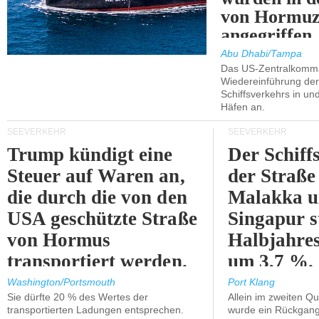
von Hormu
angegriffen.
Abu Dhabi/Tampa
Das US-Zentralkomma
Wiedereinführung der
Schiffsverkehrs in un
Häfen an.
SEEVERKEHR
SEEVERKEHR
Trump kündigt eine
Der Schiff
Steuer auf Waren an,
der Straße
die durch die von den
Malakka 
USA geschützte Straße
Singapur s
von Hormus
Halbjahres
transportiert werden.
um 3,7 %.
Washington/Portsmouth
Port Klang
Sie dürfte 20 % des Wertes der
Allein im zweiten Qu
transportierten Ladungen entsprechen.
wurde ein Rückgang