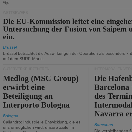
%).
WETTBEWERB
Die EU-Kommission leitet eine eingeh
Untersuchung der Fusion von Saipem 
ein.
Brüssel
Brüssel betrachtet die Auswirkungen der Operation als besonders kri
auf dem SURF-Markt.
GÜTERVERKEHRZENTREN
INTERMODALEN VER
Medlog (MSC Group)
Die Hafen
erwirbt eine
Barcelona
Beteiligung an
des Termin
Interporto Bologna
Intermodal
Navarra e
Bologna
Caliandro: Industrielle Entwicklung, die es
Barcelona
uns ermöglichen wird, unsere Ziele im
Die verbleibenden 6