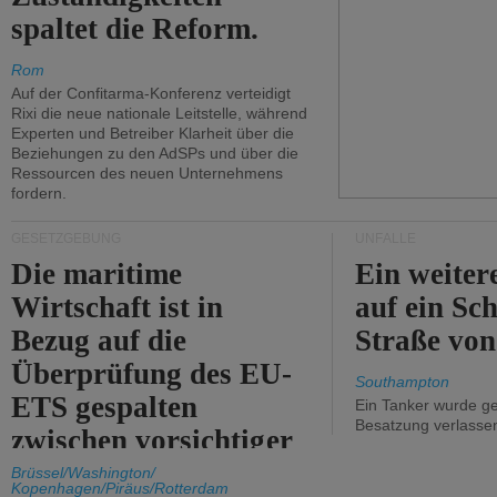
spaltet die Reform.
Rom
Auf der Confitarma-Konferenz verteidigt
Rixi die neue nationale Leitstelle, während
Experten und Betreiber Klarheit über die
Beziehungen zu den AdSPs und über die
Ressourcen des neuen Unternehmens
fordern.
GESETZGEBUNG
UNFÄLLE
Die maritime
Ein weiter
Wirtschaft ist in
auf ein Sch
Bezug auf die
Straße vo
Überprüfung des EU-
Southampton
ETS gespalten
Ein Tanker wurde ge
Besatzung verlasse
zwischen vorsichtiger
Unterstützung und
Brüssel/Washington/
Kopenhagen/Piräus/Rotterdam