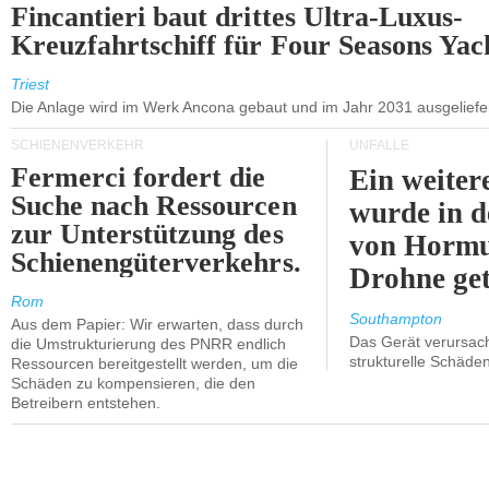
Fincantieri baut drittes Ultra-Luxus-
Kreuzfahrtschiff für Four Seasons Yac
Triest
Die Anlage wird im Werk Ancona gebaut und im Jahr 2031 ausgeliefer
SCHIENENVERKEHR
UNFÄLLE
Fermerci fordert die
Ein weiter
Suche nach Ressourcen
wurde in d
zur Unterstützung des
von Hormu
Schienengüterverkehrs.
Drohne get
Rom
Southampton
Aus dem Papier: Wir erwarten, dass durch
Das Gerät verursach
die Umstrukturierung des PNRR endlich
strukturelle Schäden
Ressourcen bereitgestellt werden, um die
Schäden zu kompensieren, die den
Betreibern entstehen.