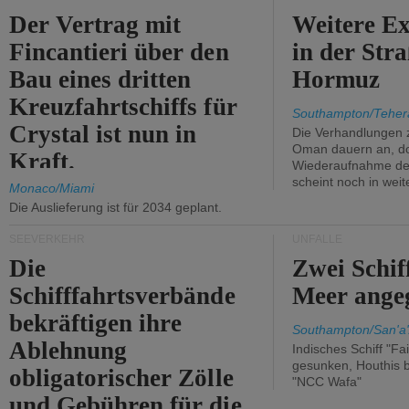
Der Vertrag mit
Weitere Ex
Fincantieri über den
in der Str
Bau eines dritten
Hormuz
Kreuzfahrtschiffs für
Southampton/Teher
Crystal ist nun in
Die Verhandlungen 
Oman dauern an, d
Kraft.
Wiederaufnahme des 
scheint noch in weit
Monaco/Miami
Die Auslieferung ist für 2034 geplant.
SEEVERKEHR
UNFÄLLE
Die
Zwei Schif
Schifffahrtsverbände
Meer angeg
bekräftigen ihre
Southampton/San'a'
Ablehnung
Indisches Schiff "Fa
gesunken, Houthis b
obligatorischer Zölle
"NCC Wafa"
und Gebühren für die