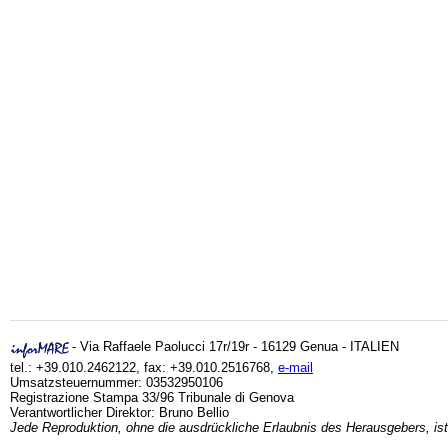
- Via Raffaele Paolucci 17r/19r - 16129 Genua - ITALIEN
tel.: +39.010.2462122, fax: +39.010.2516768,
e-mail
Umsatzsteuernummer: 03532950106
Registrazione Stampa 33/96 Tribunale di Genova
Verantwortlicher Direktor: Bruno Bellio
Jede Reproduktion, ohne die ausdrückliche Erlaubnis des Herausgebers, ist