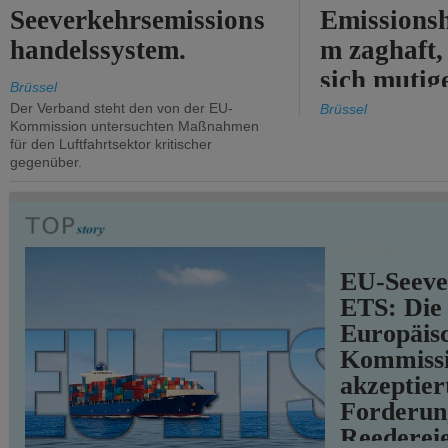
Seeverkehrsemissions
Emissionsh
handelssystem.
m zaghaft, 
sich mutig
Brüssel
Maßnahmen
Der Verband steht den von der EU-
Brüssel
Kommission untersuchten Maßnahmen
für den Luftfahrtsektor kritischer
gegenüber.
VERKEHR
EU-Seeve
ETS: Die
Europäis
Kommiss
akzeptier
Forderun
Reederei