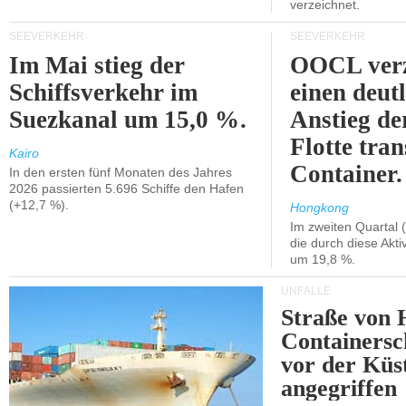
verzeichnet.
SEEVERKEHR
SEEVERKEHR
Im Mai stieg der
OOCL verz
Schiffsverkehr im
einen deut
Suezkanal um 15,0 %.
Anstieg de
Flotte tran
Kairo
Container.
In den ersten fünf Monaten des Jahres
2026 passierten 5.696 Schiffe den Hafen
(+12,7 %).
Hongkong
Im zweiten Quartal (
die durch diese Akti
um 19,8 %.
UNFÄLLE
Straße von 
Containersc
vor der Kü
angegriffen