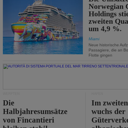
Norwegian C
Holdings sti
zweiten Qua
um 4,9 %.
Miami
Neue historische Auf
Passagiere, die an Bo
Flotte gingen
WERFTEN
HÄFEN
Die
Im zweiten
Halbjahresumsätze
wuchs der
von Fincantieri
Güterverke