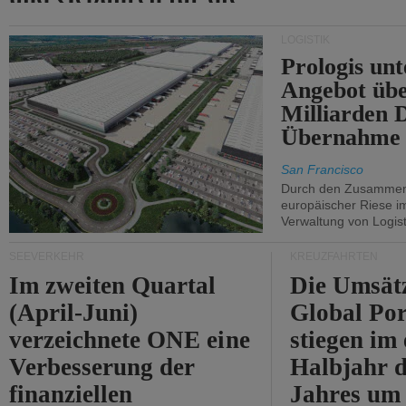
Durchfahrt der Straße
LOGISTIK
von Hormuz.
Prologis unt
Angebot übe
Milliarden 
Übernahme 
San Francisco
Durch den Zusammens
europäischer Riese i
Verwaltung von Logist
SEEVERKEHR
KREUZFAHRTEN
Im zweiten Quartal
Die Umsät
(April-Juni)
Global Por
verzeichnete ONE eine
stiegen im 
Verbesserung der
Halbjahr d
finanziellen
Jahres um