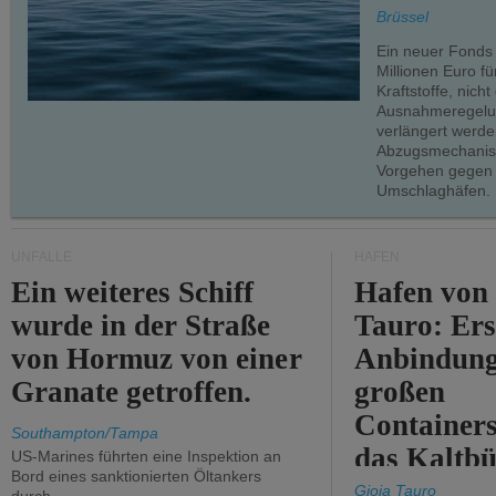
teilweise.
Brüssel
Ein neuer Fonds
Millionen Euro f
Kraftstoffe, nich
Ausnahmeregelun
verlängert werde
Abzugsmechanism
Vorgehen gegen
Umschlaghäfen.
UNFÄLLE
HÄFEN
Ein weiteres Schiff
Hafen von
wurde in der Straße
Tauro: Ers
von Hormuz von einer
Anbindung
Granate getroffen.
großen
Containers
Southampton/Tampa
das Kaltbü
US-Marines führten eine Inspektion an
Bord eines sanktionierten Öltankers
Gioia Tauro