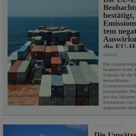
Beobachtu
bestätigt,
Emissions
tem negat
Auswirku
die EU-Hä
Madrid
Die vorgeschlag
bestehen in der 
Kriterien für di
benachbarter
Containerumschl
prozentualen Red
auf das Volumen
Emissionen von S
angewendet wird
KREUZFAHRTEN
Die Umsätze