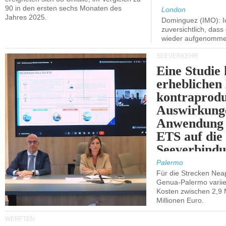
90 in den ersten sechs Monaten des
London
Jahres 2025.
Dominguez (IMO): Ic
zuversichtlich, das
wieder aufgenomme
SEEVERKEHR
Eine Studie 
erheblichen
kontraprodu
Auswirkung
Anwendung 
ETS auf die
Seeverbindu
Westsizilien
Palermo
Für die Strecken Nea
Genua-Palermo variier
Kosten zwischen 2,9 
Millionen Euro.
WERFTEN