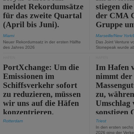
meldet Rekordumsätze
stiegen di
für das zweite Quartal
der CMA
(April bis Juni).
Gruppe um
Miami
Marseille/New York/
Neuer Rekordumsatz in der ersten Hälfte
Das Joint Venture v
des Jahres 2026
Stonepeak wurde a
HÄFEN
HÄFEN
PortXchange: Um die
Im Hafen v
Emissionen im
nimmt der
Schiffsverkehr sofort
Massengut
zu reduzieren, müssen
zu, währen
wir uns auf die Häfen
Umschlag 
konzentrieren.
sonstigen 
abnimmt.
Rotterdam
Triest
In den ersten sech
2026 ging der Verk