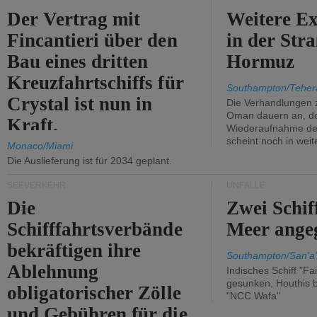
Der Vertrag mit
Weitere Ex
Fincantieri über den
in der Str
Bau eines dritten
Hormuz
Kreuzfahrtschiffs für
Southampton/Teher
Crystal ist nun in
Die Verhandlungen 
Oman dauern an, d
Kraft.
Wiederaufnahme des 
scheint noch in weit
Monaco/Miami
Die Auslieferung ist für 2034 geplant.
SEEVERKEHR
UNFÄLLE
Die
Zwei Schif
Schifffahrtsverbände
Meer angeg
bekräftigen ihre
Southampton/San'a'
Ablehnung
Indisches Schiff "Fa
gesunken, Houthis b
obligatorischer Zölle
"NCC Wafa"
und Gebühren für die