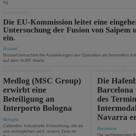
%).
WETTBEWERB
Die EU-Kommission leitet eine eingeh
Untersuchung der Fusion von Saipem 
ein.
Brüssel
Brüssel betrachtet die Auswirkungen der Operation als besonders kri
auf dem SURF-Markt.
GÜTERVERKEHRZENTREN
INTERMODALEN VER
Medlog (MSC Group)
Die Hafen
erwirbt eine
Barcelona
Beteiligung an
des Termin
Interporto Bologna
Intermodal
Navarra e
Bologna
Caliandro: Industrielle Entwicklung, die es
Barcelona
uns ermöglichen wird, unsere Ziele im
Die verbleibenden 6