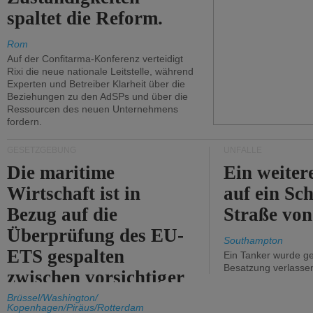
spaltet die Reform.
Rom
Auf der Confitarma-Konferenz verteidigt
Rixi die neue nationale Leitstelle, während
Experten und Betreiber Klarheit über die
Beziehungen zu den AdSPs und über die
Ressourcen des neuen Unternehmens
fordern.
GESETZGEBUNG
UNFÄLLE
Die maritime
Ein weiter
Wirtschaft ist in
auf ein Sch
Bezug auf die
Straße vo
Überprüfung des EU-
Southampton
ETS gespalten
Ein Tanker wurde ge
Besatzung verlasse
zwischen vorsichtiger
Unterstützung und
Brüssel/Washington/
Kopenhagen/Piräus/Rotterdam