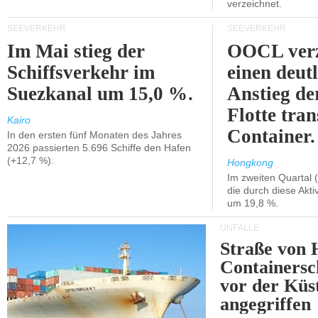
verzeichnet.
SEEVERKEHR
SEEVERKEHR
Im Mai stieg der
OOCL verz
Schiffsverkehr im
einen deut
Suezkanal um 15,0 %.
Anstieg de
Flotte tran
Kairo
Container.
In den ersten fünf Monaten des Jahres
2026 passierten 5.696 Schiffe den Hafen
(+12,7 %).
Hongkong
Im zweiten Quartal (
die durch diese Akti
um 19,8 %.
UNFÄLLE
Straße von 
Containersc
vor der Kü
angegriffen