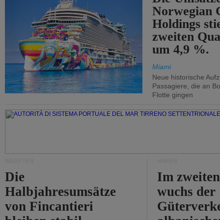
Norwegian C
Holdings sti
zweiten Qua
um 4,9 %.
Miami
Neue historische Auf
Passagiere, die an Bo
Flotte gingen
WERFTEN
HÄFEN
Die
Im zweiten
Halbjahresumsätze
wuchs der
von Fincantieri
Güterverke