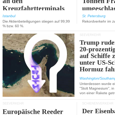
an den
Tonnen Fr
Kreuzfahrtterminals
umgeschla
in Kusadasi und
%).
Istanbul
St. Petersburg
Die Aktienbeteiligungen stiegen auf 99,99
Rekordverkehr im z
Lissabon.
% bzw. 60 %.
SEEVERKEHR
Trump ruder
20-prozenti
auf Schiffe 
unter US-Sc
Hormuz fah
Washington/Southam
Unterdessen wurde ein
"Stolt Magnesium", i
von einer Rakete getr
SEEVERKEHR
SCHIENENVERKEHR
Der Eisenb
Europäische Reeder