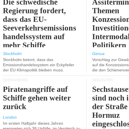
Die schwedische
Assitermin
Regierung fordert,
Themen
dass das EU-
Konzessio
Seeverkehrsemissions
Investitio
handelssystem auf
Intermodal
mehr Schiffe
Politikern
ausgeweitet wird.
näherbring
Stockholm
Genua
Stockholm betont, dass das
Vorschlag zur Gewä
Emissionshandelssystem ein Eckpfeiler
auf die Konzessions
der EU-Klimapolitik bleiben muss.
die den Schienenve
SEERÄUBEREI
SEELEUTEN
Piratenangriffe auf
Sechstause
Schiffe gehen weiter
sind noch 
zurück
der Straße
Hormuz
London
eingeschlo
Im ersten Halbjahr dieses Jahres
ereigneten sich 38 Unfälle, im Vergleich zu