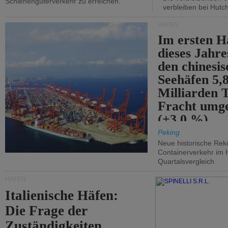
Schienengüterverkehr zu erreichen.
verbleiben bei Hutch
HÄFEN
Im ersten H
dieses Jahr
den chinesi
Seehäfen 5,
Milliarden 
Fracht umg
(+3,0 %).
Peking
Neue historische Rek
Containerverkehr im 
Quartalsvergleich
HÄFEN
Italienische Häfen:
Die Frage der
Zuständigkeiten