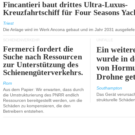
Fincantieri baut drittes Ultra-Luxus-
Kreuzfahrtschiff für Four Seasons Yac
Triest
Die Anlage wird im Werk Ancona gebaut und im Jahr 2031 ausgeliefer
SCHIENENVERKEHR
UNFÄLLE
Fermerci fordert die
Ein weiter
Suche nach Ressourcen
wurde in d
zur Unterstützung des
von Hormu
Schienengüterverkehrs.
Drohne get
Rom
Southampton
Aus dem Papier: Wir erwarten, dass durch
Das Gerät verursach
die Umstrukturierung des PNRR endlich
strukturelle Schäden
Ressourcen bereitgestellt werden, um die
Schäden zu kompensieren, die den
Betreibern entstehen.