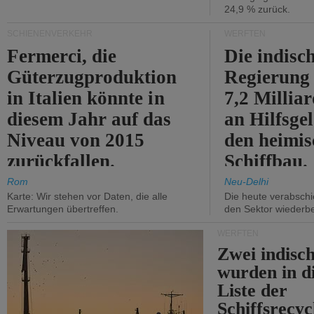
24,9 % zurück.
SCHIENENVERKEHR
WERFTEN
Fermerci, die
Die indisc
Güterzugproduktion
Regierung
in Italien könnte in
7,2 Millia
diesem Jahr auf das
an Hilfsge
Niveau von 2015
den heimi
zurückfallen.
Schiffbau.
Rom
Neu-Delhi
Karte: Wir stehen vor Daten, die alle
Die heute verabschie
Erwartungen übertreffen.
den Sektor wiederb
WERFTEN
Zwei indisc
wurden in d
Liste der
Schiffsrecyc