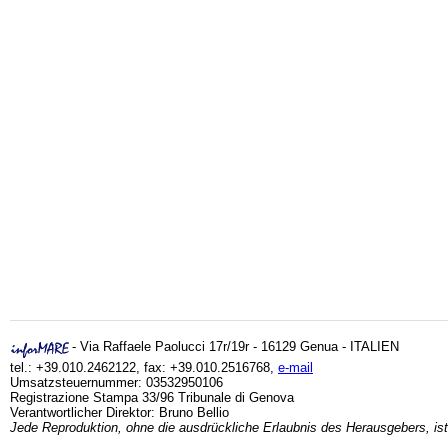
- Via Raffaele Paolucci 17r/19r - 16129 Genua - ITALIEN
tel.: +39.010.2462122, fax: +39.010.2516768,
e-mail
Umsatzsteuernummer: 03532950106
Registrazione Stampa 33/96 Tribunale di Genova
Verantwortlicher Direktor: Bruno Bellio
Jede Reproduktion, ohne die ausdrückliche Erlaubnis des Herausgebers, ist