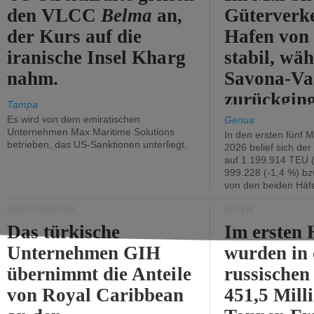
den VLCC
Belma
an,
Güterverk
der Kurs auf die
Hafen von
iranische Insel Kharg
stabil, wäh
nahm.
Savona-Va
zurückging
Tampa
Es wird von dem emiratischen
Genua
Unternehmen Max Maritime Solutions
In den ersten fünf 
betrieben, das US-Sanktionen unterliegt.
2026 belief sich de
auf 1.199.914 TEU 
999.228 (-1,4 %) bz
von den beiden Häfe
KREUZFAHRTEN
HÄFEN
Das türkische
Im ersten 
Unternehmen GIH
wurden in
übernimmt die Anteile
russischen
von Royal Caribbean
451,5 Mill