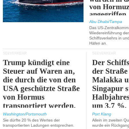
von Hormu
angegriffen.
Abu Dhabi/Tampa
Das US-Zentralkomma
Wiedereinführung der
Schiffsverkehrs in un
Häfen an.
SEEVERKEHR
SEEVERKEHR
Trump kündigt eine
Der Schiff
Steuer auf Waren an,
der Straße
die durch die von den
Malakka 
USA geschützte Straße
Singapur s
von Hormus
Halbjahres
transportiert werden.
um 3,7 %.
Washington/Portsmouth
Port Klang
Sie dürfte 20 % des Wertes der
Allein im zweiten Qu
transportierten Ladungen entsprechen.
wurde ein Rückgang