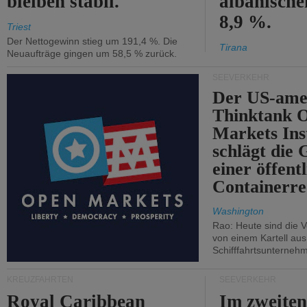
bleiben stabil.
albanisch
8,9 %.
Triest
Der Nettogewinn stieg um 191,4 %. Die
Tirana
Neuaufträge gingen um 58,5 % zurück.
SEEVERKEHR
Der US-ame
Thinktank 
Markets Ins
schlägt die
einer öffent
Containerre
Washington
Rao: Heute sind die V
von einem Kartell au
Schifffahrtsunterneh
KREUZFAHRTEN
SEEVERKEHR
Royal Caribbean
Im zweiten