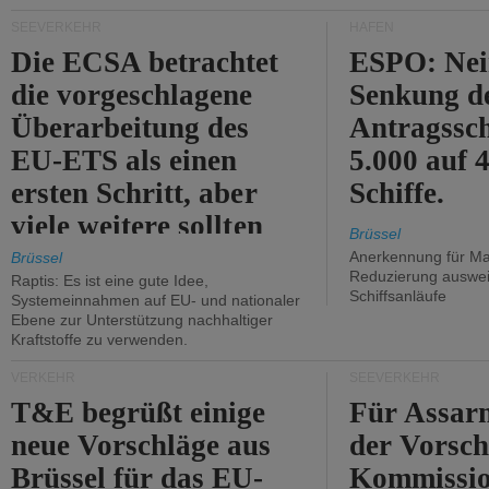
Kritik.
SEEVERKEHR
HÄFEN
Die ECSA betrachtet
ESPO: Nei
die vorgeschlagene
Senkung d
Überarbeitung des
Antragssc
EU-ETS als einen
5.000 auf
ersten Schritt, aber
Schiffe.
viele weitere sollten
Brüssel
folgen.
Anerkennung für M
Brüssel
Reduzierung auswe
Raptis: Es ist eine gute Idee,
Schiffsanläufe
Systemeinnahmen auf EU- und nationaler
Ebene zur Unterstützung nachhaltiger
Kraftstoffe zu verwenden.
VERKEHR
SEEVERKEHR
T&E begrüßt einige
Für Assarm
neue Vorschläge aus
der Vorsch
Brüssel für das EU-
Kommissi