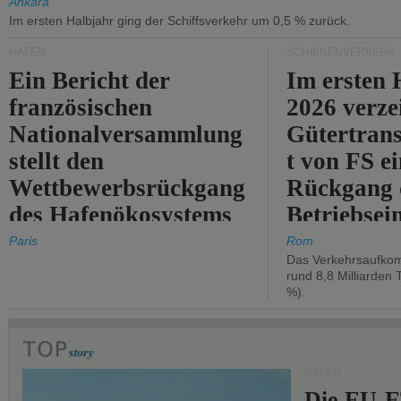
Ankara
Im ersten Halbjahr ging der Schiffsverkehr um 0,5 % zurück.
HÄFEN
SCHIENENVERKEHR
Ein Bericht der
Im ersten 
französischen
2026 verze
Nationalversammlung
Gütertran
stellt den
t von FS e
Wettbewerbsrückgang
Rückgang 
des Hafenökosystems
Betriebse
des Staates fest.
um 2,7 %.
Paris
Rom
Das Verkehrsaufkom
rund 8,8 Milliarden 
%).
HÄFEN
Die EU-E