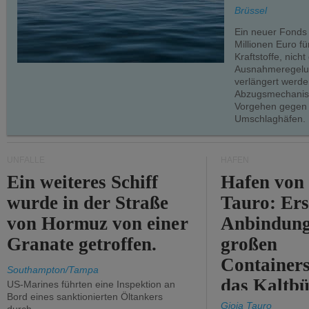
teilweise.
Brüssel
Ein neuer Fonds
Millionen Euro f
Kraftstoffe, nich
Ausnahmeregelun
verlängert werde
Abzugsmechanism
Vorgehen gegen
Umschlaghäfen.
UNFÄLLE
HÄFEN
Ein weiteres Schiff
Hafen von
wurde in der Straße
Tauro: Ers
von Hormuz von einer
Anbindung
Granate getroffen.
großen
Containers
Southampton/Tampa
das Kaltbü
US-Marines führten eine Inspektion an
Bord eines sanktionierten Öltankers
Gioia Tauro