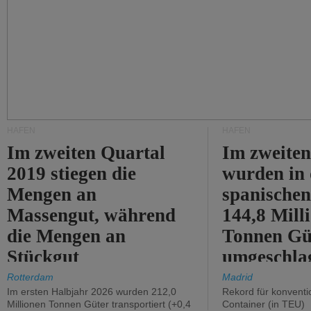
HÄFEN
HÄFEN
Im zweiten Quartal
Im zweiten
2019 stiegen die
wurden in
Mengen an
spanische
Massengut, während
144,8 Mill
die Mengen an
Tonnen Gü
Stückgut
umgeschla
zurückgingen.
%).
Rotterdam
Madrid
Im ersten Halbjahr 2026 wurden 212,0
Rekord für konventi
Millionen Tonnen Güter transportiert (+0,4
Container (in TEU)