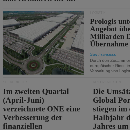
Durchfahrt der Straße
LOGISTIK
von Hormuz.
Prologis unt
Angebot übe
Milliarden 
Übernahme 
San Francisco
Durch den Zusammens
europäischer Riese i
Verwaltung von Logist
SEEVERKEHR
KREUZFAHRTEN
Im zweiten Quartal
Die Umsät
(April-Juni)
Global Por
verzeichnete ONE eine
stiegen im 
Verbesserung der
Halbjahr d
finanziellen
Jahres um