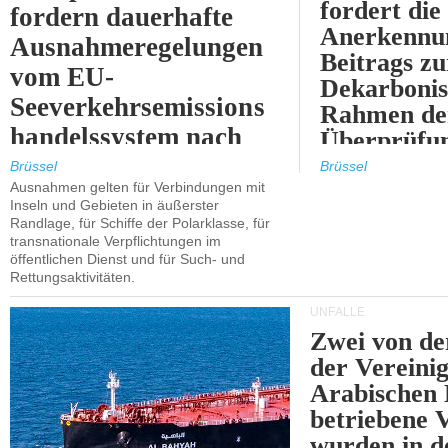
fordert die
fordern dauerhafte
Anerkennun
Ausnahmeregelungen
Beitrags zu
vom EU-
Dekarbonis
Seeverkehrsemissions
Rahmen de
handelssystem nach
Überprüfun
2030.
ETS.
Brüssel
Brüssel
Ausnahmen gelten für Verbindungen mit
Inseln und Gebieten in äußerster
Randlage, für Schiffe der Polarklasse, für
transnationale Verpflichtungen im
öffentlichen Dienst und für Such- und
Rettungsaktivitäten.
UNFÄLLE
Zwei von 
der Vereini
Arabischen
betriebene
wurden in d