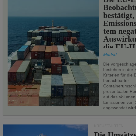
Beobachtu
bestätigt,
Emissions
tem negat
Auswirku
die EU-Hä
Madrid
Die vorgeschlag
bestehen in der 
Kriterien für di
benachbarter
Containerumschl
prozentualen Red
auf das Volumen
Emissionen von S
angewendet wird
KREUZFAHRTEN
Die Umsätze