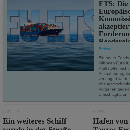
ETS: Die
Europäis
Kommiss
akzeptier
Forderun
Reederei
teilweise.
Brüssel
Ein neuer Fonds
Millionen Euro f
Kraftstoffe, nich
Ausnahmeregelun
verlängert werde
Abzugsmechanism
Vorgehen gegen
Umschlaghäfen.
UNFÄLLE
HÄFEN
Ein weiteres Schiff
Hafen von
wurde in der Straße
Tauro: Ers