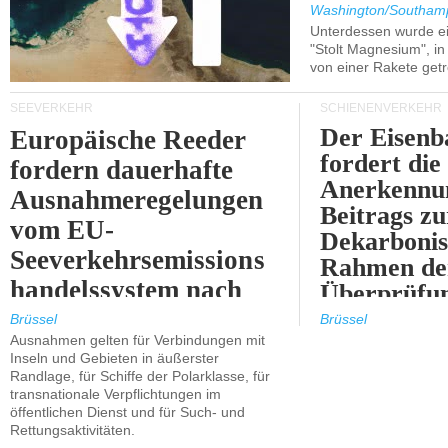
Washington/Southam
Unterdessen wurde ein
"Stolt Magnesium", i
von einer Rakete getr
SEEVERKEHR
SCHIENENVERKEHR
Der Eisenb
Europäische Reeder
fordert die
fordern dauerhafte
Anerkennun
Ausnahmeregelungen
Beitrags zu
vom EU-
Dekarbonis
Seeverkehrsemissions
Rahmen de
handelssystem nach
Überprüfun
2030.
ETS.
Brüssel
Brüssel
Ausnahmen gelten für Verbindungen mit
Inseln und Gebieten in äußerster
Randlage, für Schiffe der Polarklasse, für
transnationale Verpflichtungen im
öffentlichen Dienst und für Such- und
Rettungsaktivitäten.