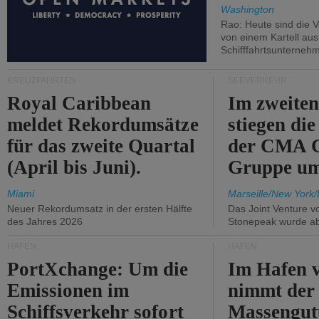
Washington
Rao: Heute sind die V
von einem Kartell au
Schifffahrtsunterneh
KREUZFAHRTEN
SEEVERKEHR
Royal Caribbean
Im zweiten
meldet Rekordumsätze
stiegen di
für das zweite Quartal
der CMA
(April bis Juni).
Gruppe um
Miami
Marseille/New York/
Neuer Rekordumsatz in der ersten Hälfte
Das Joint Venture v
des Jahres 2026
Stonepeak wurde a
HÄFEN
HÄFEN
PortXchange: Um die
Im Hafen v
Emissionen im
nimmt der
Schiffsverkehr sofort
Massengut