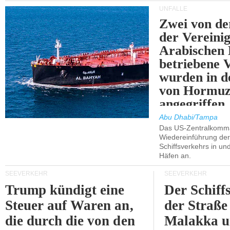
UNFÄLLE
Zwei von 
der Vereini
Arabischen
betriebene
wurden in d
von Hormu
angegriffen.
Abu Dhabi/Tampa
Das US-Zentralkomma
Wiedereinführung der
Schiffsverkehrs in un
Häfen an.
SEEVERKEHR
SEEVERKEHR
Trump kündigt eine
Der Schiff
Steuer auf Waren an,
der Straße
die durch die von den
Malakka 