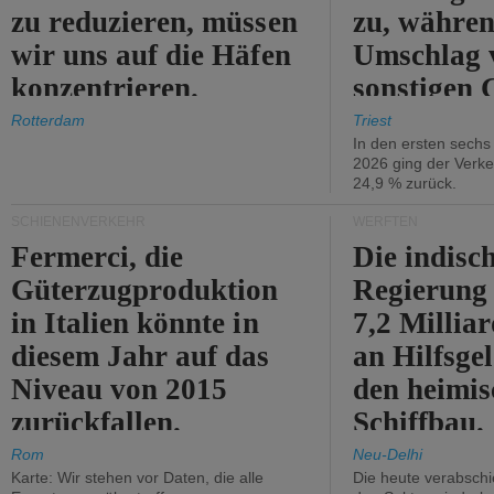
zu reduzieren, müssen
zu, währen
wir uns auf die Häfen
Umschlag 
konzentrieren.
sonstigen 
abnimmt.
Rotterdam
Triest
In den ersten sech
2026 ging der Verk
24,9 % zurück.
SCHIENENVERKEHR
WERFTEN
Fermerci, die
Die indisc
Güterzugproduktion
Regierung
in Italien könnte in
7,2 Millia
diesem Jahr auf das
an Hilfsge
Niveau von 2015
den heimi
zurückfallen.
Schiffbau.
Rom
Neu-Delhi
Karte: Wir stehen vor Daten, die alle
Die heute verabschie