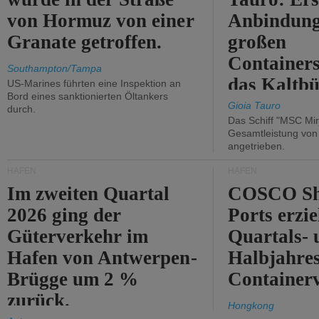
von Hormuz von einer
Anbindung
Granate getroffen.
großen
Containers
Southampton/Tampa
das Kaltbü
US-Marines führten eine Inspektion an
Bord eines sanktionierten Öltankers
Gioia Tauro
durch.
Das Schiff "MSC Mir
Gesamtleistung vo
angetrieben.
HÄFEN
HÄFEN
Im zweiten Quartal
COSCO Sh
2026 ging der
Ports erzie
Güterverkehr im
Quartals- 
Hafen von Antwerpen-
Halbjahre
Brügge um 2 %
Container
zurück.
Hongkong