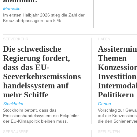
Marseille
Im ersten Halbjahr 2026 stieg die Zahl der
Kreuzfahrtpassagiere um 5 %.
SEEVERKEHR
HÄFEN
Die schwedische
Assitermin
Regierung fordert,
Themen
dass das EU-
Konzessio
Seeverkehrsemissions
Investitio
handelssystem auf
Intermodal
mehr Schiffe
Politikern
ausgeweitet wird.
näherbring
Stockholm
Genua
Stockholm betont, dass das
Vorschlag zur Gewä
Emissionshandelssystem ein Eckpfeiler
auf die Konzessions
der EU-Klimapolitik bleiben muss.
die den Schienenve
SEERÄUBEREI
SEELEUTEN