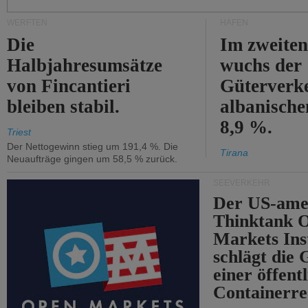
WERFTEN
HÄFEN
Die
Im zweiten
Halbjahresumsätze
wuchs der
von Fincantieri
Güterverke
bleiben stabil.
albanisch
8,9 %.
Triest
Der Nettogewinn stieg um 191,4 %. Die
Tirana
Neuaufträge gingen um 58,5 % zurück.
SEEVERKEHR
Der US-ame
Thinktank 
Markets Ins
schlägt die
einer öffent
Containerre