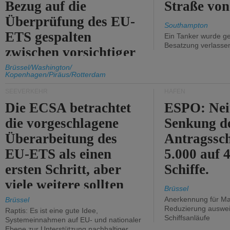
Bezug auf die
Straße vo
Überprüfung des EU-
Southampton
ETS gespalten
Ein Tanker wurde ge
Besatzung verlasse
zwischen vorsichtiger
Unterstützung und
Brüssel/Washington/
Kopenhagen/Piräus/Rotterdam
Kritik.
SEEVERKEHR
HÄFEN
Die ECSA betrachtet
ESPO: Nei
die vorgeschlagene
Senkung d
Überarbeitung des
Antragssc
EU-ETS als einen
5.000 auf
ersten Schritt, aber
Schiffe.
viele weitere sollten
Brüssel
folgen.
Anerkennung für M
Brüssel
Reduzierung auswe
Raptis: Es ist eine gute Idee,
Schiffsanläufe
Systemeinnahmen auf EU- und nationaler
Ebene zur Unterstützung nachhaltiger