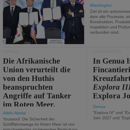
Washington
Ziel ist ein autonome
dem alle Prozesse, ei
Konstruktion, Produkti
Inspektion und Prüfun
verbunden sind.
UNFÄLLE
KREUZFAHRTEN
Die Afrikanische
In Genua l
Union verurteilt die
Fincantier
von den Huthis
Kreuzfahrt
beanspruchten
Explora II
Angriffe auf Tanker
Explora Jo
im Roten Meer.
Genua
"Explora IV" und "Ex
Addis Abeba
Jahr 2027 und "Expl
Youssouf: Die Sicherheit der
Schifffahrtswege im Roten Meer ist von
entscheidender strategischer Bedeutung