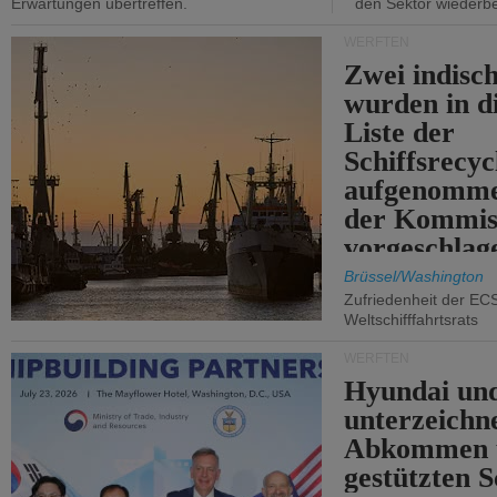
Erwartungen übertreffen.
den Sektor wiederb
WERFTEN
Zwei indisc
wurden in d
Liste der
Schiffsrecyc
aufgenomme
der Kommis
vorgeschlag
Brüssel/Washington
Zufriedenheit der EC
Weltschifffahrtsrats
WERFTEN
Hyundai un
unterzeichn
Abkommen 
gestützten S