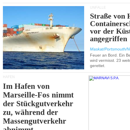
UNFÄLLE
Straße von 
Containersc
vor der Kü
angegriffen
Maskat/Portsmouth/N
Feuer an Bord. Ein B
wird vermisst. 23 wei
gerettet.
HÄFEN
Im Hafen von
Marseille-Fos nimmt
der Stückgutverkehr
zu, während der
Massengutverkehr
abnimmt.