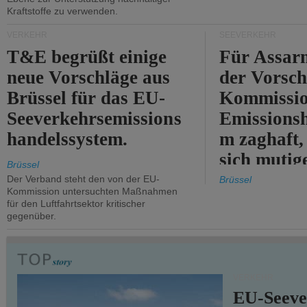
Kraftstoffe zu verwenden.
VERKEHR
SEEVERKEHR
T&E begrüßt einige
Für Assarm
neue Vorschläge aus
der Vorsch
Brüssel für das EU-
Kommissi
Seeverkehrsemissions
Emissionsh
handelssystem.
m zaghaft, 
sich mutig
Brüssel
Maßnahmen
Der Verband steht den von der EU-
Brüssel
Kommission untersuchten Maßnahmen
für den Luftfahrtsektor kritischer
gegenüber.
VERKEHR
EU-Seeve