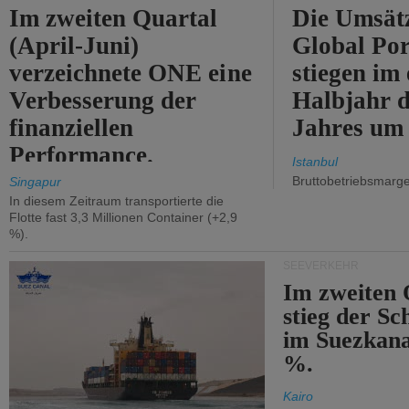
Im zweiten Quartal
Die Umsät
(April-Juni)
Global Por
verzeichnete ONE eine
stiegen im 
Verbesserung der
Halbjahr d
finanziellen
Jahres um
Performance.
Istanbul
Bruttobetriebsmarg
Singapur
In diesem Zeitraum transportierte die
Flotte fast 3,3 Millionen Container (+2,9
%).
SEEVERKEHR
Im zweiten 
stieg der Sc
im Suezkana
%.
Kairo