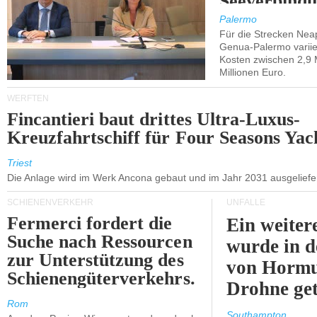
Seeverbindu
Westsizilien
Palermo
Für die Strecken Nea
Genua-Palermo variier
Kosten zwischen 2,9 
Millionen Euro.
WERFTEN
Fincantieri baut drittes Ultra-Luxus-
Kreuzfahrtschiff für Four Seasons Yac
Triest
Die Anlage wird im Werk Ancona gebaut und im Jahr 2031 ausgeliefer
SCHIENENVERKEHR
UNFÄLLE
Fermerci fordert die
Ein weiter
Suche nach Ressourcen
wurde in d
zur Unterstützung des
von Hormu
Schienengüterverkehrs.
Drohne get
Rom
Southampton