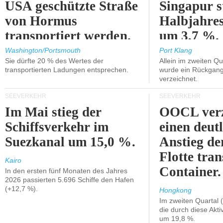
USA geschützte Straße
Singapur s
von Hormus
Halbjahres
transportiert werden.
um 3,7 %.
Washington/Portsmouth
Port Klang
Sie dürfte 20 % des Wertes der
Allein im zweiten Qu
transportierten Ladungen entsprechen.
wurde ein Rückgang
verzeichnet.
SEEVERKEHR
SEEVERKEHR
Im Mai stieg der
OOCL verz
Schiffsverkehr im
einen deut
Suezkanal um 15,0 %.
Anstieg de
Flotte tran
Kairo
Container.
In den ersten fünf Monaten des Jahres
2026 passierten 5.696 Schiffe den Hafen
(+12,7 %).
Hongkong
Im zweiten Quartal (
die durch diese Akti
um 19,8 %.