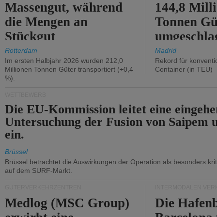
Massengut, während
144,8 Mill
die Mengen an
Tonnen Gü
Stückgut
umgeschla
zurückgingen.
%).
Rotterdam
Madrid
Im ersten Halbjahr 2026 wurden 212,0
Rekord für konventi
Millionen Tonnen Güter transportiert (+0,4
Container (in TEU)
%).
WETTBEWERB
Die EU-Kommission leitet eine eingeh
Untersuchung der Fusion von Saipem 
ein.
Brüssel
Brüssel betrachtet die Auswirkungen der Operation als besonders kri
auf dem SURF-Markt.
GÜTERVERKEHRZENTREN
INTERMODALEN VER
Medlog (MSC Group)
Die Hafen