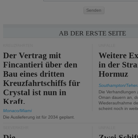
Senden
AB DER ERSTE SEITE
KREUZFAHRTEN
UNFÄLLE
Der Vertrag mit
Weitere Ex
Fincantieri über den
in der Str
Bau eines dritten
Hormuz
Kreuzfahrtschiffs für
Southampton/Teher
Crystal ist nun in
Die Verhandlungen 
Oman dauern an, d
Kraft.
Wiederaufnahme des 
scheint noch in weit
Monaco/Miami
Die Auslieferung ist für 2034 geplant.
SEEVERKEHR
UNFÄLLE
Die
Zwei Schif