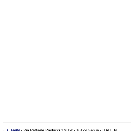
- Via Raffaele Paolucci 17r/19r - 16129 Genua - ITALIEN