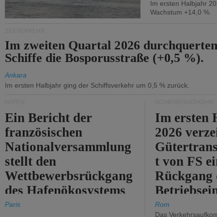
Im ersten Halbjahr 2
Wachstum +14,0 %.
SEEVERKEHR
Im zweiten Quartal 2026 durchquerten
Schiffe die Bosporusstraße (+0,5 %).
Ankara
Im ersten Halbjahr ging der Schiffsverkehr um 0,5 % zurück.
HÄFEN
SCHIENENVERKEHR
Ein Bericht der
Im ersten 
französischen
2026 verze
Nationalversammlung
Gütertran
stellt den
t von FS e
Wettbewerbsrückgang
Rückgang 
des Hafenökosystems
Betriebse
des Staates fest.
um 2,7 %.
Paris
Rom
Das Verkehrsaufkom