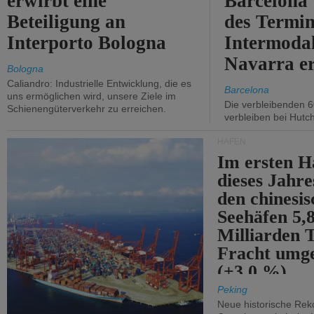
erwirbt eine
Barcelona
Beteiligung an
des Termin
Interporto Bologna
Intermodal
Navarra e
Bologna
Caliandro: Industrielle Entwicklung, die es
Barcelona
uns ermöglichen wird, unsere Ziele im
Die verbleibenden 6
Schienengüterverkehr zu erreichen.
verbleiben bei Hutch
HÄFEN
Im ersten H
dieses Jahr
den chinesi
Seehäfen 5,
Milliarden 
Fracht umg
(+3,0 %).
Peking
Neue historische Rek