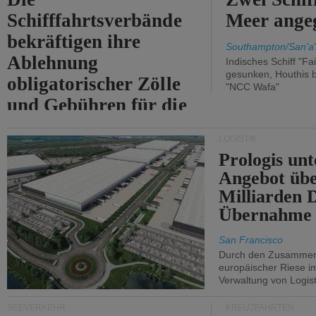
Schifffahrtsverbände
Meer angeg
bekräftigen ihre
Southampton/San'a'
Ablehnung
Indisches Schiff "Fa
gesunken, Houthis b
obligatorischer Zölle
"NCC Wafa"
und Gebühren für die
Durchfahrt der Straße
LOGISTIK
von Hormuz.
Prologis unt
Angebot übe
Milliarden 
Übernahme 
San Francisco
Durch den Zusammens
europäischer Riese i
Verwaltung von Logist
SEEVERKEHR
KREUZFAHRTEN