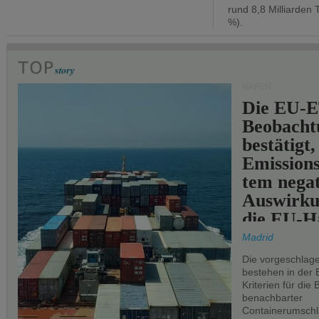
rund 8,8 Milliarden 
%).
HÄFEN
Die EU-E
Beobachtu
bestätigt,
Emissions
tem negat
Auswirku
die EU-Hä
Madrid
Die vorgeschlag
bestehen in der 
Kriterien für di
benachbarter
Containerumschl