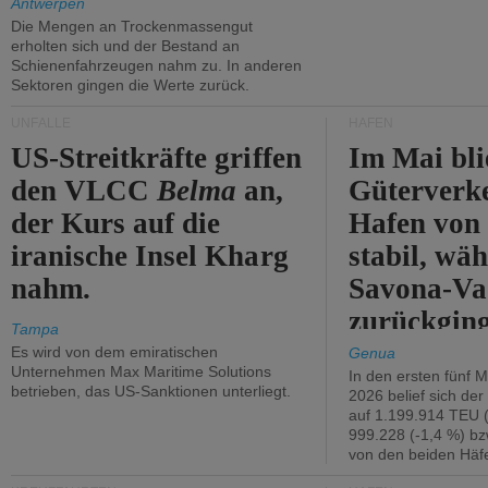
Antwerpen
Die Mengen an Trockenmassengut
erholten sich und der Bestand an
Schienenfahrzeugen nahm zu. In anderen
Sektoren gingen die Werte zurück.
UNFÄLLE
HÄFEN
US-Streitkräfte griffen
Im Mai bli
den VLCC
Belma
an,
Güterverk
der Kurs auf die
Hafen von
iranische Insel Kharg
stabil, wäh
nahm.
Savona-Va
zurückging
Tampa
Es wird von dem emiratischen
Genua
Unternehmen Max Maritime Solutions
In den ersten fünf 
betrieben, das US-Sanktionen unterliegt.
2026 belief sich de
auf 1.199.914 TEU 
999.228 (-1,4 %) bz
von den beiden Häfe