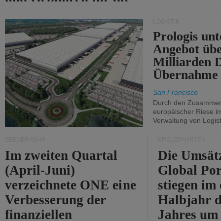
Durchfahrt der Straße
LOGISTIK
von Hormuz.
Prologis unt
Angebot übe
Milliarden 
Übernahme 
San Francisco
Durch den Zusammens
europäischer Riese i
Verwaltung von Logist
SEEVERKEHR
KREUZFAHRTEN
Im zweiten Quartal
Die Umsät
(April-Juni)
Global Por
verzeichnete ONE eine
stiegen im 
Verbesserung der
Halbjahr d
finanziellen
Jahres um