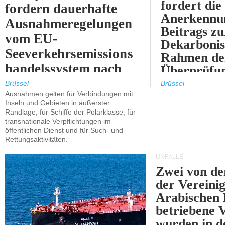
fordert die
fordern dauerhafte
Anerkennun
Ausnahmeregelungen
Beitrags zu
vom EU-
Dekarbonis
Seeverkehrsemissions
Rahmen de
handelssystem nach
Überprüfun
2030.
ETS.
Brüssel
Brüssel
Ausnahmen gelten für Verbindungen mit
Inseln und Gebieten in äußerster
Randlage, für Schiffe der Polarklasse, für
transnationale Verpflichtungen im
öffentlichen Dienst und für Such- und
Rettungsaktivitäten.
UNFÄLLE
Zwei von 
der Vereini
Arabischen
betriebene
wurden in d