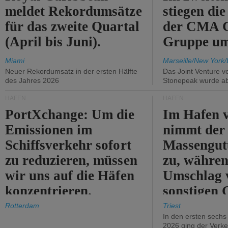
meldet Rekordumsätze
stiegen di
für das zweite Quartal
der CMA
(April bis Juni).
Gruppe um
Miami
Marseille/New York/
Neuer Rekordumsatz in der ersten Hälfte
Das Joint Venture v
des Jahres 2026
Stonepeak wurde a
HÄFEN
HÄFEN
PortXchange: Um die
Im Hafen v
Emissionen im
nimmt der
Schiffsverkehr sofort
Massengut
zu reduzieren, müssen
zu, währen
wir uns auf die Häfen
Umschlag 
konzentrieren.
sonstigen 
abnimmt.
Rotterdam
Triest
In den ersten sech
2026 ging der Verk