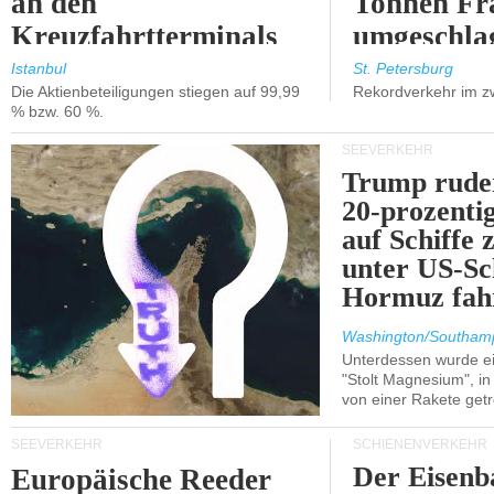
an den
Tonnen Fr
Kreuzfahrtterminals
umgeschla
in Kusadasi und
%).
Istanbul
St. Petersburg
Die Aktienbeteiligungen stiegen auf 99,99
Rekordverkehr im z
Lissabon.
% bzw. 60 %.
SEEVERKEHR
Trump ruder
20-prozenti
auf Schiffe 
unter US-Sc
Hormuz fah
Washington/Southam
Unterdessen wurde ein
"Stolt Magnesium", i
von einer Rakete getr
SEEVERKEHR
SCHIENENVERKEHR
Der Eisenb
Europäische Reeder