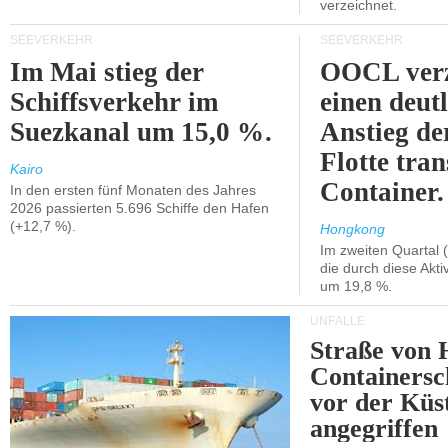
verzeichnet.
SEEVERKEHR
SEEVERKEHR
Im Mai stieg der
OOCL verz
Schiffsverkehr im
einen deut
Suezkanal um 15,0 %.
Anstieg de
Flotte tran
Kairo
Container.
In den ersten fünf Monaten des Jahres
2026 passierten 5.696 Schiffe den Hafen
(+12,7 %).
Hongkong
Im zweiten Quartal (
die durch diese Akti
um 19,8 %.
UNFÄLLE
Straße von 
Containersc
vor der Kü
angegriffen