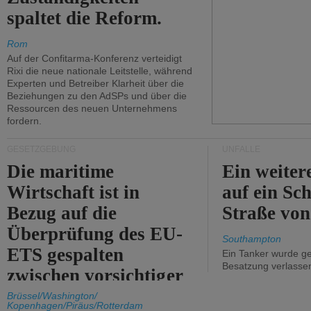
spaltet die Reform.
Rom
Auf der Confitarma-Konferenz verteidigt
Rixi die neue nationale Leitstelle, während
Experten und Betreiber Klarheit über die
Beziehungen zu den AdSPs und über die
Ressourcen des neuen Unternehmens
fordern.
GESETZGEBUNG
UNFÄLLE
Die maritime
Ein weiter
Wirtschaft ist in
auf ein Sch
Bezug auf die
Straße vo
Überprüfung des EU-
Southampton
ETS gespalten
Ein Tanker wurde ge
Besatzung verlasse
zwischen vorsichtiger
Unterstützung und
Brüssel/Washington/
Kopenhagen/Piräus/Rotterdam