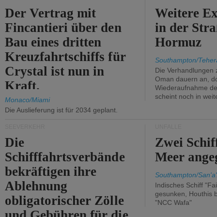
Der Vertrag mit
Weitere Ex
Fincantieri über den
in der Str
Bau eines dritten
Hormuz
Kreuzfahrtschiffs für
Southampton/Teher
Crystal ist nun in
Die Verhandlungen 
Oman dauern an, d
Kraft.
Wiederaufnahme des 
scheint noch in weit
Monaco/Miami
Die Auslieferung ist für 2034 geplant.
SEEVERKEHR
UNFÄLLE
Die
Zwei Schif
Schifffahrtsverbände
Meer angeg
bekräftigen ihre
Southampton/San'a'
Ablehnung
Indisches Schiff "Fa
gesunken, Houthis b
obligatorischer Zölle
"NCC Wafa"
und Gebühren für die