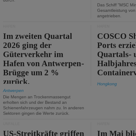
durch.
Das Schiff "MSC Mir
Gesamtleistung vo
angetrieben.
HÄFEN
HÄFEN
Im zweiten Quartal
COSCO Sh
2026 ging der
Ports erzie
Güterverkehr im
Quartals- 
Hafen von Antwerpen-
Halbjahre
Brügge um 2 %
Container
zurück.
Hongkong
Antwerpen
Die Mengen an Trockenmassengut
erholten sich und der Bestand an
Schienenfahrzeugen nahm zu. In anderen
Sektoren gingen die Werte zurück.
UNFÄLLE
HÄFEN
US-Streitkräfte griffen
Im Mai bli