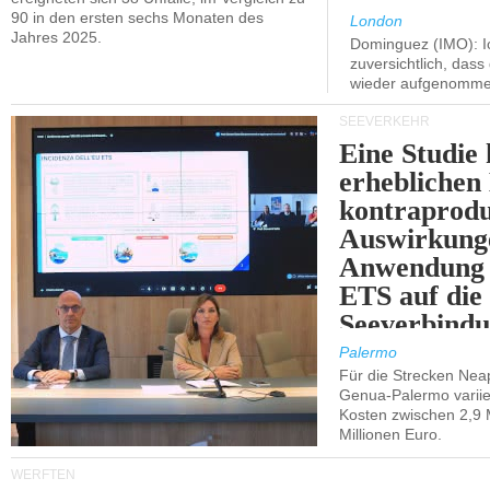
90 in den ersten sechs Monaten des
London
Jahres 2025.
Dominguez (IMO): Ic
zuversichtlich, das
wieder aufgenomme
SEEVERKEHR
Eine Studie 
erheblichen
kontraprodu
Auswirkung
Anwendung 
ETS auf die
Seeverbindu
Westsizilien
Palermo
Für die Strecken Nea
Genua-Palermo variier
Kosten zwischen 2,9 
Millionen Euro.
WERFTEN