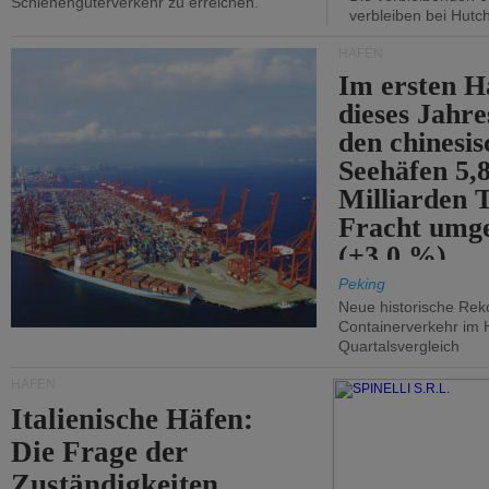
Schienengüterverkehr zu erreichen.
verbleiben bei Hutch
HÄFEN
Im ersten H
dieses Jahr
den chinesi
Seehäfen 5,
Milliarden 
Fracht umg
(+3,0 %).
Peking
Neue historische Rek
Containerverkehr im 
Quartalsvergleich
HÄFEN
Italienische Häfen:
Die Frage der
Zuständigkeiten