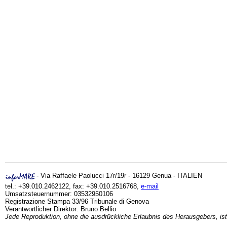
- Via Raffaele Paolucci 17r/19r - 16129 Genua - ITALIEN
tel.: +39.010.2462122, fax: +39.010.2516768,
e-mail
Umsatzsteuernummer: 03532950106
Registrazione Stampa 33/96 Tribunale di Genova
Verantwortlicher Direktor: Bruno Bellio
Jede Reproduktion, ohne die ausdrückliche Erlaubnis des Herausgebers, ist