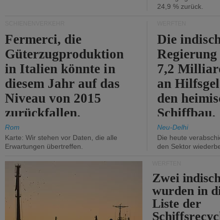
24,9 % zurück.
SCHIENENVERKEHR
WERFTEN
Fermerci, die
Die indisc
Güterzugproduktion
Regierung
in Italien könnte in
7,2 Millia
diesem Jahr auf das
an Hilfsge
Niveau von 2015
den heimi
zurückfallen.
Schiffbau.
Rom
Neu-Delhi
Karte: Wir stehen vor Daten, die alle
Die heute verabschie
Erwartungen übertreffen.
den Sektor wiederb
WERFTEN
Zwei indisc
wurden in d
Liste der
Schiffsrecyc