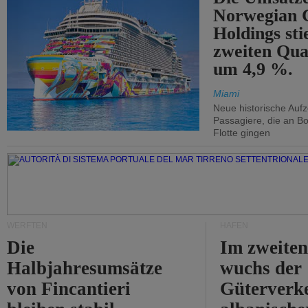
Norwegian C
Holdings sti
zweiten Qua
um 4,9 %.
Miami
Neue historische Auf
Passagiere, die an Bo
Flotte gingen
WERFTEN
HÄFEN
Die
Im zweiten
Halbjahresumsätze
wuchs der
von Fincantieri
Güterverke