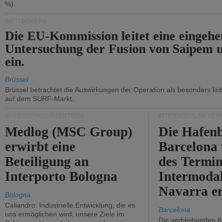
%).
WETTBEWERB
Die EU-Kommission leitet eine eingeh
Untersuchung der Fusion von Saipem 
ein.
Brüssel
Brüssel betrachtet die Auswirkungen der Operation als besonders kri
auf dem SURF-Markt.
GÜTERVERKEHRZENTREN
INTERMODALEN VER
Medlog (MSC Group)
Die Hafen
erwirbt eine
Barcelona
Beteiligung an
des Termin
Interporto Bologna
Intermodal
Navarra e
Bologna
Caliandro: Industrielle Entwicklung, die es
Barcelona
uns ermöglichen wird, unsere Ziele im
Die verbleibenden 6