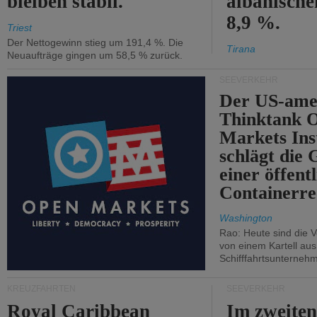
bleiben stabil.
albanisch
8,9 %.
Triest
Der Nettogewinn stieg um 191,4 %. Die
Tirana
Neuaufträge gingen um 58,5 % zurück.
SEEVERKEHR
Der US-ame
Thinktank 
Markets Ins
schlägt die
einer öffent
Containerre
Washington
Rao: Heute sind die V
von einem Kartell au
Schifffahrtsunterneh
KREUZFAHRTEN
SEEVERKEHR
Royal Caribbean
Im zweiten