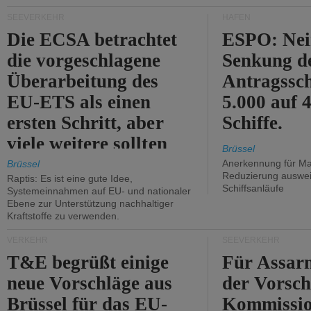
Kritik.
SEEVERKEHR
HÄFEN
Die ECSA betrachtet
ESPO: Nei
die vorgeschlagene
Senkung d
Überarbeitung des
Antragssc
EU-ETS als einen
5.000 auf
ersten Schritt, aber
Schiffe.
viele weitere sollten
Brüssel
folgen.
Anerkennung für M
Brüssel
Reduzierung auswe
Raptis: Es ist eine gute Idee,
Schiffsanläufe
Systemeinnahmen auf EU- und nationaler
Ebene zur Unterstützung nachhaltiger
Kraftstoffe zu verwenden.
VERKEHR
SEEVERKEHR
T&E begrüßt einige
Für Assarm
neue Vorschläge aus
der Vorsch
Brüssel für das EU-
Kommissi