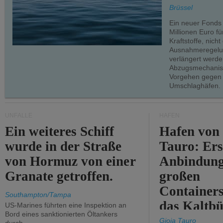
teilweise.
Brüssel
Ein neuer Fonds
Millionen Euro f
Kraftstoffe, nich
Ausnahmeregelun
verlängert werde
Abzugsmechanism
Vorgehen gegen
Umschlaghäfen.
UNFÄLLE
HÄFEN
Ein weiteres Schiff
Hafen von
wurde in der Straße
Tauro: Ers
von Hormuz von einer
Anbindung
Granate getroffen.
großen
Containers
Southampton/Tampa
das Kaltbü
US-Marines führten eine Inspektion an
Bord eines sanktionierten Öltankers
Gioia Tauro