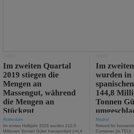
HÄFEN
HÄFEN
Im zweiten Quartal
Im zweiten
2019 stiegen die
wurden in
Mengen an
spanische
Massengut, während
144,8 Mill
die Mengen an
Tonnen Gü
Stückgut
umgeschla
zurückgingen.
%).
Rotterdam
Madrid
Im ersten Halbjahr 2026 wurden 212,0
Rekord für konventi
Millionen Tonnen Güter transportiert (+0,4
Container (in TEU)