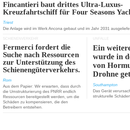
Fincantieri baut drittes Ultra-Luxus-
Kreuzfahrtschiff für Four Seasons Yac
Triest
Die Anlage wird im Werk Ancona gebaut und im Jahr 2031 ausgeliefer
SCHIENENVERKEHR
UNFÄLLE
Fermerci fordert die
Ein weiter
Suche nach Ressourcen
wurde in d
zur Unterstützung des
von Hormu
Schienengüterverkehrs.
Drohne get
Rom
Southampton
Aus dem Papier: Wir erwarten, dass durch
Das Gerät verursach
die Umstrukturierung des PNRR endlich
strukturelle Schäden
Ressourcen bereitgestellt werden, um die
Schäden zu kompensieren, die den
Betreibern entstehen.