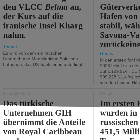
den VLCC
Belma
an,
Güterverk
der Kurs auf die
Hafen von
iranische Insel Kharg
stabil, wäh
nahm.
Savona-Va
zurückging
Tampa
Es wird von dem emiratischen
Genua
Unternehmen Max Maritime Solutions
In den ersten fünf 
betrieben, das US-Sanktionen unterliegt.
2026 belief sich de
auf 1.199.914 TEU 
999.228 (-1,4 %) bz
von den beiden Häfe
KREUZFAHRTEN
HÄFEN
Das türkische
Im ersten 
Unternehmen GIH
wurden in
übernimmt die Anteile
russischen
von Royal Caribbean
451,5 Mill