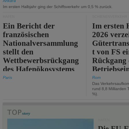
Ankara
Im ersten Halbjahr ging der Schiffsverkehr um 0,5 % zurück.
HÄFEN
SCHIENENVERKEHR
Ein Bericht der
Im ersten 
französischen
2026 verze
Nationalversammlung
Gütertran
stellt den
t von FS e
Wettbewerbsrückgang
Rückgang 
des Hafenökosystems
Betriebse
des Staates fest.
um 2,7 %.
Paris
Rom
Das Verkehrsaufkom
rund 8,8 Milliarden 
%).
HÄFEN
Die EU-E