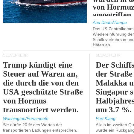
von Hormu
angegriffen.
Abu Dhabi/Tampa
Das US-Zentralkomma
Wiedereinführung der
Schiffsverkehrs in un
Häfen an.
SEEVERKEHR
SEEVERKEHR
Trump kündigt eine
Der Schiff
Steuer auf Waren an,
der Straße
die durch die von den
Malakka 
USA geschützte Straße
Singapur s
von Hormus
Halbjahres
transportiert werden.
um 3,7 %.
Washington/Portsmouth
Port Klang
Sie dürfte 20 % des Wertes der
Allein im zweiten Qu
transportierten Ladungen entsprechen.
wurde ein Rückgang