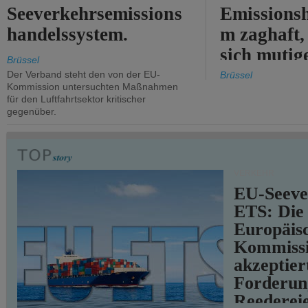
Seeverkehrsemissions
Emissionsh
handelssystem.
m zaghaft, 
sich mutig
Brüssel
Maßnahmen
Der Verband steht den von der EU-
Brüssel
Kommission untersuchten Maßnahmen
für den Luftfahrtsektor kritischer
gegenüber.
VERKEHR
EU-Seeve
ETS: Die
Europäis
Kommiss
akzeptier
Forderun
Reederei