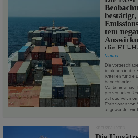
Beobachtu
bestätigt,
Emissions
tem negat
Auswirku
die EU-Hä
Madrid
Die vorgeschlag
bestehen in der 
Kriterien für di
benachbarter
Containerumschl
prozentualen Red
auf das Volumen
Emissionen von S
angewendet wird
KREUZFAHRTEN
Die Umsätze