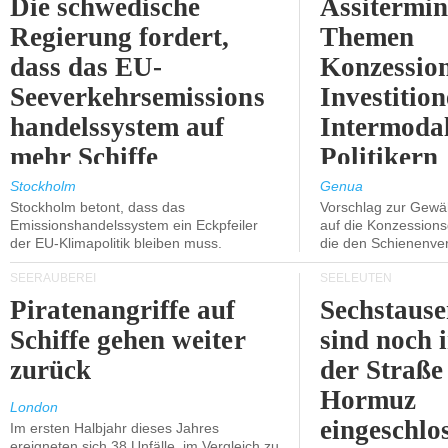
Die schwedische
Assitermin
Regierung fordert,
Themen
dass das EU-
Konzessio
Seeverkehrsemissions
Investitio
handelssystem auf
Intermodal
mehr Schiffe
Politikern
ausgeweitet wird.
näherbring
Stockholm
Genua
Stockholm betont, dass das
Vorschlag zur Gewä
Emissionshandelssystem ein Eckpfeiler
auf die Konzessions
der EU-Klimapolitik bleiben muss.
die den Schienenve
SEERÄUBEREI
SEELEUTEN
Piratenangriffe auf
Sechstause
Schiffe gehen weiter
sind noch 
zurück
der Straße
Hormuz
London
eingeschlo
Im ersten Halbjahr dieses Jahres
ereigneten sich 38 Unfälle, im Vergleich zu