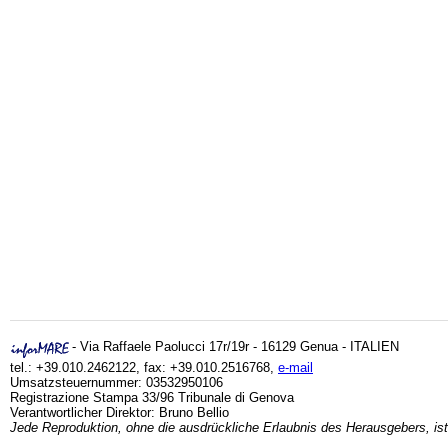
- Via Raffaele Paolucci 17r/19r - 16129 Genua - ITALIEN
tel.: +39.010.2462122, fax: +39.010.2516768,
e-mail
Umsatzsteuernummer: 03532950106
Registrazione Stampa 33/96 Tribunale di Genova
Verantwortlicher Direktor: Bruno Bellio
Jede Reproduktion, ohne die ausdrückliche Erlaubnis des Herausgebers, ist