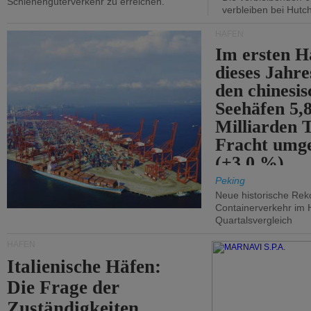
Schienengüterverkehr zu erreichen.
verbleiben bei Hutch
HÄFEN
Im ersten H
dieses Jahr
den chinesi
Seehäfen 5,
Milliarden 
Fracht umg
(+3,0 %).
Peking
Neue historische Rek
Containerverkehr im 
Quartalsvergleich
HÄFEN
Italienische Häfen:
Die Frage der
Zuständigkeiten