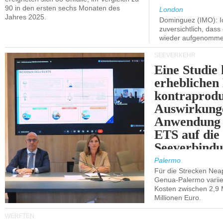
90 in den ersten sechs Monaten des
London
Jahres 2025.
Dominguez (IMO): Ic
zuversichtlich, das
wieder aufgenomme
SEEVERKEHR
Eine Studie 
erheblichen
kontraprodu
Auswirkung
Anwendung 
ETS auf die
Seeverbindu
Westsizilien
Palermo
Für die Strecken Nea
Genua-Palermo variier
Kosten zwischen 2,9 
Millionen Euro.
WERFTEN