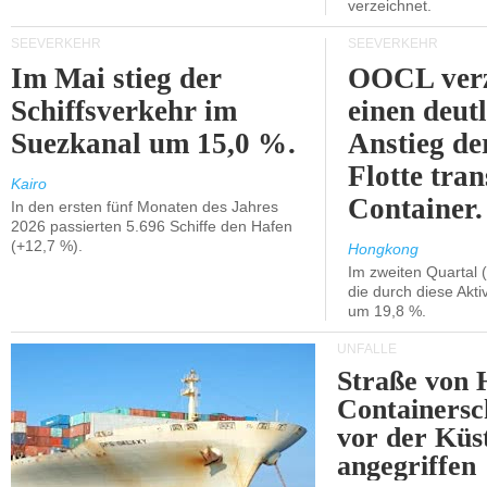
verzeichnet.
SEEVERKEHR
SEEVERKEHR
Im Mai stieg der
OOCL verz
Schiffsverkehr im
einen deut
Suezkanal um 15,0 %.
Anstieg de
Flotte tran
Kairo
Container.
In den ersten fünf Monaten des Jahres
2026 passierten 5.696 Schiffe den Hafen
(+12,7 %).
Hongkong
Im zweiten Quartal (
die durch diese Akti
um 19,8 %.
UNFÄLLE
Straße von 
Containersc
vor der Kü
angegriffen