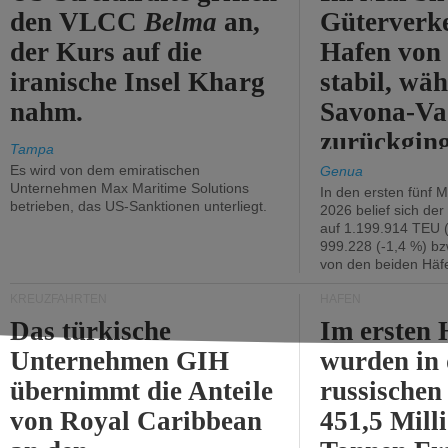
den VLCC
Belma
an,
Güterverk
der Kurs auf die
Hafen von
iranische Insel Kharg
stabil, wäh
nahm.
Savona-Va
zurückging
Tampa
Es wird von dem emiratischen
Genua
Unternehmen Max Maritime Solutions
In den ersten fünf 
betrieben, das US-Sanktionen unterliegt.
2026 belief sich de
auf 1.199.914 TEU 
999.228 (-1,4 %) bz
von den beiden Häfe
KREUZFAHRTEN
HÄFEN
Das türkische
Im ersten 
Unternehmen GIH
wurden in
übernimmt die Anteile
russischen
von Royal Caribbean
451,5 Mill