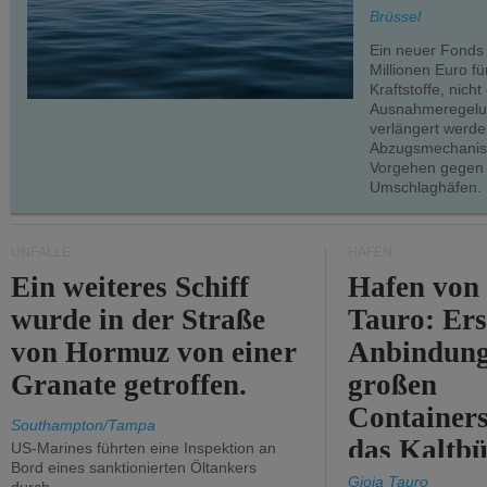
teilweise.
Brüssel
Ein neuer Fonds
Millionen Euro f
Kraftstoffe, nich
Ausnahmeregelun
verlängert werde
Abzugsmechanism
Vorgehen gegen
Umschlaghäfen.
UNFÄLLE
HÄFEN
Ein weiteres Schiff
Hafen von
wurde in der Straße
Tauro: Ers
von Hormuz von einer
Anbindung
Granate getroffen.
großen
Containers
Southampton/Tampa
das Kaltbü
US-Marines führten eine Inspektion an
Bord eines sanktionierten Öltankers
Gioia Tauro