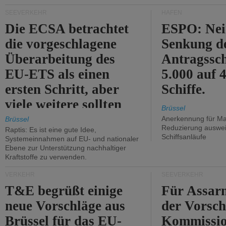
Kritik.
SEEVERKEHR
HÄFEN
Die ECSA betrachtet
ESPO: Nei
die vorgeschlagene
Senkung d
Überarbeitung des
Antragssc
EU-ETS als einen
5.000 auf
ersten Schritt, aber
Schiffe.
viele weitere sollten
Brüssel
folgen.
Anerkennung für M
Brüssel
Reduzierung auswe
Raptis: Es ist eine gute Idee,
Schiffsanläufe
Systemeinnahmen auf EU- und nationaler
Ebene zur Unterstützung nachhaltiger
Kraftstoffe zu verwenden.
VERKEHR
SEEVERKEHR
T&E begrüßt einige
Für Assarm
neue Vorschläge aus
der Vorsch
Brüssel für das EU-
Kommissi