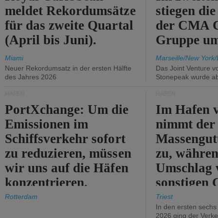
meldet Rekordumsätze
stiegen di
für das zweite Quartal
der CMA
(April bis Juni).
Gruppe um
Miami
Marseille/New York/
Neuer Rekordumsatz in der ersten Hälfte
Das Joint Venture v
des Jahres 2026
Stonepeak wurde a
HÄFEN
HÄFEN
PortXchange: Um die
Im Hafen v
Emissionen im
nimmt der
Schiffsverkehr sofort
Massengut
zu reduzieren, müssen
zu, währen
wir uns auf die Häfen
Umschlag 
konzentrieren.
sonstigen 
abnimmt.
Rotterdam
Triest
In den ersten sech
2026 ging der Verk