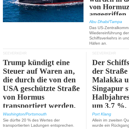
von Hormu
angegriffen.
Abu Dhabi/Tampa
Das US-Zentralkomma
Wiedereinführung der
Schiffsverkehrs in un
Häfen an.
SEEVERKEHR
SEEVERKEHR
Trump kündigt eine
Der Schiff
Steuer auf Waren an,
der Straße
die durch die von den
Malakka 
USA geschützte Straße
Singapur s
von Hormus
Halbjahres
transportiert werden.
um 3,7 %.
Washington/Portsmouth
Port Klang
Sie dürfte 20 % des Wertes der
Allein im zweiten Qu
transportierten Ladungen entsprechen.
wurde ein Rückgang