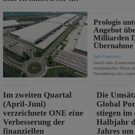
Durchfahrt der Straße
LOGISTIK
von Hormuz.
Prologis unt
Angebot übe
Milliarden 
Übernahme 
San Francisco
Durch den Zusammens
europäischer Riese i
Verwaltung von Logist
SEEVERKEHR
KREUZFAHRTEN
Im zweiten Quartal
Die Umsät
(April-Juni)
Global Por
verzeichnete ONE eine
stiegen im 
Verbesserung der
Halbjahr d
finanziellen
Jahres um