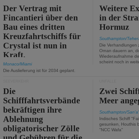
Der Vertrag mit
Weitere Ex
Fincantieri über den
in der Str
Bau eines dritten
Hormuz
Kreuzfahrtschiffs für
Southampton/Teher
Crystal ist nun in
Die Verhandlungen 
Oman dauern an, d
Kraft.
Wiederaufnahme des 
scheint noch in weit
Monaco/Miami
Die Auslieferung ist für 2034 geplant.
SEEVERKEHR
UNFÄLLE
Die
Zwei Schif
Schifffahrtsverbände
Meer angeg
bekräftigen ihre
Southampton/San'a'
Ablehnung
Indisches Schiff "Fa
gesunken, Houthis b
obligatorischer Zölle
"NCC Wafa"
und Gebühren für die