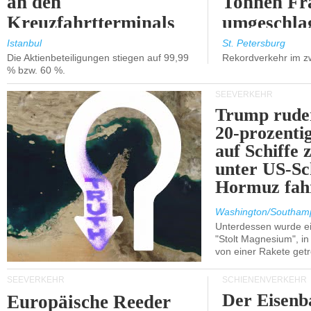
an den
Tonnen Fr
Kreuzfahrtterminals
umgeschla
in Kusadasi und
%).
Istanbul
St. Petersburg
Die Aktienbeteiligungen stiegen auf 99,99
Rekordverkehr im z
Lissabon.
% bzw. 60 %.
SEEVERKEHR
Trump ruder
20-prozenti
auf Schiffe 
unter US-Sc
Hormuz fah
Washington/Southam
Unterdessen wurde ein
"Stolt Magnesium", i
von einer Rakete getr
SEEVERKEHR
SCHIENENVERKEHR
Der Eisenb
Europäische Reeder