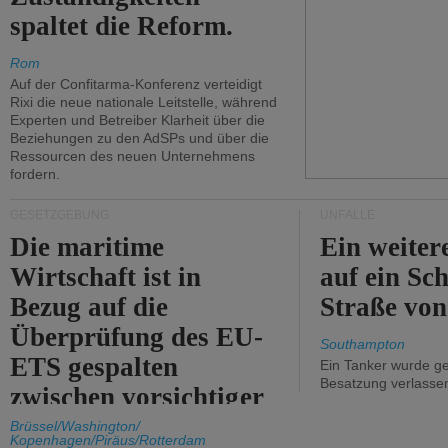
spaltet die Reform.
Rom
Auf der Confitarma-Konferenz verteidigt
Rixi die neue nationale Leitstelle, während
Experten und Betreiber Klarheit über die
Beziehungen zu den AdSPs und über die
Ressourcen des neuen Unternehmens
fordern.
GESETZGEBUNG
UNFÄLLE
Die maritime
Ein weiter
Wirtschaft ist in
auf ein Sch
Bezug auf die
Straße vo
Überprüfung des EU-
Southampton
ETS gespalten
Ein Tanker wurde ge
Besatzung verlasse
zwischen vorsichtiger
Unterstützung und
Brüssel/Washington/
Kopenhagen/Piräus/Rotterdam