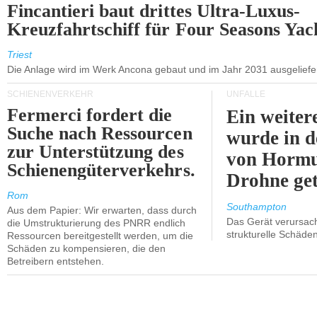
Fincantieri baut drittes Ultra-Luxus-
Kreuzfahrtschiff für Four Seasons Yac
Triest
Die Anlage wird im Werk Ancona gebaut und im Jahr 2031 ausgeliefer
SCHIENENVERKEHR
UNFÄLLE
Fermerci fordert die
Ein weiter
Suche nach Ressourcen
wurde in d
zur Unterstützung des
von Hormu
Schienengüterverkehrs.
Drohne get
Rom
Southampton
Aus dem Papier: Wir erwarten, dass durch
Das Gerät verursach
die Umstrukturierung des PNRR endlich
strukturelle Schäden
Ressourcen bereitgestellt werden, um die
Schäden zu kompensieren, die den
Betreibern entstehen.