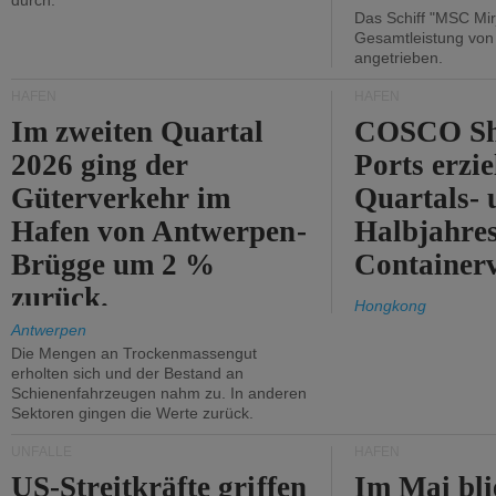
durch.
Das Schiff "MSC Mir
Gesamtleistung vo
angetrieben.
HÄFEN
HÄFEN
Im zweiten Quartal
COSCO Sh
2026 ging der
Ports erzie
Güterverkehr im
Quartals- 
Hafen von Antwerpen-
Halbjahre
Brügge um 2 %
Container
zurück.
Hongkong
Antwerpen
Die Mengen an Trockenmassengut
erholten sich und der Bestand an
Schienenfahrzeugen nahm zu. In anderen
Sektoren gingen die Werte zurück.
UNFÄLLE
HÄFEN
US-Streitkräfte griffen
Im Mai bli