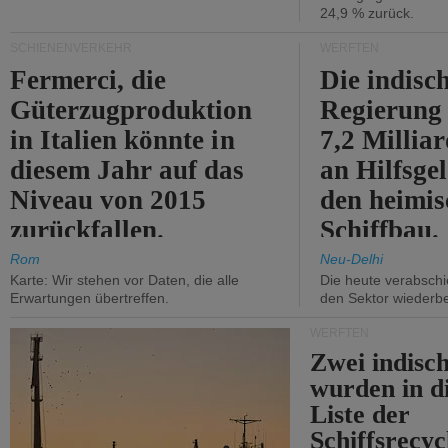
24,9 % zurück.
SCHIENENVERKEHR
WERFTEN
Fermerci, die
Die indisc
Güterzugproduktion
Regierung
in Italien könnte in
7,2 Millia
diesem Jahr auf das
an Hilfsge
Niveau von 2015
den heimi
zurückfallen.
Schiffbau.
Rom
Neu-Delhi
Karte: Wir stehen vor Daten, die alle
Die heute verabschie
Erwartungen übertreffen.
den Sektor wiederb
WERFTEN
Zwei indisc
wurden in d
Liste der
Schiffsrecyc