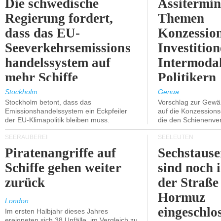
Die schwedische
Assitermin
Regierung fordert,
Themen
dass das EU-
Konzessio
Seeverkehrsemissions
Investitio
handelssystem auf
Intermodal
mehr Schiffe
Politikern
ausgeweitet wird.
näherbring
Stockholm
Genua
Stockholm betont, dass das
Vorschlag zur Gewä
Emissionshandelssystem ein Eckpfeiler
auf die Konzessions
der EU-Klimapolitik bleiben muss.
die den Schienenve
SEERÄUBEREI
SEELEUTEN
Piratenangriffe auf
Sechstause
Schiffe gehen weiter
sind noch 
zurück
der Straße
Hormuz
London
eingeschlo
Im ersten Halbjahr dieses Jahres
ereigneten sich 38 Unfälle, im Vergleich zu