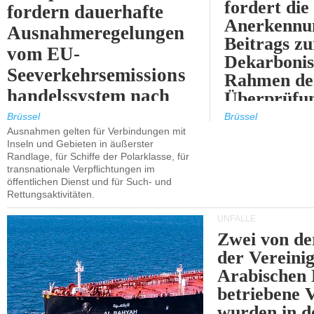
fordert die
fordern dauerhafte
Anerkennun
Ausnahmeregelungen
Beitrags zu
vom EU-
Dekarbonis
Seeverkehrsemissions
Rahmen de
handelssystem nach
Überprüfun
2030.
ETS.
Brüssel
Brüssel
Ausnahmen gelten für Verbindungen mit
Inseln und Gebieten in äußerster
Randlage, für Schiffe der Polarklasse, für
transnationale Verpflichtungen im
öffentlichen Dienst und für Such- und
Rettungsaktivitäten.
UNFÄLLE
Zwei von 
der Vereini
Arabischen
betriebene
wurden in d