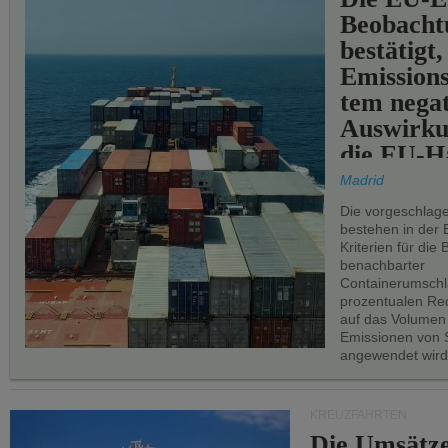
Beobachtu
bestätigt,
Emissions
tem negat
Auswirku
die EU-Hä
Madrid
Die vorgeschlag
bestehen in der 
Kriterien für di
benachbarter
Containerumschl
prozentualen Red
auf das Volumen
Emissionen von S
angewendet wird
KREUZFAHRTEN
Die Umsätze