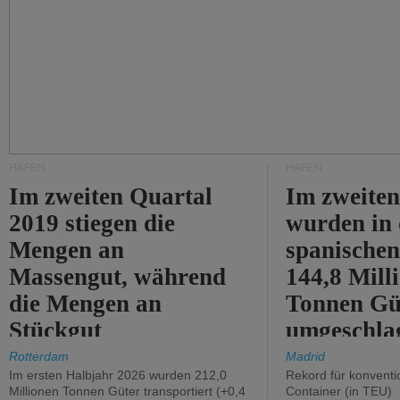
HÄFEN
HÄFEN
Im zweiten Quartal
Im zweiten
2019 stiegen die
wurden in
Mengen an
spanische
Massengut, während
144,8 Mill
die Mengen an
Tonnen Gü
Stückgut
umgeschla
zurückgingen.
%).
Rotterdam
Madrid
Im ersten Halbjahr 2026 wurden 212,0
Rekord für konventi
Millionen Tonnen Güter transportiert (+0,4
Container (in TEU)