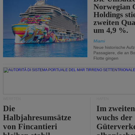
Norwegian C
Holdings sti
zweiten Qua
um 4,9 %.
Miami
Neue historische Auf
Passagiere, die an Bo
Flotte gingen
WERFTEN
HÄFEN
Die
Im zweiten
Halbjahresumsätze
wuchs der
von Fincantieri
Güterverke