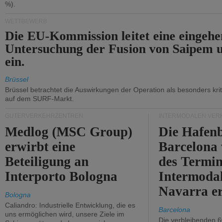
%).
WETTBEWERB
Die EU-Kommission leitet eine eingeh
Untersuchung der Fusion von Saipem 
ein.
Brüssel
Brüssel betrachtet die Auswirkungen der Operation als besonders kri
auf dem SURF-Markt.
GÜTERVERKEHRZENTREN
INTERMODALEN VER
Medlog (MSC Group)
Die Hafen
erwirbt eine
Barcelona
Beteiligung an
des Termin
Interporto Bologna
Intermodal
Navarra e
Bologna
Caliandro: Industrielle Entwicklung, die es
Barcelona
uns ermöglichen wird, unsere Ziele im
Die verbleibenden 6