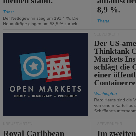
bleiben stabil.
albanisch
8,9 %.
Triest
Der Nettogewinn stieg um 191,4 %. Die
Tirana
Neuaufträge gingen um 58,5 % zurück.
SEEVERKEHR
Der US-ame
Thinktank 
Markets Ins
schlägt die
einer öffent
Containerre
Washington
Rao: Heute sind die V
von einem Kartell au
Schifffahrtsunterneh
KREUZFAHRTEN
SEEVERKEHR
Royal Caribbean
Im zweiten