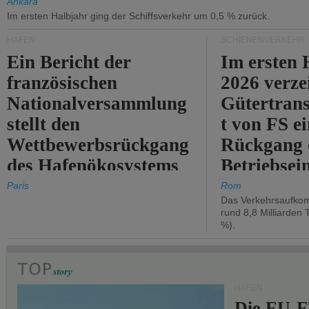
Ankara
Im ersten Halbjahr ging der Schiffsverkehr um 0,5 % zurück.
HÄFEN
SCHIENENVERKEHR
Ein Bericht der
Im ersten 
französischen
2026 verze
Nationalversammlung
Gütertran
stellt den
t von FS e
Wettbewerbsrückgang
Rückgang 
des Hafenökosystems
Betriebse
des Staates fest.
um 2,7 %.
Paris
Rom
Das Verkehrsaufkom
rund 8,8 Milliarden 
%).
HÄFEN
Die EU-E