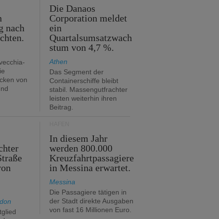
m
Die Danaos
n
Corporation meldet
g nach
ein
ichten.
Quartalsumsatzwach
stum von 4,7 %.
Athen
avecchia-
ie
Das Segment der
cken von
Containerschiffe bleibt
und
stabil. Massengutfrachter
leisten weiterhin ihren
Beitrag.
HÄFEN
In diesem Jahr
chter
werden 800.000
Straße
Kreuzfahrtpassagiere
von
in Messina erwartet.
Messina
Die Passagiere tätigen in
der Stadt direkte Ausgaben
ndon
von fast 16 Millionen Euro.
glied