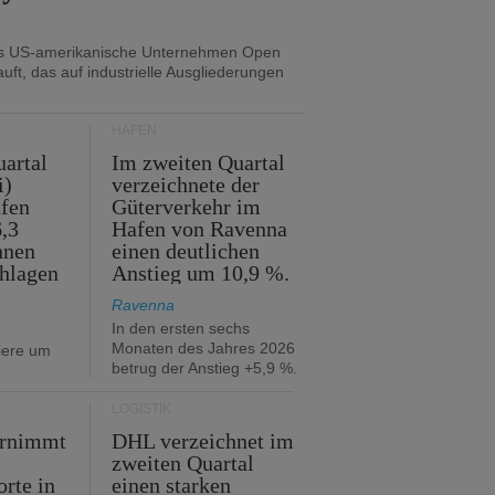
as US-amerikanische Unternehmen Open
uft, das auf industrielle Ausgliederungen
HÄFEN
artal
Im zweiten Quartal
i)
verzeichnete der
fen
Güterverkehr im
,3
Hafen von Ravenna
nnen
einen deutlichen
hlagen
Anstieg um 10,9 %.
Ravenna
In den ersten sechs
Monaten des Jahres 2026
iere um
betrug der Anstieg +5,9 %.
LOGISTIK
ernimmt
DHL verzeichnet im
zweiten Quartal
orte in
einen starken