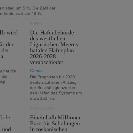
rt stieg um 5 %. Die Zahl der
 erhöhte sich um 48 %.
HÄFEN
lli wird
Die Hafenbehörde
des westlichen
är der
Ligurischen Meeres
 der
hat den Hafenplan
ia.
2026-2028
verabschiedet.
Genua
t hat die
 der
Die Prognosen für 2028
igt.
deuten auf einen Anstieg
der Beschäftigtenzahl in
den Häfen des Systems um
etwa 150 hin.
AUSBILDUNG
örde
Eineinhalb Millionen
Euro für Schulungen
n und
in toskanischen