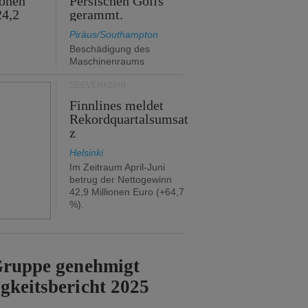
ionen
Persischen Golfs
24,2
gerammt.
Piräus/Southampton
Beschädigung des
Maschinenraums
SEEVERKEHR
Finnlines meldet
Rekordquartalsumsat
z
Helsinki
Im Zeitraum April-Juni
betrug der Nettogewinn
42,9 Millionen Euro (+64,7
%).
-Gruppe genehmigt
gkeitsbericht 2025