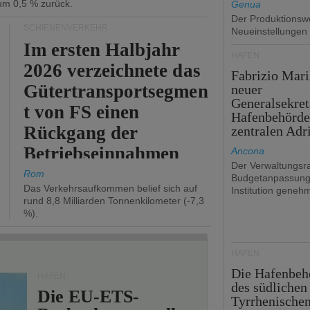
 um 0,5 % zurück.
Genua
Der Produktionswe
SCHIENENVERKEHR
Neueinstellungen
Im ersten Halbjahr
HÄFEN
2026 verzeichnete das
Fabrizio Mari
Gütertransportsegmen
neuer
Generalsekret
t von FS einen
Hafenbehörde
Rückgang der
zentralen Adr
Betriebseinnahmen
Ancona
Der Verwaltungsra
um 2,7 %.
Rom
Budgetanpassung
Das Verkehrsaufkommen belief sich auf
Institution genehm
rund 8,8 Milliarden Tonnenkilometer (-7,3
%).
HÄFEN
Die Hafenbeh
HÄFEN
des südlichen
Die EU-ETS-
Tyrrhenische