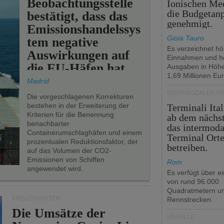
Beobachtungsstelle
Ionischen Mee
die Budgetan
bestätigt, dass das
genehmigt.
Emissionshandelssys
Gioia Tauro
tem negative
Es verzeichnet h
Auswirkungen auf
Einnahmen und h
die EU-Häfen hat.
Ausgaben in Höh
1,69 Millionen Eur
Madrid
INTERMODALEN V
Die vorgeschlagenen Korrekturen
bestehen in der Erweiterung der
Terminali Ital
Kriterien für die Benennung
ab dem nächst
benachbarter
das intermoda
Containerumschlaghäfen und einem
Terminal Ort
prozentualen Reduktionsfaktor, der
betreiben.
auf das Volumen der CO2-
Emissionen von Schiffen
Rom
angewendet wird.
Es verfügt über e
von rund 96.000
Quadratmetern un
KREUZFAHRTEN
Rennstrecken.
Die Umsätze der
UNFÄLLE