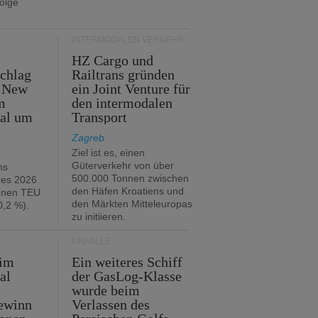
folge
INTERMODALEN VERKEHR
HZ Cargo und
chlag
Railtrans gründen
n New
ein Joint Venture für
m
den intermodalen
tal um
Transport
Zagreb
Ziel ist es, einen
Güterverkehr von über
hs
500.000 Tonnen zwischen
res 2026
den Häfen Kroatiens und
ionen TEU
den Märkten Mitteleuropas
,2 %).
zu initiieren.
UNFÄLLE
 im
Ein weiteres Schiff
al
der GasLog-Klasse
wurde beim
ewinn
Verlassen des