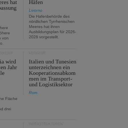
res hat
Häfen
passung
Livorno
Die Hafenbehörde des
nördlichen Tyrrhenischen
Meeres hat ihren
öhere
Ausbildungsplan für 2026-
öhere
2028 vorgestellt.
e von
o.
ERKEHR
VERKEHR
ia wird
Italien und Tunesien
en Jahr
unterzeichnen ein
le
Kooperationsabkom
e
men im Transport-
und Logistiksektor
Rom
ine Fläche
d drei
INFRASTRUKTUREN