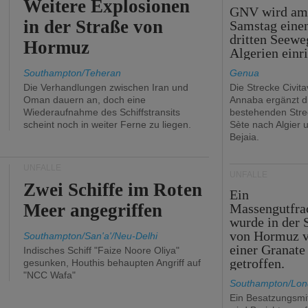
Weitere Explosionen
GNV wird a
in der Straße von
Samstag eine
dritten Seewe
Hormuz
Algerien einr
Southampton/Teheran
Genua
Die Verhandlungen zwischen Iran und
Die Strecke Civit
Oman dauern an, doch eine
Annaba ergänzt d
Wiederaufnahme des Schiffstransits
bestehenden Stre
scheint noch in weiter Ferne zu liegen.
Sète nach Algier 
Bejaia.
UNFÄLLE
UNFÄLLE
Zwei Schiffe im Roten
Ein
Meer angegriffen
Massengutfra
wurde in der 
von Hormuz 
Southampton/San'a'/Neu-Delhi
einer Granate
Indisches Schiff "Faize Noore Oliya"
getroffen.
gesunken, Houthis behaupten Angriff auf
"NCC Wafa"
Southampton/Lo
Ein Besatzungsmit