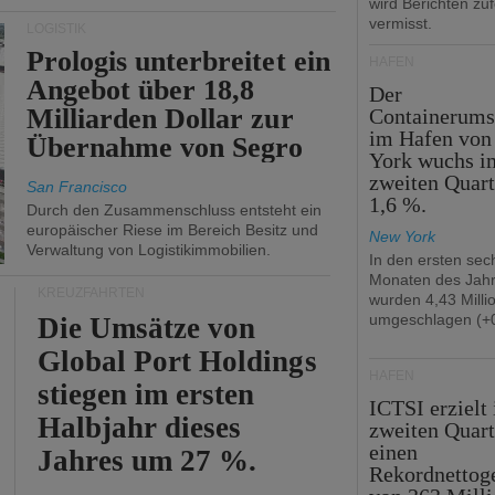
wird Berichten zu
vermisst.
LOGISTIK
Prologis unterbreitet ein
HÄFEN
Angebot über 18,8
Der
Milliarden Dollar zur
Containerums
im Hafen vo
Übernahme von Segro
York wuchs i
zweiten Quar
San Francisco
1,6 %.
Durch den Zusammenschluss entsteht ein
europäischer Riese im Bereich Besitz und
New York
Verwaltung von Logistikimmobilien.
In den ersten sec
Monaten des Jah
KREUZFAHRTEN
wurden 4,43 Mill
umgeschlagen (+0
Die Umsätze von
Global Port Holdings
HÄFEN
stiegen im ersten
ICTSI erzielt
Halbjahr dieses
zweiten Quart
einen
Jahres um 27 %.
Rekordnettog