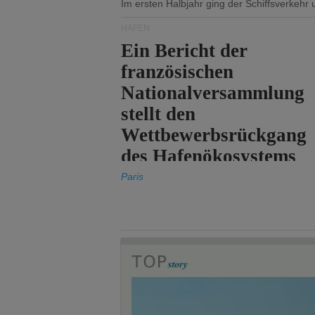
Im ersten Halbjahr ging der Schiffsverkehr
HÄFEN
Ein Bericht der
französischen
Nationalversammlung
stellt den
Wettbewerbsrückgang
des Hafenökosystems
des Staates fest.
Paris