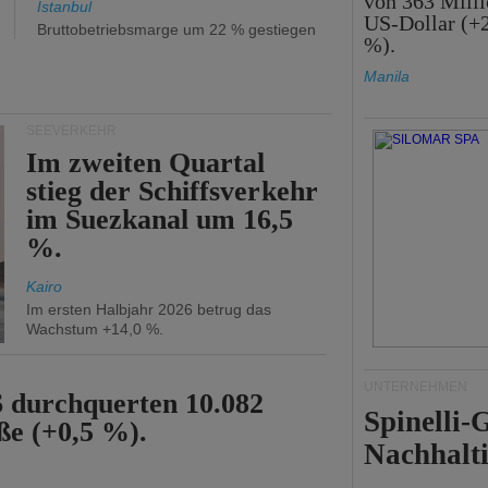
von 363 Mill
Istanbul
US-Dollar (+
Bruttobetriebsmarge um 22 % gestiegen
%).
Manila
SEEVERKEHR
Im zweiten Quartal
stieg der Schiffsverkehr
im Suezkanal um 16,5
%.
Kairo
Im ersten Halbjahr 2026 betrug das
Wachstum +14,0 %.
UNTERNEHMEN
6 durchquerten 10.082
Spinelli
ße (+0,5 %).
Nachhalti