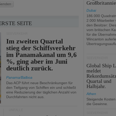
Großbritanni
Senden
Dubai
186.000 Quadrat
2.000 Mitarbeiter
ERSTE SEITE
den Besitzer: Dies 
vom britischen Ka
SEEVERKEHR
für die Übernahm
Wincanton auferl
Im zweiten Quartal
Übertragungsaufl
stieg der Schiffsverkehr
im Panamakanal um 9,6
SEEVERKEHR
%, ging aber im Juni
Global Ship 
deutlich zurück.
meldet
Rekordumsät
Panama/Balboa
Quartal und
Das ACP führt neue Beschränkungen für
Halbjahr.
den Tiefgang von Schiffen ein und schließt
eine Reduzierung der täglichen Anzahl von
Athen
Durchfahrten nicht aus.
Steigende Kosten
die Gewinne.
UNFÄLLE
SEEVERKEHR