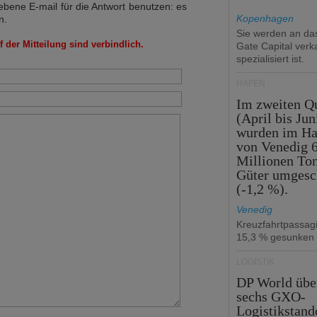
bene E-mail für die Antwort benutzen: es
Kopenhagen
n.
Sie werden an d
 der Mitteilung sind verbindlich.
Gate Capital verka
spezialisiert ist.
HÄFEN
Im zweiten Qu
(April bis Jun
wurden im Ha
von Venedig 6
Millionen To
Güter umgesc
(-1,2 %).
Venedig
Kreuzfahrtpassag
15,3 % gesunken
LOGISTIK
DP World üb
sechs GXO-
Logistikstand