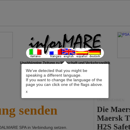
Unabhängige Zeitung zu Wirtschaft und Verkehrspolitik
We've detected that you might be
speaking a different language.
If you want to change the language of the
page you can click one of the flags above.
x
UNTERNEHMEN
ung senden
Die Maer
Maersk T
H2S Safet
DALMARE SPA
in Verbindung setzen.