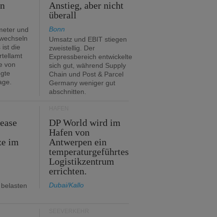
en
Anstieg, aber nicht
überall
Bonn
meter und
 wechseln
Umsatz und EBIT stiegen
ist die
zweistellig. Der
rtellamt
Expressbereich entwickelte
e von
sich gut, während Supply
egte
Chain und Post & Parcel
age.
Germany weniger gut
abschnitten.
HÄFEN
Lease
DP World wird im
Hafen von
ze im
Antwerpen ein
temperaturgeführtes
Logistikzentrum
errichten.
Dubai/Kallo
 belasten
SEEVERKEHR