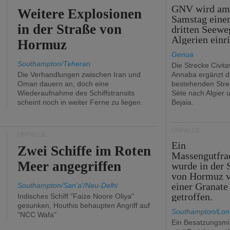
GNV wird a
Weitere Explosionen
Samstag eine
in der Straße von
dritten Seewe
Algerien einr
Hormuz
Genua
Southampton/Teheran
Die Strecke Civit
Die Verhandlungen zwischen Iran und
Annaba ergänzt d
Oman dauern an, doch eine
bestehenden Stre
Wiederaufnahme des Schiffstransits
Sète nach Algier 
scheint noch in weiter Ferne zu liegen.
Bejaia.
UNFÄLLE
UNFÄLLE
Ein
Zwei Schiffe im Roten
Massengutfra
Meer angegriffen
wurde in der 
von Hormuz 
einer Granate
Southampton/San'a'/Neu-Delhi
getroffen.
Indisches Schiff "Faize Noore Oliya"
gesunken, Houthis behaupten Angriff auf
Southampton/Lo
"NCC Wafa"
Ein Besatzungsmit