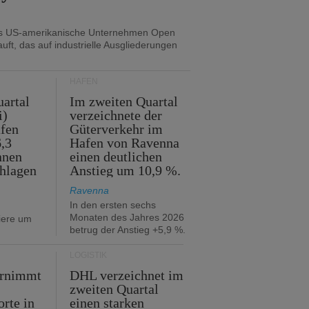
as US-amerikanische Unternehmen Open
uft, das auf industrielle Ausgliederungen
HÄFEN
artal
Im zweiten Quartal
i)
verzeichnete der
fen
Güterverkehr im
,3
Hafen von Ravenna
nnen
einen deutlichen
hlagen
Anstieg um 10,9 %.
Ravenna
In den ersten sechs
Monaten des Jahres 2026
iere um
betrug der Anstieg +5,9 %.
LOGISTIK
ernimmt
DHL verzeichnet im
zweiten Quartal
orte in
einen starken