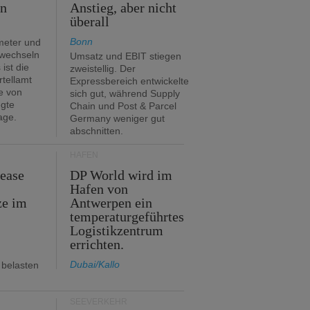
en
Anstieg, aber nicht
überall
Bonn
meter und
 wechseln
Umsatz und EBIT stiegen
ist die
zweistellig. Der
rtellamt
Expressbereich entwickelte
e von
sich gut, während Supply
egte
Chain und Post & Parcel
age.
Germany weniger gut
abschnitten.
HÄFEN
Lease
DP World wird im
Hafen von
ze im
Antwerpen ein
temperaturgeführtes
Logistikzentrum
errichten.
Dubai/Kallo
 belasten
SEEVERKEHR