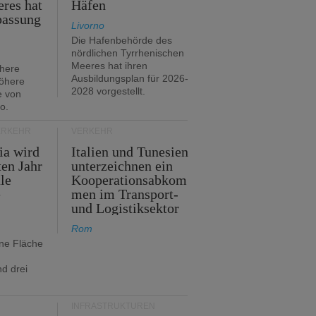
res hat
Häfen
passung
Livorno
Die Hafenbehörde des
nördlichen Tyrrhenischen
Meeres hat ihren
öhere
Ausbildungsplan für 2026-
öhere
2028 vorgestellt.
e von
o.
ERKEHR
VERKEHR
ia wird
Italien und Tunesien
en Jahr
unterzeichnen ein
le
Kooperationsabkom
e
men im Transport-
und Logistiksektor
Rom
ine Fläche
d drei
INFRASTRUKTUREN