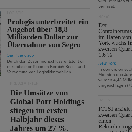
wird Berichten zu
vermisst.
LOGISTIK
HÄFEN
Prologis unterbreitet ein
Der
Angebot über 18,8
Containerums
Milliarden Dollar zur
im Hafen vo
York wuchs i
Übernahme von Segro
zweiten Quar
1,6 %.
San Francisco
Durch den Zusammenschluss entsteht ein
New York
europäischer Riese im Bereich Besitz und
In den ersten sec
Verwaltung von Logistikimmobilien.
Monaten des Jah
wurden 4,43 Mill
KREUZFAHRTEN
umgeschlagen (+0
Die Umsätze von
Global Port Holdings
HÄFEN
ICTSI erzielt
stiegen im ersten
zweiten Quart
Halbjahr dieses
einen
Rekordnettog
Jahres um 27 %.