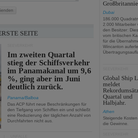
Großbritanni
Senden
Dubai
186.000 Quadrat
2.000 Mitarbeiter
den Besitzer: Dies 
ERSTE SEITE
vom britischen Ka
für die Übernahm
SEEVERKEHR
Wincanton auferl
Übertragungsaufl
Im zweiten Quartal
stieg der Schiffsverkehr
im Panamakanal um 9,6
SEEVERKEHR
%, ging aber im Juni
Global Ship 
meldet
deutlich zurück.
Rekordumsät
Quartal und
Panama/Balboa
Halbjahr.
Das ACP führt neue Beschränkungen für
den Tiefgang von Schiffen ein und schließt
Athen
eine Reduzierung der täglichen Anzahl von
Steigende Kosten
Durchfahrten nicht aus.
die Gewinne.
SEEVERKEHR
UNFÄLLE