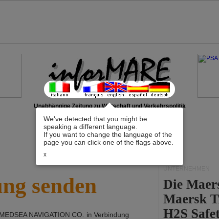
Unabhängige Zeitung zu Wirtschaft und Verkehrspolitik
We've detected that you might be
speaking a different language.
If you want to change the language of the
page you can click one of the flags above.
x
UNTERNEHMEN
ung senden
Die Maer
Maersk T
H2S Safet
MEDSEA NAVIGATION CO.
in Verbindung