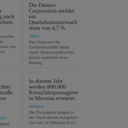
m
Die Danaos
n
Corporation meldet
g nach
ein
ichten.
Quartalsumsatzwach
stum von 4,7 %.
Athen
avecchia-
ie
Das Segment der
cken von
Containerschiffe bleibt
und
stabil. Massengutfrachter
leisten weiterhin ihren
Beitrag.
HÄFEN
In diesem Jahr
chter
werden 800.000
Straße
Kreuzfahrtpassagiere
von
in Messina erwartet.
Messina
Die Passagiere tätigen in
der Stadt direkte Ausgaben
ndon
von fast 16 Millionen Euro.
glied