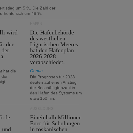
rt stieg um 5 %. Die Zahl der
 erhöhte sich um 48 %.
HÄFEN
lli wird
Die Hafenbehörde
des westlichen
är der
Ligurischen Meeres
 der
hat den Hafenplan
ia.
2026-2028
verabschiedet.
Genua
t hat die
 der
Die Prognosen für 2028
igt.
deuten auf einen Anstieg
der Beschäftigtenzahl in
den Häfen des Systems um
etwa 150 hin.
AUSBILDUNG
örde
Eineinhalb Millionen
Euro für Schulungen
n und
in toskanischen