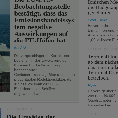
Ionischen Mee
Beobachtungsstelle
die Budgetan
bestätigt, dass das
genehmigt.
Emissionshandelssys
Gioia Tauro
tem negative
Es verzeichnet h
Einnahmen und h
Auswirkungen auf
Ausgaben in Höh
die EU-Häfen hat.
1,69 Millionen Eur
Madrid
INTERMODALEN V
Die vorgeschlagenen Korrekturen
Terminali Ital
bestehen in der Erweiterung der
ab dem nächst
Kriterien für die Benennung
das intermoda
benachbarter
Terminal Ort
Containerumschlaghäfen und einem
betreiben.
prozentualen Reduktionsfaktor, der
auf das Volumen der CO2-
Rom
Emissionen von Schiffen
Es verfügt über e
angewendet wird.
von rund 96.000
Quadratmetern un
Rennstrecken.
KREUZFAHRTEN
UNFÄLLE
Die Umsätze der