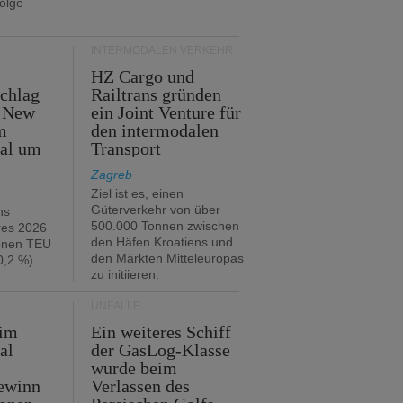
folge
INTERMODALEN VERKEHR
HZ Cargo und
chlag
Railtrans gründen
n New
ein Joint Venture für
m
den intermodalen
tal um
Transport
Zagreb
Ziel ist es, einen
Güterverkehr von über
hs
500.000 Tonnen zwischen
res 2026
den Häfen Kroatiens und
ionen TEU
den Märkten Mitteleuropas
,2 %).
zu initiieren.
UNFÄLLE
 im
Ein weiteres Schiff
al
der GasLog-Klasse
wurde beim
ewinn
Verlassen des