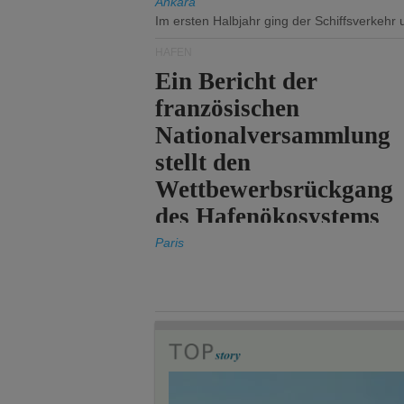
Ankara
Im ersten Halbjahr ging der Schiffsverkehr
HÄFEN
Ein Bericht der
französischen
Nationalversammlung
stellt den
Wettbewerbsrückgang
des Hafenökosystems
des Staates fest.
Paris