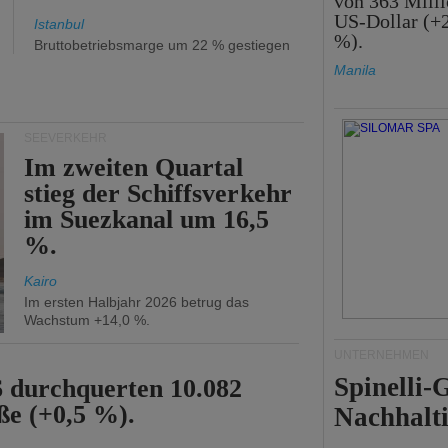
von 363 Mill
US-Dollar (+
Istanbul
%).
Bruttobetriebsmarge um 22 % gestiegen
Manila
SEEVERKEHR
Im zweiten Quartal
stieg der Schiffsverkehr
im Suezkanal um 16,5
%.
Kairo
Im ersten Halbjahr 2026 betrug das
Wachstum +14,0 %.
UNTERNEHMEN
Spinelli
6 durchquerten 10.082
ße (+0,5 %).
Nachhalti