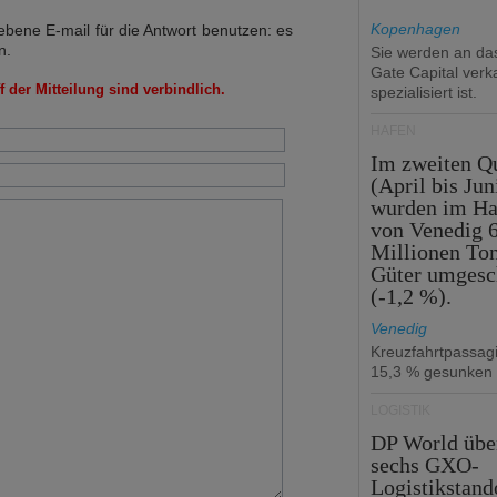
Kopenhagen
bene E-mail für die Antwort benutzen: es
n.
Sie werden an d
Gate Capital verka
 der Mitteilung sind verbindlich.
spezialisiert ist.
HÄFEN
Im zweiten Qu
(April bis Jun
wurden im Ha
von Venedig 6
Millionen To
Güter umgesc
(-1,2 %).
Venedig
Kreuzfahrtpassag
15,3 % gesunken
LOGISTIK
DP World üb
sechs GXO-
Logistikstand