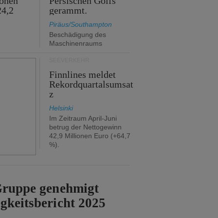
ionen
Persischen Golfs
24,2
gerammt.
Piräus/Southampton
Beschädigung des
Maschinenraums
SEEVERKEHR
Finnlines meldet
Rekordquartalsumsat
z
Helsinki
Im Zeitraum April-Juni
betrug der Nettogewinn
42,9 Millionen Euro (+64,7
%).
-Gruppe genehmigt
gkeitsbericht 2025