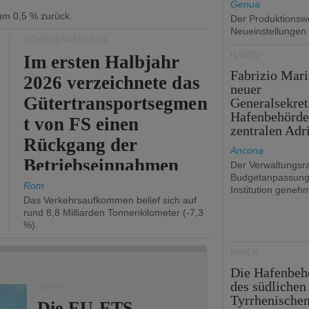
Genua
 um 0,5 % zurück.
Der Produktionswe
Neueinstellungen
SCHIENENVERKEHR
HÄFEN
Im ersten Halbjahr
Fabrizio Mari
2026 verzeichnete das
neuer
Gütertransportsegmen
Generalsekret
Hafenbehörde
t von FS einen
zentralen Adr
Rückgang der
Ancona
Betriebseinnahmen
Der Verwaltungsra
Budgetanpassung
um 2,7 %.
Rom
Institution genehm
Das Verkehrsaufkommen belief sich auf
rund 8,8 Milliarden Tonnenkilometer (-7,3
%).
HÄFEN
Die Hafenbeh
des südlichen
HÄFEN
Tyrrhenische
Die EU-ETS-