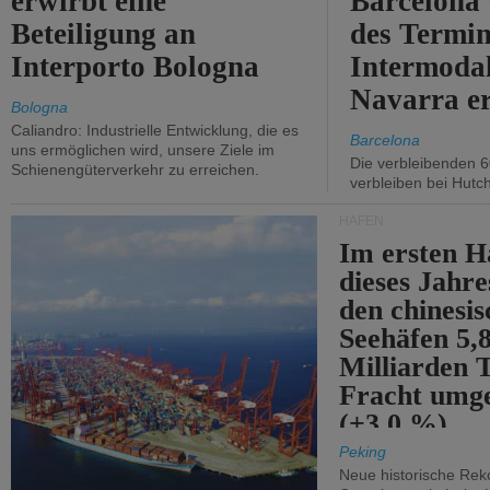
erwirbt eine
Barcelona
Beteiligung an
des Termin
Interporto Bologna
Intermodal
Navarra e
Bologna
Caliandro: Industrielle Entwicklung, die es
Barcelona
uns ermöglichen wird, unsere Ziele im
Die verbleibenden 6
Schienengüterverkehr zu erreichen.
verbleiben bei Hutch
HÄFEN
Im ersten H
dieses Jahr
den chinesi
Seehäfen 5,
Milliarden 
Fracht umg
(+3,0 %).
Peking
Neue historische Rek