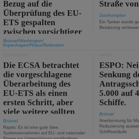
Bezug auf die
Straße vo
Überprüfung des EU-
Southampton
ETS gespalten
Ein Tanker wurde ge
Besatzung verlasse
zwischen vorsichtiger
Unterstützung und
Brüssel/Washington/
Kopenhagen/Piräus/Rotterdam
Kritik.
SEEVERKEHR
HÄFEN
Die ECSA betrachtet
ESPO: Nei
die vorgeschlagene
Senkung d
Überarbeitung des
Antragssc
EU-ETS als einen
5.000 auf
ersten Schritt, aber
Schiffe.
viele weitere sollten
Brüssel
folgen.
Anerkennung für M
Brüssel
Reduzierung auswe
Raptis: Es ist eine gute Idee,
Schiffsanläufe
Systemeinnahmen auf EU- und nationaler
Ebene zur Unterstützung nachhaltiger