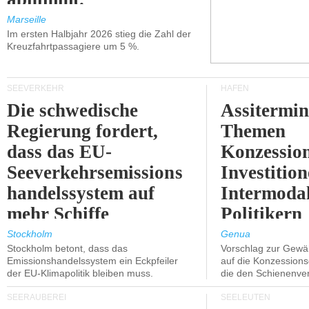
Marseille
Im ersten Halbjahr 2026 stieg die Zahl der
Kreuzfahrtpassagiere um 5 %.
SEEVERKEHR
HÄFEN
Die schwedische
Assitermin
Regierung fordert,
Themen
dass das EU-
Konzessio
Seeverkehrsemissions
Investitio
handelssystem auf
Intermodal
mehr Schiffe
Politikern
ausgeweitet wird.
näherbring
Stockholm
Genua
Stockholm betont, dass das
Vorschlag zur Gewä
Emissionshandelssystem ein Eckpfeiler
auf die Konzessions
der EU-Klimapolitik bleiben muss.
die den Schienenve
SEERÄUBEREI
SEELEUTEN