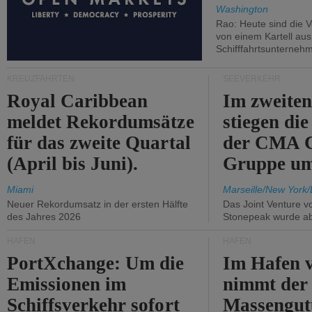
Washington
Rao: Heute sind die V
von einem Kartell au
Schifffahrtsunterneh
KREUZFAHRTEN
SEEVERKEHR
Royal Caribbean
Im zweiten
meldet Rekordumsätze
stiegen di
für das zweite Quartal
der CMA
(April bis Juni).
Gruppe um
Miami
Marseille/New York/
Neuer Rekordumsatz in der ersten Hälfte
Das Joint Venture v
des Jahres 2026
Stonepeak wurde a
HÄFEN
HÄFEN
PortXchange: Um die
Im Hafen v
Emissionen im
nimmt der
Schiffsverkehr sofort
Massengut