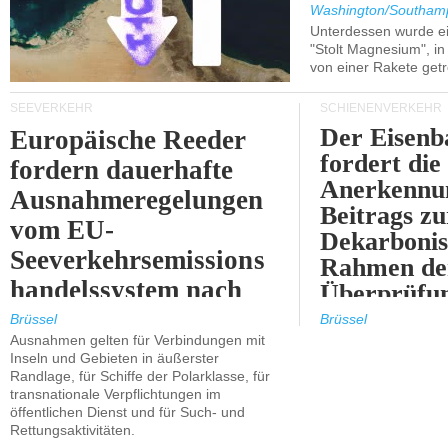
Washington/Southam
Unterdessen wurde ein
"Stolt Magnesium", i
von einer Rakete getr
SEEVERKEHR
SCHIENENVERKEHR
Der Eisenb
Europäische Reeder
fordert die
fordern dauerhafte
Anerkennun
Ausnahmeregelungen
Beitrags zu
vom EU-
Dekarbonis
Seeverkehrsemissions
Rahmen de
handelssystem nach
Überprüfun
2030.
ETS.
Brüssel
Brüssel
Ausnahmen gelten für Verbindungen mit
Inseln und Gebieten in äußerster
Randlage, für Schiffe der Polarklasse, für
transnationale Verpflichtungen im
öffentlichen Dienst und für Such- und
Rettungsaktivitäten.