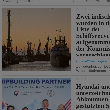
Erwartungen übertreffen.
den Sektor wiederb
WERFTEN
Zwei indisc
wurden in d
Liste der
Schiffsrecyc
aufgenomme
der Kommis
vorgeschlag
Brüssel/Washington
Zufriedenheit der EC
Weltschifffahrtsrats
WERFTEN
Hyundai un
unterzeichn
Abkommen 
gestützten S