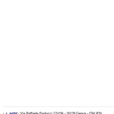
- Via Raffaele Paolucci 17r/19r - 16129 Genua - ITALIEN