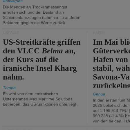
Antwerpen
Die Mengen an Trockenmassengut
erholten sich und der Bestand an
Schienenfahrzeugen nahm zu. In anderen
Sektoren gingen die Werte zurück.
UNFÄLLE
HÄFEN
US-Streitkräfte griffen
Im Mai bli
den VLCC
Belma
an,
Güterverk
der Kurs auf die
Hafen von
iranische Insel Kharg
stabil, wäh
nahm.
Savona-Va
zurückging
Tampa
Es wird von dem emiratischen
Genua
Unternehmen Max Maritime Solutions
In den ersten fünf 
betrieben, das US-Sanktionen unterliegt.
2026 belief sich de
auf 1.199.914 TEU 
999.228 (-1,4 %) bz
von den beiden Häfe