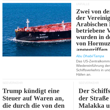
UNFÄLLE
Zwei von 
der Vereini
Arabischen
betriebene
wurden in d
von Hormu
angegriffen.
Abu Dhabi/Tampa
Das US-Zentralkomma
Wiedereinführung der
Schiffsverkehrs in un
Häfen an.
SEEVERKEHR
SEEVERKEHR
Trump kündigt eine
Der Schiff
Steuer auf Waren an,
der Straße
die durch die von den
Malakka 