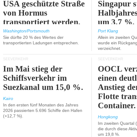
USA geschützte Straße
Singapur s
von Hormus
Halbjahres
transportiert werden.
um 3,7 %.
Washington/Portsmouth
Port Klang
Sie dürfte 20 % des Wertes der
Allein im zweiten Qu
transportierten Ladungen entsprechen.
wurde ein Rückgang
verzeichnet.
SEEVERKEHR
SEEVERKEHR
Im Mai stieg der
OOCL verz
Schiffsverkehr im
einen deut
Suezkanal um 15,0 %.
Anstieg de
Flotte tran
Kairo
Container.
In den ersten fünf Monaten des Jahres
2026 passierten 5.696 Schiffe den Hafen
(+12,7 %).
Hongkong
Im zweiten Quartal (
die durch diese Akti
um 19,8 %.