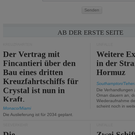
Senden
AB DER ERSTE SEITE
KREUZFAHRTEN
UNFÄLLE
Der Vertrag mit
Weitere Ex
Fincantieri über den
in der Str
Bau eines dritten
Hormuz
Kreuzfahrtschiffs für
Southampton/Teher
Crystal ist nun in
Die Verhandlungen 
Oman dauern an, d
Kraft.
Wiederaufnahme des 
scheint noch in weit
Monaco/Miami
Die Auslieferung ist für 2034 geplant.
SEEVERKEHR
UNFÄLLE
Die
Zwei Schif