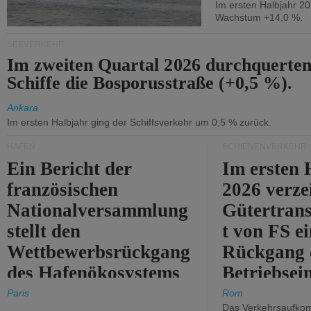
Im ersten Halbjahr 2
Wachstum +14,0 %.
SEEVERKEHR
Im zweiten Quartal 2026 durchquerten
Schiffe die Bosporusstraße (+0,5 %).
Ankara
Im ersten Halbjahr ging der Schiffsverkehr um 0,5 % zurück.
HÄFEN
SCHIENENVERKEHR
Ein Bericht der
Im ersten 
französischen
2026 verze
Nationalversammlung
Gütertran
stellt den
t von FS e
Wettbewerbsrückgang
Rückgang 
des Hafenökosystems
Betriebse
des Staates fest.
um 2,7 %.
Paris
Rom
Das Verkehrsaufkom