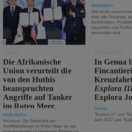
Washington
Ziel ist ein autonome
dem alle Prozesse, ei
Konstruktion, Produkti
Inspektion und Prüfun
verbunden sind.
UNFÄLLE
KREUZFAHRTEN
Die Afrikanische
In Genua l
Union verurteilt die
Fincantier
von den Huthis
Kreuzfahrt
beanspruchten
Explora II
Angriffe auf Tanker
Explora Jo
im Roten Meer.
Genua
"Explora IV" und "Ex
Addis Abeba
Jahr 2027 und "Expl
Youssouf: Die Sicherheit der
Schifffahrtswege im Roten Meer ist von
entscheidender strategischer Bedeutung