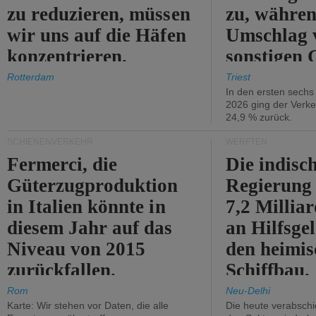
zu reduzieren, müssen
zu, währen
wir uns auf die Häfen
Umschlag 
konzentrieren.
sonstigen 
abnimmt.
Rotterdam
Triest
In den ersten sech
2026 ging der Verk
24,9 % zurück.
SCHIENENVERKEHR
WERFTEN
Fermerci, die
Die indisc
Güterzugproduktion
Regierung
in Italien könnte in
7,2 Millia
diesem Jahr auf das
an Hilfsge
Niveau von 2015
den heimi
zurückfallen.
Schiffbau.
Rom
Neu-Delhi
Karte: Wir stehen vor Daten, die alle
Die heute verabschie