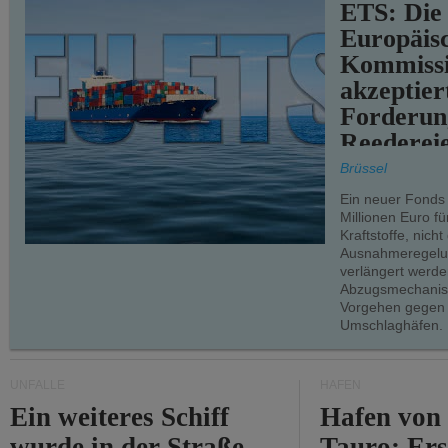
ETS: Die
Europäis
Kommiss
akzeptier
Forderun
Reederei
teilweise.
Brüssel
Ein neuer Fonds
Millionen Euro f
Kraftstoffe, nich
Ausnahmeregelun
verlängert werde
Abzugsmechanism
Vorgehen gegen
Umschlaghäfen.
UNFÄLLE
HÄFEN
Ein weiteres Schiff
Hafen von
wurde in der Straße
Tauro: Ers