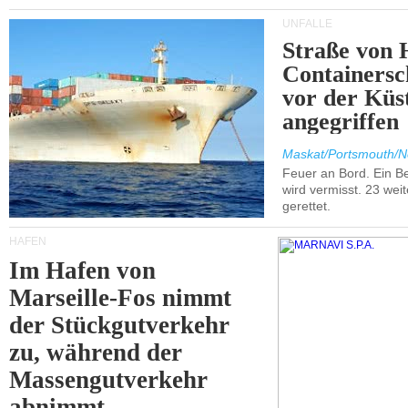
UNFÄLLE
Straße von 
Containersc
vor der Kü
angegriffen
Maskat/Portsmouth/N
Feuer an Bord. Ein B
wird vermisst. 23 wei
gerettet.
HÄFEN
Im Hafen von
Marseille-Fos nimmt
der Stückgutverkehr
zu, während der
Massengutverkehr
abnimmt.