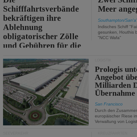
Schifffahrtsverbände
Meer angeg
bekräftigen ihre
Southampton/San'a'
Ablehnung
Indisches Schiff "Fa
gesunken, Houthis b
obligatorischer Zölle
"NCC Wafa"
und Gebühren für die
Durchfahrt der Straße
LOGISTIK
von Hormuz.
Prologis unt
Angebot übe
Milliarden 
Übernahme 
San Francisco
Durch den Zusammens
europäischer Riese i
Verwaltung von Logist
SEEVERKEHR
KREUZFAHRTEN