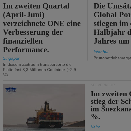
Im zweiten Quartal
Die Umsät
(April-Juni)
Global Por
verzeichnete ONE eine
stiegen im 
Verbesserung der
Halbjahr d
finanziellen
Jahres um
Performance.
Istanbul
Bruttobetriebsmarg
Singapur
In diesem Zeitraum transportierte die
Flotte fast 3,3 Millionen Container (+2,9
%).
SEEVERKEHR
Im zweiten 
stieg der Sc
im Suezkana
%.
Kairo