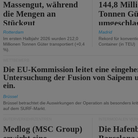
Massengut, während
144,8 Mill
die Mengen an
Tonnen Gü
Stückgut
umgeschla
zurückgingen.
%).
Rotterdam
Madrid
Im ersten Halbjahr 2026 wurden 212,0
Rekord für konventi
Millionen Tonnen Güter transportiert (+0,4
Container (in TEU)
%).
WETTBEWERB
Die EU-Kommission leitet eine eingeh
Untersuchung der Fusion von Saipem 
ein.
Brüssel
Brüssel betrachtet die Auswirkungen der Operation als besonders kri
auf dem SURF-Markt.
GÜTERVERKEHRZENTREN
INTERMODALEN VER
Medlog (MSC Group)
Die Hafen