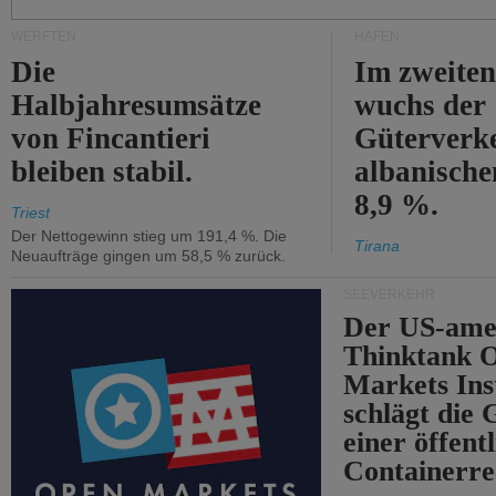
WERFTEN
HÄFEN
Die
Im zweiten
Halbjahresumsätze
wuchs der
von Fincantieri
Güterverke
bleiben stabil.
albanisch
8,9 %.
Triest
Der Nettogewinn stieg um 191,4 %. Die
Tirana
Neuaufträge gingen um 58,5 % zurück.
SEEVERKEHR
Der US-ame
Thinktank 
Markets Ins
schlägt die
einer öffent
Containerre