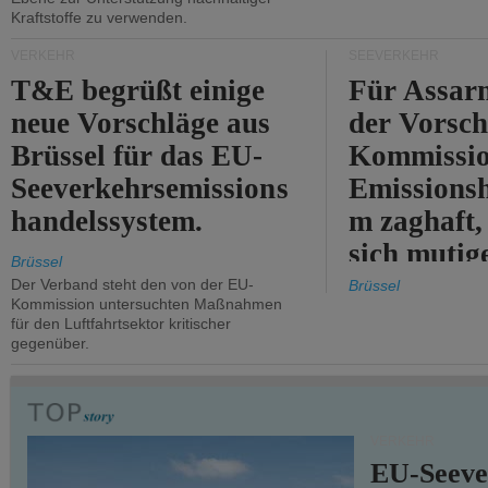
Kraftstoffe zu verwenden.
VERKEHR
SEEVERKEHR
T&E begrüßt einige
Für Assarm
neue Vorschläge aus
der Vorsch
Brüssel für das EU-
Kommissi
Seeverkehrsemissions
Emissionsh
handelssystem.
m zaghaft, 
sich mutig
Brüssel
Maßnahmen
Der Verband steht den von der EU-
Brüssel
Kommission untersuchten Maßnahmen
für den Luftfahrtsektor kritischer
gegenüber.
VERKEHR
EU-Seeve