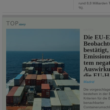
rund 8,8 Milliarden 
%).
HÄFEN
Die EU-E
Beobachtu
bestätigt,
Emissions
tem negat
Auswirku
die EU-Hä
Madrid
Die vorgeschlag
bestehen in der 
Kriterien für di
benachbarter
Containerumschl