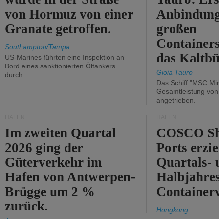
von Hormuz von einer
Anbindung
Granate getroffen.
großen
Containers
Southampton/Tampa
das Kaltbü
US-Marines führten eine Inspektion an
Bord eines sanktionierten Öltankers
Gioia Tauro
durch.
Das Schiff "MSC Mir
Gesamtleistung vo
angetrieben.
HÄFEN
HÄFEN
Im zweiten Quartal
COSCO Sh
2026 ging der
Ports erzie
Güterverkehr im
Quartals- 
Hafen von Antwerpen-
Halbjahre
Brügge um 2 %
Container
zurück.
Hongkong