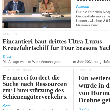
Seeverbindu
Westsizilien
Palermo
Für die Strecken Nea
Genua-Palermo variier
Kosten zwischen 2,9 
Millionen Euro.
WERFTEN
Fincantieri baut drittes Ultra-Luxus-
Kreuzfahrtschiff für Four Seasons Yac
Triest
Die Anlage wird im Werk Ancona gebaut und im Jahr 2031 ausgeliefer
SCHIENENVERKEHR
UNFÄLLE
Fermerci fordert die
Ein weiter
Suche nach Ressourcen
wurde in d
zur Unterstützung des
von Hormu
Schienengüterverkehrs.
Drohne get
Rom
Southampton