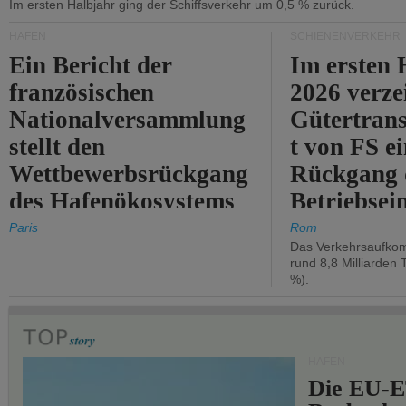
Im ersten Halbjahr ging der Schiffsverkehr um 0,5 % zurück.
HÄFEN
SCHIENENVERKEHR
Ein Bericht der
Im ersten 
französischen
2026 verze
Nationalversammlung
Gütertran
stellt den
t von FS e
Wettbewerbsrückgang
Rückgang 
des Hafenökosystems
Betriebse
des Staates fest.
um 2,7 %.
Paris
Rom
Das Verkehrsaufkom
rund 8,8 Milliarden 
%).
HÄFEN
Die EU-E