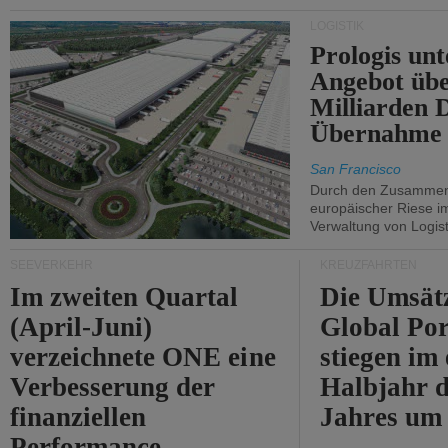
Durchfahrt der Straße
LOGISTIK
von Hormuz.
Prologis unt
Angebot übe
Milliarden 
Übernahme 
San Francisco
Durch den Zusammens
europäischer Riese i
Verwaltung von Logist
SEEVERKEHR
KREUZFAHRTEN
Im zweiten Quartal
Die Umsät
(April-Juni)
Global Por
verzeichnete ONE eine
stiegen im 
Verbesserung der
Halbjahr d
finanziellen
Jahres um
Performance.