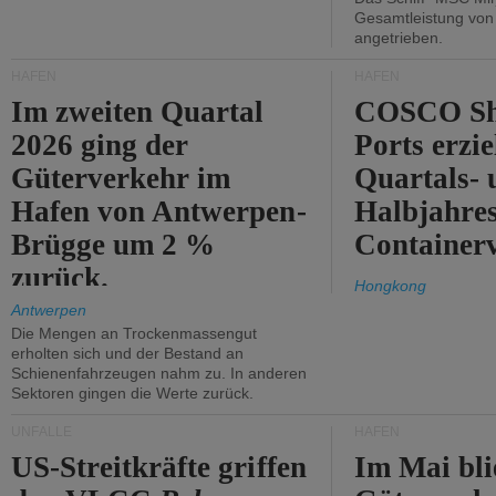
Gesamtleistung vo
angetrieben.
HÄFEN
HÄFEN
Im zweiten Quartal
COSCO Sh
2026 ging der
Ports erzie
Güterverkehr im
Quartals- 
Hafen von Antwerpen-
Halbjahre
Brügge um 2 %
Container
zurück.
Hongkong
Antwerpen
Die Mengen an Trockenmassengut
erholten sich und der Bestand an
Schienenfahrzeugen nahm zu. In anderen
Sektoren gingen die Werte zurück.
UNFÄLLE
HÄFEN
US-Streitkräfte griffen
Im Mai bli