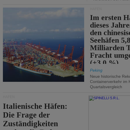
HÄFEN
Im ersten H
dieses Jahr
den chinesi
Seehäfen 5,
Milliarden 
Fracht umg
(+3,0 %).
Peking
Neue historische Rek
Containerverkehr im 
Quartalsvergleich
HÄFEN
Italienische Häfen:
Die Frage der
Zuständigkeiten