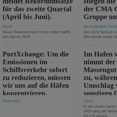
meldet Rekordumsätze
stiegen di
für das zweite Quartal
der CMA
(April bis Juni).
Gruppe um
Miami
Marseille/New York/
Neuer Rekordumsatz in der ersten Hälfte
Das Joint Venture v
des Jahres 2026
Stonepeak wurde a
HÄFEN
HÄFEN
PortXchange: Um die
Im Hafen v
Emissionen im
nimmt der
Schiffsverkehr sofort
Massengut
zu reduzieren, müssen
zu, währen
wir uns auf die Häfen
Umschlag 
konzentrieren.
sonstigen 
abnimmt.
Rotterdam
Triest
In den ersten sech
2026 ging der Verk
24,9 % zurück.