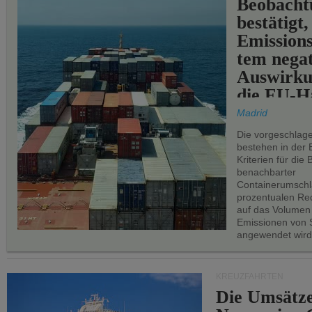
Beobachtu
bestätigt,
Emissions
tem negat
Auswirku
die EU-Hä
Madrid
Die vorgeschlag
bestehen in der 
Kriterien für di
benachbarter
Containerumschl
prozentualen Red
auf das Volumen
Emissionen von S
angewendet wird
KREUZFAHRTEN
Die Umsätze