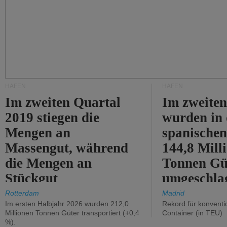
HÄFEN
HÄFEN
Im zweiten Quartal
Im zweiten
2019 stiegen die
wurden in
Mengen an
spanische
Massengut, während
144,8 Mill
die Mengen an
Tonnen Gü
Stückgut
umgeschla
zurückgingen.
%).
Rotterdam
Madrid
Im ersten Halbjahr 2026 wurden 212,0
Rekord für konventi
Millionen Tonnen Güter transportiert (+0,4
Container (in TEU)
%).