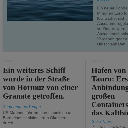
Ein neuer Fonds
Millionen Euro f
Kraftstoffe, nich
Ausnahmeregelun
verlängert werde
Abzugsmechanism
Vorgehen gegen
Umschlaghäfen.
UNFÄLLE
HÄFEN
Ein weiteres Schiff
Hafen von
wurde in der Straße
Tauro: Ers
von Hormuz von einer
Anbindung
Granate getroffen.
großen
Containers
Southampton/Tampa
das Kaltbü
US-Marines führten eine Inspektion an
Bord eines sanktionierten Öltankers
Gioia Tauro
durch.
Das Schiff "MSC Mir