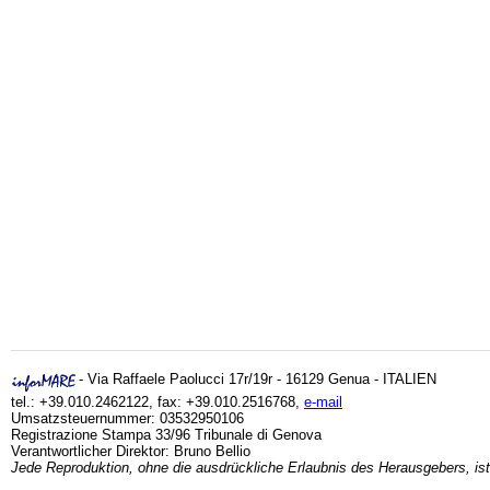
- Via Raffaele Paolucci 17r/19r - 16129 Genua - ITALIEN
tel.: +39.010.2462122, fax: +39.010.2516768,
e-mail
Umsatzsteuernummer: 03532950106
Registrazione Stampa 33/96 Tribunale di Genova
Verantwortlicher Direktor: Bruno Bellio
Jede Reproduktion, ohne die ausdrückliche Erlaubnis des Herausgebers, ist