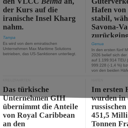
den VLCC
Belma
an,
Güterverk
der Kurs auf die
Hafen von
iranische Insel Kharg
stabil, wäh
nahm.
Savona-Va
zurückging
Tampa
Es wird von dem emiratischen
Genua
Unternehmen Max Maritime Solutions
In den ersten fünf 
betrieben, das US-Sanktionen unterliegt.
2026 belief sich de
auf 1.199.914 TEU 
999.228 (-1,4 %) bz
von den beiden Häfe
KREUZFAHRTEN
HÄFEN
Das türkische
Im ersten 
Unternehmen GIH
wurden in
übernimmt die Anteile
russischen
von Royal Caribbean
451,5 Mill
an den
Tonnen Fr