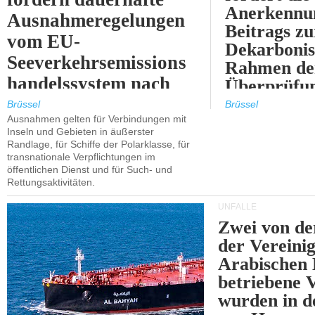
Anerkennun
Ausnahmeregelungen
Beitrags zu
vom EU-
Dekarbonis
Seeverkehrsemissions
Rahmen de
handelssystem nach
Überprüfun
2030.
ETS.
Brüssel
Brüssel
Ausnahmen gelten für Verbindungen mit
Inseln und Gebieten in äußerster
Randlage, für Schiffe der Polarklasse, für
transnationale Verpflichtungen im
öffentlichen Dienst und für Such- und
Rettungsaktivitäten.
UNFÄLLE
Zwei von 
der Vereini
Arabischen
betriebene
wurden in d