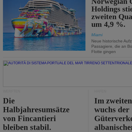
Norwegian C
Holdings sti
zweiten Qua
um 4,9 %.
Miami
Neue historische Auf
Passagiere, die an Bo
Flotte gingen
WERFTEN
HÄFEN
Die
Im zweiten
Halbjahresumsätze
wuchs der
von Fincantieri
Güterverke
bleiben stabil.
albanisch