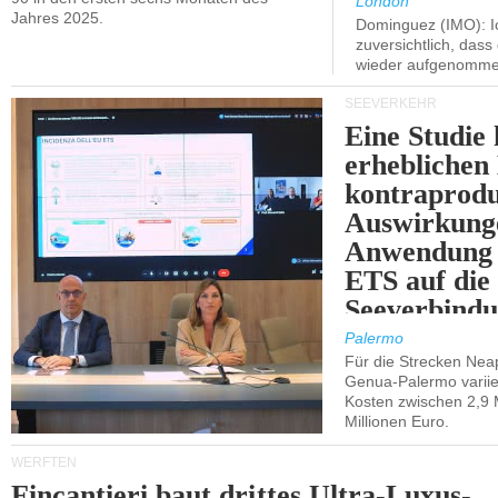
London
Jahres 2025.
Dominguez (IMO): Ic
zuversichtlich, das
wieder aufgenomme
SEEVERKEHR
Eine Studie 
erheblichen
kontraprodu
Auswirkung
Anwendung 
ETS auf die
Seeverbindu
Westsizilien
Palermo
Für die Strecken Nea
Genua-Palermo variier
Kosten zwischen 2,9 
Millionen Euro.
WERFTEN
Fincantieri baut drittes Ultra-Luxus-