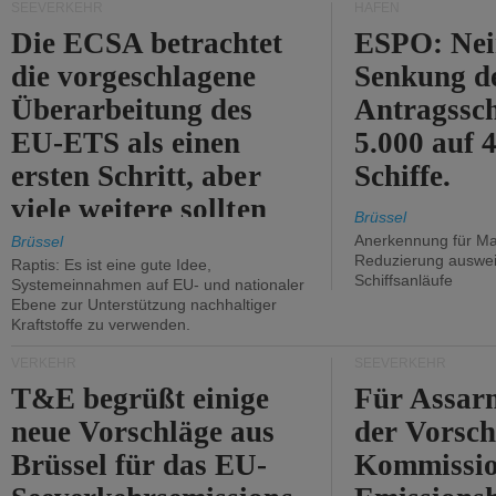
SEEVERKEHR
HÄFEN
Die ECSA betrachtet
ESPO: Nei
die vorgeschlagene
Senkung d
Überarbeitung des
Antragssc
EU-ETS als einen
5.000 auf
ersten Schritt, aber
Schiffe.
viele weitere sollten
Brüssel
folgen.
Anerkennung für M
Brüssel
Reduzierung auswe
Raptis: Es ist eine gute Idee,
Schiffsanläufe
Systemeinnahmen auf EU- und nationaler
Ebene zur Unterstützung nachhaltiger
Kraftstoffe zu verwenden.
VERKEHR
SEEVERKEHR
T&E begrüßt einige
Für Assarm
neue Vorschläge aus
der Vorsch
Brüssel für das EU-
Kommissi