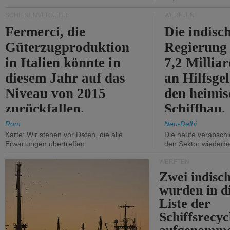
SCHIENENVERKEHR
WERFTEN
Fermerci, die
Die indisc
Güterzugproduktion
Regierung
in Italien könnte in
7,2 Millia
diesem Jahr auf das
an Hilfsge
Niveau von 2015
den heimi
zurückfallen.
Schiffbau.
Rom
Neu-Delhi
Karte: Wir stehen vor Daten, die alle
Die heute verabschie
Erwartungen übertreffen.
den Sektor wiederb
WERFTEN
Zwei indisc
wurden in d
Liste der
Schiffsrecyc