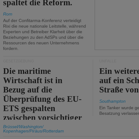
spaltet die Reform.
Rom
Auf der Confitarma-Konferenz verteidigt
Rixi die neue nationale Leitstelle, während
Experten und Betreiber Klarheit über die
Beziehungen zu den AdSPs und über die
Ressourcen des neuen Unternehmens
fordern.
GESETZGEBUNG
UNFÄLLE
Die maritime
Ein weiter
Wirtschaft ist in
auf ein Sch
Bezug auf die
Straße vo
Überprüfung des EU-
Southampton
ETS gespalten
Ein Tanker wurde ge
Besatzung verlasse
zwischen vorsichtiger
Unterstützung und
Brüssel/Washington/
Kopenhagen/Piräus/Rotterdam
Kritik.