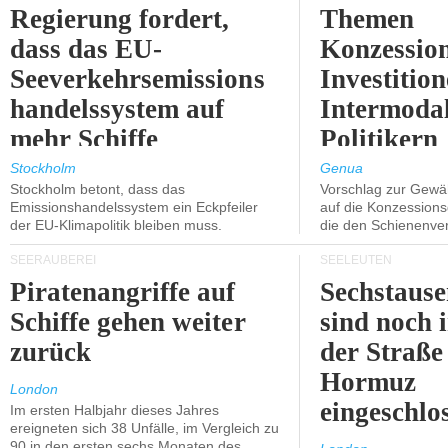
Regierung fordert,
Themen
dass das EU-
Konzessio
Seeverkehrsemissions
Investitio
handelssystem auf
Intermodal
mehr Schiffe
Politikern
ausgeweitet wird.
näherbring
Stockholm
Genua
Stockholm betont, dass das
Vorschlag zur Gewä
Emissionshandelssystem ein Eckpfeiler
auf die Konzessions
der EU-Klimapolitik bleiben muss.
die den Schienenve
SEERÄUBEREI
SEELEUTEN
Piratenangriffe auf
Sechstause
Schiffe gehen weiter
sind noch 
zurück
der Straße
Hormuz
London
eingeschlo
Im ersten Halbjahr dieses Jahres
ereigneten sich 38 Unfälle, im Vergleich zu
90 in den ersten sechs Monaten des