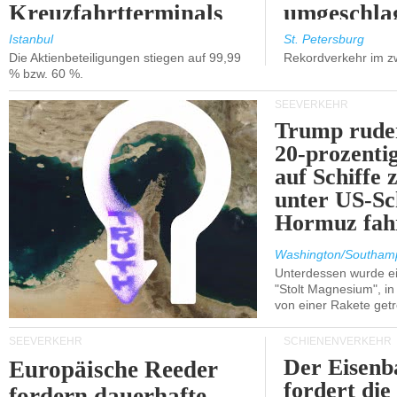
Kreuzfahrtterminals
umgeschla
in Kusadasi und
%).
Istanbul
St. Petersburg
Die Aktienbeteiligungen stiegen auf 99,99
Rekordverkehr im z
Lissabon.
% bzw. 60 %.
SEEVERKEHR
Trump ruder
20-prozenti
auf Schiffe 
unter US-Sc
Hormuz fah
Washington/Southam
Unterdessen wurde ein
"Stolt Magnesium", i
von einer Rakete getr
SEEVERKEHR
SCHIENENVERKEHR
Der Eisenb
Europäische Reeder
fordert die
fordern dauerhafte