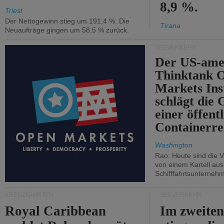
8,9 %.
Triest
Der Nettogewinn stieg um 191,4 %. Die
Tirana
Neuaufträge gingen um 58,5 % zurück.
SEEVERKEHR
Der US-ame
Thinktank 
Markets Ins
schlägt die
einer öffent
Containerre
Washington
Rao: Heute sind die V
von einem Kartell au
Schifffahrtsunterneh
KREUZFAHRTEN
SEEVERKEHR
Royal Caribbean
Im zweiten