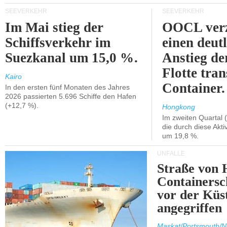
SEEVERKEHR
SEEVERKEHR
Im Mai stieg der
OOCL verz
Schiffsverkehr im
einen deut
Suezkanal um 15,0 %.
Anstieg de
Flotte tran
Kairo
Container.
In den ersten fünf Monaten des Jahres
2026 passierten 5.696 Schiffe den Hafen
(+12,7 %).
Hongkong
Im zweiten Quartal (
die durch diese Akti
um 19,8 %.
UNFÄLLE
Straße von 
Containersc
vor der Kü
angegriffen
Maskat/Portsmouth/N