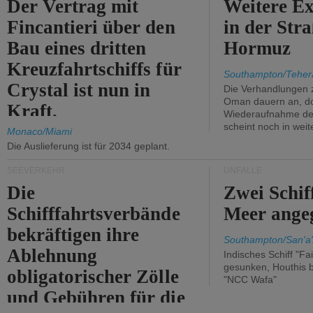
Der Vertrag mit
Weitere Ex
Fincantieri über den
in der Str
Bau eines dritten
Hormuz
Kreuzfahrtschiffs für
Southampton/Teher
Crystal ist nun in
Die Verhandlungen 
Oman dauern an, d
Kraft.
Wiederaufnahme des 
scheint noch in weit
Monaco/Miami
Die Auslieferung ist für 2034 geplant.
SEEVERKEHR
UNFÄLLE
Die
Zwei Schif
Schifffahrtsverbände
Meer angeg
bekräftigen ihre
Southampton/San'a'
Ablehnung
Indisches Schiff "Fa
gesunken, Houthis b
obligatorischer Zölle
"NCC Wafa"
und Gebühren für die