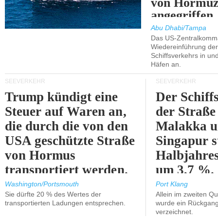
von Hormu
angegriffen.
Abu Dhabi/Tampa
Das US-Zentralkomma
Wiedereinführung der
Schiffsverkehrs in un
Häfen an.
SEEVERKEHR
SEEVERKEHR
Trump kündigt eine
Der Schiff
Steuer auf Waren an,
der Straße
die durch die von den
Malakka 
USA geschützte Straße
Singapur s
von Hormus
Halbjahres
transportiert werden.
um 3,7 %.
Washington/Portsmouth
Port Klang
Sie dürfte 20 % des Wertes der
Allein im zweiten Qu
transportierten Ladungen entsprechen.
wurde ein Rückgang
verzeichnet.