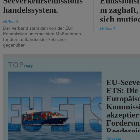
Seeverkehrsemissions
Emissionsh
handelssystem.
m zaghaft, 
sich mutig
Brüssel
Maßnahmen
Der Verband steht den von der EU-
Brüssel
Kommission untersuchten Maßnahmen
für den Luftfahrtsektor kritischer
gegenüber.
VERKEHR
EU-Seeve
ETS: Die
Europäis
Kommiss
akzeptier
Forderun
Reederei
teilweise.
Brüssel