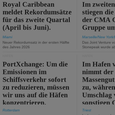
Royal Caribbean
Im zweiten
meldet Rekordumsätze
stiegen di
für das zweite Quartal
der CMA
(April bis Juni).
Gruppe um
Miami
Marseille/New York/
Neuer Rekordumsatz in der ersten Hälfte
Das Joint Venture v
des Jahres 2026
Stonepeak wurde a
HÄFEN
HÄFEN
PortXchange: Um die
Im Hafen v
Emissionen im
nimmt der
Schiffsverkehr sofort
Massengut
zu reduzieren, müssen
zu, währen
wir uns auf die Häfen
Umschlag 
konzentrieren.
sonstigen 
abnimmt.
Rotterdam
Triest