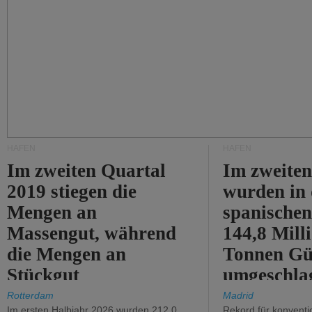
HÄFEN
HÄFEN
Im zweiten Quartal
Im zweiten
2019 stiegen die
wurden in
Mengen an
spanische
Massengut, während
144,8 Mill
die Mengen an
Tonnen Gü
Stückgut
umgeschla
zurückgingen.
%).
Rotterdam
Madrid
Im ersten Halbjahr 2026 wurden 212,0
Rekord für konventi