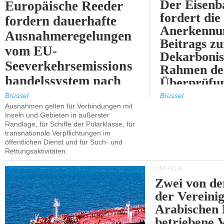
Der Eisenb
Europäische Reeder
fordert die
fordern dauerhafte
Anerkennun
Ausnahmeregelungen
Beitrags zu
vom EU-
Dekarbonis
Seeverkehrsemissions
Rahmen de
handelssystem nach
Überprüfun
2030.
ETS.
Brüssel
Brüssel
Ausnahmen gelten für Verbindungen mit
Inseln und Gebieten in äußerster
Randlage, für Schiffe der Polarklasse, für
transnationale Verpflichtungen im
öffentlichen Dienst und für Such- und
Rettungsaktivitäten.
UNFÄLLE
Zwei von 
der Vereini
Arabischen
betriebene