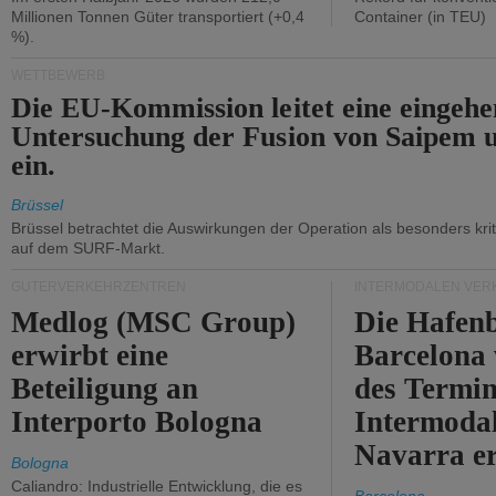
Millionen Tonnen Güter transportiert (+0,4
Container (in TEU)
%).
WETTBEWERB
Die EU-Kommission leitet eine eingeh
Untersuchung der Fusion von Saipem 
ein.
Brüssel
Brüssel betrachtet die Auswirkungen der Operation als besonders kri
auf dem SURF-Markt.
GÜTERVERKEHRZENTREN
INTERMODALEN VER
Medlog (MSC Group)
Die Hafen
erwirbt eine
Barcelona
Beteiligung an
des Termin
Interporto Bologna
Intermodal
Navarra e
Bologna
Caliandro: Industrielle Entwicklung, die es