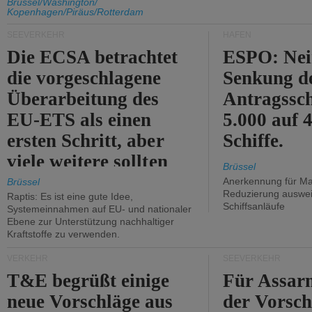
Unterstützung und
Brüssel/Washington/
Kopenhagen/Piräus/Rotterdam
Kritik.
SEEVERKEHR
HÄFEN
Die ECSA betrachtet
ESPO: Nei
die vorgeschlagene
Senkung d
Überarbeitung des
Antragssc
EU-ETS als einen
5.000 auf
ersten Schritt, aber
Schiffe.
viele weitere sollten
Brüssel
folgen.
Anerkennung für M
Brüssel
Reduzierung auswe
Raptis: Es ist eine gute Idee,
Schiffsanläufe
Systemeinnahmen auf EU- und nationaler
Ebene zur Unterstützung nachhaltiger
Kraftstoffe zu verwenden.
VERKEHR
SEEVERKEHR
T&E begrüßt einige
Für Assarm
neue Vorschläge aus
der Vorsch