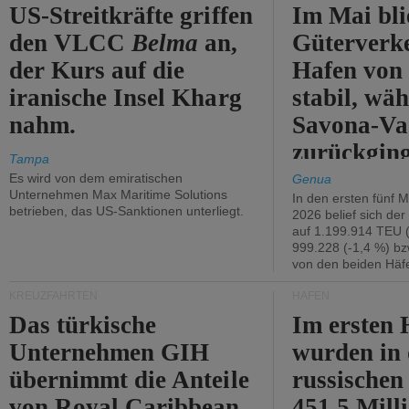
US-Streitkräfte griffen
Im Mai bli
den VLCC
Belma
an,
Güterverk
der Kurs auf die
Hafen von
iranische Insel Kharg
stabil, wäh
nahm.
Savona-Va
zurückging
Tampa
Es wird von dem emiratischen
Genua
Unternehmen Max Maritime Solutions
In den ersten fünf 
betrieben, das US-Sanktionen unterliegt.
2026 belief sich de
auf 1.199.914 TEU 
999.228 (-1,4 %) bz
von den beiden Häfe
KREUZFAHRTEN
HÄFEN
Das türkische
Im ersten 
Unternehmen GIH
wurden in
übernimmt die Anteile
russischen
von Royal Caribbean
451,5 Mill