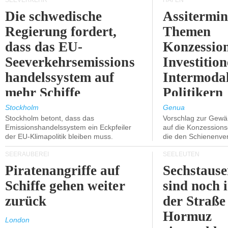
SEEVERKEHR
HÄFEN
Die schwedische
Assitermin
Regierung fordert,
Themen
dass das EU-
Konzessio
Seeverkehrsemissions
Investitio
handelssystem auf
Intermodal
mehr Schiffe
Politikern
ausgeweitet wird.
näherbring
Stockholm
Genua
Stockholm betont, dass das
Vorschlag zur Gewä
Emissionshandelssystem ein Eckpfeiler
auf die Konzessions
der EU-Klimapolitik bleiben muss.
die den Schienenve
SEERÄUBEREI
SEELEUTEN
Piratenangriffe auf
Sechstause
Schiffe gehen weiter
sind noch 
zurück
der Straße
Hormuz
London