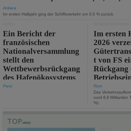
Ankara
Im ersten Halbjahr ging der Schiffsverkehr um 0,5 % zurück.
HÄFEN
SCHIENENVERKEHR
Ein Bericht der
Im ersten 
französischen
2026 verze
Nationalversammlung
Gütertran
stellt den
t von FS e
Wettbewerbsrückgang
Rückgang 
des Hafenökosystems
Betriebse
des Staates fest.
um 2,7 %.
Paris
Rom
Das Verkehrsaufkom
rund 8,8 Milliarden 
%).
HÄFEN