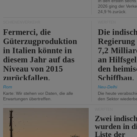
In den ersten sech
2026 ging der Verk
24,9 % zurück.
SCHIENENVERKEHR
WERFTEN
Fermerci, die
Die indisc
Güterzugproduktion
Regierung
in Italien könnte in
7,2 Millia
diesem Jahr auf das
an Hilfsge
Niveau von 2015
den heimi
zurückfallen.
Schiffbau.
Rom
Neu-Delhi
Karte: Wir stehen vor Daten, die alle
Die heute verabschie
Erwartungen übertreffen.
den Sektor wiederb
WERFTEN
Zwei indisc
wurden in d
Liste der