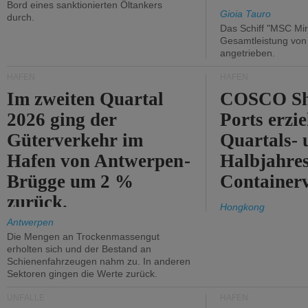
Bord eines sanktionierten Öltankers
Gioia Tauro
durch.
Das Schiff "MSC Mir
Gesamtleistung vo
angetrieben.
HÄFEN
HÄFEN
Im zweiten Quartal
COSCO Sh
2026 ging der
Ports erzie
Güterverkehr im
Quartals- 
Hafen von Antwerpen-
Halbjahre
Brügge um 2 %
Container
zurück.
Hongkong
Antwerpen
Die Mengen an Trockenmassengut
erholten sich und der Bestand an
Schienenfahrzeugen nahm zu. In anderen
Sektoren gingen die Werte zurück.
UNFÄLLE
HÄFEN