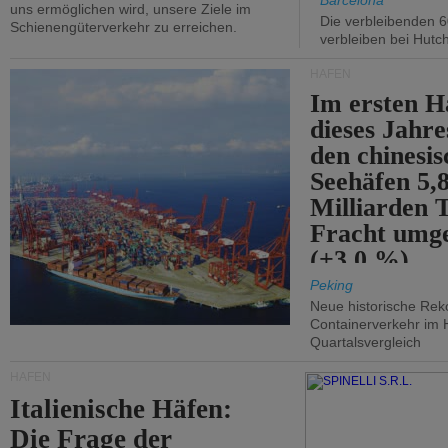
Barcelona
uns ermöglichen wird, unsere Ziele im
Die verbleibenden 6
Schienengüterverkehr zu erreichen.
verbleiben bei Hutch
HÄFEN
Im ersten H
dieses Jahr
den chinesi
Seehäfen 5,
Milliarden 
Fracht umg
(+3,0 %).
Peking
Neue historische Rek
Containerverkehr im 
Quartalsvergleich
HÄFEN
Italienische Häfen:
Die Frage der