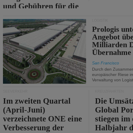
und Gebühren für die
Durchfahrt der Straße
LOGISTIK
von Hormuz.
Prologis unt
Angebot übe
Milliarden 
Übernahme 
San Francisco
Durch den Zusammens
europäischer Riese i
Verwaltung von Logist
SEEVERKEHR
KREUZFAHRTEN
Im zweiten Quartal
Die Umsät
(April-Juni)
Global Por
verzeichnete ONE eine
stiegen im 
Verbesserung der
Halbjahr d