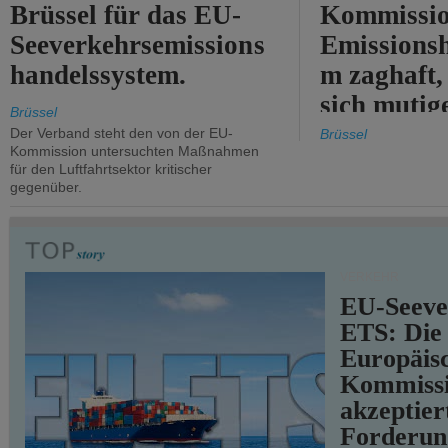
Brüssel für das EU-
Kommissi
Seeverkehrsemissions
Emissionsh
handelssystem.
m zaghaft, 
sich mutig
Brüssel
Maßnahmen
Der Verband steht den von der EU-
Brüssel
Kommission untersuchten Maßnahmen
für den Luftfahrtsektor kritischer
gegenüber.
VERKEHR
EU-Seeve
ETS: Die
Europäis
Kommiss
akzeptier
Forderun