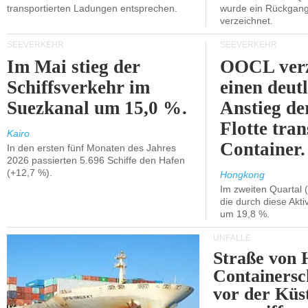
transportierten Ladungen entsprechen.
wurde ein Rückgang
verzeichnet.
SEEVERKEHR
SEEVERKEHR
Im Mai stieg der
OOCL verz
Schiffsverkehr im
einen deut
Suezkanal um 15,0 %.
Anstieg de
Flotte tran
Kairo
Container.
In den ersten fünf Monaten des Jahres
2026 passierten 5.696 Schiffe den Hafen
(+12,7 %).
Hongkong
Im zweiten Quartal (
die durch diese Akti
um 19,8 %.
UNFÄLLE
Straße von 
Containersc
vor der Kü