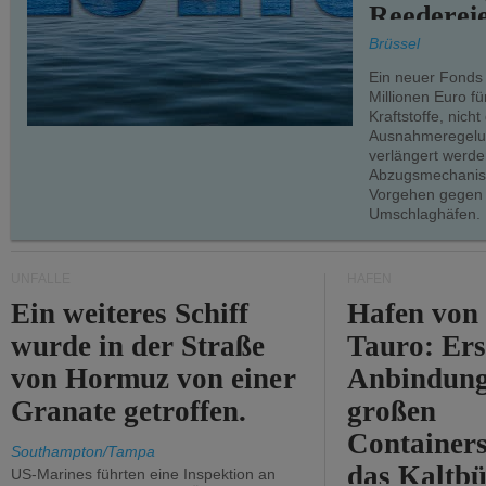
Reederei
teilweise.
Brüssel
Ein neuer Fonds
Millionen Euro f
Kraftstoffe, nich
Ausnahmeregelun
verlängert werde
Abzugsmechanism
Vorgehen gegen
Umschlaghäfen.
UNFÄLLE
HÄFEN
Ein weiteres Schiff
Hafen von
wurde in der Straße
Tauro: Ers
von Hormuz von einer
Anbindung
Granate getroffen.
großen
Containers
Southampton/Tampa
das Kaltbü
US-Marines führten eine Inspektion an