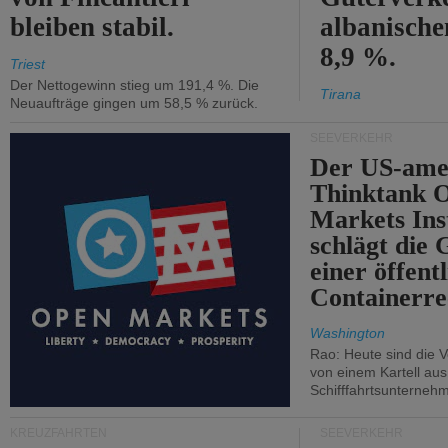
bleiben stabil.
albanisch
8,9 %.
Triest
Der Nettogewinn stieg um 191,4 %. Die
Tirana
Neuaufträge gingen um 58,5 % zurück.
SEEVERKEHR
Der US-ame
Thinktank 
Markets Ins
schlägt die
einer öffent
Containerre
Washington
Rao: Heute sind die V
von einem Kartell au
Schifffahrtsunterneh
KREUZFAHRTEN
SEEVERKEHR