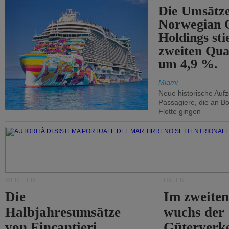
Die Umsätze
Norwegian C
Holdings sti
zweiten Qua
um 4,9 %.
Miami
Neue historische Auf
Passagiere, die an Bo
Flotte gingen
WERFTEN
HÄFEN
Die
Im zweiten
Halbjahresumsätze
wuchs der
von Fincantieri
Güterverke