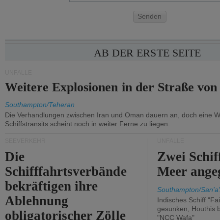
Senden
AB DER ERSTE SEITE
UNFÄLLE
Weitere Explosionen in der Straße vo
Southampton/Teheran
Die Verhandlungen zwischen Iran und Oman dauern an, doch eine 
Schiffstransits scheint noch in weiter Ferne zu liegen.
SEEVERKEHR
UNFÄLLE
Die
Zwei Schif
Schifffahrtsverbände
Meer angeg
bekräftigen ihre
Southampton/San'a'
Ablehnung
Indisches Schiff "Fa
gesunken, Houthis b
obligatorischer Zölle
"NCC Wafa"