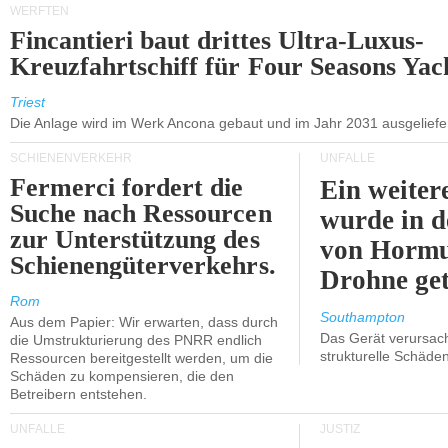
WERFTEN
Fincantieri baut drittes Ultra-Luxus-
Kreuzfahrtschiff für Four Seasons Yac
Triest
Die Anlage wird im Werk Ancona gebaut und im Jahr 2031 ausgeliefer
SCHIENENVERKEHR
UNFÄLLE
Fermerci fordert die
Ein weiter
Suche nach Ressourcen
wurde in d
zur Unterstützung des
von Hormu
Schienengüterverkehrs.
Drohne get
Rom
Southampton
Aus dem Papier: Wir erwarten, dass durch
Das Gerät verursach
die Umstrukturierung des PNRR endlich
strukturelle Schäden
Ressourcen bereitgestellt werden, um die
Schäden zu kompensieren, die den
Betreibern entstehen.
UNFÄLLE
JUSTIZ