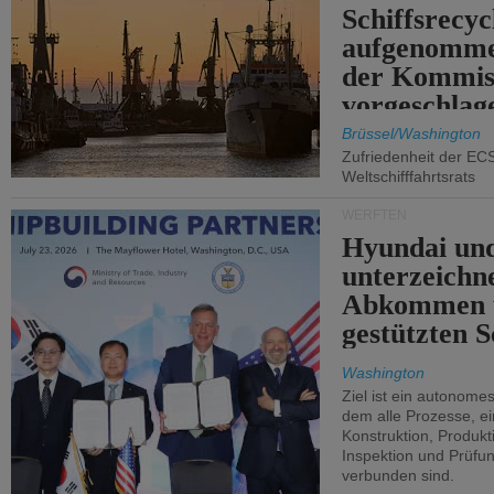
Schiffsrecyc
aufgenomme
der Kommis
vorgeschlag
Brüssel/Washington
Zufriedenheit der EC
Weltschifffahrtsrats
WERFTEN
Hyundai un
unterzeichn
Abkommen 
gestützten S
Washington
Ziel ist ein autonome
dem alle Prozesse, ei
Konstruktion, Produkti
Inspektion und Prüfun
verbunden sind.