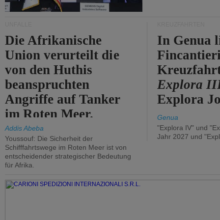
UNFÄLLE
KREUZFAHRTEN
Die Afrikanische
In Genua l
Union verurteilt die
Fincantier
von den Huthis
Kreuzfahrt
beanspruchten
Explora II
Angriffe auf Tanker
Explora Jo
im Roten Meer.
Genua
"Explora IV" und "Ex
Addis Abeba
Jahr 2027 und "Expl
Youssouf: Die Sicherheit der
Schifffahrtswege im Roten Meer ist von
entscheidender strategischer Bedeutung
für Afrika.