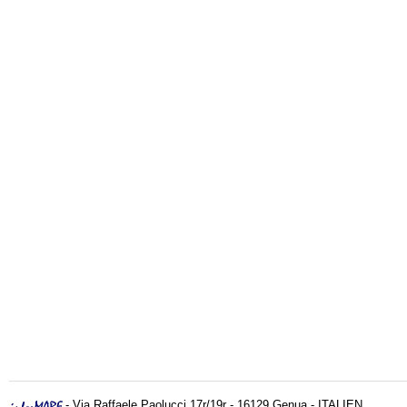
- Via Raffaele Paolucci 17r/19r - 16129 Genua - ITALIEN