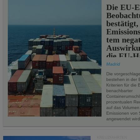
Die EU-E
Beobachtu
bestätigt,
Emissions
tem negat
Auswirku
die EU-Hä
Madrid
Die vorgeschlag
bestehen in der 
Kriterien für di
benachbarter
Containerumschl
prozentualen Red
auf das Volumen
Emissionen von S
angewendet wird
KREUZFAHRTEN