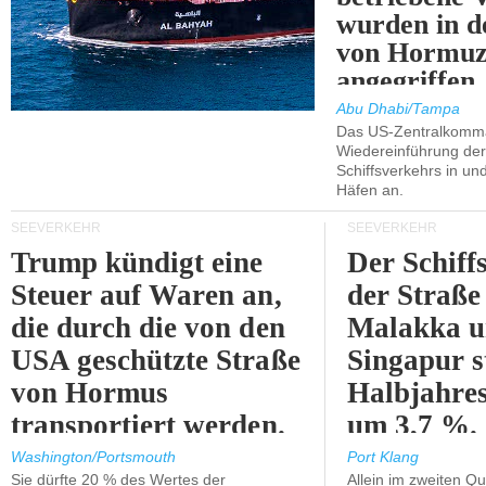
wurden in d
von Hormu
angegriffen.
Abu Dhabi/Tampa
Das US-Zentralkomma
Wiedereinführung der
Schiffsverkehrs in un
Häfen an.
SEEVERKEHR
SEEVERKEHR
Trump kündigt eine
Der Schiff
Steuer auf Waren an,
der Straße
die durch die von den
Malakka 
USA geschützte Straße
Singapur s
von Hormus
Halbjahres
transportiert werden.
um 3,7 %.
Washington/Portsmouth
Port Klang
Sie dürfte 20 % des Wertes der
Allein im zweiten Qu