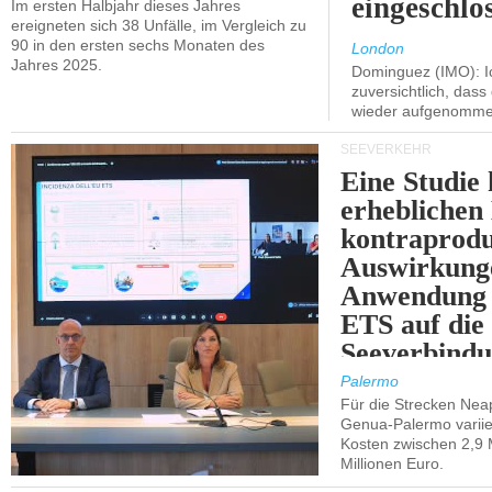
eingeschlo
Im ersten Halbjahr dieses Jahres
ereigneten sich 38 Unfälle, im Vergleich zu
90 in den ersten sechs Monaten des
London
Jahres 2025.
Dominguez (IMO): Ic
zuversichtlich, das
wieder aufgenomme
SEEVERKEHR
Eine Studie 
erheblichen
kontraprodu
Auswirkung
Anwendung 
ETS auf die
Seeverbindu
Westsizilien
Palermo
Für die Strecken Nea
Genua-Palermo variier
Kosten zwischen 2,9 
Millionen Euro.