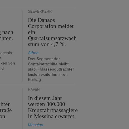
SEEVERKEHR
Die Danaos
n
Corporation meldet
g nach
ein
chten.
Quartalsumsatzwach
stum von 4,7 %.
vecchia-
Athen
e
Das Segment der
cken von
Containerschiffe bleibt
nd
stabil. Massengutfrachter
leisten weiterhin ihren
Beitrag.
HÄFEN
In diesem Jahr
hter
werden 800.000
traße
Kreuzfahrtpassagiere
on
in Messina erwartet.
Messina