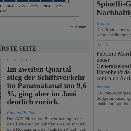
Spinelli-
Nachhalti
Genua
›››
Archiv
Der Produktionswer
Neueinstellungen 
HÄFEN
ERSTE SEITE
Fabrizio Maril
neuer
SEEVERKEHR
Generalsekret
Im zweiten Quartal
Hafenbehörde
stieg der Schiffsverkehr
zentralen Adri
im Panamakanal um 9,6
Ancona
%, ging aber im Juni
Der Verwaltungsrat
Budgetanpassung 
deutlich zurück.
Institution genehmi
Panama/Balboa
Das ACP führt neue Beschränkungen für
den Tiefgang von Schiffen ein und schließt
eine Reduzierung der täglichen Anzahl von
HÄFEN