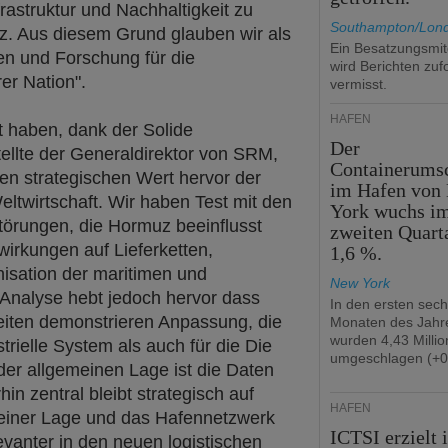
frastruktur und Nachhaltigkeit zu
Southampton/Lon
enz. Aus diesem Grund glauben wir als
Ein Besatzungsmit
ten und Forschung für die
wird Berichten zuf
er Nation".
vermisst.
HÄFEN
t haben, dank der Solide
Der
ellte der Generaldirektor von SRM,
Containerums
n strategischen Wert hervor der
im Hafen von
twirtschaft. Wir haben Test mit den
York wuchs i
örungen, die Hormuz beeinflusst
zweiten Quart
wirkungen auf Lieferketten,
1,6 %.
nisation der maritimen und
New York
e Analyse hebt jedoch hervor dass
In den ersten sec
keiten demonstrieren Anpassung, die
Monaten des Jahr
wurden 4,43 Milli
trielle System als auch für die Die
umgeschlagen (+0
 der allgemeinen Lage ist die Daten
in zentral bleibt strategisch auf
HÄFEN
seiner Lage und das Hafennetzwerk
ICTSI erzielt 
evanter in den neuen logistischen