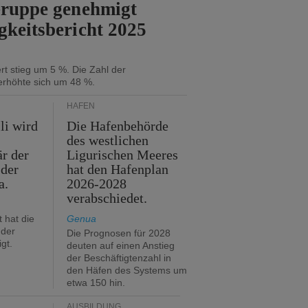
Gruppe genehmigt
gkeitsbericht 2025
t stieg um 5 %. Die Zahl der
erhöhte sich um 48 %.
HÄFEN
li wird
Die Hafenbehörde
des westlichen
är der
Ligurischen Meeres
 der
hat den Hafenplan
a.
2026-2028
verabschiedet.
 hat die
Genua
der
Die Prognosen für 2028
gt.
deuten auf einen Anstieg
der Beschäftigtenzahl in
den Häfen des Systems um
etwa 150 hin.
AUSBILDUNG