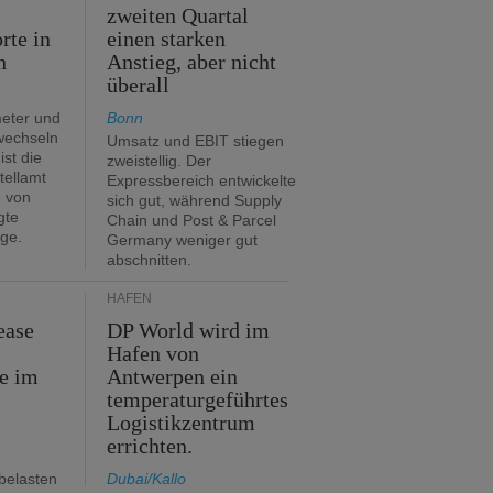
zweiten Quartal
rte in
einen starken
n
Anstieg, aber nicht
überall
eter und
Bonn
 wechseln
Umsatz und EBIT stiegen
ist die
zweistellig. Der
tellamt
Expressbereich entwickelte
e von
sich gut, während Supply
gte
Chain und Post & Parcel
ge.
Germany weniger gut
abschnitten.
HÄFEN
ease
DP World wird im
Hafen von
e im
Antwerpen ein
temperaturgeführtes
Logistikzentrum
errichten.
belasten
Dubai/Kallo