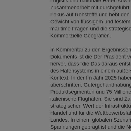
Logistik und nationale Häfen sowie
Zusammenarbeit mit durchgeführt
Fokus auf Rohstoffe und hebt de
Gewicht von flüssigem und festem
maritime Fragen und die strategis
Kommerzielle Geografien.
In Kommentar zu den Ergebnissen
Dokuments ist die Der Präsident vo
hervor, dass "die Das daraus entste
des Hafensystems in einem äußers
Kontext. In der Im Jahr 2025 hab
überschritten. Gütergehandhabung
Produktsegmenten und 75 Million
italienische Flughäfen. Sie sind Za
strategischen Wert der Infrastruktur
Handel und für die Wettbewerbsfä
Landes. In einem globalen Szenari
Spannungen geprägt ist und die Ne