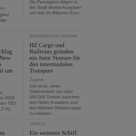
Die Passagiere tätigen in
der Stadt direkte Ausgaben
don
von fast 16 Millionen Euro.
glied
olge
INTERMODALEN VERKEHR
HZ Cargo und
chlag
Railtrans gründen
 New
ein Joint Venture für
m
den intermodalen
al um
Transport
Zagreb
Ziel ist es, einen
Güterverkehr von über
hs
500.000 Tonnen zwischen
es 2026
den Häfen Kroatiens und
onen TEU
den Märkten Mitteleuropas
,2 %).
zu initiieren.
UNFÄLLE
im
Ein weiteres Schiff