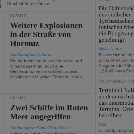
Durchfahrten nicht aus.
Die Hafenbeh
des südlichen
UNFÄLLE
Tyrrhenischen
Weitere Explosionen
Ionischen Mee
in der Straße von
die Budgetanp
genehmigt.
Hormuz
Gioia Tauro
Southampton/Teheran
Es verzeichnet hö
Einnahmen und h
Die Verhandlungen zwischen Iran und
Ausgaben in Höhe
Oman dauern an, doch eine
1,69 Millionen Eur
Wiederaufnahme des Schiffstransits
scheint noch in weiter Ferne zu liegen.
INTERMODALEN V
Terminali Ital
ab dem nächst
UNFÄLLE
das intermoda
Zwei Schiffe im Roten
Terminal Orte
betreiben.
Meer angegriffen
Rom
Southampton/San'a'/Neu-Delhi
Es verfügt über ei