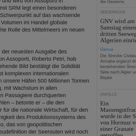
 und wird von Assoporti in
die Gewinne.
 mit SRM legt einen besonderen
SEEVERKEHR
n Schwerpunkt auf das wachsende
GNV wird am
 Volumen im Handel globale
Samstag eine
che Rolle des Mittelmeers im neuen
dritten Seewe
Algerien einri
Genua
 der neuesten Ausgabe des
Die Strecke Civita
n Assoporti, Roberto Petri, hob
Annaba ergänzt di
hende Bild bestätigt die Solidität
bestehenden Stre
Sète nach Algier u
t komplexen internationalen
Bejaia.
en unsere Häfen 500 Millionen Tonnen
, mit Wachstum in allen
en Passagiere durchquerten
UNFÄLLE
hlen – betonte er – die den
Ein
Massengutfrac
 für die nationale Wirtschaft, für den
wurde in der S
higkeit des Produktionssystems des
von Hormuz v
o, das von geopolitischen
einer Granate
udefinition der Seerouten wird noch
getroffen.