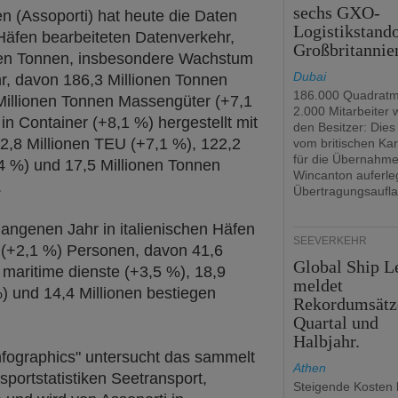
sechs GXO-
n (Assoporti) hat heute die Daten
Logistikstando
Häfen bearbeiteten Datenverkehr,
Großbritannie
onen Tonnen, insbesondere Wachstum
Dubai
, davon 186,3 Millionen Tonnen
186.000 Quadratm
Millionen Tonnen Massengüter (+7,1
2.000 Mitarbeiter
in Container (+8,1 %) hergestellt mit
den Besitzer: Dies 
2,8 Millionen TEU (+7,1 %), 122,2
vom britischen Kar
für die Übernahm
,4 %) und 17,5 Millionen Tonnen
Wincanton auferle
.
Übertragungsaufla
angenen Jahr in italienischen Häfen
SEEVERKEHR
n (+2,1 %) Personen, davon 41,6
Global Ship L
e maritime dienste (+3,5 %), 18,9
meldet
) und 14,4 Millionen bestiegen
Rekordumsätz
Quartal und
Halbjahr.
nfographics" untersucht das sammelt
Athen
sportstatistiken Seetransport,
Steigende Kosten 