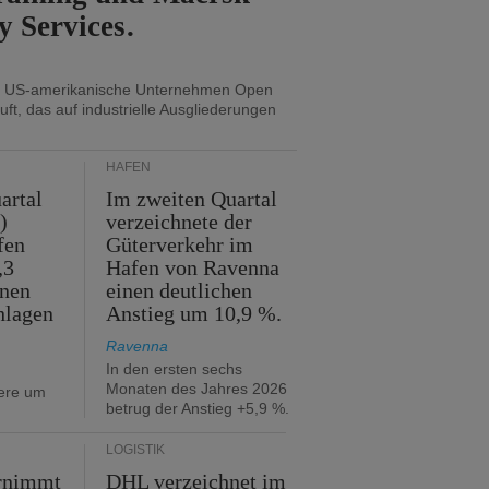
y Services.
s US-amerikanische Unternehmen Open
uft, das auf industrielle Ausgliederungen
HÄFEN
artal
Im zweiten Quartal
)
verzeichnete der
fen
Güterverkehr im
,3
Hafen von Ravenna
nnen
einen deutlichen
hlagen
Anstieg um 10,9 %.
Ravenna
In den ersten sechs
Monaten des Jahres 2026
iere um
betrug der Anstieg +5,9 %.
LOGISTIK
rnimmt
DHL verzeichnet im