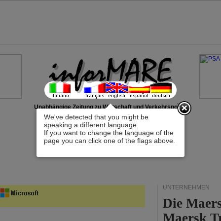
x
Unabhängige Zeitung zu Wirtschaft und Verkehrspolitik
We've detected that you might be
speaking a different language.
If you want to change the language of the
page you can click one of the flags above.
UNTERNEHMEN
Die Maers
Maersk T