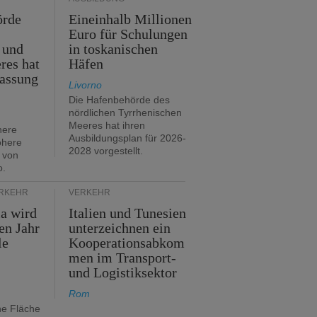
örde
Eineinhalb Millionen
Euro für Schulungen
 und
in toskanischen
res hat
Häfen
assung
Livorno
Die Hafenbehörde des
nördlichen Tyrrhenischen
Meeres hat ihren
here
Ausbildungsplan für 2026-
öhere
2028 vorgestellt.
 von
o.
ERKEHR
VERKEHR
ia wird
Italien und Tunesien
en Jahr
unterzeichnen ein
le
Kooperationsabkom
men im Transport-
und Logistiksektor
Rom
ne Fläche