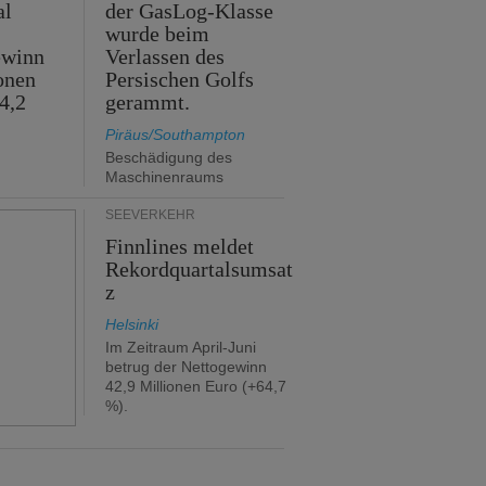
al
der GasLog-Klasse
wurde beim
ewinn
Verlassen des
onen
Persischen Golfs
4,2
gerammt.
Piräus/Southampton
Beschädigung des
Maschinenraums
SEEVERKEHR
Finnlines meldet
Rekordquartalsumsat
z
Helsinki
Im Zeitraum April-Juni
betrug der Nettogewinn
42,9 Millionen Euro (+64,7
%).