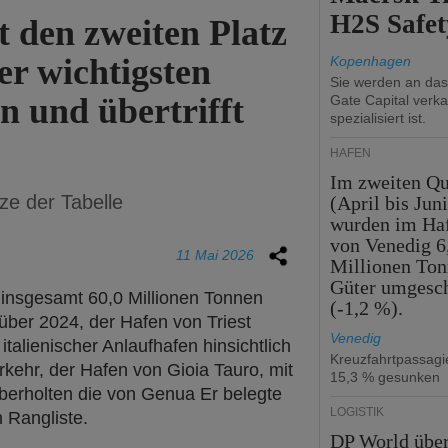
H2S Safet
t den zweiten Platz
er wichtigsten
Kopenhagen
Sie werden an da
n und übertrifft
Gate Capital verka
spezialisiert ist.
HÄFEN
Im zweiten Qu
tze der Tabelle
(April bis Juni
wurden im Ha
von Venedig 6
11 Mai 2026
Millionen To
Güter umgesc
 insgesamt 60,0 Millionen Tonnen
(-1,2 %).
über 2024, der Hafen von Triest
Venedig
 italienischer Anlaufhafen hinsichtlich
Kreuzfahrtpassag
ehr, der Hafen von Gioia Tauro, mit
15,3 % gesunken
berholten die von Genua Er belegte
LOGISTIK
n Rangliste.
DP World übe