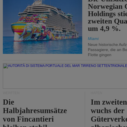
Norwegian C
Holdings sti
zweiten Qua
um 4,9 %.
Miami
Neue historische Auf
Passagiere, die an Bo
Flotte gingen
WERFTEN
HÄFEN
Die
Im zweiten
Halbjahresumsätze
wuchs der
von Fincantieri
Güterverke