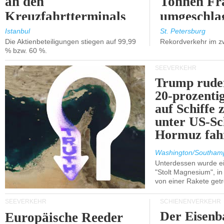
an den
Tonnen Fr
Kreuzfahrtterminals
umgeschla
in Kusadasi und
%).
Istanbul
St. Petersburg
Die Aktienbeteiligungen stiegen auf 99,99
Rekordverkehr im z
Lissabon.
% bzw. 60 %.
SEEVERKEHR
Trump ruder
20-prozenti
auf Schiffe 
unter US-Sc
Hormuz fah
Washington/Southam
Unterdessen wurde ein
"Stolt Magnesium", i
von einer Rakete getr
SEEVERKEHR
SCHIENENVERKEHR
Der Eisenb
Europäische Reeder