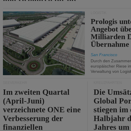
Durchfahrt der Straße
LOGISTIK
von Hormuz.
Prologis unt
Angebot übe
Milliarden 
Übernahme 
San Francisco
Durch den Zusammens
europäischer Riese i
Verwaltung von Logist
SEEVERKEHR
KREUZFAHRTEN
Im zweiten Quartal
Die Umsät
(April-Juni)
Global Por
verzeichnete ONE eine
stiegen im 
Verbesserung der
Halbjahr d
finanziellen
Jahres um