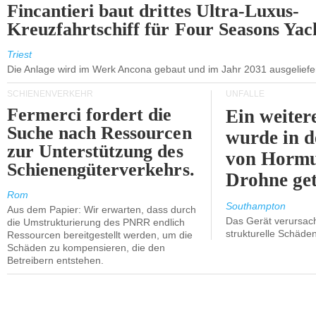
Fincantieri baut drittes Ultra-Luxus-
Kreuzfahrtschiff für Four Seasons Yac
Triest
Die Anlage wird im Werk Ancona gebaut und im Jahr 2031 ausgeliefer
SCHIENENVERKEHR
UNFÄLLE
Fermerci fordert die
Ein weiter
Suche nach Ressourcen
wurde in d
zur Unterstützung des
von Hormu
Schienengüterverkehrs.
Drohne get
Rom
Southampton
Aus dem Papier: Wir erwarten, dass durch
Das Gerät verursach
die Umstrukturierung des PNRR endlich
strukturelle Schäden
Ressourcen bereitgestellt werden, um die
Schäden zu kompensieren, die den
Betreibern entstehen.