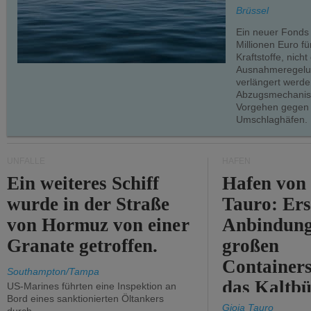
teilweise.
Brüssel
Ein neuer Fonds
Millionen Euro f
Kraftstoffe, nich
Ausnahmeregelun
verlängert werde
Abzugsmechanism
Vorgehen gegen
Umschlaghäfen.
UNFÄLLE
HÄFEN
Ein weiteres Schiff
Hafen von
wurde in der Straße
Tauro: Ers
von Hormuz von einer
Anbindung
Granate getroffen.
großen
Containers
Southampton/Tampa
das Kaltbü
US-Marines führten eine Inspektion an
Bord eines sanktionierten Öltankers
Gioia Tauro