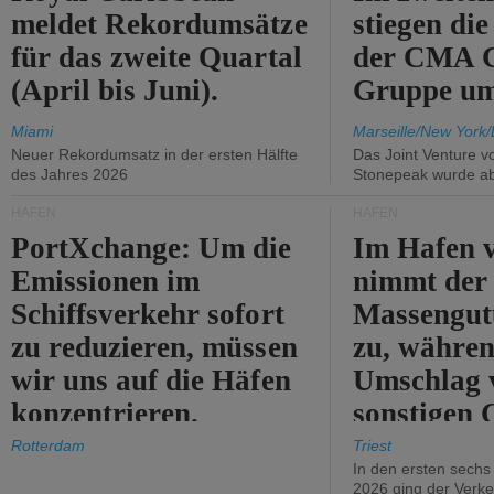
meldet Rekordumsätze
stiegen di
für das zweite Quartal
der CMA
(April bis Juni).
Gruppe um
Miami
Marseille/New York/
Neuer Rekordumsatz in der ersten Hälfte
Das Joint Venture v
des Jahres 2026
Stonepeak wurde a
HÄFEN
HÄFEN
PortXchange: Um die
Im Hafen v
Emissionen im
nimmt der
Schiffsverkehr sofort
Massengut
zu reduzieren, müssen
zu, währen
wir uns auf die Häfen
Umschlag 
konzentrieren.
sonstigen 
abnimmt.
Rotterdam
Triest
In den ersten sech
2026 ging der Verk