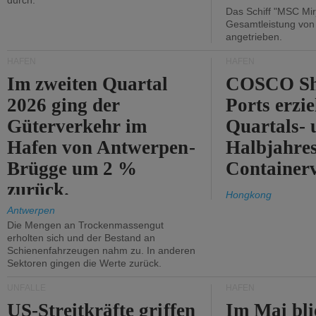
durch.
Das Schiff "MSC Mir
Gesamtleistung vo
angetrieben.
HÄFEN
HÄFEN
Im zweiten Quartal
COSCO Sh
2026 ging der
Ports erzie
Güterverkehr im
Quartals- 
Hafen von Antwerpen-
Halbjahre
Brügge um 2 %
Container
zurück.
Hongkong
Antwerpen
Die Mengen an Trockenmassengut
erholten sich und der Bestand an
Schienenfahrzeugen nahm zu. In anderen
Sektoren gingen die Werte zurück.
UNFÄLLE
HÄFEN
US-Streitkräfte griffen
Im Mai bli