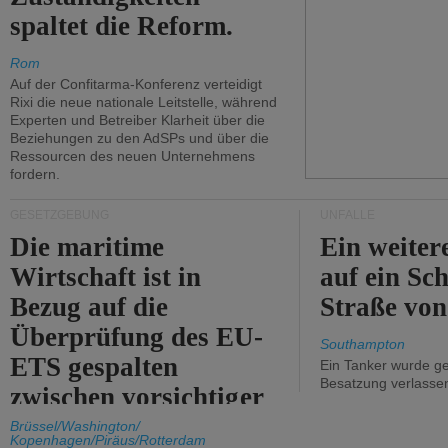
spaltet die Reform.
Rom
Auf der Confitarma-Konferenz verteidigt
Rixi die neue nationale Leitstelle, während
Experten und Betreiber Klarheit über die
Beziehungen zu den AdSPs und über die
Ressourcen des neuen Unternehmens
fordern.
GESETZGEBUNG
UNFÄLLE
Die maritime
Ein weiter
Wirtschaft ist in
auf ein Sch
Bezug auf die
Straße vo
Überprüfung des EU-
Southampton
ETS gespalten
Ein Tanker wurde ge
Besatzung verlasse
zwischen vorsichtiger
Unterstützung und
Brüssel/Washington/
Kopenhagen/Piräus/Rotterdam