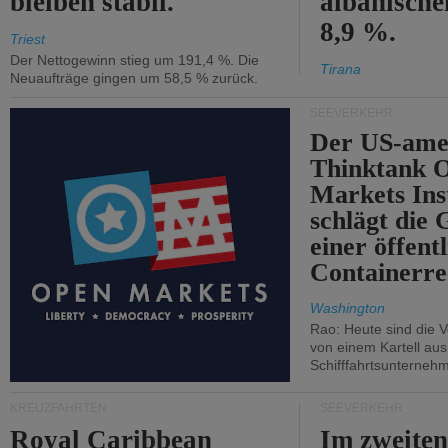
bleiben stabil.
albanisch
8,9 %.
Triest
Der Nettogewinn stieg um 191,4 %. Die
Tirana
Neuaufträge gingen um 58,5 % zurück.
SEEVERKEHR
Der US-ame
Thinktank 
Markets Ins
schlägt die
einer öffent
Containerre
Washington
Rao: Heute sind die V
von einem Kartell au
Schifffahrtsunterneh
KREUZFAHRTEN
SEEVERKEHR
Royal Caribbean
Im zweiten