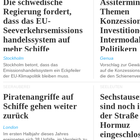
Die schwedische
Assitermin
Regierung fordert,
Themen
dass das EU-
Konzessio
Seeverkehrsemissions
Investitio
handelssystem auf
Intermodal
mehr Schiffe
Politikern
ausgeweitet wird.
näherbring
Stockholm
Genua
Stockholm betont, dass das
Vorschlag zur Gewä
Emissionshandelssystem ein Eckpfeiler
auf die Konzessions
der EU-Klimapolitik bleiben muss.
die den Schienenve
SEERÄUBEREI
SEELEUTEN
Piratenangriffe auf
Sechstause
Schiffe gehen weiter
sind noch 
zurück
der Straße
Hormuz
London
eingeschlo
Im ersten Halbjahr dieses Jahres
ereigneten sich 38 Unfälle, im Vergleich zu