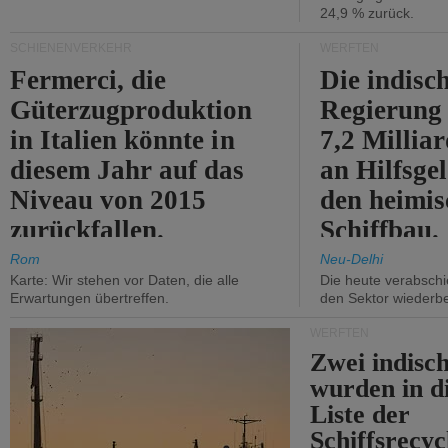
24,9 % zurück.
SCHIENENVERKEHR
WERFTEN
Fermerci, die
Die indisc
Güterzugproduktion
Regierung
in Italien könnte in
7,2 Millia
diesem Jahr auf das
an Hilfsge
Niveau von 2015
den heimi
zurückfallen.
Schiffbau.
Rom
Neu-Delhi
Karte: Wir stehen vor Daten, die alle
Die heute verabschie
Erwartungen übertreffen.
den Sektor wiederb
WERFTEN
Zwei indisc
wurden in d
Liste der
Schiffsrecyc