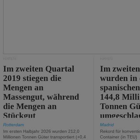
HÄFEN
HÄFEN
Im zweiten Quartal
Im zweiten
2019 stiegen die
wurden in
Mengen an
spanische
Massengut, während
144,8 Mill
die Mengen an
Tonnen Gü
Stückgut
umgeschla
zurückgingen.
%).
Rotterdam
Madrid
Im ersten Halbjahr 2026 wurden 212,0
Rekord für konventi
Millionen Tonnen Güter transportiert (+0,4
Container (in TEU)