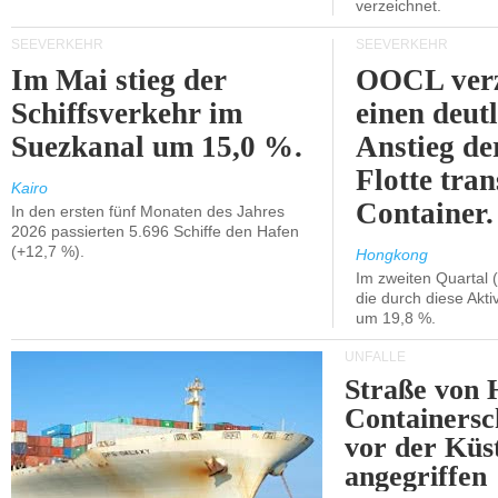
verzeichnet.
SEEVERKEHR
SEEVERKEHR
Im Mai stieg der
OOCL verz
Schiffsverkehr im
einen deut
Suezkanal um 15,0 %.
Anstieg de
Flotte tran
Kairo
Container.
In den ersten fünf Monaten des Jahres
2026 passierten 5.696 Schiffe den Hafen
(+12,7 %).
Hongkong
Im zweiten Quartal (
die durch diese Akti
um 19,8 %.
UNFÄLLE
Straße von 
Containersc
vor der Kü
angegriffen