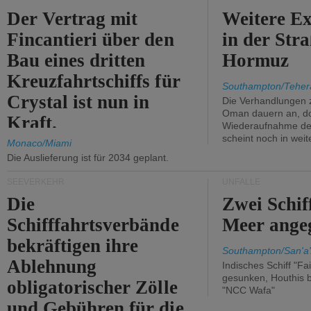
Der Vertrag mit
Weitere Ex
Fincantieri über den
in der Str
Bau eines dritten
Hormuz
Kreuzfahrtschiffs für
Southampton/Teher
Crystal ist nun in
Die Verhandlungen 
Oman dauern an, d
Kraft.
Wiederaufnahme des 
scheint noch in weit
Monaco/Miami
Die Auslieferung ist für 2034 geplant.
SEEVERKEHR
UNFÄLLE
Die
Zwei Schif
Schifffahrtsverbände
Meer angeg
bekräftigen ihre
Southampton/San'a'
Ablehnung
Indisches Schiff "Fa
gesunken, Houthis b
obligatorischer Zölle
"NCC Wafa"
und Gebühren für die