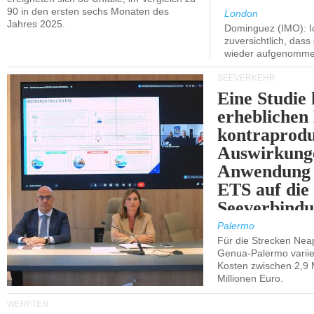
90 in den ersten sechs Monaten des
London
Jahres 2025.
Dominguez (IMO): Ic
zuversichtlich, das
wieder aufgenomme
SEEVERKEHR
Eine Studie 
erheblichen
kontraprodu
Auswirkung
Anwendung 
ETS auf die
Seeverbindu
Westsizilien
Palermo
Für die Strecken Nea
Genua-Palermo variier
Kosten zwischen 2,9 
Millionen Euro.
WERFTEN