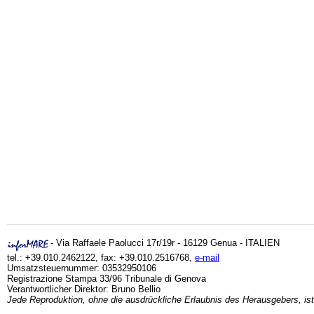
- Via Raffaele Paolucci 17r/19r - 16129 Genua - ITALIEN
tel.: +39.010.2462122, fax: +39.010.2516768,
e-mail
Umsatzsteuernummer: 03532950106
Registrazione Stampa 33/96 Tribunale di Genova
Verantwortlicher Direktor: Bruno Bellio
Jede Reproduktion, ohne die ausdrückliche Erlaubnis des Herausgebers, ist