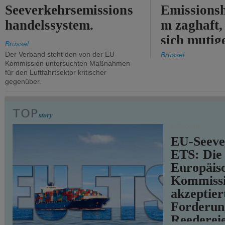
Seeverkehrsemissions
Emissionsh
handelssystem.
m zaghaft, 
sich mutig
Brüssel
Maßnahmen
Der Verband steht den von der EU-
Brüssel
Kommission untersuchten Maßnahmen
für den Luftfahrtsektor kritischer
gegenüber.
VERKEHR
EU-Seeve
ETS: Die
Europäis
Kommiss
akzeptier
Forderun
Reederei