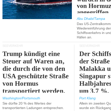
von Hormu
angegriffen.
Abu Dhabi/Tampa
Das US-Zentralkomma
Wiedereinführung der
Schiffsverkehrs in un
Häfen an.
SEEVERKEHR
SEEVERKEHR
Trump kündigt eine
Der Schiff
Steuer auf Waren an,
der Straße
die durch die von den
Malakka 
USA geschützte Straße
Singapur s
von Hormus
Halbjahres
transportiert werden.
um 3,7 %.
Washington/Portsmouth
Port Klang
Sie dürfte 20 % des Wertes der
Allein im zweiten Qu
transportierten Ladungen entsprechen.
wurde ein Rückgang