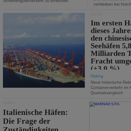
Schienengüterverkehr zu erreichen.
verbleiben bei Hutch
HÄFEN
Im ersten H
dieses Jahr
den chinesi
Seehäfen 5,
Milliarden 
Fracht umg
(+3,0 %).
Peking
Neue historische Rek
Containerverkehr im 
Quartalsvergleich
HÄFEN
Italienische Häfen:
Die Frage der
Zuständigkeiten