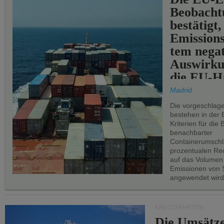
Beobachtu
bestätigt,
Emissions
tem negat
Auswirku
die EU-Hä
Madrid
Die vorgeschlag
bestehen in der 
Kriterien für di
benachbarter
Containerumschl
prozentualen Red
auf das Volumen
Emissionen von S
angewendet wird
KREUZFAHRTEN
Die Umsätze