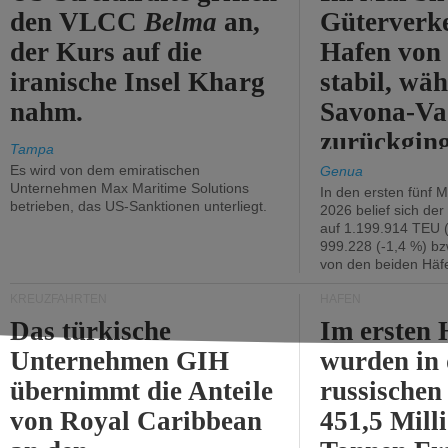
den VLCC
Belma
an,
Güterverk
der Kurs auf die
Hafen von
iranische Insel Kharg
stabil, wäh
nahm.
Savona-Va
zurückging
Tampa
Es wird von dem emiratischen
Genua
Unternehmen Max Maritime Solutions
In den ersten fünf 
betrieben, das US-Sanktionen unterliegt.
2026 belief sich de
auf 1.199.914 TEU 
999.228 (-1,4 %) bz
von den beiden Häfe
KREUZFAHRTEN
HÄFEN
Das türkische
Im ersten 
Unternehmen GIH
wurden in
übernimmt die Anteile
russischen
von Royal Caribbean
451,5 Mill