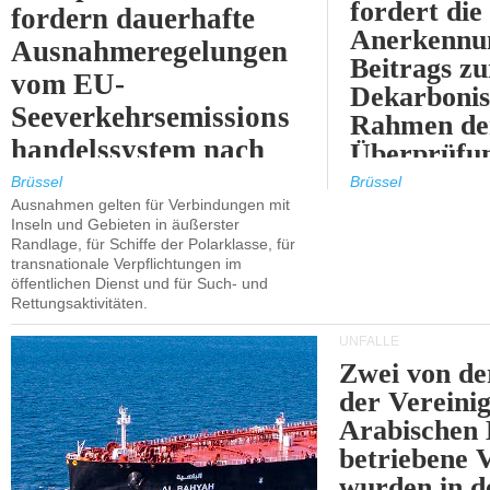
fordert die
fordern dauerhafte
Anerkennun
Ausnahmeregelungen
Beitrags zu
vom EU-
Dekarbonis
Seeverkehrsemissions
Rahmen de
handelssystem nach
Überprüfun
2030.
ETS.
Brüssel
Brüssel
Ausnahmen gelten für Verbindungen mit
Inseln und Gebieten in äußerster
Randlage, für Schiffe der Polarklasse, für
transnationale Verpflichtungen im
öffentlichen Dienst und für Such- und
Rettungsaktivitäten.
UNFÄLLE
Zwei von 
der Vereini
Arabischen
betriebene
wurden in d