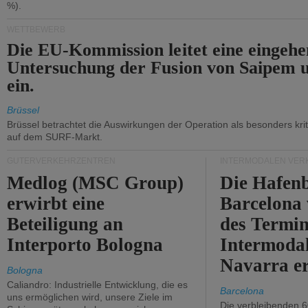
%).
WETTBEWERB
Die EU-Kommission leitet eine eingeh
Untersuchung der Fusion von Saipem 
ein.
Brüssel
Brüssel betrachtet die Auswirkungen der Operation als besonders kri
auf dem SURF-Markt.
GÜTERVERKEHRZENTREN
INTERMODALEN VER
Medlog (MSC Group)
Die Hafen
erwirbt eine
Barcelona
Beteiligung an
des Termin
Interporto Bologna
Intermodal
Navarra e
Bologna
Caliandro: Industrielle Entwicklung, die es
Barcelona
uns ermöglichen wird, unsere Ziele im
Die verbleibenden 6