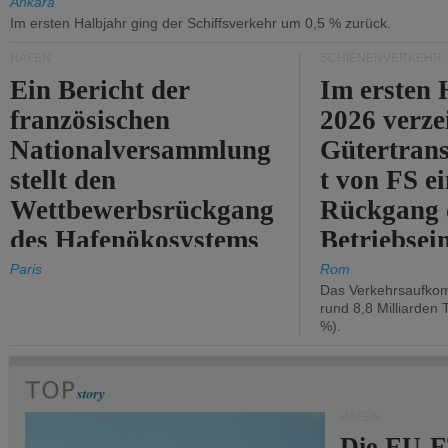
Ankara
Im ersten Halbjahr ging der Schiffsverkehr um 0,5 % zurück.
HÄFEN
SCHIENENVERKEHR
Ein Bericht der
Im ersten 
französischen
2026 verze
Nationalversammlung
Gütertran
stellt den
t von FS e
Wettbewerbsrückgang
Rückgang 
des Hafenökosystems
Betriebse
des Staates fest.
um 2,7 %.
Paris
Rom
Das Verkehrsaufkom
rund 8,8 Milliarden 
%).
HÄFEN
Die EU-E