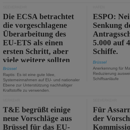
Kritik.
SEEVERKEHR
HÄFEN
Die ECSA betrachtet
ESPO: Nei
die vorgeschlagene
Senkung d
Überarbeitung des
Antragssc
EU-ETS als einen
5.000 auf
ersten Schritt, aber
Schiffe.
viele weitere sollten
Brüssel
folgen.
Anerkennung für M
Brüssel
Reduzierung auswe
Raptis: Es ist eine gute Idee,
Schiffsanläufe
Systemeinnahmen auf EU- und nationaler
Ebene zur Unterstützung nachhaltiger
Kraftstoffe zu verwenden.
VERKEHR
SEEVERKEHR
T&E begrüßt einige
Für Assarm
neue Vorschläge aus
der Vorsch
Brüssel für das EU-
Kommissi