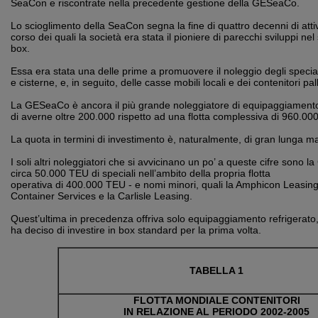
SeaCon e riscontrate nella precedente gestione della GESeaCo.
Lo scioglimento della SeaCon segna la fine di quattro decenni di atti
corso dei quali la società era stata il pioniere di parecchi sviluppi nel
box.
Essa era stata una delle prime a promuovere il noleggio degli special
e cisterne, e, in seguito, delle casse mobili locali e dei contenitori pal
La GESeaCo è ancora il più grande noleggiatore di equipaggiament
di averne oltre 200.000 rispetto ad una flotta complessiva di 960.00
La quota in termini di investimento è, naturalmente, di gran lunga m
I soli altri noleggiatori che si avvicinano un po’ a queste cifre sono l
circa 50.000 TEU di speciali nell’ambito della propria flotta
operativa di 400.000 TEU - e nomi minori, quali la Amphicon Leasin
Container Services e la Carlisle Leasing.
Quest’ultima in precedenza offriva solo equipaggiamento refrigerato,
ha deciso di investire in box standard per la prima volta.
TABELLA 1
FLOTTA MONDIALE CONTENITORI
IN RELAZIONE AL PERIODO 2002-2005