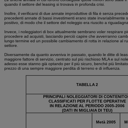
quando il settore del leasing si trovava in profonda crisi.
Inoltre, il verificarsi di due annate improduttive di fila è senza preced
precedenti annate di bassi investimenti erano state invariabilmente
positivo, di modo che il settore del noleggio era riuscito a riguadagna
Invece, i noleggiatori di box attualmente sembrano voler respirare pi
procedere ad acquisti, lasciando perciò capire che avverranno cambia
lungo termine ed un possibile cambiamento di rotta in relazione al r
settore.
Diversamente da quanto avveniva in passato, quando le ditte di leas
maggiore fattore di servizio, centrato sul più rischioso MLA e sul nol
adesso esse stanno già optando per il più sicuro, benché più limitato
prezzo di una sempre maggiore perdita di terreno e di influenza.
TABELLA 2
PRINCIPALI NOLEGGIATORI DI CONTENITO
CLASSIFICATI PER FLOTTE OPERATIVE
IN RELAZIONE AL PERIODO 2005-2006
(DATI IN MIGLIAIA DI TEU)
Metà 2005
M