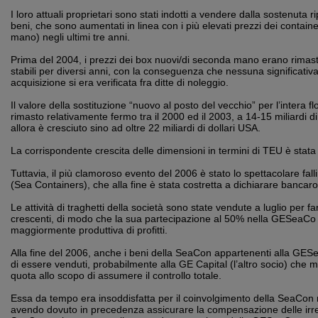
I loro attuali proprietari sono stati indotti a vendere dalla sostenuta r
beni, che sono aumentati in linea con i più elevati prezzi dei contain
mano) negli ultimi tre anni.
Prima del 2004, i prezzi dei box nuovi/di seconda mano erano rimast
stabili per diversi anni, con la conseguenza che nessuna significativ
acquisizione si era verificata fra ditte di noleggio.
Il valore della sostituzione “nuovo al posto del vecchio” per l’intera fl
rimasto relativamente fermo tra il 2000 ed il 2003, a 14-15 miliardi d
allora è cresciuto sino ad oltre 22 miliardi di dollari USA.
La corrispondente crescita delle dimensioni in termini di TEU è stat
Tuttavia, il più clamoroso evento del 2006 è stato lo spettacolare fa
(Sea Containers), che alla fine è stata costretta a dichiarare bancaro
Le attività di traghetti della società sono state vendute a luglio per far
crescenti, di modo che la sua partecipazione al 50% nella GESeaCo re
maggiormente produttiva di profitti.
Alla fine del 2006, anche i beni della SeaCon appartenenti alla GES
di essere venduti, probabilmente alla GE Capital (l’altro socio) che m
quota allo scopo di assumere il controllo totale.
Essa da tempo era insoddisfatta per il coinvolgimento della SeaCo
avendo dovuto in precedenza assicurare la compensazione delle irregol