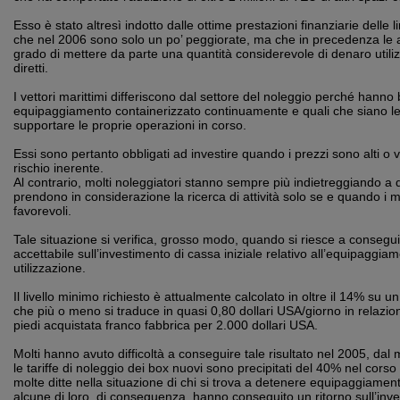
Esso è stato altresì indotto dalle ottime prestazioni finanziarie delle 
che nel 2006 sono solo un po’ peggiorate, ma che in precedenza le
grado di mettere da parte una quantità considerevole di denaro utiliz
diretti.
I vettori marittimi differiscono dal settore del noleggio perché hanno
equipaggiamento containerizzato continuamente e quali che siano le c
supportare le proprie operazioni in corso.
Essi sono pertanto obbligati ad investire quando i prezzi sono alti o vo
rischio inerente.
Al contrario, molti noleggiatori stanno sempre più indietreggiando a 
prendono in considerazione la ricerca di attività solo se e quando i 
favorevoli.
Tale situazione si verifica, grosso modo, quando si riesce a consegui
accettabile sull’investimento di cassa iniziale relativo all’equipaggia
utilizzazione.
Il livello minimo richiesto è attualmente calcolato in oltre il 14% su 
che più o meno si traduce in quasi 0,80 dollari USA/giorno in relazi
piedi acquistata franco fabbrica per 2.000 dollari USA.
Molti hanno avuto difficoltà a conseguire tale risultato nel 2005, dal
le tariffe di noleggio dei box nuovi sono precipitati del 40% nel corso
molte ditte nella situazione di chi si trova a detenere equipaggiamen
alcune di loro, di conseguenza, hanno conseguito un ritorno sull’inv