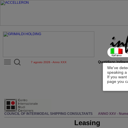
Quotidiano indipen
7 agosto 2026 - Anno XXX
We've detec
speaking a 
If you want
page you ca
COUNCIL OF INTERMODAL SHIPPING CONSULTANTS
ANNO XXV - Nume
Leasing