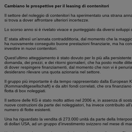
Cambiano le prospettive per il leasing di contenitori
Il settore del noleggio di contenitori ha sperimentato una strana an
si trova a dover affrontare ulteriori incertezze.
Lo scorso anno si è rivelato vivace e punteggiato da diversi sviluppi 
E’ stata altresì un’annata contraddittoria, dal momento che la maggio
ha nuovamente conseguito buone prestazioni finanziarie, ma ha cont
investire in nuovi contenitori.
Quest’ultimo atteggiamento è stato dovuto per lo più alla persistente v
domanda, dei prezzi, e dei ritorni giornalieri, che ha posto molte ditte 
di dover respingere finanziamenti, dal momento che non vi è penuria 
desiderano rilevare una quota azionaria nel settore.
Il gruppo più importante è da tempo rappresentato dalla European 
(Kommanditgesellschaft) e da altri fondi correlati, che ora finanzian
flotta di box noleggiati.
Il settore delle KG è stato molto attivo nel 2006 e, in assenza di sosta
nuove costruzioni da parte dei noleggiatori, ha invece contribuito all’
numero di flotte esistenti.
Una ha riguardato la vendita di 273.000 unità da parte della Interpool
di dollari USA, ad un gruppo d’investimento svizzero nel mese di ma