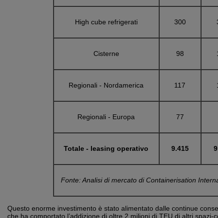
High cube refrigerati
300
Cisterne
98
Regionali - Nordamerica
117
Regionali - Europa
77
Totale - leasing operativo
9.415
9
Fonte: Analisi di mercato di Containerisation Intern
Questo enorme investimento è stato alimentato dalle continue conse
che ha comportato l’addizione di oltre 2 milioni di TEU di altri spazi