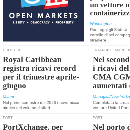
un vettore 
containerizz
Washington
Rao: oggi gli Stati Un
cartello di sei compa
straniere
CROCIERE
TRASPORTO MARITTI
Royal Caribbean
Nel second
registra ricavi record
i ricavi de
per il trimestre aprile-
CMA CGM
giugno
aumentati
Miami
Marsiglia/New York/
Nel primo semestre del 2026 nuovo picco
Completata la creazi
storico del volume d'affari
venture United Port
PORTI
PORTI
PortXchange, per
Nel porto d