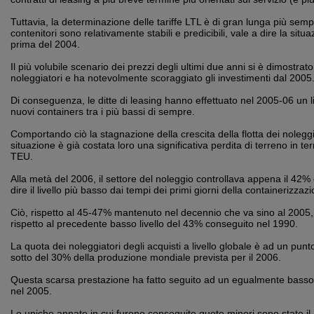
Tuttavia, la determinazione delle tariffe LTL è di gran lunga più semp
contenitori sono relativamente stabili e predicibili, vale a dire la sit
prima del 2004.
Il più volubile scenario dei prezzi degli ultimi due anni si è dimostrato d
noleggiatori e ha notevolmente scoraggiato gli investimenti dal 2005
Di conseguenza, le ditte di leasing hanno effettuato nel 2005-06 un liv
nuovi containers tra i più bassi di sempre.
Comportando ciò la stagnazione della crescita della flotta dei noleggi
situazione è già costata loro una significativa perdita di terreno in ter
TEU.
Alla metà del 2006, il settore del noleggio controllava appena il 42% 
dire il livello più basso dai tempi dei primi giorni della containerizzaz
Ciò, rispetto al 45-47% mantenuto nel decennio che va sino al 2005
rispetto al precedente basso livello del 43% conseguito nel 1990.
La quota dei noleggiatori degli acquisti a livello globale è ad un punt
sotto del 30% della produzione mondiale prevista per il 2006.
Questa scarsa prestazione ha fatto seguito ad un egualmente basso 
nel 2005.
Le uniche annate in cui furono conseguite quote minori sono state il