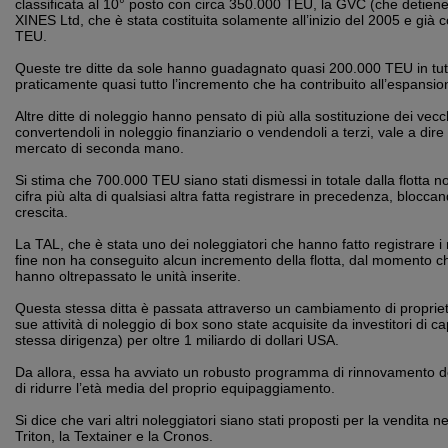
classificata al 10° posto con circa 350.000 TEU, la GVC (che detien
XINES Ltd, che è stata costituita solamente all’inizio del 2005 e già c
TEU.
Queste tre ditte da sole hanno guadagnato quasi 200.000 TEU in tut
praticamente quasi tutto l’incremento che ha contribuito all’espansione
Altre ditte di noleggio hanno pensato di più alla sostituzione dei vec
convertendoli in noleggio finanziario o vendendoli a terzi, vale a dire 
mercato di seconda mano.
Si stima che 700.000 TEU siano stati dismessi in totale dalla flotta 
cifra più alta di qualsiasi altra fatta registrare in precedenza, bloccand
crescita.
La TAL, che è stata uno dei noleggiatori che hanno fatto registrare i 
fine non ha conseguito alcun incremento della flotta, dal momento ch
hanno oltrepassato le unità inserite.
Questa stessa ditta è passata attraverso un cambiamento di proprie
sue attività di noleggio di box sono state acquisite da investitori di ca
stessa dirigenza) per oltre 1 miliardo di dollari USA.
Da allora, essa ha avviato un robusto programma di rinnovamento dell
di ridurre l’età media del proprio equipaggiamento.
Si dice che vari altri noleggiatori siano stati proposti per la vendita neg
Triton, la Textainer e la Cronos.