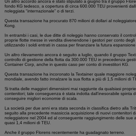
Un altro accordo ancora è stato stipulato a giugno tra il gruppo Flore
fondo KG tedesco, a copertura di circa 600.000 TEU provenienti dalla
noleggiata “internazionale” o di terzi.
Questa transazione ha procurato 870 milioni di dollari al noleggiat
Kong.
In entrambi i casi, le due ditte di noleggio hanno conservato il contro
proprie flotte messe in vendita divenendone i gestori per conto degli
utilizzando i soldi entrati in cassa per finanziare la futura espansione 
Un altro rilevamento ancora è seguito a luglio, quando il gruppo Texta
controllo di gestione della flotta da 300.000 TEU in precedenza gest
Container Corp, anche in questo caso per conto di investitori KG.
Questa transazione ha incoronato la Textainer quale maggiore noleggi
mondiale, avendo fatto innalzare la sua flotta a più di 1,5 milioni di 
Si tratta delle maggiori dimensioni mai raggiunte da qualsiasi proprie
contenitori; tale conseguenza è stata indotta dall’inesorabile spinta d
conseguire migliori economie di scala.
La società per due anni era stata seconda in classifica dietro alla Tri
seguito alla precedente massiccia acquisizione di nuovi contenitori d
noleggiatore nel 2004 ed al conseguente raggiungimento delle sue at
quasi 1,4 milioni di TEU.
Anche il gruppo Florens recentemente ha guadagnato terreno.