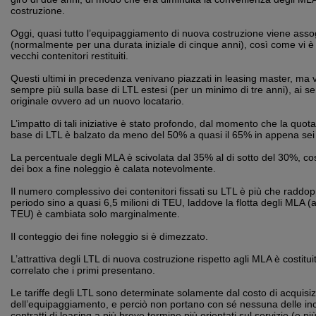
costruzione.
Oggi, quasi tutto l’equipaggiamento di nuova costruzione viene asso
(normalmente per una durata iniziale di cinque anni), così come vi è
vecchi contenitori restituiti.
Questi ultimi in precedenza venivano piazzati in leasing master, ma 
sempre più sulla base di LTL estesi (per un minimo di tre anni), ai se
originale ovvero ad un nuovo locatario.
L’impatto di tali iniziative è stato profondo, dal momento che la quota 
base di LTL è balzato da meno del 50% a quasi il 65% in appena sei
La percentuale degli MLA è scivolata dal 35% al di sotto del 30%, c
dei box a fine noleggio è calata notevolmente.
Il numero complessivo dei contenitori fissati su LTL è più che raddop
periodo sino a quasi 6,5 milioni di TEU, laddove la flotta degli MLA (at
TEU) è cambiata solo marginalmente.
Il conteggio dei fine noleggio si è dimezzato.
L’attrattiva degli LTL di nuova costruzione rispetto agli MLA è costitui
correlato che i primi presentano.
Le tariffe degli LTL sono determinate solamente dal costo di acquisi
dell’equipaggiamento, e perciò non portano con sé nessuna delle inc
contratti di leasing a più breve termine più orientati sul servizio (e più