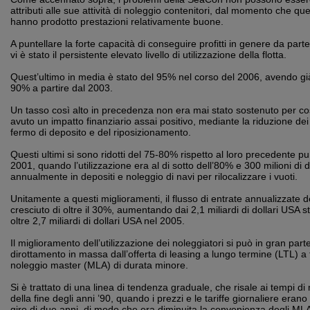
attributi alle sue attività di noleggio contenitori, dal momento che que
hanno prodotto prestazioni relativamente buone.
A puntellare la forte capacità di conseguire profitti in genere da parte
vi è stato il persistente elevato livello di utilizzazione della flotta.
Quest’ultimo in media è stato del 95% nel corso del 2006, avendo già
90% a partire dal 2003.
Un tasso così alto in precedenza non era mai stato sostenuto per co
avuto un impatto finanziario assai positivo, mediante la riduzione dei 
fermo di deposito e del riposizionamento.
Questi ultimi si sono ridotti del 75-80% rispetto al loro precedente 
2001, quando l’utilizzazione era al di sotto dell’80% e 300 milioni di 
annualmente in depositi e noleggio di navi per rilocalizzare i vuoti.
Unitamente a questi miglioramenti, il flusso di entrate annualizzate d
cresciuto di oltre il 30%, aumentando dai 2,1 miliardi di dollari USA s
oltre 2,7 miliardi di dollari USA nel 2005.
Il miglioramento dell’utilizzazione dei noleggiatori si può in gran part
dirottamento in massa dall’offerta di leasing a lungo termine (LTL) a 
noleggio master (MLA) di durata minore.
Si è trattato di una linea di tendenza graduale, che risale ai tempi d
della fine degli anni ’90, quando i prezzi e le tariffe giornaliere erano 
giro di due anni, di modo che era diminuita la convenienza degli MLA