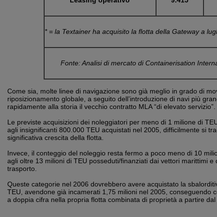
Leasing operativo
9.415
* = la Textainer ha acquisito la flotta della Gateway a lug
Fonte: Analisi di mercato di Containerisation Intern
Come sia, molte linee di navigazione sono già meglio in grado di mov
riposizionamento globale, a seguito dell’introduzione di navi più gr
rapidamente alla storia il vecchio contratto MLA “di elevato servizio”.
Le previste acquisizioni dei noleggiatori per meno di 1 milione di TE
agli insignificanti 800.000 TEU acquistati nel 2005, difficilmente si t
significativa crescita della flotta.
Invece, il conteggio del noleggio resta fermo a poco meno di 10 milio
agli oltre 13 milioni di TEU posseduti/finanziati dai vettori marittimi e 
trasporto.
Queste categorie nel 2006 dovrebbero avere acquistato la sbalorditiva 
TEU, avendone già incamerati 1,75 milioni nel 2005, conseguendo c
a doppia cifra nella propria flotta combinata di proprietà a partire da