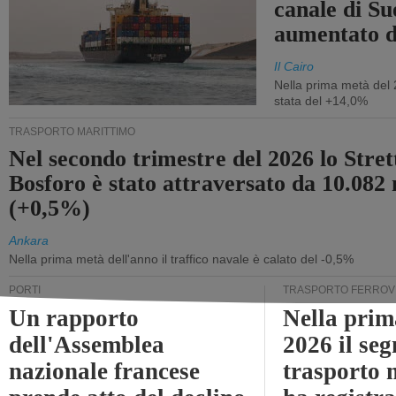
canale di Su
aumentato 
Il Cairo
Nella prima metà del 
stata del +14,0%
TRASPORTO MARITTIMO
Nel secondo trimestre del 2026 lo Stret
Bosforo è stato attraversato da 10.082 
(+0,5%)
Ankara
Nella prima metà dell'anno il traffico navale è calato del -0,5%
PORTI
TRASPORTO FERROV
Un rapporto
Nella prim
dell'Assemblea
2026 il se
nazionale francese
trasporto 