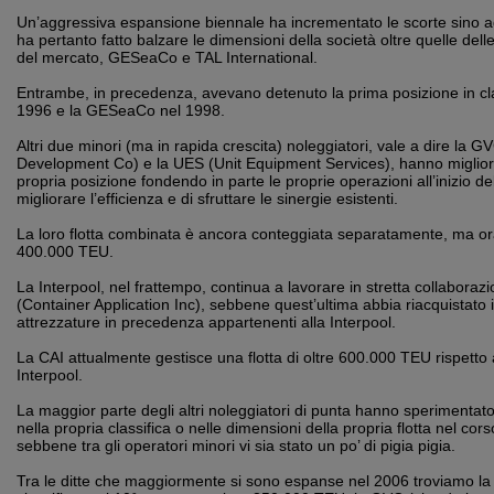
Un’aggressiva espansione biennale ha incrementato le scorte sino ad
ha pertanto fatto balzare le dimensioni della società oltre quelle del
del mercato, GESeaCo e TAL International.
Entrambe, in precedenza, avevano detenuto la prima posizione in clas
1996 e la GESeaCo nel 1998.
Altri due minori (ma in rapida crescita) noleggiatori, vale a dire la 
Development Co) e la UES (Unit Equipment Services), hanno migliora
propria posizione fondendo in parte le proprie operazioni all’inizio de
migliorare l’efficienza e di sfruttare le sinergie esistenti.
La loro flotta combinata è ancora conteggiata separatamente, ma o
400.000 TEU.
La Interpool, nel frattempo, continua a lavorare in stretta collaboraz
(Container Application Inc), sebbene quest’ultima abbia riacquistato 
attrezzature in precedenza appartenenti alla Interpool.
La CAI attualmente gestisce una flotta di oltre 600.000 TEU rispetto
Interpool.
La maggior parte degli altri noleggiatori di punta hanno sperimentat
nella propria classifica o nelle dimensioni della propria flotta nel cors
sebbene tra gli operatori minori vi sia stato un po’ di pigia pigia.
Tra le ditte che maggiormente si sono espanse nel 2006 troviamo la