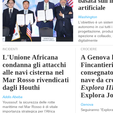
basata sull'i
artificiale
Washington
L'obiettivo è un sist
autonomo in cui tutti i
progettazione, produzi
ispezione e collaudo,
digitalmente
INCIDENTI
CROCIERE
L'Unione Africana
A Genova 
condanna gli attacchi
Fincantier
alle navi cisterna nel
consegnato
Mar Rosso rivendicati
nave da cr
dagli Houthi
Explora II
Explora J
Addis Abeba
Youssouf: la sicurezza delle rotte
Genova
marittime nel Mar Rosso è di vitale
Seguiranno “Explora
importanza strategica per l'Africa