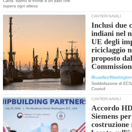
Carta: siamo di fronte a un dato che
supera ogni attesa
CANTIERI NAVALI
Inclusi due 
indiani nel 
UE degli imp
riciclaggio 
proposto dal
Commission
Bruxelles/Washington
Soddisfazione di ECS
Council
CANTIERI NAVALI
Accordo HD
Siemens per
costruzione