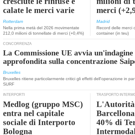
cresciute le rinfuse e
milioni di 
calate le merci varie
merci (+2
Rotterdam
Madrid
Nella prima metà del 2026 movimentate
Record delle merci 
212,0 milioni di tonnellate di merci (+0,4%)
container (in teu)
CONCORRENZA
La Commissione UE avvia un'indagine
approfondita sulla concentrazione Sa
Bruxelles
Bruxelles ritiene particolarmente critici gli effetti dell'operazione in p
SURF
INTERPORTI
TRASPORTO INTERM
Medlog (gruppo MSC)
L'Autorità
entra nel capitale
Barcellona 
sociale di Interporto
40% di Te
Bologna
Intermodal