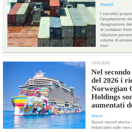
Madrid
I correttivi propo
l'ampliamento dei 
designazione dei 
di container limitr
riduzione percent
volume di emissi
navi
CROCIERE
Nel secondo
del 2026 i ri
Norwegian C
Holdings so
aumentati d
Miami
Nuovo record storico 
imbarcatisi sulle navi d