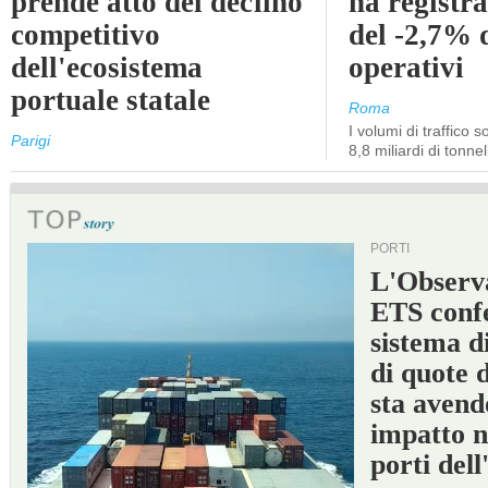
prende atto del declino
ha registra
competitivo
del -2,7% d
dell'ecosistema
operativi
portuale statale
Roma
I volumi di traffico s
Parigi
8,8 miliardi di tonne
PORTI
L'Observ
ETS conf
sistema d
di quote 
sta avend
impatto n
porti del