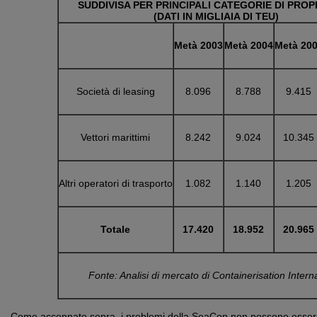
SUDDIVISA PER PRINCIPALI CATEGORIE DI PROP
(DATI IN MIGLIAIA DI TEU)
Metà 2003
Metà 2004
Metà 20
Società di leasing
8.096
8.788
9.415
Vettori marittimi
8.242
9.024
10.345
Altri operatori di trasporto
1.082
1.140
1.205
Totale
17.420
18.952
20.965
Fonte: Analisi di mercato di Containerisation Intern
Come accennato sopra, i problemi della SeaCon non possono esser