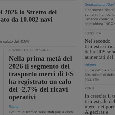
Southampton/San'
Il portavoce dei mil
l 2026 lo Stretto del
yemeniti ha rivend
sato da 10.082 navi
l'attacco contro la
chimichiera “NCC 
LOGISTICA
Nel secondo
 è calato del -0,5%
trimestre i ric
TRASPORTO FERROVIARIO
della UPS son
aumentati del
Nella prima metà del
2026 il segmento del
Atlanta
L'utile netto è am
trasporto merci di FS
604 milioni di dolla
(-52,9%)
ha registrato un calo
del -2,7% dei ricavi
PORTI
In crescita il t
operativi
trimestrale de
merci nei port
Roma
Algeciras e
I volumi di traffico sono stati pari a circa