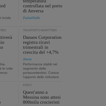
temperatura
ord
controllata nel porto
di Anversa
i incide
Dubai/Kallo
TIMO
TRASPORTO MARITTIMO
tiverà
Danaos Corporation
zio
registra ricavi
so
trimestrali in
crescita del +4,7%
Atene
hia-
Performance stabili nel
 le rotte
segmento delle
verso
portacontenitori. Cresce
l'apporto delle rinfusiere
PORTI
Quest'anno a
Messina sono attesi
o
800mila crocieristi