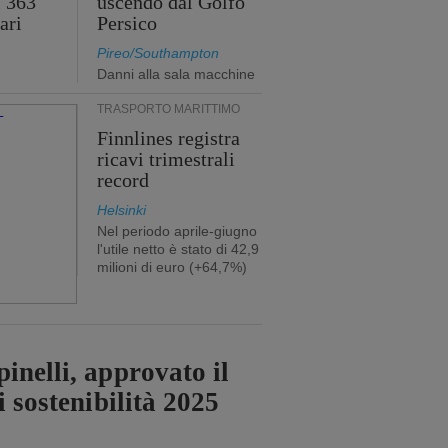
i 363
uscendo dal Golfo
ari
Persico
Pireo/Southampton
Danni alla sala macchine
TRASPORTO MARITTIMO
Finnlines registra
ricavi trimestrali
record
Helsinki
Nel periodo aprile-giugno
l'utile netto è stato di 42,9
milioni di euro (+64,7%)
inelli, approvato il
i sostenibilità 2025