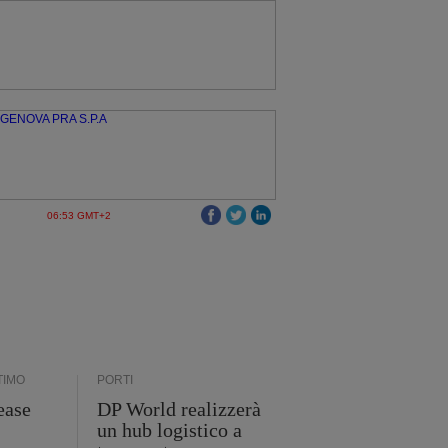
06:53 GMT+2
TIMO
PORTI
ease
DP World realizzerà
un hub logistico a