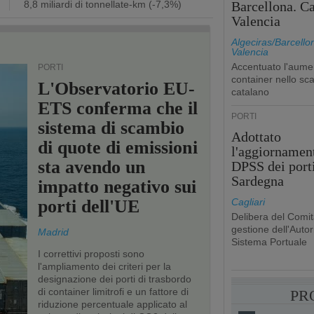
8,8 miliardi di tonnellate-km (-7,3%)
Barcellona. Ca
Valencia
Algeciras/Barcello
Valencia
Accentuato l'aume
PORTI
container nello sca
L'Observatorio EU-
catalano
ETS conferma che il
PORTI
sistema di scambio
Adottato
di quote di emissioni
l'aggiornamen
sta avendo un
DPSS dei porti
Sardegna
impatto negativo sui
porti dell'UE
Cagliari
Delibera del Comit
gestione dell'Autori
Madrid
Sistema Portuale
I correttivi proposti sono
l'ampliamento dei criteri per la
designazione dei porti di trasbordo
di container limitrofi e un fattore di
PR
riduzione percentuale applicato al