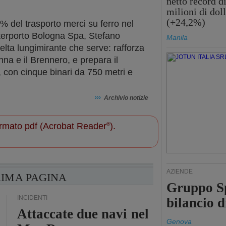
netto record d
milioni di doll
(+24,2%)
7% del trasporto merci su ferro nel
nterporto Bologna Spa, Stefano
Manila
elta lungimirante che serve: rafforza
nna e il Brennero, e prepara il
, con cinque binari da 750 metri e
›››
Archivio notizie
 formato pdf (Acrobat Reader
®
).
AZIENDE
RIMA PAGINA
Gruppo Sp
INCIDENTI
bilancio d
Attaccate due navi nel
Genova