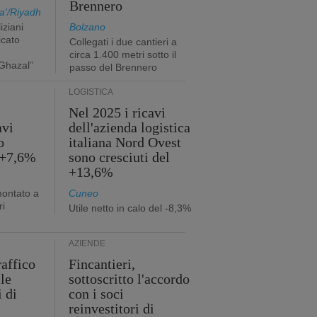
Brennero
a'/Riyadh
iziani
Bolzano
icato
Collegati i due cantieri a
circa 1.400 metri sotto il
Ghazal”
passo del Brennero
LOGISTICA
Nel 2025 i ricavi
avi
dell'azienda logistica
o
italiana Nord Ovest
 +7,6%
sono cresciuti del
+13,6%
montato a
Cuneo
ri
Utile netto in calo del -8,3%
AZIENDE
raffico
Fincantieri,
lle
sottoscritto l'accordo
i di
con i soci
reinvestitori di