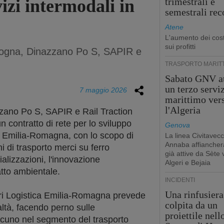
izi intermodali in
trimestrali e
semestrali rec
Atene
L'aumento dei cost
sui profitti
ologna, Dinazzano Po S, SAPIR e
TRASPORTO MARIT
Sabato GNV at
un terzo servi
7 maggio 2026
marittimo ver
l'Algeria
zzano Po S, SAPIR e Rail Traction
 contratto di rete per lo sviluppo
Genova
in Emilia-Romagna, con lo scopo di
La linea Civitavecc
Annaba affiancherà
i di trasporto merci su ferro
già attive da Sète 
ializzazioni, l'innovazione
Algeri e Bejaia
atto ambientale.
INCIDENTI
Una rinfusiera
ri Logistica Emilia-Romagna prevede
colpita da un
altà, facendo perno sulle
proiettile nell
ascuno nel segmento del trasporto