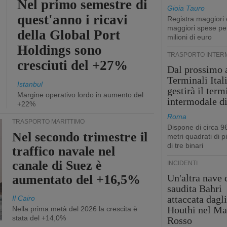
Nel primo semestre di
Gioia Tauro
quest'anno i ricavi
Registra maggiori 
maggiori spese pe
della Global Port
milioni di euro
Holdings sono
TRASPORTO INTER
cresciuti del +27%
Dal prossimo 
Terminali Ital
Istanbul
gestirà il term
Margine operativo lordo in aumento del
intermodale d
+22%
Roma
TRASPORTO MARITTIMO
Dispone di circa 9
Nel secondo trimestre il
metri quadrati di p
di tre binari
traffico navale nel
canale di Suez è
INCIDENTI
aumentato del +16,5%
Un'altra nave 
saudita Bahri
attaccata dagl
Il Cairo
Houthi nel Ma
Nella prima metà del 2026 la crescita è
stata del +14,0%
Rosso