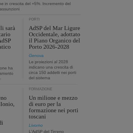
ne in crescita del +5%. Incremento del
assunzioni
PORTI
li sarà
AdSP del Mar Ligure
tario
Occidentale, adottato
'AdSP
il Piano Organico del
atico
Porto 2026-2028
Genova
Le proiezioni al 2028
indicano una crescita di
ione ha
circa 150 addetti nei porti
tamento
del sistema
e
FORMAZIONE
eno
Un milione e mezzo
Ionio,
di euro per la
formazione nei porti
toscani
di
Livorno
L'AdSP del Tirreno