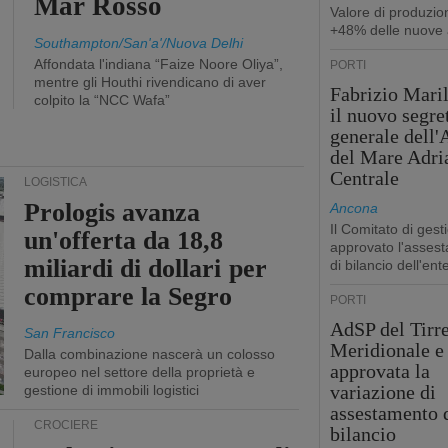
Mar Rosso
Valore di produzio
+48% delle nuove 
Southampton/San'a'/Nuova Delhi
Affondata l'indiana “Faize Noore Oliya”,
PORTI
mentre gli Houthi rivendicano di aver
Fabrizio Maril
colpito la “NCC Wafa”
il nuovo segre
generale dell
del Mare Adri
Centrale
LOGISTICA
Prologis avanza
Ancona
Il Comitato di gest
un'offerta da 18,8
approvato l'asses
miliardi di dollari per
di bilancio dell'ent
comprare la Segro
PORTI
AdSP del Tirr
San Francisco
Meridionale e 
Dalla combinazione nascerà un colosso
approvata la
europeo nel settore della proprietà e
variazione di
gestione di immobili logistici
assestamento 
CROCIERE
bilancio