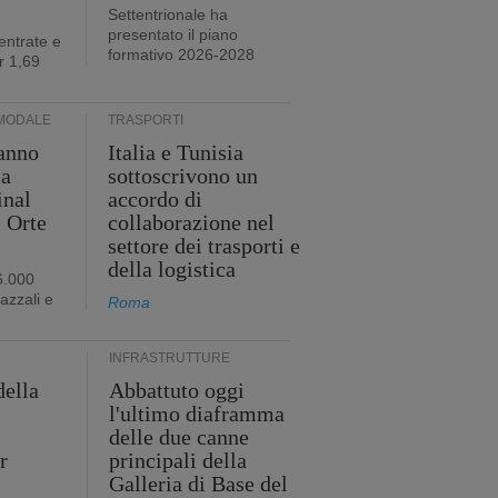
Settentrionale ha
presentato il piano
entrate e
formativo 2026-2028
r 1,69
MODALE
TRASPORTI
anno
Italia e Tunisia
ia
sottoscrivono un
inal
accordo di
i Orte
collaborazione nel
settore dei trasporti e
della logistica
6.000
iazzali e
Roma
INFRASTRUTTURE
della
Abbattuto oggi
l'ultimo diaframma
i
delle due canne
r
principali della
Galleria di Base del