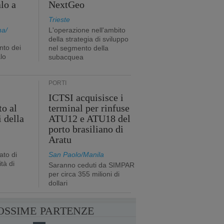
lo a
NextGeo
Trieste
na/
L'operazione nell'ambito
della strategia di sviluppo
nto dei
nel segmento della
lo
subacquea
PORTI
ICTSI acquisisce i
to al
terminal per rinfuse
 della
ATU12 e ATU18 del
porto brasiliano di
Aratu
ato di
San Paolo/Manila
tà di
Saranno ceduti da SIMPAR
per circa 355 milioni di
dollari
OSSIME PARTENZE