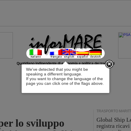
x
Quotidiano indipendente di economia e politica dei trasporti
We've detected that you might be
speaking a different language.
If you want to change the language of the
page you can click one of the flags above.
TRASPORTO MARIT
Global Ship L
per lo sviluppo
registra ricavi