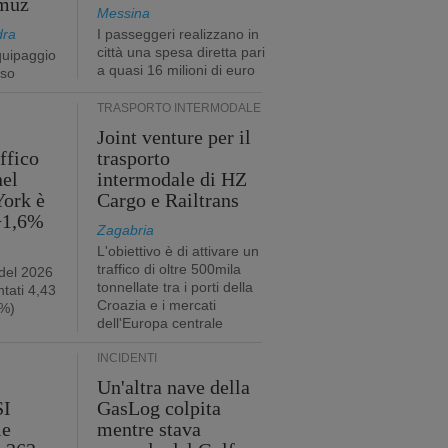
rmuz
Messina
dra
I passeggeri realizzano in
città una spesa diretta pari
quipaggio
a quasi 16 milioni di euro
rso
TRASPORTO INTERMODALE
Joint venture per il
affico
trasporto
nel
intermodale di HZ
York è
Cargo e Railtrans
 +1,6%
Zagabria
L'obiettivo è di attivare un
traffico di oltre 500mila
 del 2026
tonnellate tra i porti della
tati 4,43
Croazia e i mercati
2%)
dell'Europa centrale
INCIDENTI
Un'altra nave della
SI
GasLog colpita
le
mentre stava