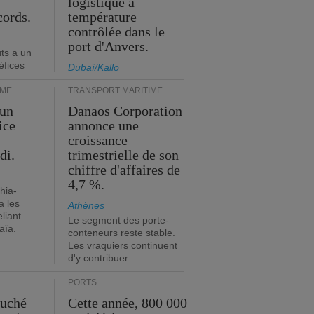
logistique à
cords.
température
contrôlée dans le
port d'Anvers.
ts a un
éfices
Dubaï/Kallo
IME
TRANSPORT MARITIME
 un
Danaos Corporation
ice
annonce une
croissance
di.
trimestrielle de son
chiffre d'affaires de
4,7 %.
hia-
a les
Athènes
eliant
Le segment des porte-
aïa.
conteneurs reste stable.
Les vraquiers continuent
d'y contribuer.
PORTS
ouché
Cette année, 800 000