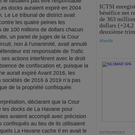
ne le faisaient pas être responsable
ICTSI enregis
 Les docks auraient expiré en 2004
bénéfice net r
Le Le tribunal de district avait
de 363 million
contre les quatre peines les
dollars (+24,2
de 100 millions de dollars chacun
deuxième trim
ite, un panel de juges de la Cour
Manille
rcuit, non à l’unanimité, avait annulé
défendeur est responsable de Trafic
es actions interfèrent avec le droit
bsence de confiscation et, puisque la
 aurait expiré Avant 2016, les
 sociétés de 2016 à 2019 n’a pas
ue de la propriété confisquée.
erprétation, déclarant que la Cour
 les docks de La Havane pour
ies avaient accompli avec précision
 confisqués au lieu de ils utilisaient
squels La Havane cache Il en avait le
ENTREPRISES