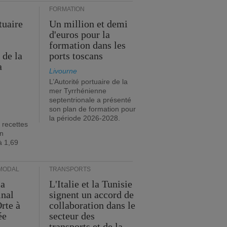
FORMATION
tuaire
Un million et demi
d'euros pour la
formation dans les
 de la
ports toscans
a
Livourne
L’Autorité portuaire de la
mer Tyrrhénienne
septentrionale a présenté
son plan de formation pour
la période 2026-2028.
 recettes
en
à 1,69
MODAL
TRANSPORTS
ia
L'Italie et la Tunisie
inal
signent un accord de
rte à
collaboration dans le
ée
secteur des
transports et de la