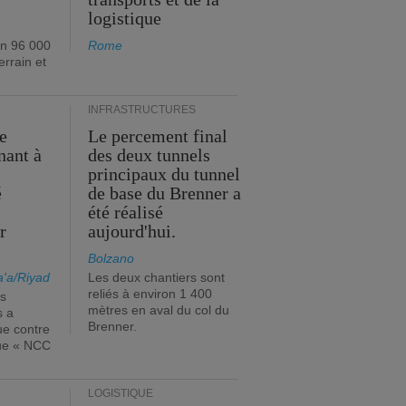
logistique
on 96 000
Rome
errain et
INFRASTRUCTURES
e
Le percement final
nant à
des deux tunnels
principaux du tunnel
é
de base du Brenner a
s
été réalisé
r
aujourd'hui.
Bolzano
'a/Riyad
Les deux chantiers sont
reliés à environ 1 400
es
mètres en aval du col du
s a
Brenner.
ue contre
que « NCC
LOGISTIQUE