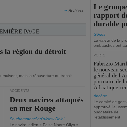
Le groupe
›››
Archives
rapport d
durable p
REMIÈRE PAGE
Gênes
La valeur de la p
embauches ont au
s la région du détroit
PORTS
Fabrizio Maril
le nouveau sec
général de l'A
ursuivent, mais la réouverture au transit
portuaire de l
Adriatique cen
ACCIDENTS
Ancône
Deux navires attaqués
Le comité de gesti
en mer Rouge
approuvé l'ajuste
budgétaire de
l'établissement
Southampton/San'a/New Delhi
Le navire indien « Faize Noore Oliya »