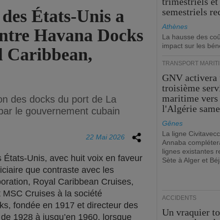
trimestriels et
des États-Unis a
semestriels re
Athènes
 entre Havana Docks
La hausse des coû
impact sur les bén
l Caribbean,
TRANSPORT MARIT
GNV activera
troisième serv
maritime vers
ion des docks du port de La
l'Algérie same
 par le gouvernement cubain
Gênes
La ligne Civitavecc
22 Mai 2026
Annaba compléter
lignes existantes r
 États-Unis, avec huit voix en faveur
Sète à Alger et Béj
udiciaire que contraste avec les
poration, Royal Caribbean Cruises,
 MSC Cruises à la société
ACCIDENTS
s, fondée en 1917 et directeur des
Un vraquier t
 de 1928 à jusqu’en 1960, lorsque