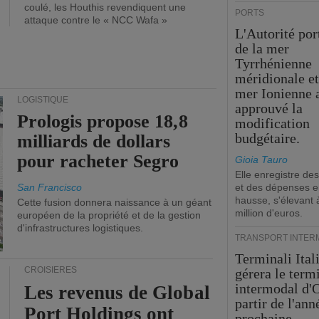
coulé, les Houthis revendiquent une
PORTS
attaque contre le « NCC Wafa »
L'Autorité por
de la mer
Tyrrhénienne
méridionale et
mer Ionienne 
LOGISTIQUE
approuvé la
Prologis propose 18,8
modification
budgétaire.
milliards de dollars
pour racheter Segro
Gioia Tauro
Elle enregistre des
San Francisco
et des dépenses 
hausse, s'élevant 
Cette fusion donnera naissance à un géant
million d'euros.
européen de la propriété et de la gestion
d'infrastructures logistiques.
TRANSPORT INTER
Terminali Ital
CROISIÈRES
gérera le term
intermodal d'O
Les revenus de Global
partir de l'ann
Port Holdings ont
prochaine.