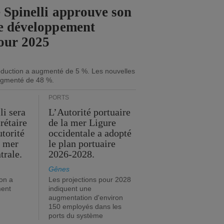
 Spinelli approuve son
e développement
our 2025
roduction a augmenté de 5 %. Les nouvelles
gmenté de 48 %.
PORTS
li sera
L’Autorité portuaire
rétaire
de la mer Ligure
utorité
occidentale a adopté
a mer
le plan portuaire
trale.
2026-2028.
Gênes
on a
Les projections pour 2028
ment
indiquent une
augmentation d'environ
150 employés dans les
ports du système