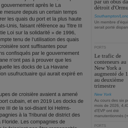
par un obus da
le gouvernement après le La
détroit d'Orm
ère mesure depuis un certain temps
Southampton/Lon
érer les quais du port et la plus haute
Un membre d'équ
ts-Unis, faisant référence au Titre III
serait porté dispar
ie Loi sur la solidarité » de 1996,
pte tenu de l’utilisation des quais
roisière sont suffisantes pour
PORTS
iens confisqués par le gouvernement
Le trafic de
ne n’ont pas à prouver que les
conteneurs au 
aquelle les docks de La Havane
New York a
augmenté de 
on usufructuaire qui aurait expiré en
au deuxième
trimestre
oupes de croisière avaient a amené
New York
Au cours des six 
port cubain, et en 2019 Les docks de
mois de 2026, 4,43
e III de la soi-disant loi Helms-
d'EVP ont été
agnies à la Tribunal de district des
manutentionnés (
la Floride. Les compagnies de
PORTS