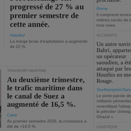
progressé de 27 % au
Rome
premier semestre de
Il comprend envir
mètres carrés de t
cette année.
trois voies
Istanbul
ACCIDENTS
La marge brute d'exploitation a augmenté
Un autre navir
de 22 %.
Bahri, apparte
un opérateur
saoudien, a ét
attaqué par le
TRANSPORT MARITIME
Houthis en me
Au deuxième trimestre,
Rouge.
le trafic maritime dans
Southampton/Sana
le canal de Suez a
Le porte-parole d
militants yéménite
augmenté de 16,5 %.
revendiqué l'attaq
le pétrolier chimi
Caire
Ghazal ».
Au premier semestre 2026, la croissance a
été de +14,0 %.
LOGISTIQUE