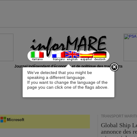
x
Journal indépendant d'économie et de politique des transports
We've detected that you might be
speaking a different language.
If you want to change the language of the
page you can click one of the flags above.
TRANSPORT MARIT
Global Ship L
annonce des r