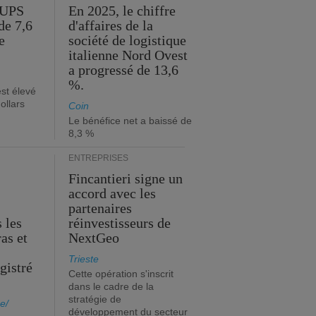
'UPS
En 2025, le chiffre
de 7,6
d'affaires de la
e
société de logistique
italienne Nord Ovest
a progressé de 13,6
%.
est élevé
ollars
Coin
Le bénéfice net a baissé de
8,3 %
ENTREPRISES
Fincantieri signe un
accord avec les
partenaires
 les
réinvestisseurs de
ras et
NextGeo
Trieste
gistré
Cette opération s'inscrit
dans le cadre de la
stratégie de
e/
développement du secteur