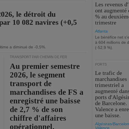
Les revenus d
ont augmenté 
26, le détroit du
% au deuxièm
par 10 082 navires (+0,5
trimestre
Atlanta
Le bénéfice net s'
à 604 millions de d
itime a diminué de -0,5%.
(-52,9 %).
TRANSPORT PAR CHEMIN DE FER
Au premier semestre
PORTS
Le trafic de
2026, le segment
marchandises
transport de
trimestriel a
marchandises de FS a
augmenté dans
ports d'Algési
enregistré une baisse
de Barcelone.
de 2,7 % de son
Valence a enre
une baisse.
chiffre d'affaires
Algésiras/Barcelon
opérationnel.
Valence