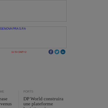
11:53 GMT+2
IME
PORTS
ease
DP World construira
evenus
une plateforme