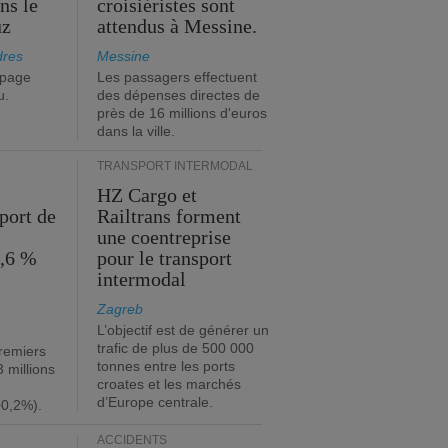
ns le
croisiéristes sont
uz
attendus à Messine.
dres
Messine
ipage
Les passagers effectuent
u.
des dépenses directes de
près de 16 millions d'euros
dans la ville.
TRANSPORT INTERMODAL
HZ Cargo et
port de
Railtrans forment
une coentreprise
1,6 %
pour le transport
intermodal
Zagreb
L’objectif est de générer un
trafic de plus de 500 000
premiers
tonnes entre les ports
 millions
croates et les marchés
d’Europe centrale.
+0,2%).
ACCIDENTS