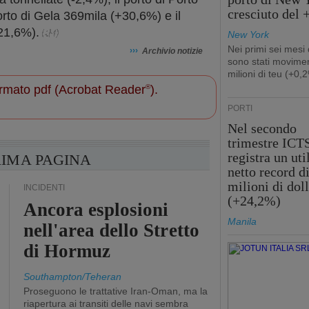
cresciuto del
rto di Gela 369mila (+30,6%) e il
-21,6%).
New York
Nei primi sei mesi
›››
Archivio notizie
sono stati movimen
milioni di teu (+0,
 formato pdf (Acrobat Reader
®
).
PORTI
Nel secondo
trimestre ICT
registra un uti
RIMA PAGINA
netto record d
milioni di doll
INCIDENTI
(+24,2%)
Ancora esplosioni
Manila
nell'area dello Stretto
di Hormuz
Southampton/Teheran
Proseguono le trattative Iran-Oman, ma la
riapertura ai transiti delle navi sembra