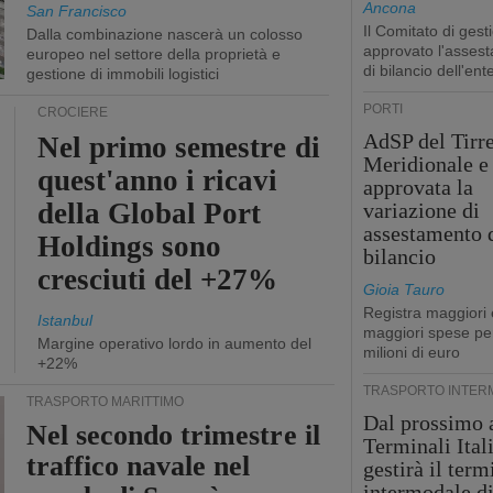
Ancona
San Francisco
Il Comitato di gest
Dalla combinazione nascerà un colosso
approvato l'asses
europeo nel settore della proprietà e
di bilancio dell'ent
gestione di immobili logistici
PORTI
CROCIERE
AdSP del Tirr
Nel primo semestre di
Meridionale e 
quest'anno i ricavi
approvata la
della Global Port
variazione di
assestamento 
Holdings sono
bilancio
cresciuti del +27%
Gioia Tauro
Registra maggiori 
Istanbul
maggiori spese pe
Margine operativo lordo in aumento del
milioni di euro
+22%
TRASPORTO INTER
TRASPORTO MARITTIMO
Dal prossimo 
Nel secondo trimestre il
Terminali Ital
traffico navale nel
gestirà il term
intermodale d