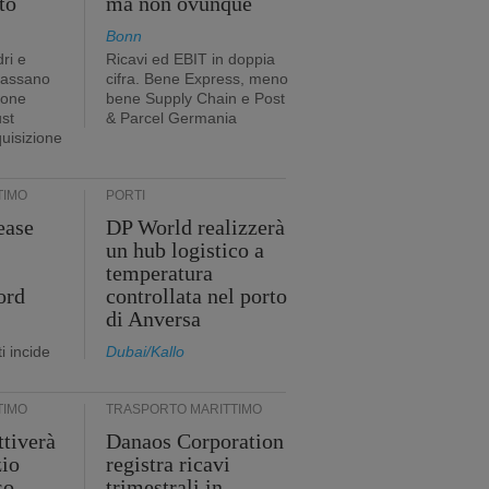
to
ma non ovunque
Bonn
ri e
Ricavi ed EBIT in doppia
passano
cifra. Bene Express, meno
ione
bene Supply Chain e Post
ust
& Parcel Germania
quisizione
TIMO
PORTI
ease
DP World realizzerà
un hub logistico a
temperatura
ord
controllata nel porto
di Anversa
i incide
Dubai/Kallo
TIMO
TRASPORTO MARITTIMO
tiverà
Danaos Corporation
zio
registra ricavi
so
trimestrali in