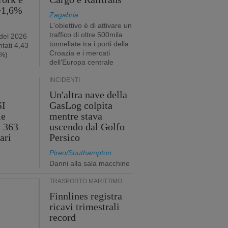
 +1,6%
Zagabria
L'obiettivo è di attivare un
traffico di oltre 500mila
 del 2026
tonnellate tra i porti della
tati 4,43
Croazia e i mercati
2%)
dell'Europa centrale
INCIDENTI
Un'altra nave della
SI
GasLog colpita
le
mentre stava
i 363
uscendo dal Golfo
ari
Persico
Pireo/Southampton
Danni alla sala macchine
TRASPORTO MARITTIMO
Finnlines registra
ricavi trimestrali
record