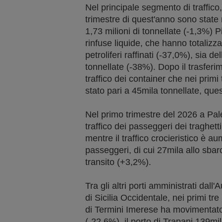
Nel principale segmento di traffico,
trimestre di quest'anno sono sta
1,73 milioni di tonnellate (-1,3%) P
rinfuse liquide, che hanno totalizza
petroliferi raffinati (-37,0%), sia d
tonnellate (-38%). Dopo il trasferi
traffico dei container che nei prim
stato pari a 45mila tonnellate, qu
Nel primo trimestre del 2026 a Pale
traffico dei passeggeri dei traghett
mentre il traffico crocieristico è 
passeggeri, di cui 27mila allo sba
transito (+3,2%).
Tra gli altri porti amministrati dall
di Sicilia Occidentale, nei primi tr
di Termini Imerese ha movimentato
(-22,6%), il porto di Trapani 139mil