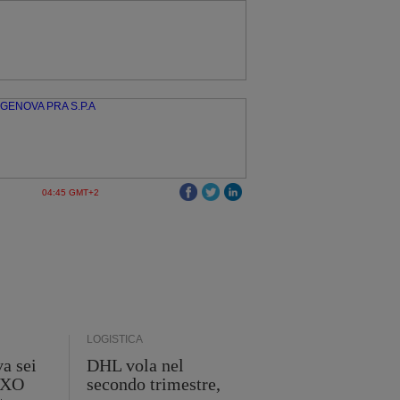
04:45 GMT+2
LOGISTICA
a sei
DHL vola nel
 GXO
secondo trimestre,