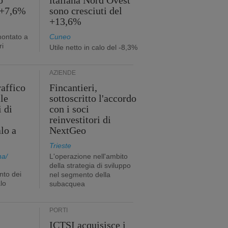
o
italiana Nord Ovest
 +7,6%
sono cresciuti del
+13,6%
montato a
Cuneo
ri
Utile netto in calo del -8,3%
AZIENDE
raffico
Fincantieri,
lle
sottoscritto l'accordo
i di
con i soci
reinvestitori di
lo a
NextGeo
Trieste
na/
L'operazione nell'ambito
della strategia di sviluppo
nto dei
nel segmento della
lo
subacquea
PORTI
ICTSI acquisisce i