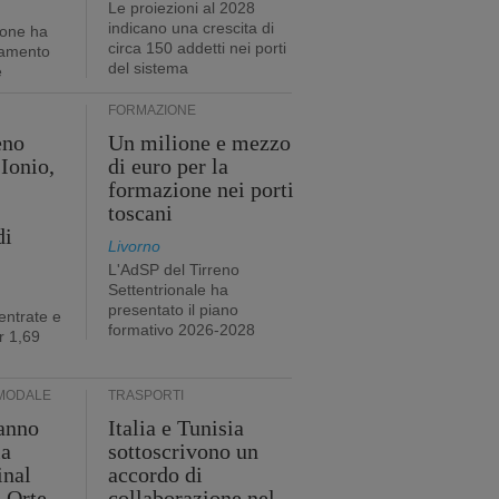
Le proiezioni al 2028
indicano una crescita di
ione ha
circa 150 addetti nei porti
tamento
del sistema
e
FORMAZIONE
eno
Un milione e mezzo
Ionio,
di euro per la
formazione nei porti
toscani
di
Livorno
L'AdSP del Tirreno
Settentrionale ha
presentato il piano
entrate e
formativo 2026-2028
r 1,69
MODALE
TRASPORTI
anno
Italia e Tunisia
ia
sottoscrivono un
inal
accordo di
i Orte
collaborazione nel