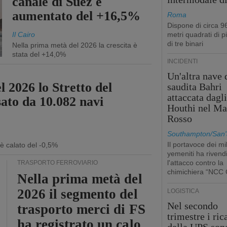
canale di Suez è
aumentato del +16,5%
Roma
Dispone di circa 9
Il Cairo
metri quadrati di p
di tre binari
Nella prima metà del 2026 la crescita è
stata del +14,0%
INCIDENTI
Un'altra nave 
l 2026 lo Stretto del
saudita Bahri
attaccata dagl
sato da 10.082 navi
Houthi nel Ma
Rosso
Southampton/San'
Il portavoce dei mil
 è calato del -0,5%
yemeniti ha rivend
l'attacco contro la
TRASPORTO FERROVIARIO
chimichiera “NCC 
Nella prima metà del
2026 il segmento del
LOGISTICA
Nel secondo
trasporto merci di FS
trimestre i ric
ha registrato un calo