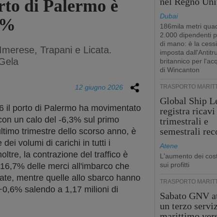
rto di Palermo è
nel Regno Uni
Dubai
3%
186mila metri quad
2.000 dipendenti 
di mano: è la cess
 Imerese, Trapani e Licata.
imposta dall'Antitr
Gela
britannico per l'ac
di Wincanton
12 giugno 2026
TRASPORTO MARIT
Global Ship L
26 il porto di Palermo ha movimentato
registra ricavi
, con un calo del -6,3% sul primo
trimestrali e
semestrali rec
ltimo trimestre dello scorso anno, è
ei volumi di carichi in tutti i
Atene
oltre, la contrazione del traffico è
L'aumento dei cost
sui profitti
-16,7% delle merci all'imbarco che
te, mentre quelle allo sbarco hanno
TRASPORTO MARIT
+0,6% salendo a 1,17 milioni di
Sabato GNV at
un terzo servi
marittimo ver