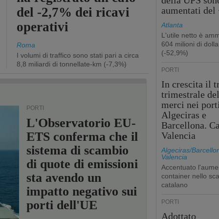
della UPS son
del -2,7% dei ricavi
aumentati del
operativi
Atlanta
L'utile netto è am
604 milioni di dolla
Roma
(-52,9%)
I volumi di traffico sono stati pari a circa
8,8 miliardi di tonnellate-km (-7,3%)
PORTI
In crescita il t
trimestrale de
merci nei port
PORTI
Algeciras e
L'Observatorio EU-
Barcellona. Ca
ETS conferma che il
Valencia
sistema di scambio
Algeciras/Barcello
Valencia
di quote di emissioni
Accentuato l'aume
sta avendo un
container nello sca
catalano
impatto negativo sui
porti dell'UE
PORTI
Adottato