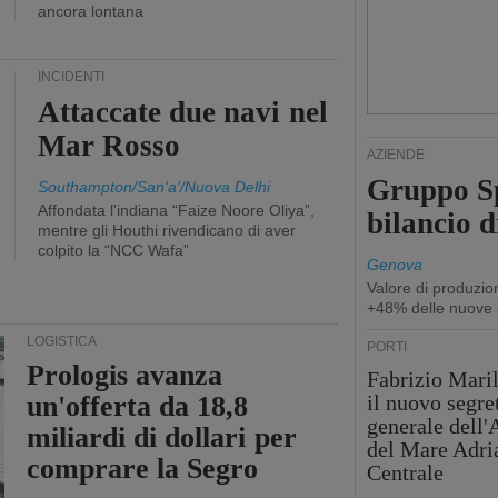
ancora lontana
INCIDENTI
Attaccate due navi nel
Mar Rosso
AZIENDE
Gruppo Sp
Southampton/San'a'/Nuova Delhi
Affondata l'indiana “Faize Noore Oliya”,
bilancio d
mentre gli Houthi rivendicano di aver
colpito la “NCC Wafa”
Genova
Valore di produzio
+48% delle nuove 
LOGISTICA
PORTI
Prologis avanza
Fabrizio Maril
un'offerta da 18,8
il nuovo segre
generale dell
miliardi di dollari per
del Mare Adri
comprare la Segro
Centrale