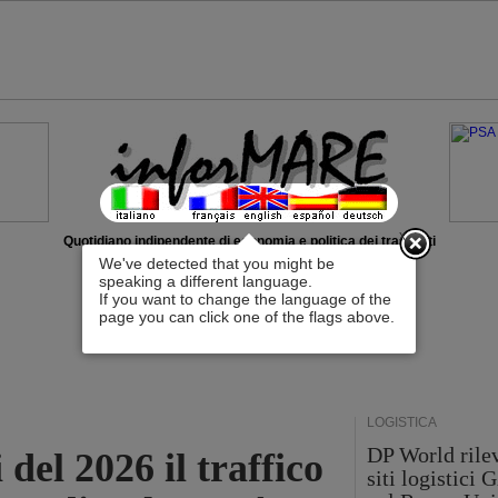
x
Quotidiano indipendente di economia e politica dei trasporti
We've detected that you might be
speaking a different language.
If you want to change the language of the
page you can click one of the flags above.
LOGISTICA
DP World rilev
 del 2026 il traffico
siti logistici