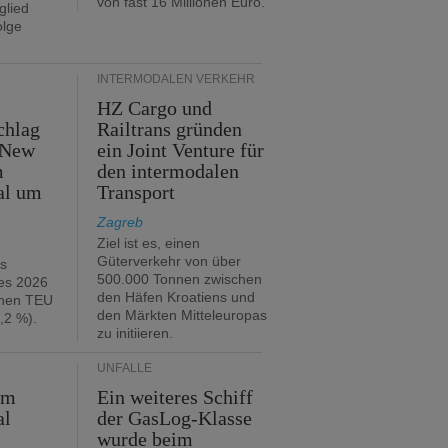
von fast 16 Millionen Euro.
glied
olge
INTERMODALEN VERKEHR
HZ Cargo und
chlag
Railtrans gründen
 New
ein Joint Venture für
m
den intermodalen
al um
Transport
Zagreb
Ziel ist es, einen
Güterverkehr von über
hs
500.000 Tonnen zwischen
es 2026
den Häfen Kroatiens und
onen TEU
den Märkten Mitteleuropas
,2 %).
zu initiieren.
UNFÄLLE
im
Ein weiteres Schiff
al
der GasLog-Klasse
wurde beim