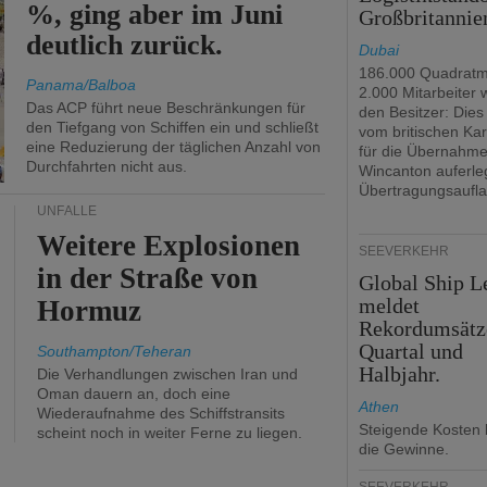
%, ging aber im Juni
Großbritannie
deutlich zurück.
Dubai
186.000 Quadratm
Panama/Balboa
2.000 Mitarbeiter
Das ACP führt neue Beschränkungen für
den Besitzer: Dies 
den Tiefgang von Schiffen ein und schließt
vom britischen Kar
eine Reduzierung der täglichen Anzahl von
für die Übernahm
Durchfahrten nicht aus.
Wincanton auferle
Übertragungsaufla
UNFÄLLE
Weitere Explosionen
SEEVERKEHR
in der Straße von
Global Ship L
meldet
Hormuz
Rekordumsätz
Quartal und
Southampton/Teheran
Halbjahr.
Die Verhandlungen zwischen Iran und
Oman dauern an, doch eine
Athen
Wiederaufnahme des Schiffstransits
Steigende Kosten 
scheint noch in weiter Ferne zu liegen.
die Gewinne.