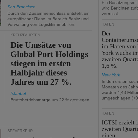
Ein Besatzungsmit
San Francisco
wird Berichten zuf
Durch den Zusammenschluss entsteht ein
vermisst.
europäischer Riese im Bereich Besitz und
Verwaltung von Logistikimmobilien.
HÄFEN
Der
KREUZFAHRTEN
Containerums
Die Umsätze von
im Hafen von
York wuchs i
Global Port Holdings
zweiten Quart
stiegen im ersten
1,6 %.
Halbjahr dieses
New York
Jahres um 27 %.
In den ersten sec
Monaten des Jahr
wurden 4,43 Milli
Istanbul
umgeschlagen (+0
Bruttobetriebsmarge um 22 % gestiegen
HÄFEN
ICTSI erzielt 
zweiten Quart
SEEVERKEHR
einen