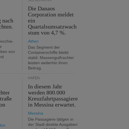
SEEVERKEHR
Die Danaos
n
Corporation meldet
g nach
ein
chten.
Quartalsumsatzwach
stum von 4,7 %.
vecchia-
Athen
e
Das Segment der
cken von
Containerschiffe bleibt
nd
stabil. Massengutfrachter
leisten weiterhin ihren
Beitrag.
HÄFEN
In diesem Jahr
hter
werden 800.000
traße
Kreuzfahrtpassagiere
on
in Messina erwartet.
Messina
Die Passagiere tätigen in
der Stadt direkte Ausgaben
don