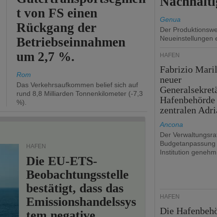
Nachhalti
t von FS einen
Genua
Rückgang der
Der Produktionswer
Neueinstellungen 
Betriebseinnahmen
um 2,7 %.
HÄFEN
Fabrizio Maril
Rom
neuer
Das Verkehrsaufkommen belief sich auf
Generalsekret
rund 8,8 Milliarden Tonnenkilometer (-7,3
Hafenbehörde
%).
zentralen Adri
Ancona
Der Verwaltungsrat
Budgetanpassung 
HÄFEN
Institution genehmi
Die EU-ETS-
Beobachtungsstelle
bestätigt, dass das
HÄFEN
Emissionshandelssys
Die Hafenbeh
tem negative