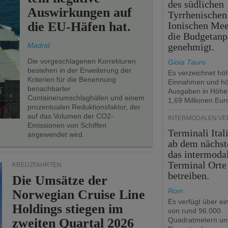
des südlichen
Auswirkungen auf
Tyrrhenischen
die EU-Häfen hat.
Ionischen Mee
die Budgetanp
Madrid
genehmigt.
Die vorgeschlagenen Korrekturen
Gioia Tauro
bestehen in der Erweiterung der
Es verzeichnet hö
Kriterien für die Benennung
Einnahmen und h
benachbarter
Ausgaben in Höhe
Containerumschlaghäfen und einem
1,69 Millionen Eur
prozentualen Reduktionsfaktor, der
auf das Volumen der CO2-
INTERMODALEN V
Emissionen von Schiffen
Terminali Ital
angewendet wird.
ab dem nächst
das intermoda
Terminal Orte
KREUZFAHRTEN
betreiben.
Die Umsätze der
Rom
Norwegian Cruise Line
Es verfügt über ei
Holdings stiegen im
von rund 96.000
zweiten Quartal 2026
Quadratmetern un