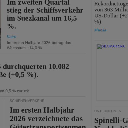
Im zweiten Quartal
Rekordnettog
stieg der Schiffsverkehr
von 363 Milli
US-Dollar (+2
im Suezkanal um 16,5
%).
%.
Manila
Kairo
Im ersten Halbjahr 2026 betrug das
Wachstum +14,0 %.
6 durchquerten 10.082
ße (+0,5 %).
 um 0,5 % zurück.
SCHIENENVERKEHR
Im ersten Halbjahr
UNTERNEHMEN
2026 verzeichnete das
Spinelli-
Gütertransportsegmen