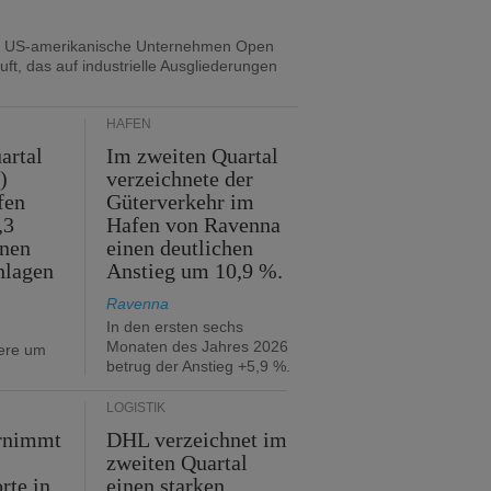
s US-amerikanische Unternehmen Open
uft, das auf industrielle Ausgliederungen
HÄFEN
artal
Im zweiten Quartal
)
verzeichnete der
fen
Güterverkehr im
,3
Hafen von Ravenna
nnen
einen deutlichen
hlagen
Anstieg um 10,9 %.
Ravenna
In den ersten sechs
Monaten des Jahres 2026
iere um
betrug der Anstieg +5,9 %.
LOGISTIK
rnimmt
DHL verzeichnet im
zweiten Quartal
rte in
einen starken