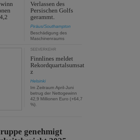
ewinn
Verlassen des
onen
Persischen Golfs
4,2
gerammt.
Piräus/Southampton
Beschädigung des
Maschinenraums
SEEVERKEHR
Finnlines meldet
Rekordquartalsumsat
z
Helsinki
Im Zeitraum April-Juni
betrug der Nettogewinn
42,9 Millionen Euro (+64,7
%).
Gruppe genehmigt