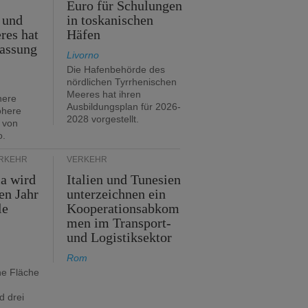
Euro für Schulungen
 und
in toskanischen
res hat
Häfen
assung
Livorno
Die Hafenbehörde des
nördlichen Tyrrhenischen
Meeres hat ihren
here
Ausbildungsplan für 2026-
öhere
2028 vorgestellt.
 von
o.
ERKEHR
VERKEHR
ia wird
Italien und Tunesien
en Jahr
unterzeichnen ein
le
Kooperationsabkom
men im Transport-
und Logistiksektor
Rom
ne Fläche
d drei