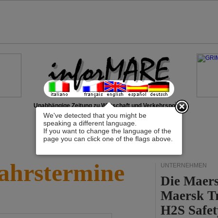
x
Unabhängige Zeitung zu Wirtschaft und Verkehrspolitik
We've detected that you might be
speaking a different language.
If you want to change the language of the
page you can click one of the flags above.
ahrstermine
UNTERNEHMEN
Die Maers
Maersk T
H2S Safet