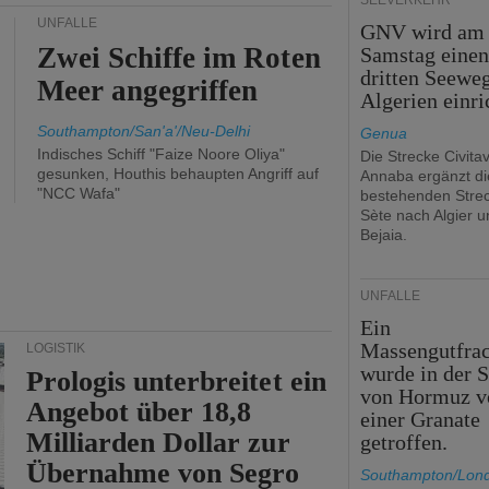
SEEVERKEHR
UNFÄLLE
GNV wird am
Zwei Schiffe im Roten
Samstag eine
dritten Seewe
Meer angegriffen
Algerien einri
Southampton/San'a'/Neu-Delhi
Genua
Indisches Schiff "Faize Noore Oliya"
Die Strecke Civita
gesunken, Houthis behaupten Angriff auf
Annaba ergänzt di
"NCC Wafa"
bestehenden Stre
Sète nach Algier u
Bejaia.
UNFÄLLE
Ein
Massengutfrac
LOGISTIK
wurde in der S
Prologis unterbreitet ein
von Hormuz v
Angebot über 18,8
einer Granate
Milliarden Dollar zur
getroffen.
Übernahme von Segro
Southampton/Lon