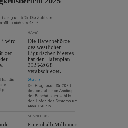
gkeitsbericht 2025
t stieg um 5 %. Die Zahl der
erhöhte sich um 48 %.
HÄFEN
li wird
Die Hafenbehörde
des westlichen
är der
Ligurischen Meeres
 der
hat den Hafenplan
a.
2026-2028
verabschiedet.
 hat die
Genua
der
Die Prognosen für 2028
gt.
deuten auf einen Anstieg
der Beschäftigtenzahl in
den Häfen des Systems um
etwa 150 hin.
AUSBILDUNG
örde
Eineinhalb Millionen