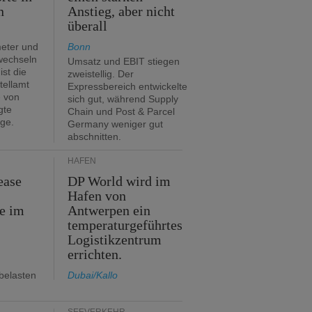
n
Anstieg, aber nicht
überall
eter und
Bonn
 wechseln
Umsatz und EBIT stiegen
ist die
zweistellig. Der
tellamt
Expressbereich entwickelte
e von
sich gut, während Supply
gte
Chain und Post & Parcel
ge.
Germany weniger gut
abschnitten.
HÄFEN
ease
DP World wird im
Hafen von
e im
Antwerpen ein
temperaturgeführtes
Logistikzentrum
errichten.
belasten
Dubai/Kallo