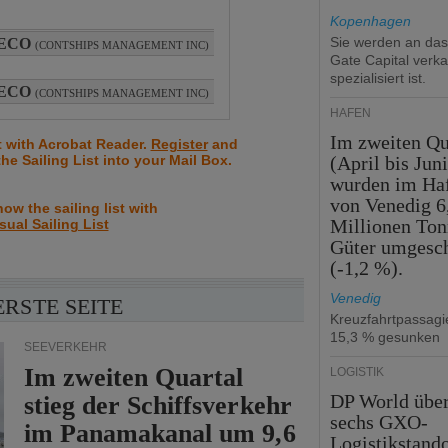
Kopenhagen
Sie werden an da
 ECO
(CONTSHIPS MANAGEMENT INC)
Gate Capital verka
spezialisiert ist.
 ECO
(CONTSHIPS MANAGEMENT INC)
HÄFEN
Im zweiten Qu
t with Acrobat Reader.
Register
and
the Sailing List into your Mail Box.
(April bis Juni
wurden im Ha
von Venedig 6
ow the sailing list with
Millionen To
sual Sailing List
Güter umgesc
(-1,2 %).
Venedig
ERSTE SEITE
Kreuzfahrtpassag
15,3 % gesunken
SEEVERKEHR
Im zweiten Quartal
LOGISTIK
DP World übe
stieg der Schiffsverkehr
sechs GXO-
im Panamakanal um 9,6
Logistikstando