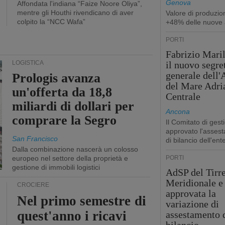
Genova
Affondata l'indiana “Faize Noore Oliya”,
mentre gli Houthi rivendicano di aver
Valore di produzio
colpito la “NCC Wafa”
+48% delle nuove 
PORTI
Fabrizio Maril
LOGISTICA
il nuovo segre
generale dell
Prologis avanza
del Mare Adri
un'offerta da 18,8
Centrale
miliardi di dollari per
Ancona
comprare la Segro
Il Comitato di gest
approvato l'asses
San Francisco
di bilancio dell'ent
Dalla combinazione nascerà un colosso
europeo nel settore della proprietà e
PORTI
gestione di immobili logistici
AdSP del Tirr
Meridionale e 
CROCIERE
approvata la
Nel primo semestre di
variazione di
quest'anno i ricavi
assestamento 