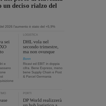
 un deciso rialzo del
 del 2026 l'aumento è stato del +5,9%
LOGISTICA
a sei
DHL vola nel
 GXO
secondo trimestre,
to
ma non ovunque
Bonn
ri e
Ricavi ed EBIT in doppia
passano
cifra. Bene Express, meno
ione
bene Supply Chain e Post
ust
& Parcel Germania
quisizione
TIMO
PORTI
ease
DP World realizzerà
un hub logistico a