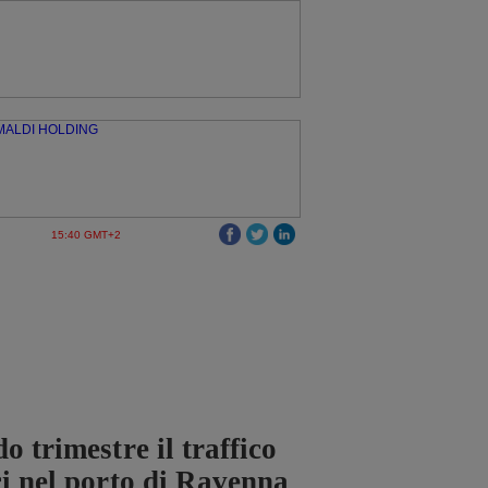
15:40 GMT+2
o trimestre il traffico
ci nel porto di Ravenna