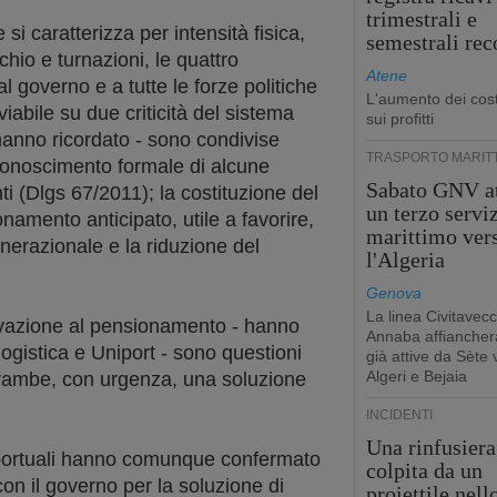
trimestrali e
si caratterizza per intensità fisica,
semestrali rec
schio e turnazioni, le quattro
Atene
l governo e a tutte le forze politiche
L'aumento dei cost
iabile su due criticità del sistema
sui profitti
hanno ricordato - sono condivise
TRASPORTO MARIT
riconoscimento formale di alcune
Sabato GNV at
nti (Dlgs 67/2011); la costituzione del
un terzo servi
namento anticipato, utile a favorire,
marittimo ver
generazionale e la riduzione del
l'Algeria
Genova
La linea Civitavecc
ivazione al pensionamento - hanno
Annaba affiancherà
ogistica e Uniport - sono questioni
già attive da Sète 
Algeri e Bejaia
trambe, con urgenza, una soluzione
INCIDENTI
Una rinfusiera
portuali hanno comunque confermato
colpita da un
con il governo per la soluzione di
proiettile nell