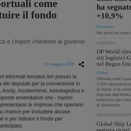
portuali come
ha segnato
tuire il fondo
+10,9%
Ravenna
Nei primi sei mesi
ica e Uniport chiedono al governo
LOGISTICA
DP World rilev
siti logistici
nel Regno Uni
15 maggio 2026
Dubai
i informali tenutesi ieri presso la
186mila metri quad
ei deputati per la conversione in
2.000 dipendenti 
di mano: è la cess
 Ancip, Assiterminal, Assologistica e
imposta dall'Antitr
oposte emendative che - hanno
britannico per l'ac
appresentano le imprese che operano
di Wincanton
tima chance per includere alcune
TRASPORTO MARIT
i e per istituire il fondo per
Global Ship L
anticipato.
registra ricavi