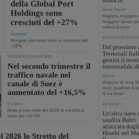
bilancio
della Global Port
Gioia Tauro
Holdings sono
Registra maggiori 
cresciuti del +27%
maggiori spese pe
milioni di euro
Istanbul
TRASPORTO INTER
Margine operativo lordo in aumento del
+22%
Dal prossimo 
Terminali Ital
TRASPORTO MARITTIMO
gestirà il term
Nel secondo trimestre il
intermodale d
traffico navale nel
Roma
canale di Suez è
Dispone di circa 9
metri quadrati di p
aumentato del +16,5%
di tre binari
Il Cairo
INCIDENTI
Nella prima metà del 2026 la crescita è
Un'altra nave 
stata del +14,0%
saudita Bahri
attaccata dagl
Houthi nel Ma
l 2026 lo Stretto del