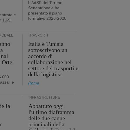
L'AdSP del Tirreno
Settentrionale ha
presentato il piano
entrate e
formativo 2026-2028
r 1,69
MODALE
TRASPORTI
anno
Italia e Tunisia
ia
sottoscrivono un
inal
accordo di
i Orte
collaborazione nel
settore dei trasporti e
della logistica
6.000
iazzali e
Roma
INFRASTRUTTURE
della
Abbattuto oggi
l'ultimo diaframma
i
delle due canne
r
principali della