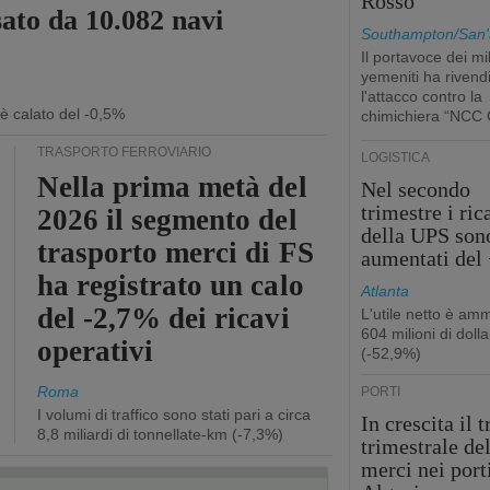
Rosso
sato da 10.082 navi
Southampton/San'
Il portavoce dei mil
yemeniti ha rivend
l'attacco contro la
 è calato del -0,5%
chimichiera “NCC 
TRASPORTO FERROVIARIO
LOGISTICA
Nella prima metà del
Nel secondo
trimestre i ric
2026 il segmento del
della UPS son
trasporto merci di FS
aumentati del
ha registrato un calo
Atlanta
del -2,7% dei ricavi
L'utile netto è am
604 milioni di dolla
operativi
(-52,9%)
Roma
PORTI
I volumi di traffico sono stati pari a circa
In crescita il t
8,8 miliardi di tonnellate-km (-7,3%)
trimestrale de
merci nei port