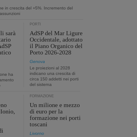
ne in crescita del +5%. Incremento del
assunzioni
PORTI
li sarà
AdSP del Mar Ligure
tario
Occidentale, adottato
'AdSP
il Piano Organico del
atico
Porto 2026-2028
Genova
Le proiezioni al 2028
indicano una crescita di
ione ha
circa 150 addetti nei porti
tamento
del sistema
e
FORMAZIONE
eno
Un milione e mezzo
Ionio,
di euro per la
formazione nei porti
toscani
di
Livorno