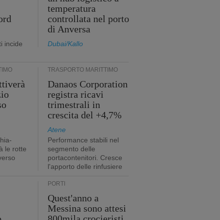
temperatura
ord
controllata nel porto
di Anversa
i incide
Dubai/Kallo
TIMO
TRASPORTO MARITTIMO
tiverà
Danaos Corporation
zio
registra ricavi
so
trimestrali in
crescita del +4,7%
Atene
hia-
Performance stabili nel
 le rotte
segmento delle
verso
portacontenitori. Cresce
l'apporto delle rinfusiere
PORTI
Quest'anno a
Messina sono attesi
o
800mila crocieristi