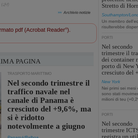
.
Stretto di Ho
›››
Archivio notizie
Southampton/Lon
Un membro dell'e
risulterebbe dispe
 formato pdf (Acrobat Reader
®
).
PORTI
Nel secondo
trimestre il tr
dei container 
RIMA PAGINA
porto di New 
cresciuto del
TRASPORTO MARITTIMO
Nel secondo trimestre il
New York
Nei primi sei mesi
traffico navale nel
sono stati movimen
canale di Panama è
milioni di teu (+0,
cresciuto del +9,6%, ma
PORTI
si è ridotto
Nel secondo
notevolmente a giugno
trimestre ICT
registra un uti
Panamá/Balboa