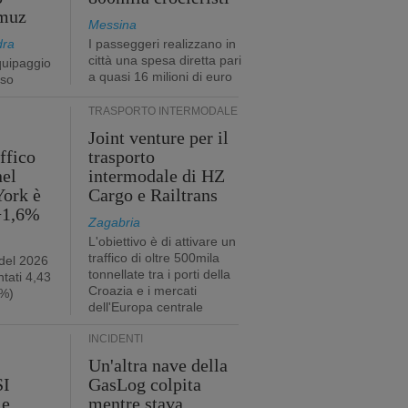
rmuz
Messina
dra
I passeggeri realizzano in
città una spesa diretta pari
quipaggio
a quasi 16 milioni di euro
rso
TRASPORTO INTERMODALE
Joint venture per il
affico
trasporto
nel
intermodale di HZ
York è
Cargo e Railtrans
 +1,6%
Zagabria
L'obiettivo è di attivare un
traffico di oltre 500mila
 del 2026
tonnellate tra i porti della
tati 4,43
Croazia e i mercati
2%)
dell'Europa centrale
INCIDENTI
Un'altra nave della
SI
GasLog colpita
le
mentre stava