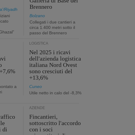
Galleria di Base del
Brennero
a'/Riyadh
iziani
Bolzano
icato
Collegati i due cantieri a
circa 1.400 metri sotto il
Ghazal”
passo del Brennero
LOGISTICA
Nel 2025 i ricavi
avi
dell'azienda logistica
o
italiana Nord Ovest
 +7,6%
sono cresciuti del
+13,6%
montato a
Cuneo
ri
Utile netto in calo del -8,3%
AZIENDE
raffico
Fincantieri,
lle
sottoscritto l'accordo
i di
con i soci