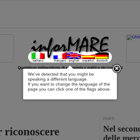
x
Quotidiano indipendente di economia e politica dei trasporti
We've detected that you might be
speaking a different language.
If you want to change the language of the
page you can click one of the flags above.
PORTI
Nel second
 riconoscere
delle mer