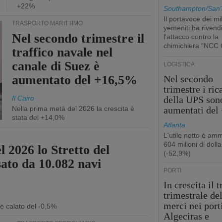
+22%
Southampton/San'
Il portavoce dei mil
TRASPORTO MARITTIMO
yemeniti ha rivend
Nel secondo trimestre il
l'attacco contro la
chimichiera “NCC 
traffico navale nel
canale di Suez è
LOGISTICA
aumentato del +16,5%
Nel secondo
trimestre i ric
Il Cairo
della UPS son
Nella prima metà del 2026 la crescita è
aumentati del
stata del +14,0%
Atlanta
L'utile netto è am
604 milioni di dolla
l 2026 lo Stretto del
(-52,9%)
sato da 10.082 navi
PORTI
In crescita il t
trimestrale de
merci nei port
 è calato del -0,5%
Algeciras e