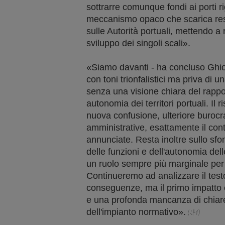
sottrarre comunque fondi ai porti rig
meccanismo opaco che scarica respo
sulle Autorità portuali, mettendo a
sviluppo dei singoli scali».
«Siamo davanti - ha concluso Ghio
con toni trionfalistici ma priva di 
senza una visione chiara del rapp
autonomia dei territori portuali. Il 
nuova confusione, ulteriore burocr
amministrative, esattamente il cont
annunciate. Resta inoltre sullo s
delle funzioni e dell'autonomia del
un ruolo sempre più marginale per R
Continueremo ad analizzare il testo 
conseguenze, ma il primo impatto 
e una profonda mancanza di chiarezz
dell'impianto normativo».