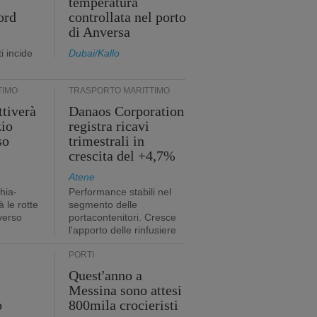
temperatura
ord
controllata nel porto
di Anversa
i incide
Dubai/Kallo
TIMO
TRASPORTO MARITTIMO
tiverà
Danaos Corporation
zio
registra ricavi
so
trimestrali in
crescita del +4,7%
Atene
hia-
Performance stabili nel
 le rotte
segmento delle
verso
portacontenitori. Cresce
l'apporto delle rinfusiere
PORTI
Quest'anno a
Messina sono attesi
o
800mila crocieristi