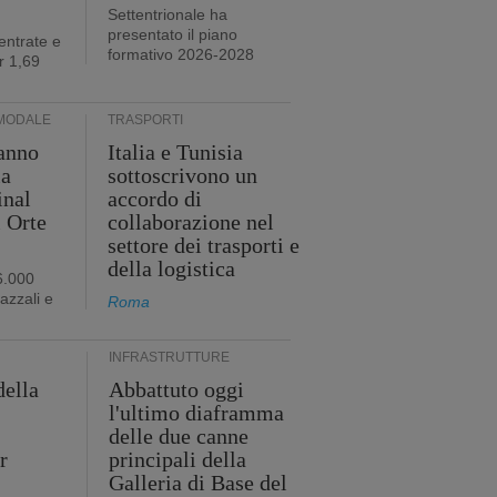
Settentrionale ha
presentato il piano
entrate e
formativo 2026-2028
r 1,69
MODALE
TRASPORTI
anno
Italia e Tunisia
ia
sottoscrivono un
inal
accordo di
i Orte
collaborazione nel
settore dei trasporti e
della logistica
6.000
iazzali e
Roma
INFRASTRUTTURE
della
Abbattuto oggi
l'ultimo diaframma
i
delle due canne
r
principali della
Galleria di Base del