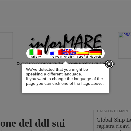
x
Quotidiano indipendente di economia e politica dei trasporti
We've detected that you might be
speaking a different language.
If you want to change the language of the
page you can click one of the flags above.
TRASPORTO MARIT
Global Ship L
one del ddl sui
registra ricavi