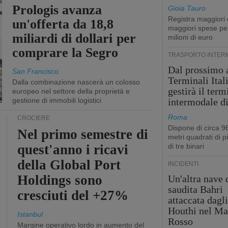
Prologis avanza
Gioia Tauro
Registra maggiori 
un'offerta da 18,8
maggiori spese pe
miliardi di dollari per
milioni di euro
comprare la Segro
TRASPORTO INTER
Dal prossimo 
San Francisco
Terminali Ital
Dalla combinazione nascerà un colosso
gestirà il term
europeo nel settore della proprietà e
gestione di immobili logistici
intermodale d
Roma
CROCIERE
Dispone di circa 9
Nel primo semestre di
metri quadrati di p
quest'anno i ricavi
di tre binari
della Global Port
INCIDENTI
Holdings sono
Un'altra nave 
saudita Bahri
cresciuti del +27%
attaccata dagl
Houthi nel Ma
Istanbul
Rosso
Margine operativo lordo in aumento del