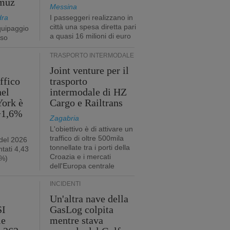
rmuz
Messina
dra
I passeggeri realizzano in
città una spesa diretta pari
quipaggio
a quasi 16 milioni di euro
rso
TRASPORTO INTERMODALE
Joint venture per il
affico
trasporto
nel
intermodale di HZ
York è
Cargo e Railtrans
 +1,6%
Zagabria
L'obiettivo è di attivare un
traffico di oltre 500mila
 del 2026
tonnellate tra i porti della
tati 4,43
Croazia e i mercati
2%)
dell'Europa centrale
INCIDENTI
Un'altra nave della
SI
GasLog colpita
le
mentre stava