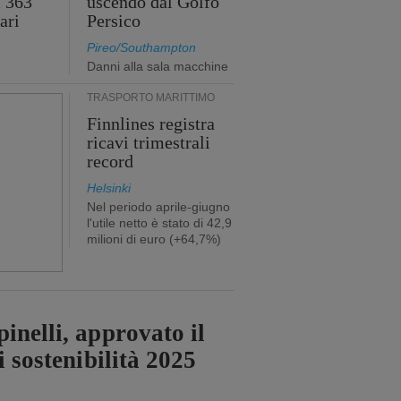
i 363
uscendo dal Golfo
ari
Persico
Pireo/Southampton
Danni alla sala macchine
TRASPORTO MARITTIMO
Finnlines registra
ricavi trimestrali
record
Helsinki
Nel periodo aprile-giugno
l'utile netto è stato di 42,9
milioni di euro (+64,7%)
inelli, approvato il
i sostenibilità 2025