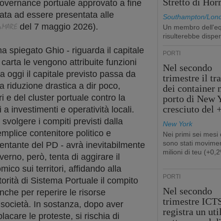
Stretto di Ho
governance portuale approvato a fine
ata ad essere presentata alle
Southampton/Lon
del
7 maggio
2026).
Un membro dell'e
risulterebbe dispe
a spiegato Ghio - riguarda il capitale
PORTI
a carta le vengono attribuite funzioni
Nel secondo
 oggi il capitale previsto passa da
trimestre il tr
a riduzione drastica a dir poco,
dei container 
ri e del cluster portuale contro la
porto di New 
cresciuto del
 a investimenti e operatività locali.
volgere i compiti previsti dalla
New York
emplice contenitore politico e
Nei primi sei mesi
sono stati movimen
esentante del PD - avrà inevitabilmente
milioni di teu (+0,
verno, però, tenta di aggirare il
co sui territori, affidando alla
PORTI
orità di Sistema Portuale il compito
Nel secondo
nche per reperire le risorse
trimestre ICT
società. In sostanza, dopo aver
registra un uti
lacare le proteste, si rischia di