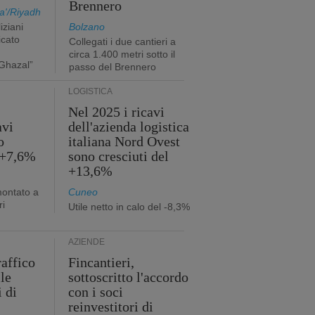
Brennero
a'/Riyadh
iziani
Bolzano
icato
Collegati i due cantieri a
circa 1.400 metri sotto il
Ghazal”
passo del Brennero
LOGISTICA
Nel 2025 i ricavi
avi
dell'azienda logistica
o
italiana Nord Ovest
 +7,6%
sono cresciuti del
+13,6%
montato a
Cuneo
ri
Utile netto in calo del -8,3%
AZIENDE
raffico
Fincantieri,
lle
sottoscritto l'accordo
i di
con i soci
reinvestitori di