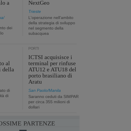
lo a
NextGeo
Trieste
na/
L'operazione nell'ambito
della strategia di sviluppo
nto dei
nel segmento della
lo
subacquea
PORTI
ICTSI acquisisce i
to al
terminal per rinfuse
 della
ATU12 e ATU18 del
porto brasiliano di
Aratu
ato di
San Paolo/Manila
tà di
Saranno ceduti da SIMPAR
per circa 355 milioni di
dollari
OSSIME PARTENZE