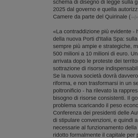
schema di disegno di legge sulla 
2025 dal governo e quella autorizz
Camere da parte del Quirinale
(
«La contraddizione più evidente - h
della nuova Porti d'Italia Spa: sull
sempre più ampie e strategiche, ma
500 milioni a 10 milioni di euro. Un
arrivata dopo le proteste dei territo
sottrazione di risorse indispensabili
Se la nuova società dovrà davvero s
riforma, e non trasformarsi in un s
poltronificio - ha rilevato la rappr
bisogno di risorse consistenti. Il go
problema scaricando il peso economi
Conferenza dei presidenti delle Aut
di stipulare convenzioni, e quindi a
necessarie al funzionamento della 
ridotto formalmente il capitale per p