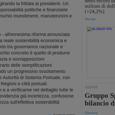
netto record d
irando la frittata ai presidenti. Un
milioni di doll
nsabilità politiche e finanziarie
(+24,2%)
 rischio investimenti, manutenzioni e
Manila
 - all'ennesima riforma annunciata
una reale sostenibilità economica e
orto tra governance nazionale e
rischio concreto è quello di produrre
azia e sovrapposizioni
rario delle semplificazioni
fondo un progressivo svuotamento
le Autorità di Sistema Portuale, con
egioni e città portuali.
AZIENDE
e a verificarne nel dettaglio tutte le
Gruppo Sp
evidenzia già incertezza, confusione
bilancio d
a sull'effettiva sostenibilità
Genova