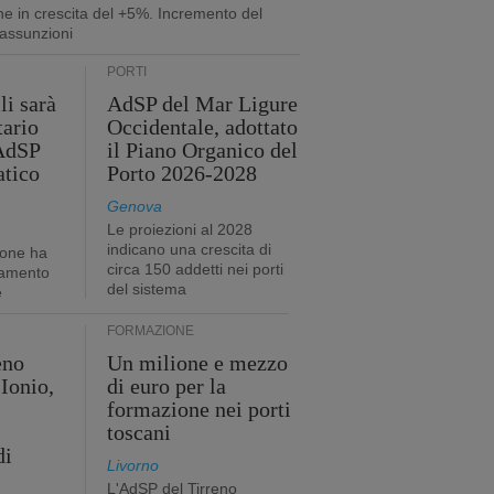
ne in crescita del +5%. Incremento del
assunzioni
PORTI
li sarà
AdSP del Mar Ligure
tario
Occidentale, adottato
'AdSP
il Piano Organico del
atico
Porto 2026-2028
Genova
Le proiezioni al 2028
indicano una crescita di
ione ha
circa 150 addetti nei porti
tamento
del sistema
e
FORMAZIONE
eno
Un milione e mezzo
Ionio,
di euro per la
formazione nei porti
toscani
di
Livorno
L'AdSP del Tirreno