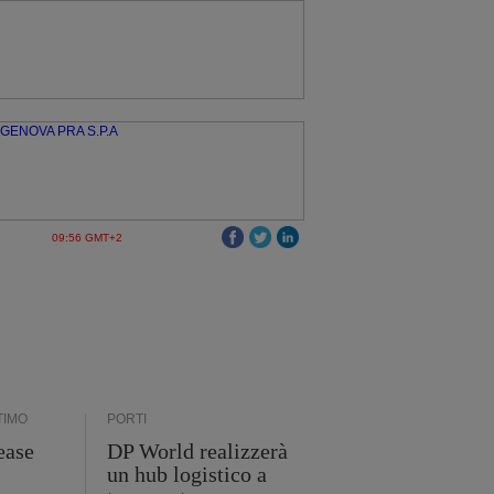
09:56 GMT+2
TIMO
PORTI
ease
DP World realizzerà
un hub logistico a