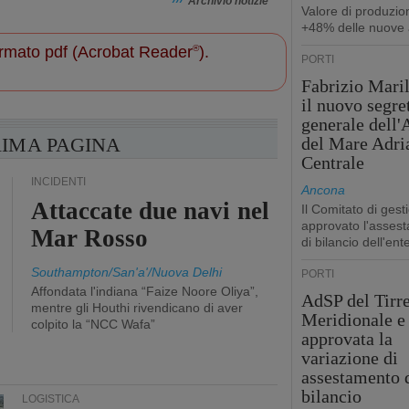
›››
Archivio notizie
Valore di produzio
+48% delle nuove 
 formato pdf (Acrobat Reader
®
).
PORTI
Fabrizio Maril
il nuovo segre
generale dell
RIMA PAGINA
del Mare Adri
Centrale
INCIDENTI
Ancona
Attaccate due navi nel
Il Comitato di gest
approvato l'asses
Mar Rosso
di bilancio dell'ent
Southampton/San'a'/Nuova Delhi
PORTI
Affondata l'indiana “Faize Noore Oliya”,
AdSP del Tirr
mentre gli Houthi rivendicano di aver
Meridionale e 
colpito la “NCC Wafa”
approvata la
variazione di
assestamento 
bilancio
LOGISTICA