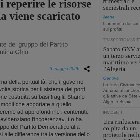
i reperire le risorse
trimestrali e
semestrali rec
ia viene scaricato
Atene
L'aumento dei cost
sui profitti
TRASPORTO MARIT
te del gruppo del Partito
Sabato GNV at
ntina Ghio
un terzo servi
marittimo ver
l'Algeria
8 maggio 2026
Genova
ma della portualità, che il governo
La linea Civitavecc
ta storica per il sistema dei porti
Annaba affiancherà
già attive da Sète 
one costruita su basi fragili. Stiamo
Algeri e Bejaia
 modifiche apportate a quello
eremo ad approfondirne i contenuti,
INCIDENTI
evidenziano l'incoerenza». Lo ha
Una rinfusiera
uppo del Partito Democratico alla
colpita da un
 alle differenze tra la versione dello
proiettile nell