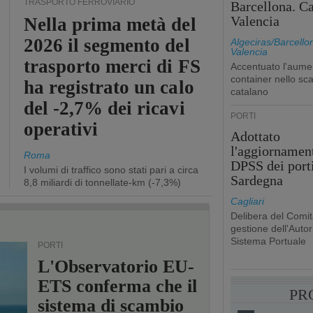
TRASPORTO FERROVIARIO
Barcellona. Ca
Valencia
Nella prima metà del
2026 il segmento del
Algeciras/Barcello
Valencia
trasporto merci di FS
Accentuato l'aume
container nello sca
ha registrato un calo
catalano
del -2,7% dei ricavi
PORTI
operativi
Adottato
l'aggiornamen
Roma
DPSS dei porti
I volumi di traffico sono stati pari a circa
Sardegna
8,8 miliardi di tonnellate-km (-7,3%)
Cagliari
Delibera del Comit
gestione dell'Autori
Sistema Portuale
PORTI
L'Observatorio EU-
ETS conferma che il
PR
sistema di scambio