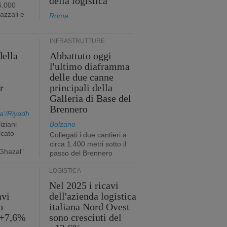
della logistica
6.000
iazzali e
Roma
INFRASTRUTTURE
della
Abbattuto oggi
l'ultimo diaframma
i
delle due canne
r
principali della
Galleria di Base del
Brennero
a'/Riyadh
iziani
Bolzano
icato
Collegati i due cantieri a
circa 1.400 metri sotto il
Ghazal”
passo del Brennero
LOGISTICA
Nel 2025 i ricavi
avi
dell'azienda logistica
o
italiana Nord Ovest
 +7,6%
sono cresciuti del