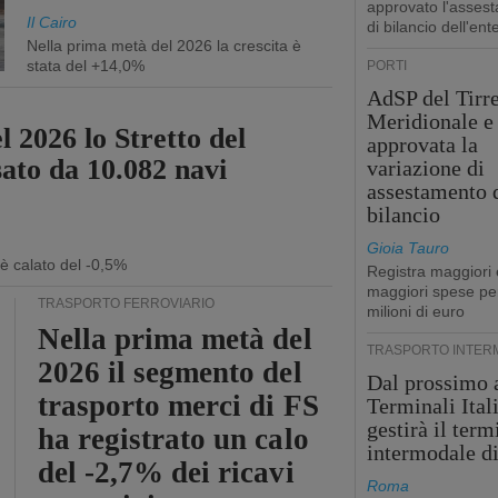
approvato l'asses
Il Cairo
di bilancio dell'ent
Nella prima metà del 2026 la crescita è
stata del +14,0%
PORTI
AdSP del Tirr
Meridionale e 
l 2026 lo Stretto del
approvata la
sato da 10.082 navi
variazione di
assestamento 
bilancio
Gioia Tauro
 è calato del -0,5%
Registra maggiori 
maggiori spese pe
TRASPORTO FERROVIARIO
milioni di euro
Nella prima metà del
TRASPORTO INTER
2026 il segmento del
Dal prossimo 
trasporto merci di FS
Terminali Ital
gestirà il term
ha registrato un calo
intermodale d
del -2,7% dei ricavi
Roma