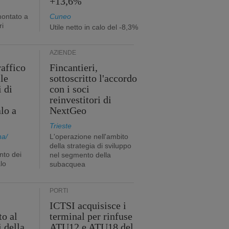
+13,6%
montato a
Cuneo
ri
Utile netto in calo del -8,3%
AZIENDE
raffico
Fincantieri,
lle
sottoscritto l'accordo
i di
con i soci
reinvestitori di
lo a
NextGeo
Trieste
na/
L'operazione nell'ambito
della strategia di sviluppo
nto dei
nel segmento della
lo
subacquea
PORTI
ICTSI acquisisce i
to al
terminal per rinfuse
 della
ATU12 e ATU18 del