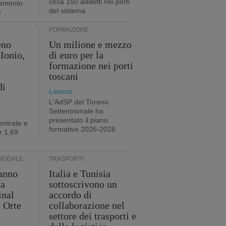
circa 150 addetti nei porti
tamento
del sistema
e
FORMAZIONE
eno
Un milione e mezzo
Ionio,
di euro per la
formazione nei porti
toscani
di
Livorno
L'AdSP del Tirreno
Settentrionale ha
presentato il piano
entrate e
formativo 2026-2028
r 1,69
MODALE
TRASPORTI
anno
Italia e Tunisia
ia
sottoscrivono un
inal
accordo di
i Orte
collaborazione nel
settore dei trasporti e