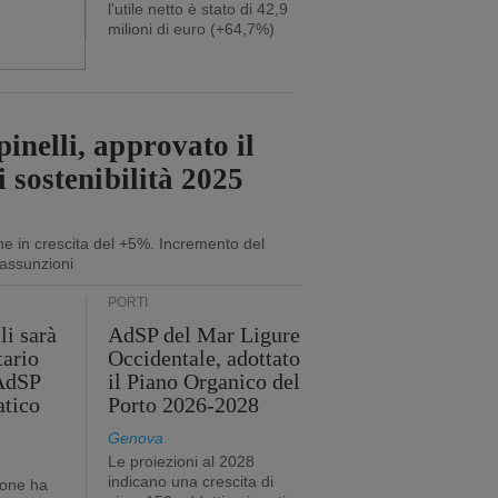
l'utile netto è stato di 42,9
milioni di euro (+64,7%)
inelli, approvato il
i sostenibilità 2025
ne in crescita del +5%. Incremento del
assunzioni
PORTI
li sarà
AdSP del Mar Ligure
tario
Occidentale, adottato
'AdSP
il Piano Organico del
atico
Porto 2026-2028
Genova
Le proiezioni al 2028
indicano una crescita di
ione ha