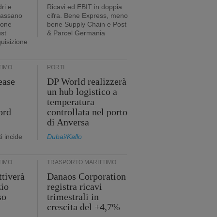
ri e
Ricavi ed EBIT in doppia
passano
cifra. Bene Express, meno
ione
bene Supply Chain e Post
ust
& Parcel Germania
quisizione
TIMO
PORTI
ease
DP World realizzerà
un hub logistico a
temperatura
ord
controllata nel porto
di Anversa
i incide
Dubai/Kallo
TIMO
TRASPORTO MARITTIMO
tiverà
Danaos Corporation
zio
registra ricavi
so
trimestrali in
crescita del +4,7%