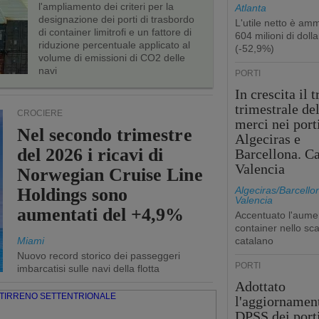
l'ampliamento dei criteri per la
Atlanta
designazione dei porti di trasbordo
L'utile netto è am
di container limitrofi e un fattore di
604 milioni di dolla
riduzione percentuale applicato al
(-52,9%)
volume di emissioni di CO2 delle
navi
PORTI
In crescita il t
trimestrale de
CROCIERE
merci nei port
Nel secondo trimestre
Algeciras e
del 2026 i ricavi di
Barcellona. Ca
Valencia
Norwegian Cruise Line
Holdings sono
Algeciras/Barcello
Valencia
aumentati del +4,9%
Accentuato l'aume
container nello sca
Miami
catalano
Nuovo record storico dei passeggeri
PORTI
imbarcatisi sulle navi della flotta
Adottato
l'aggiornamen
DPSS dei porti