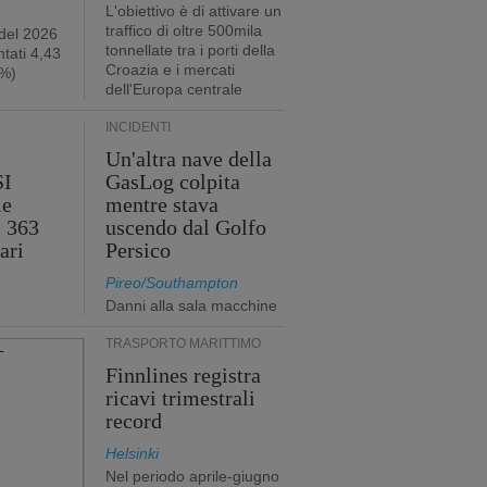
L'obiettivo è di attivare un
traffico di oltre 500mila
 del 2026
tonnellate tra i porti della
tati 4,43
Croazia e i mercati
2%)
dell'Europa centrale
INCIDENTI
Un'altra nave della
SI
GasLog colpita
le
mentre stava
i 363
uscendo dal Golfo
ari
Persico
Pireo/Southampton
Danni alla sala macchine
TRASPORTO MARITTIMO
Finnlines registra
ricavi trimestrali
record
Helsinki
Nel periodo aprile-giugno