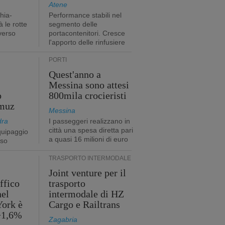
Atene
hia-
Performance stabili nel
 le rotte
segmento delle
verso
portacontenitori. Cresce
l'apporto delle rinfusiere
PORTI
Quest'anno a
Messina sono attesi
o
800mila crocieristi
rmuz
Messina
dra
I passeggeri realizzano in
città una spesa diretta pari
quipaggio
a quasi 16 milioni di euro
rso
TRASPORTO INTERMODALE
Joint venture per il
affico
trasporto
nel
intermodale di HZ
York è
Cargo e Railtrans
 +1,6%
Zagabria