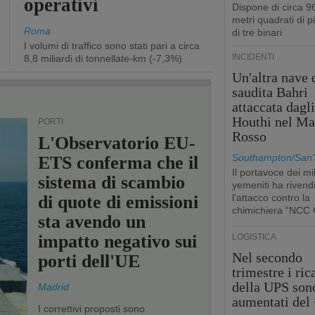
operativi
Dispone di circa 9
metri quadrati di p
Roma
di tre binari
I volumi di traffico sono stati pari a circa
INCIDENTI
8,8 miliardi di tonnellate-km (-7,3%)
Un'altra nave 
saudita Bahri
attaccata dagl
Houthi nel Ma
PORTI
Rosso
L'Observatorio EU-
Southampton/San'
ETS conferma che il
Il portavoce dei mil
sistema di scambio
yemeniti ha rivend
di quote di emissioni
l'attacco contro la
chimichiera “NCC 
sta avendo un
impatto negativo sui
LOGISTICA
Nel secondo
porti dell'UE
trimestre i ric
della UPS son
Madrid
aumentati del
I correttivi proposti sono