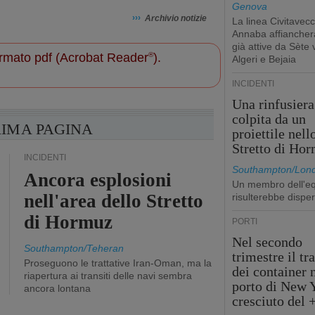
Genova
›››
Archivio notizie
La linea Civitavecc
Annaba affiancherà
già attive da Sète 
 formato pdf (Acrobat Reader
®
).
Algeri e Bejaia
INCIDENTI
Una rinfusiera
colpita da un
RIMA PAGINA
proiettile nell
Stretto di Ho
INCIDENTI
Southampton/Lon
Ancora esplosioni
Un membro dell'e
nell'area dello Stretto
risulterebbe dispe
di Hormuz
PORTI
Nel secondo
Southampton/Teheran
trimestre il tr
Proseguono le trattative Iran-Oman, ma la
dei container 
riapertura ai transiti delle navi sembra
porto di New 
ancora lontana
cresciuto del