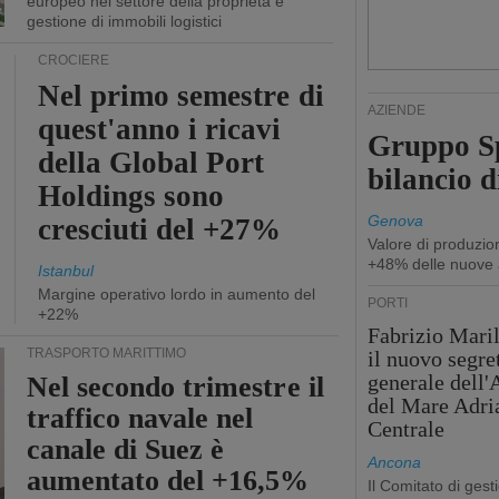
europeo nel settore della proprietà e
gestione di immobili logistici
CROCIERE
Nel primo semestre di
AZIENDE
quest'anno i ricavi
Gruppo Sp
della Global Port
bilancio d
Holdings sono
Genova
cresciuti del +27%
Valore di produzio
+48% delle nuove 
Istanbul
Margine operativo lordo in aumento del
PORTI
+22%
Fabrizio Maril
TRASPORTO MARITTIMO
il nuovo segre
generale dell
Nel secondo trimestre il
del Mare Adri
traffico navale nel
Centrale
canale di Suez è
Ancona
aumentato del +16,5%
Il Comitato di gest