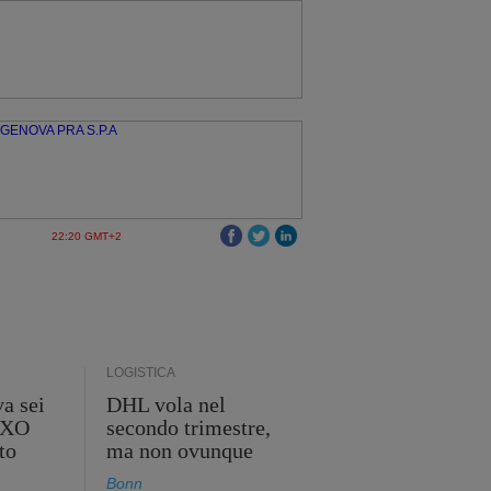
22:20 GMT+2
LOGISTICA
a sei
DHL vola nel
 GXO
secondo trimestre,
to
ma non ovunque
Bonn