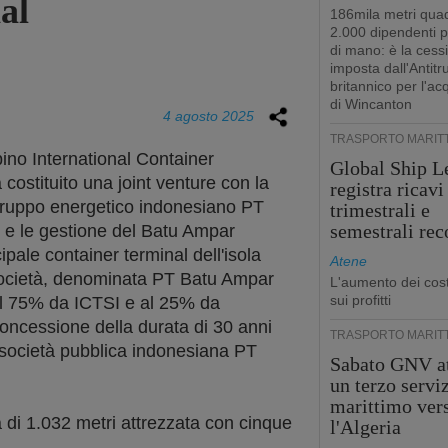
al
186mila metri quad
2.000 dipendenti 
di mano: è la cess
imposta dall'Antitr
britannico per l'ac
di Wincanton
4 agosto 2025
TRASPORTO MARIT
ppino International Container
Global Ship L
 costituito una joint venture con la
registra ricavi
l gruppo energetico indonesiano PT
trimestrali e
semestrali rec
 e le gestione del Batu Ampar
ipale container terminal dell'isola
Atene
ocietà, denominata PT Batu Ampar
L'aumento dei cost
sui profitti
al 75% da ICTSI e al 25% da
i concessione della durata di 30 anni
TRASPORTO MARIT
a società pubblica indonesiana PT
Sabato GNV at
un terzo servi
marittimo ver
a di 1.032 metri attrezzata con cinque
l'Algeria