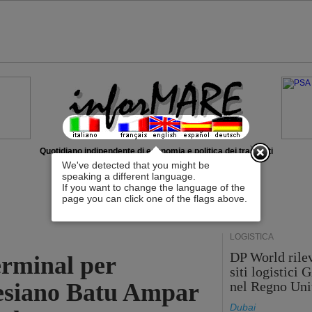
x
Quotidiano indipendente di economia e politica dei trasporti
We've detected that you might be
speaking a different language.
If you want to change the language of the
page you can click one of the flags above.
LOGISTICA
DP World rilev
erminal per
siti logistici
nesiano Batu Ampar
nel Regno Uni
Dubai