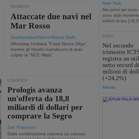
New York
INCIDENTI
Nei primi sei mesi
Attaccate due navi nel
sono stati movimen
milioni di teu (+0,
Mar Rosso
PORTI
Southampton/San'a'/Nuova Delhi
Affondata l'indiana “Faize Noore Oliya”,
Nel secondo
mentre gli Houthi rivendicano di aver
trimestre ICT
colpito la “NCC Wafa”
registra un uti
netto record d
milioni di doll
(+24,2%)
LOGISTICA
Manila
Prologis avanza
un'offerta da 18,8
miliardi di dollari per
comprare la Segro
San Francisco
Dalla combinazione nascerà un colosso